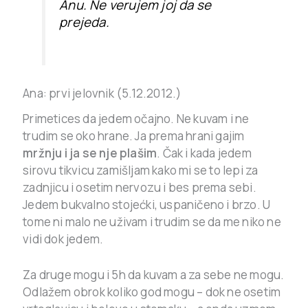
Anu. Ne verujem joj da se
prejeda.
Ana: prvi jelovnik (5.12.2012.)
Primetices da jedem očajno. Ne kuvam i ne
trudim se oko hrane. Ja prema hrani gajim
mržnju i ja se nje
plašim
. Čak i kada jedem
sirovu tikvicu zamišljam kako mi se to lepi za
zadnjicu i osetim nervozu i bes prema sebi.
Jedem bukvalno stojećki, uspaničeno i brzo. U
tome ni malo ne uživam i trudim se da me niko ne
vidi dok jedem.
Za druge mogu i 5h da kuvam a za sebe ne mogu.
Odlažem obrok koliko god mogu – dok ne osetim