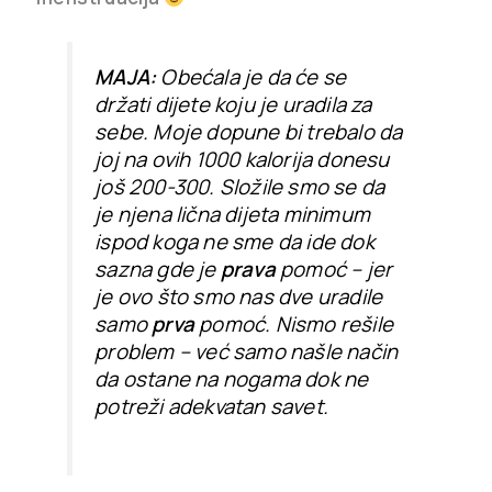
MAJA:
Obećala je da će se
držati dijete koju je uradila za
sebe. Moje dopune bi trebalo da
joj na ovih 1000 kalorija donesu
još 200-300. Složile smo se da
je njena lična dijeta minimum
ispod koga ne sme da ide dok
sazna gde je
prava
pomoć – jer
je ovo što smo nas dve uradile
samo
prva
pomoć. Nismo rešile
problem – već samo našle način
da ostane na nogama dok ne
potreži adekvatan savet.