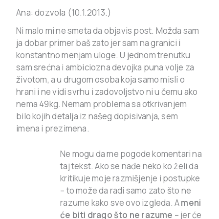
Ana: dozvola (10.1.2013.)
Ni malo mi ne smeta da objavis post. Možda sam
ja dobar primer baš zato jer sam na granici i
konstantno menjam uloge. U jednom trenutku
sam srećna i ambiciozna devojka puna volje za
životom, a u drugom osoba koja samo misli o
hrani i ne vidi svrhu i zadovoljstvo ni u čemu ako
nema 49kg. Nemam problema sa otkrivanjem
bilo kojih detalja iz našeg dopisivanja, sem
imena i prezimena.
Ne mogu da me pogode komentari na
taj tekst. Ako se nađe neko ko želi da
kritikuje moje razmišjenje i postupke
– to može da radi samo zato što ne
razume kako sve ovo izgleda. A
meni
će biti drago što ne razume
– jer će