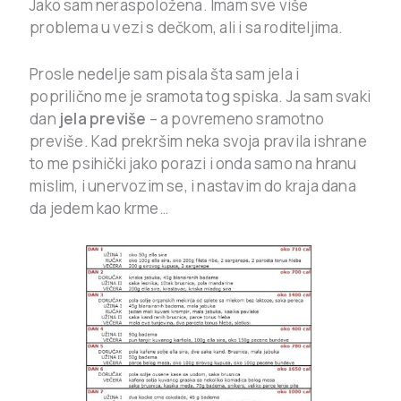
Jako sam neraspoložena. Imam sve više
problema u vezi s dečkom, ali i sa roditeljima.
Prosle nedelje sam pisala šta sam jela i
poprilično me je sramota tog spiska. Ja sam svaki
dan
jela previše
– a povremeno sramotno
previše. Kad prekršim neka svoja pravila ishrane
to me psihički jako porazi i onda samo na hranu
mislim, i unervozim se, i nastavim do kraja dana
da jedem kao krme…