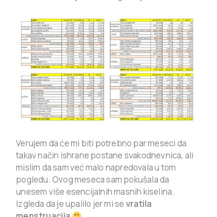
Verujem da će mi biti potrebno par meseci da
takav način ishrane postane svakodnevnica, ali
mislim da sam već malo napredovala u tom
pogledu. Ovog meseca sam pokušala da
unesem više esencijalnih masnih kiselina.
Izgleda da je upalilo jer mi se
vratila
menstruacija