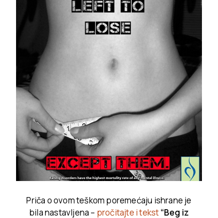
Priča o ovom teškom poremećaju ishrane je
bila nastavljena –
pročitajte i tekst
“Beg iz