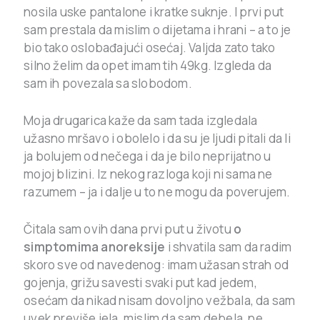
nosila uske pantalone i kratke suknje. I prvi put
sam prestala da mislim o dijetama i hrani – a to je
bio tako oslobađajući osećaj. Valjda zato tako
silno želim da opet imam tih 49kg. Izgleda da
sam ih povezala sa slobodom.
Moja drugarica kaže da sam tada izgledala
užasno mršavo i obolelo i da su je ljudi pitali da li
ja bolujem od nečega i da je bilo neprijatno u
mojoj blizini. Iz nekog razloga koji ni sama ne
razumem – ja i dalje u to ne mogu da poverujem.
Čitala sam ovih dana prvi put u životu
o
simptomima anoreksije
i shvatila sam da radim
skoro sve od navedenog: imam užasan strah od
gojenja, grižu savesti svaki put kad jedem,
osećam da nikad nisam dovoljno vežbala, da sam
uvek previše jela, mislim da sam debela, ne