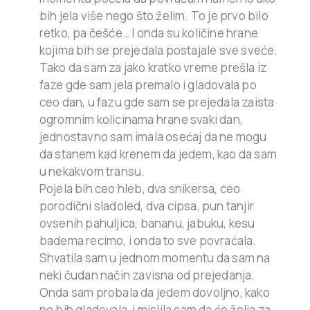
bih jela više nego što želim. To je prvo bilo
retko, pa češće… I onda su količine hrane
kojima bih se prejedala postajale sve sveće.
Tako da sam za jako kratko vreme prešla iz
faze gde sam jela premalo i gladovala po
ceo dan, u fazu gde sam se prejedala zaista
ogromnim kolicinama hrane svaki dan,
jednostavno sam imala osećaj da ne mogu
da stanem kad krenem da jedem, kao da sam
u nekakvom transu.
Pojela bih ceo hleb, dva snikersa, ceo
porodični sladoled, dva cipsa, pun tanjir
ovsenih pahuljica, bananu, jabuku, kesu
badema recimo, i onda to sve povraćala.
Shvatila sam u jednom momentu da sam na
neki čudan način zavisna od prejedanja.
Onda sam probala da jedem dovoljno, kako
ne bih gladovala, i mislila sam da će želja za