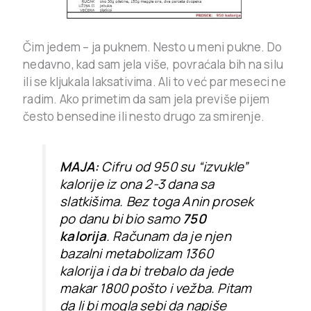
Čim jedem – ja puknem. Nesto u meni pukne. Do
nedavno, kad sam jela više, povraćala bih na silu
ili se kljukala laksativima. Ali to već par meseci ne
radim. Ako primetim da sam jela previše pijem
često bensedine ili nesto drugo za smirenje.
MAJA:
Cifru od 950 su “izvukle”
kalorije iz ona 2-3 dana sa
slatkišima. Bez toga Anin prosek
po danu bi bio samo
750
kalorija
. Računam da je njen
bazalni metabolizam 1360
kalorija i da bi trebalo da jede
makar 1800 pošto i vežba. Pitam
da li bi mogla sebi da napiše