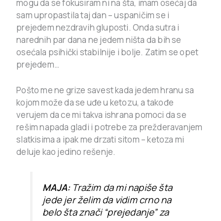
mogu da se fokusiram ni na šta, imam osećaj da
sam upropastila taj dan – uspaničim se i
prejedem nezdravih gluposti. Onda sutra i
narednih par dana ne jedem ništa da bih se
osećala psihički stabilnije i bolje. Zatim se opet
prejedem…
Pošto me ne grize savest kada jedem hranu sa
kojom može da se uđe u ketozu, a takođe
verujem da ce mi takva ishrana pomoci da se
rešim napada gladi i potrebe za prežderavanjem
slatkisima a ipak me drzati sitom – ketoza mi
deluje kao jedino rešenje.
MAJA:
Tražim da mi napiše šta
jede jer želim da vidim crno na
belo šta znači “prejedanje” za