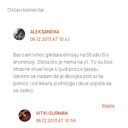
Ostavi komentar:
ALEKSANDRA
06.12.2013 AT 10:41
Bas sam sinoc gledala emisiju na Studio B o
anoreksiji. Steta sto je nema na yt. To su bas
strasne stvari koje ti ljudi prozivljavaju.
Iskreno se nadam da je devojka potrazila
pomoc i od lekara, psihiloga i da je uspela da
se zaleci.
Reply
VITKI GURMAN
06.12.2013 AT 10:56