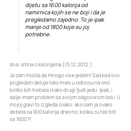
dijetu sa 1600 kalorija od
namirnica kojih se ne boji i da je
pregledamo zajedno. To je ipak
manje od 1800 koje su joj
potrebne.
Ana: istina o kalorijama (15.12.2012.)
Ja sam mislila da mnogo vise jedem! Sad kad ovo
pogledam deluje tako malo u odnosu na ono
koliko bih trebala i kako drugi ljudi jedu. Ipak, i
dalje imam problem sa svojim odgovorom tebi. U
mojoj glavi to izgleda ovako: ako sam ja ovako
debela sa 900 kalorija dnevno, kolika ću tek biti
sa 1600?!