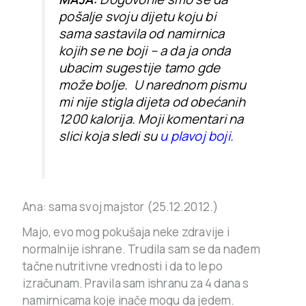
pošalje svoju dijetu koju bi
sama sastavila od namirnica
kojih se ne boji – a da ja onda
ubacim sugestije tamo gde
može bolje. U narednom pismu
mi nije stigla dijeta od obećanih
1200 kalorija.
Moji komentari na
slici koja sledi su
u plavoj boji.
Ana: sama svoj majstor (25.12.2012.)
Majo, evo mog pokušaja neke zdravije i
normalnije ishrane. Trudila sam se da nađem
tačne nutritivne vrednosti i da to lepo
izračunam. Pravila sam ishranu za 4 dana s
namirnicama koje inače mogu da jedem.