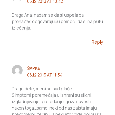
06.12.2013 AT 10:43
Draga Ana, nadam se da si uspela da
pronađeš odgovarajuću pomoć i da si na putu
izlečenja.
Reply
ŠAPKE
06.12.2013 AT 11:34
Drago dete, meni se sad plače.
Simptomi poremećaja u ishrani su slični:
izgladnjivanje, prejedanje, griža savesti
nakon toga…samo, neki od nas zaista imaju
prekomernu težinu, a neki eto vode borbu sa