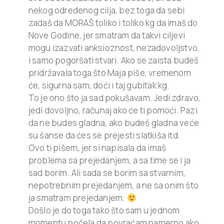
nekog određenog cilja, bez toga da sebi
zadaš da MORAŠ toliko i toliko kg da imaš do
Nove Godine, jer smatram da takvi ciljevi
mogu izazvati anksioznost, nezadovoljstvo,
i samo pogoršati stvari. Ako se zaista budeš
pridržavala toga što Maja piše, vremenom
će, sigurna sam, doći i taj gubitak kg.
To je ono što ja sad pokušavam. Jedi zdravo,
jedi dovoljno, računaj ako će ti pomoći. Pazi
da ne budes gladna, ako budeš gladna veće
su šanse da ćes se prejesti slatkiša itd.
Ovo ti pišem, jer si napisala da imaš
problema sa prejedanjem, a sa time se i ja
sad borim. Ali sada se borim sa stvarnim,
nepotrebnim prejedanjem, a ne sa onim što
ja smatram prejedanjem.
Došlo je do toga tako što sam u jednom
momentu počela da povraćam namerno ako