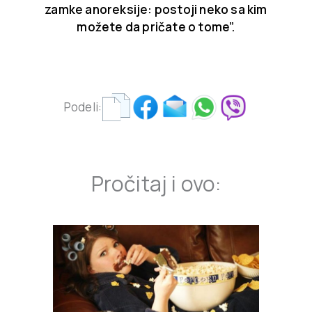
zamke anoreksije: postoji neko sa kim
možete da pričate o tome”.
.
Podeli:
Pročitaj i ovo: