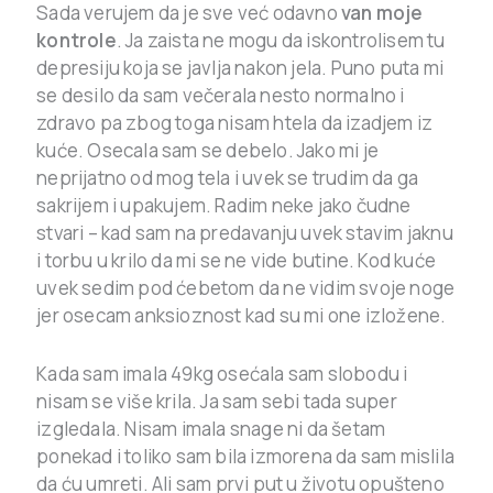
Sada verujem da je sve već odavno
van moje
kontrole
. Ja zaista ne mogu da iskontrolisem tu
depresiju koja se javlja nakon jela. Puno puta mi
se desilo da sam večerala nesto normalno i
zdravo pa zbog toga nisam htela da izadjem iz
kuće. Osecala sam se debelo. Jako mi je
neprijatno od mog tela i uvek se trudim da ga
sakrijem i upakujem. Radim neke jako čudne
stvari – kad sam na predavanju uvek stavim jaknu
i torbu u krilo da mi se ne vide butine. Kod kuće
uvek sedim pod ćebetom da ne vidim svoje noge
jer osecam anksioznost kad su mi one izložene.
Kada sam imala 49kg osećala sam slobodu i
nisam se više krila. Ja sam sebi tada super
izgledala. Nisam imala snage ni da šetam
ponekad i toliko sam bila izmorena da sam mislila
da ću umreti. Ali sam prvi put u životu opušteno