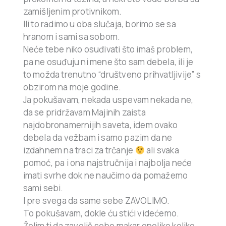
zamišljenim protivnikom.
Ili to radimo u oba slučaja, borimo se sa
hranom i sami sa sobom.
Neće tebe niko osuđivati što imaš problem,
pa ne osuđuju ni mene što sam debela, ili je
to možda trenutno “društveno prihvatljivije” s
obzirom na moje godine.
Ja pokušavam, nekada uspevam nekada ne,
da se pridržavam Majinih zaista
najdobronamernijih saveta, idem ovako
debela da vežbam i samo pazim da ne
izdahnem na traci za trčanje
ali svaka
pomoć, pa i ona najstručnija i najbolja neće
imati svrhe dok ne naučimo da pomažemo
sami sebi.
I pre svega da same sebe ZAVOLIMO.
To pokušavam, dokle ću stići videćemo.
Želim ti da zavoliš sebe makar onoliko koliko