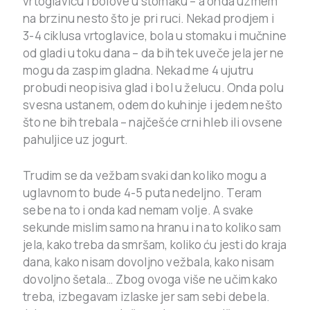
vrtoglavicu i bolove u stomaku – a onda uzmem
na brzinu nesto što je pri ruci. Nekad prodjem i
3-4 ciklusa vrtoglavice, bola u stomaku i mučnine
od gladi u toku dana – da bih tek uveče jela jer ne
mogu da zaspim gladna. Nekad me 4 ujutru
probudi neopisiva glad i bol u želucu. Onda polu
svesna ustanem, odem do kuhinje i jedem nešto
što ne bih trebala – najčešće crni hleb ili ovsene
pahuljice uz jogurt.
Trudim se da vežbam svaki dan koliko mogu a
uglavnom to bude 4-5 puta nedeljno. Teram
sebe na to i onda kad nemam volje. A svake
sekunde mislim samo na hranu i na to koliko sam
jela, kako treba da smršam, koliko ću jesti do kraja
dana, kako nisam dovoljno vežbala, kako nisam
dovoljno šetala… Zbog ovoga više ne učim kako
treba, izbegavam izlaske jer sam sebi debela.