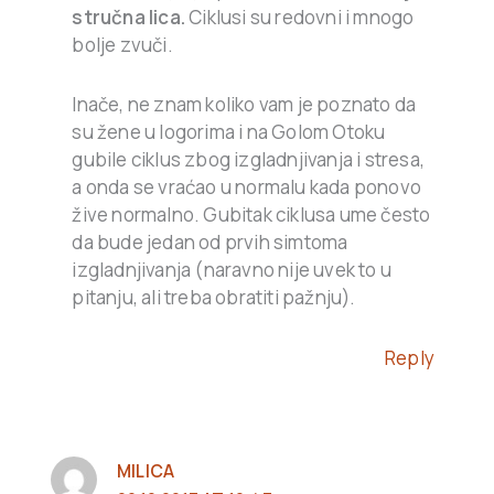
stručna lica.
Ciklusi su redovni i mnogo
bolje zvuči.
Inače, ne znam koliko vam je poznato da
su žene u logorima i na Golom Otoku
gubile ciklus zbog izgladnjivanja i stresa,
a onda se vraćao u normalu kada ponovo
žive normalno. Gubitak ciklusa ume često
da bude jedan od prvih simtoma
izgladnjivanja (naravno nije uvek to u
pitanju, ali treba obratiti pažnju).
Reply
MILICA