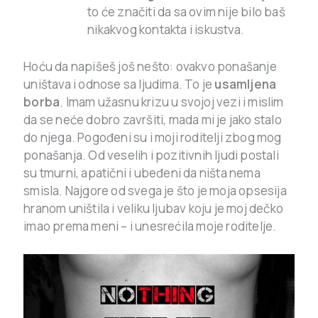
to će
značiti da sa ovim nije bilo baš
nikakvog kontakta i iskustva.
Hoću da napišeš još nešto: ovakvo ponašanje
uništava i odnose sa ljudima. To je
usamljena
borba
. Imam užasnu krizu u svojoj vezi i mislim
da se neće dobro završiti, mada mi je jako stalo
do njega. Pogođeni su i moji roditelji zbog mog
ponašanja. Od veselih i pozitivnih ljudi postali
su tmurni, apatični i ubeđeni da ništa nema
smisla. Najgore od svega je što je moja opsesija
hranom uništila i veliku ljubav koju je moj dečko
imao prema meni – i unesrećila moje roditelje.