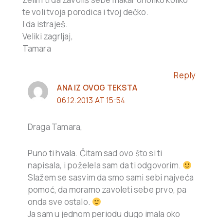
te voli tvoja porodica i tvoj dečko.
I da istraješ.
Veliki zagrljaj,
Tamara
Reply
ANA IZ OVOG TEKSTA
06.12.2013 AT 15:54
Draga Tamara,
Puno ti hvala. Čitam sad ovo što si ti
napisala, i poželela sam da ti odgovorim.
Slažem se sasvim da smo sami sebi najveća
pomoć, da moramo zavoleti sebe prvo, pa
onda sve ostalo.
Ja sam u jednom periodu dugo imala oko