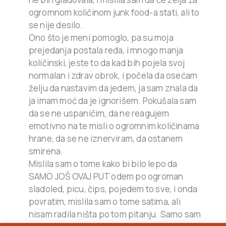
ogromnom količinom junk food-a stati, ali to
se nije desilo.
Ono što je meni pomoglo, pa su moja
prejedanja postala ređa, i mnogo manja
količinski, jeste to da kad bih pojela svoj
normalan i zdrav obrok, i počela da osećam
želju da nastavim da jedem, ja sam znala da
ja imam moć da je ignorišem. Pokušala sam
da se ne uspaničim, da ne reagujem
emotivno na te misli o ogromnim količinama
hrane, da se ne iznerviram, da ostanem
smirena.
Mislila sam o tome kako bi bilo lepo da
SAMO JOŠ OVAJ PUT odem po ogroman
sladoled, picu, čips, pojedem to sve, i onda
povratim, mislila sam o tome satima, ali
nisam radila ništa po tom pitanju. Samo sam