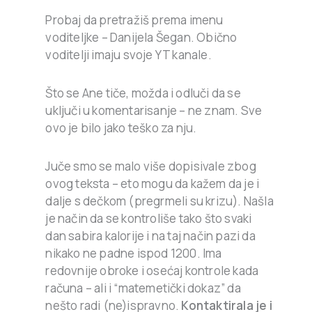
Probaj da pretražiš prema imenu
voditeljke – Danijela Šegan. Obično
voditelji imaju svoje YT kanale.
Što se Ane tiče, možda i odluči da se
uključi u komentarisanje – ne znam. Sve
ovo je bilo jako teško za nju.
Juče smo se malo više dopisivale zbog
ovog teksta – eto mogu da kažem da je i
dalje s dečkom (pregrmeli su krizu). Našla
je način da se kontroliše tako što svaki
dan sabira kalorije i na taj način pazi da
nikako ne padne ispod 1200. Ima
redovnije obroke i osećaj kontrole kada
računa – ali i “matemetički dokaz” da
nešto radi (ne)ispravno.
Kontaktirala je i