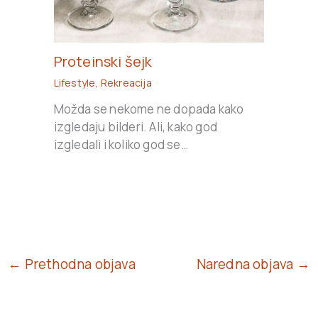
Proteinski šejk
Lifestyle
,
Rekreacija
Možda se nekome ne dopada kako
izgledaju bilderi. Ali, kako god
izgledali i koliko god se…
← Prethodna objava
Naredna objava →