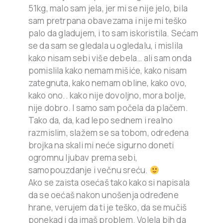
51kg, malo sam jela, jer mi se nije jelo, bila
sam pretrpana obavezama i nije mi teško
palo da gladujem, i to sam iskoristila. Sećam
se da sam se gledala u ogledalu, i mislila
kako nisam sebi više debela… ali sam onda
pomislila kako nemam mišiće, kako nisam
zategnuta, kako nemam obline, kako ovo,
kako ono.. kako nije dovoljno, mora bolje,
nije dobro. I samo sam počela da plačem.
Tako da, da, kad lepo sednem i realno
razmislim, slažem se sa tobom, određena
brojka na skali mi neće sigurno doneti
ogromnu ljubav prema sebi,
samopouzdanje i večnu sreću.
Ako se zaista osećaš tako kako si napisala
da se oećaš nakon unošenja određene
hrane, verujem da ti je teško, da se mučiš
ponekad i da imaš problem. Volela bih da