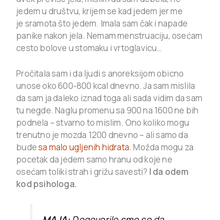
jedem u društvu, krijem se kad jedem jer me
je sramota što jedem. Imala sam čak i napade
panike nakon jela. Nemam menstruaciju, osećam
cesto bolove u stomaku i vrtoglavicu…
Pročitala sam i da ljudi s anoreksijom obicno
unose oko 600-800 kcal dnevno. Ja sam mislila
da sam ja daleko iznad toga ali sada vidim da sam
tu negde. Naglu promenu sa 900 na 1600 ne bih
podnela – stvarno to mislim. Ono koliko mogu
trenutno je mozda 1200 dnevno – ali samo da
bude
sa malo ugljenih hidrata
. Možda mogu za
pocetak da jedem samo hranu od koje ne
osećam toliki strah i grižu savesti?
I da odem
kod psihologa.
MAJA:
Dogovorile smo se da