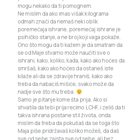
mogu nekako da ti pomognem.
Ne mislim da ako imas višak kilograma
odmah znači da nemaš neki oblik
poremećaja ishrane, poremećaj ishrane je
psihičko stanje, a ne broj koji vaga pokaže.
Ono što mogu da ti kažem je da smatram da
se od Maje stvarno može naučiti sve o
ishrani, kako, koliko, kada, kako ako hoćes da
smršaš, kako ako hoćes da ostaneš iste
kilaže ali da se zdravije hraniš, kako ako
treba da nabaciš mišiće, svako može da
nadje sve što mu treba.
Samo je pitanje kome šta prija. Ako si
shvatila da tebi prija recimo LCHF, i zeliš da ti
takva ishrana postane stil života, onda
mislim da treba da pokušaš da se toga što
Maja piše pridržavaš koliko možeš, da daš
sve od sebe,zaista sve od sebe, ali bez