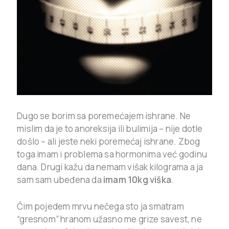
Dugo se borim sa poremećajem ishrane. Ne
mislim da je to anoreksija ili bulimija – nije dotle
došlo – ali jeste neki poremećaj ishrane. Zbog
toga imam i problema sa hormonima već godinu
dana. Drugi kažu da nemam višak kilograma a ja
sam sam ubeđena da
imam 10kg viška
.
Čim pojedem mrvu nečega sto ja smatram
“gresnom” hranom užasno me grize savest, ne