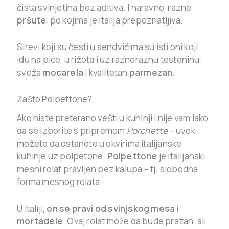
čista svinjetina bez aditiva. I naravno, razne
pršute
, po kojima je Italija prepoznatljiva.
Sirevi koji su česti u sendvičima su isti oni koji
idu na pice, u rižota i uz raznoraznu testeninu:
sveža
mocarela
i kvalitetan
parmezan
.
Zašto Polpettone?
Ako niste preterano vešti u kuhinji i nije vam lako
da se izborite s pripremom
Porchette
– uvek
možete da ostanete u okvirima italijanske
kuhinje uz polpetone.
Polpettone
je italijanski
mesni rolat pravljen bez kalupa – tj. slobodna
forma mesnog rolata.
U Italiji,
on se pravi od svinjskog mesa i
mortadele
. Ovaj rolat može da bude prazan, ali