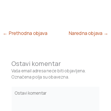
← Prethodna objava
Naredna objava →
Ostavi komentar
Vaša email adresa neće biti objavljena.
Označena polja su obavezna.
Type
here..