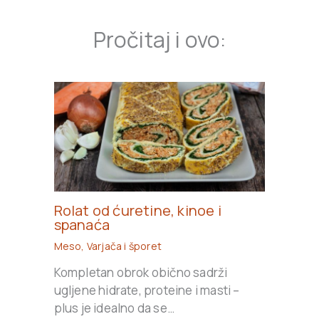
Pročitaj i ovo:
Rolat od ćuretine, kinoe i
spanaća
Meso
,
Varjača i šporet
Kompletan obrok obično sadrži
ugljene hidrate, proteine i masti –
plus je idealno da se…