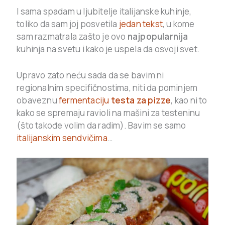
I sama spadam u ljubitelje italijanske kuhinje,
toliko da sam joj posvetila
jedan tekst
, u kome
sam razmatrala zašto je ovo
najpopularnija
kuhinja na svetu i kako je uspela da osvoji svet.
Upravo zato neću sada da se bavim ni
regionalnim specifičnostima, niti da pominjem
obaveznu
fermentaciju
testa za pizze
, kao ni to
kako se spremaju ravioli na mašini za testeninu
(što takođe volim da radim). Bavim se samo
italijanskim sendvičima
…