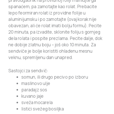
pravougaonik na providnoj foliji i nafilujte ga
spanaćem, pa zamotajte kao rolat. Prebacite
lepo feormiran rolat iz providne folije u
aluminijumsku i po zamotajte (ovaj korak nije
obavezan, ali će rolat imati bolju formu). Pecite
20 minuta, pa izvadite, sklonite foliju s gornjeg
dela rolata i pospite prezlama. Pecite dalje, dok
ne dobije zlatnu boju – još oko 10 minuta. Za
sendviče je bolje koristiti ohlađenu mesnu
veknu, spremljenu dan unapred.
Sastojci za sendvič:
somun, ili drugo pecivo po izboru
maslinovo ulje
paradajz sos
kuvano jaje
sveža mocarela
listići svežeg bosiljka