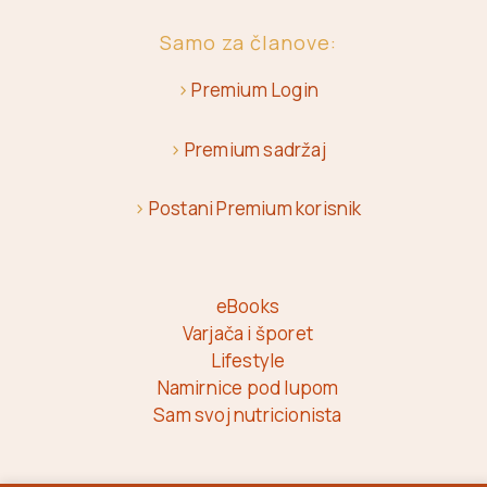
Samo za članove:
>
Premium Login
>
Premium sadržaj
>
Postani Premium korisnik
eBooks
Varjača i šporet
Lifestyle
Namirnice pod lupom
Sam svoj nutricionista