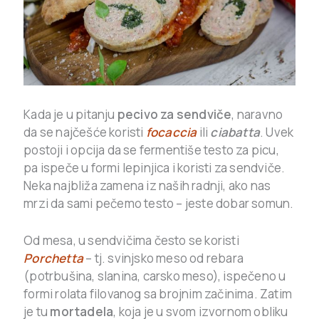
Kada je u pitanju
pecivo za sendviče
, naravno
da se najčešće koristi
focaccia
ili
ciabatta
. Uvek
postoji i opcija da se fermentiše testo za picu,
pa ispeče u formi lepinjica i koristi za sendviče.
Neka najbliža zamena iz naših radnji, ako nas
mrzi da sami pečemo testo – jeste dobar somun.
Od mesa, u sendvičima često se koristi
Porchetta
– tj. svinjsko meso od rebara
(potrbušina, slanina, carsko meso), ispečeno u
formi rolata filovanog sa brojnim začinima. Zatim
je tu
mortadela
, koja je u svom izvornom obliku