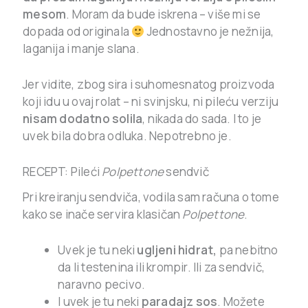
mesom
. Moram da bude iskrena – više mi se
dopada od originala
Jednostavno je nežnija,
laganija i manje slana.
Jer vidite, zbog sira i suhomesnatog proizvoda
koji idu u ovaj rolat – ni svinjsku, ni pileću verziju
nisam dodatno solila
, nikada do sada. I to je
uvek bila dobra odluka. Nepotrebno je.
RECEPT: Pileći
Polpettone
sendvič
Pri kreiranju sendviča, vodila sam računa o tome
kako se inače servira klasičan
Polpettone
.
Uvek je tu neki
ugljeni hidrat,
pa nebitno
da li testenina ili krompir. Ili za sendvič,
naravno pecivo.
I uvek je tu neki
paradajz sos
. Možete