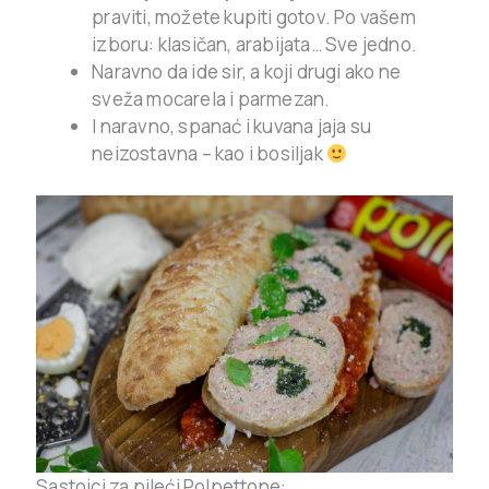
praviti, možete kupiti gotov. Po vašem
izboru: klasičan, arabijata… Sve jedno.
Naravno da ide sir, a koji drugi ako ne
sveža mocarela i parmezan.
I naravno, spanać i kuvana jaja su
neizostavna – kao i bosiljak
Sastojci za pileći Polpettone: