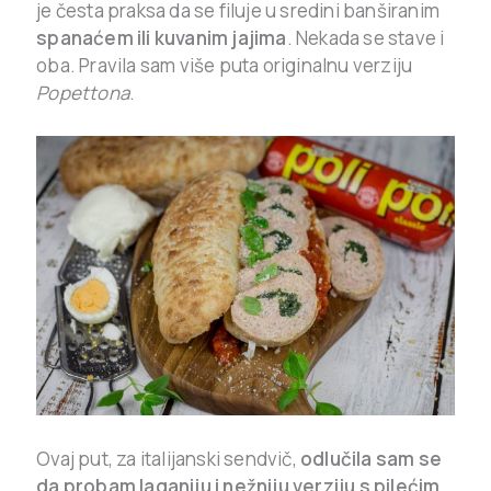
je česta praksa da se filuje u sredini banširanim
spanaćem ili kuvanim jajima
. Nekada se stave i
oba. Pravila sam više puta originalnu verziju
Popettona
.
Ovaj put, za italijanski sendvič,
odlučila sam se
da probam laganiju i nežniju verziju s pilećim