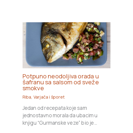
Potpuno neodoljiva orada u
šafranu sa salsom od sveže
smokve
Riba
,
Varjača i šporet
Jedan od recepata koje sam
jednostavno morala da ubacim u
knjigu “Gurmanske veze” bio je…