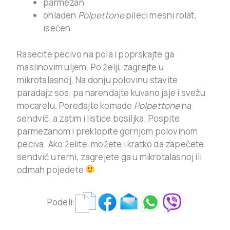
parmezan
ohlađen
Polpettone
pileći mesni rolat,
isečen
Rasecite pecivo na pola i poprskajte ga
maslinovim uljem. Po želji, zagrejte u
mikrotalasnoj. Na donju polovinu stavite
paradajz sos, pa narendajte kuvano jaje i svežu
mocarelu. Poređajte komade
Polpettone
na
sendvič, a zatim i listiće bosiljka. Pospite
parmezanom i preklopite gornjom polovinom
peciva. Ako želite, možete i kratko da zapečete
sendvič u rerni, zagrejete ga u mikrotalasnoj ili
odmah pojedete
Podeli: