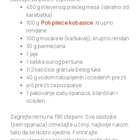
450 g mlevenog pilećeg mesa (idealno od
karabatka)
100 g
Poli pileće kobasice
, krupno
rendane
100 g mocarele (kačkavalj), krupno rendan
30 g parmezana
1 jaje
1 kašika suvog peršuna
1/2 kašičice granula belog luka
40 g vodom natopljenih i oceđenih prezli
još prezli za posipanje
1 pakovanje
baby
spanaća, blanširan i
oceđen
Zagrejte rernu na 190 stepeni. Sve sastojke
(sem spanaća) izmešajte u činiji, najbolje rukom,
tako da se dobro sjedine. Formirajte