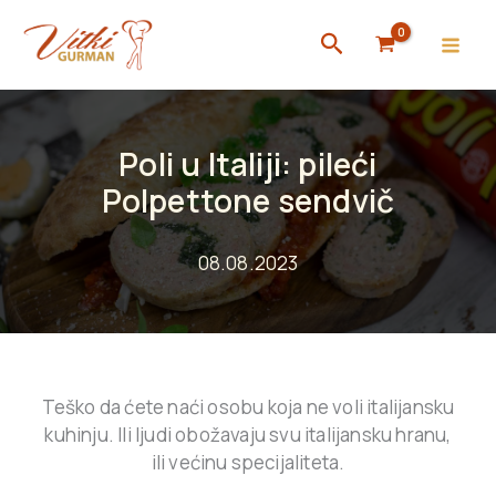
Skip
Search
to
content
Poli u Italiji: pileći
Polpettone sendvič
08.08.2023
Teško da ćete naći osobu koja ne voli italijansku
kuhinju. Ili ljudi obožavaju svu italijansku hranu,
ili većinu specijaliteta.