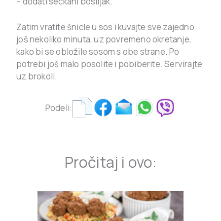
– dodati seckani bosiljak.
Zatim vratite šnicle u sos i kuvajte sve zajedno
još nekoliko minuta, uz povremeno okretanje,
kako bi se obložile sosom s obe strane. Po
potrebi još malo posolite i pobiberite. Servirajte
uz brokoli.
Podeli:
Pročitaj i ovo: