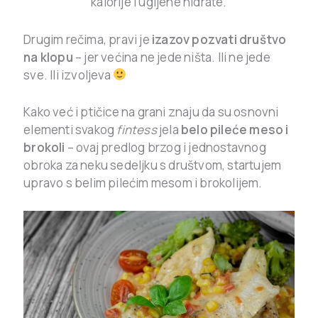
kalorije i ugljene hidrate.
Drugim rečima, pravi je
izazov pozvati društvo
na klopu
– jer većina ne jede ništa. Ili ne jede
sve. Ili izvoljeva
Kako već i ptičice na grani znaju da su osnovni
elementi svakog
fintess
jela
belo pileće meso i
brokoli
– ovaj predlog brzog i jednostavnog
obroka za neku sedeljku s društvom, startujem
upravo s belim pilećim mesom i brokolijem.