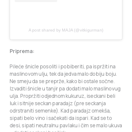
A post shared by MAJA (@vitkigurman)
Priprema:
Pileće šnicle posoliti i pobiberiti, pa ispržiti na
maslinovom ulju, tek da jedva malo dobiju boju.
Ne smeju da se preprže, kako bi ostale sočne.
Izvaditi šnicle u tanjir pa dodati malo maslinovug
ulja. Propržiti odjednom kukuruz, iseckani beli
luk i sitnije seckan paradajz (pre seckanja
odrstraniti semenke). Kad paradajz omekša,
sipati belo vino i sačekati da ispari. Kad se to
desi, sipati neutralnu pavlaku i čim se malo ukuva