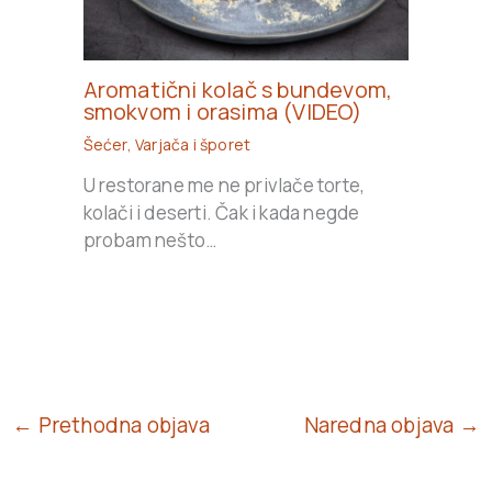
Aromatični kolač s bundevom,
smokvom i orasima (VIDEO)
Šećer
,
Varjača i šporet
U restorane me ne privlače torte,
kolači i deserti. Čak i kada negde
probam nešto…
← Prethodna objava
Naredna objava →