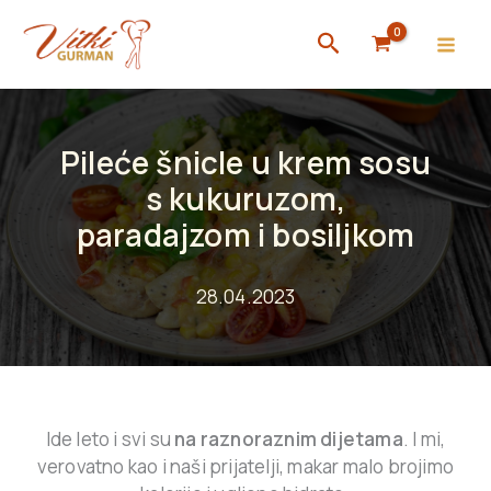
Skip
Search
to
content
Pileće šnicle u krem sosu
s kukuruzom,
paradajzom i bosiljkom
28.04.2023
Ide leto i svi su
na raznoraznim dijetama
. I mi,
verovatno kao i naši prijatelji, makar malo brojimo