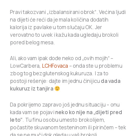
Pravi takozvani „izbalansirani obrok“. Većina ljudi
na dijeti će reći da je mala količina dodatih
kalorija iz pavlake u tom slučaju OK. Jer
verovatno to uvek i kažu kada ugledaju brokoli
pored belog mesa.
Ali, ako vam ipak dođe neko od „ovih mojih“ –
LowCarbera,
LCHFovaca
– onda ste u problemu
zbog tog bezglutenskog kukuruza. I za to
postoji rešenje: dajte im jednu činijicu
da vada
kukuruz iz tanjira
Da pokrijemo zapravo još jednu situaciju – onu
kada vam se pojavi
neko ko nije na „dijeti pred
leto“
. Tu finu osobu umesto brokolijem,
počastite skuvanom testeninom ili pirinčem – tek
da se ne muči dok gleda u vaš brokoli.