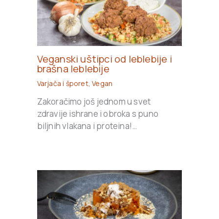
Veganski uštipci od leblebije i
brašna leblebije
Varjača i šporet
,
Vegan
Zakoračimo još jednom u svet
zdravije ishrane i obroka s puno
biljnih vlakana i proteina!…