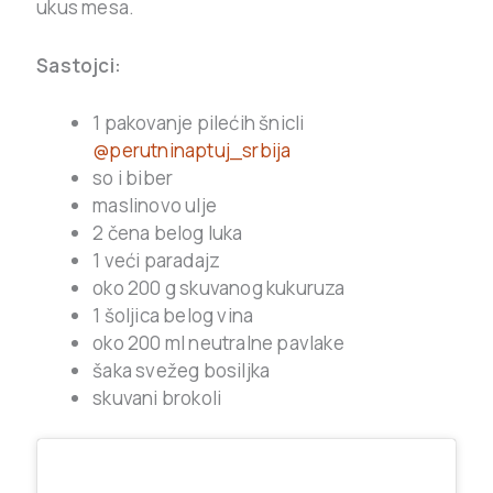
ukus mesa.
Sastojci:
1 pakovanje pilećih šnicli
@perutninaptuj_srbija
so i biber
maslinovo ulje
2 čena belog luka
1 veći paradajz
oko 200 g skuvanog kukuruza
1 šoljica belog vina
oko 200 ml neutralne pavlake
šaka svežeg bosiljka
skuvani brokoli