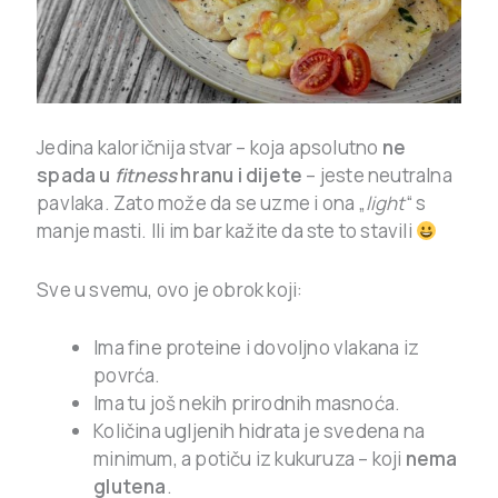
Jedina kaloričnija stvar – koja apsolutno
ne
spada u
fitness
hranu i dijete
– jeste neutralna
pavlaka. Zato može da se uzme i ona „
light
“ s
manje masti. Ili im bar kažite da ste to stavili
Sve u svemu, ovo je obrok koji:
Ima fine proteine i dovoljno vlakana iz
povrća.
Ima tu još nekih prirodnih masnoća.
Količina ugljenih hidrata je svedena na
minimum, a potiču iz kukuruza – koji
nema
glutena
.