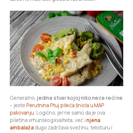
Generalno,
jedina stvar kojoj niko neće reći ne
– jeste
Perutnina Ptuj pileća šnicla u MAP
pakovanju
. Logično, jer ne samo da je ova
piletina vrhunskog kvalteta, već i
njena
ambalaža
dugo zadržava svežinu, teksturu i