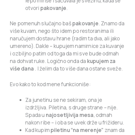
lepo miriše i sačuvala je svežinu, kada se
otvori
pakovanje
.
Ne pomenuh slučajno baš
pakovanje
. Znamo da
više kuvam, nego što idem po restoranima ili
naručujem dostavu hrane (radim ta dva, ali jako
umereno). Dakle – kupujem namirnice za kuvanje
i ozbiljno patim od toga da mi sve bude odmah
na dohvat ruke. Logično onda da
kupujem za
više dana
. I želim da to više dana ostane sveže.
Evo kako to kod mene funkcioniše:
Za junetinu se ne sekiram, ona je
izdržljiva. Piletina, s druge strane – nije.
Spada u
najosetljivija mesa
, odmah
nakon ribe – i oba se uvek drže u frižideru.
Kad kupim
piletinu “na merenje”
znam da