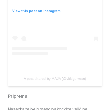
View this post on Instagram
A post shared by MAJA (@vitkigurman)
Priprema
:
Naseckajte belo meso na kockice veličine