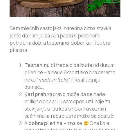
Sem mlečnih sastojaka, naredna bitna stavka
jeste da nam je za kari pastu s piletinom
potrebna dobra testenina, dobar kari i dobra
piletina:
Testeninu
bi trebalo da bude od durum
pšenice – a neće škoditi ako odaberemo
neku “
made in Itali
a” ili kvalitetniju
domaću.
Kari prah
zapravo može da se nađe
prilično dobar i u samoposluzi. Nije za
stavljanje u isti koš s nekim uvoznim
začinima, ali apsolutno može da posluži.
A
dobra piletina
– zna se
Ona koja