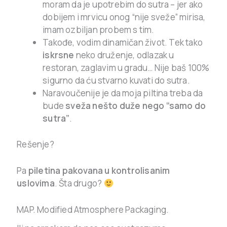
moram da je upotrebim do sutra – jer ako
dobijem i mrvicu onog “nije sveže” mirisa,
imam ozbiljan probem s tim.
Takođe, vodim dinamičan život. Tek tako
iskrsne
neko druženje, odlazak u
restoran, zaglavim u gradu… Nije baš 100%
sigurno da ću stvarno kuvati do sutra.
Naravoučenije je da moja piltina treba da
bude
sveža nešto duže nego “samo do
sutra”
.
Rešenje?
Pa
piletina pakovana u kontrolisanim
uslovima
. Šta drugo?
MAP. Modified Atmosphere Packaging.