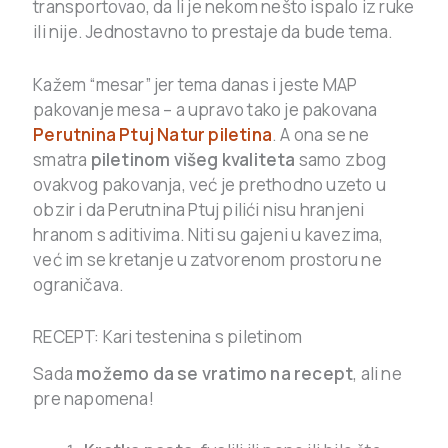
transportovao, da li je nekom nešto ispalo iz ruke
ili nije. Jednostavno to prestaje da bude tema.
Kažem “mesar” jer tema danas i jeste MAP
pakovanje mesa – a upravo tako je pakovana
Perutnina Ptuj Natur piletina
. A ona se ne
smatra
piletinom višeg kvaliteta
samo zbog
ovakvog pakovanja, već je prethodno uzeto u
obzir i da Perutnina Ptuj pilići nisu hranjeni
hranom s aditivima. Niti su gajeni u kavezima,
već im se kretanje u zatvorenom prostoru ne
ograničava.
RECEPT: Kari testenina s piletinom
Sada
možemo da se vratimo na recept
, ali ne
pre napomena!