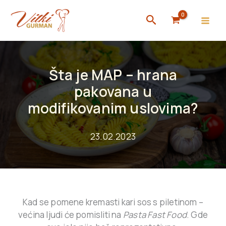
Skip
Search
to
content
Šta je MAP – hrana
pakovana u
modifikovanim uslovima?
23.02.2023
Kad se pomene kremasti kari sos s piletinom –
većina ljudi će pomisliti na
Pasta Fast Food
. Gde