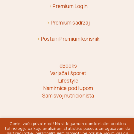
>
Premium Login
>
Premium sadržaj
>
Postani Premium korisnik
eBooks
Varjača i šporet
Lifestyle
Namirnice pod lupom
Sam svoj nutricionista
Vitki Gurman © 2026
Cenim vašu privatnost! Na vitkigurman.com koristim cookies
tehnologiju uz koju analiziram statistike poseta, omogućavam da
sajt radi bolje i personalizujem promotivne poruke. Molim vas da