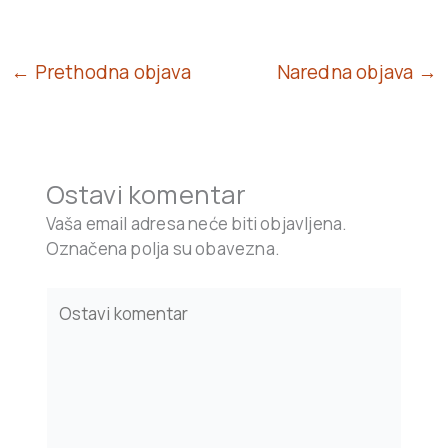
← Prethodna objava
Naredna objava →
Ostavi komentar
Vaša email adresa neće biti objavljena.
Označena polja su obavezna.
Type
here..