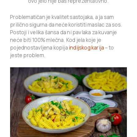
ovo jelo nije baš reprezentativno.
Problematičan je kvalitet sastojaka, a ja sam
prilično sigurna da neće koristiti maslac za sos.
Postoji i velika šansa da ni pavlaka za kuvanje
neće biti 100% mlečna. Kod jela koje je
pojednostavljena kopija
indijskog karija
– to
jeste problem.