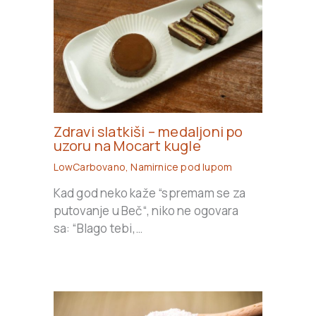
Zdravi slatkiši – medaljoni po
uzoru na Mocart kugle
LowCarbovano
,
Namirnice pod lupom
Kad god neko kaže “spremam se za
putovanje u Beč“, niko ne ogovara
sa: “Blago tebi,…