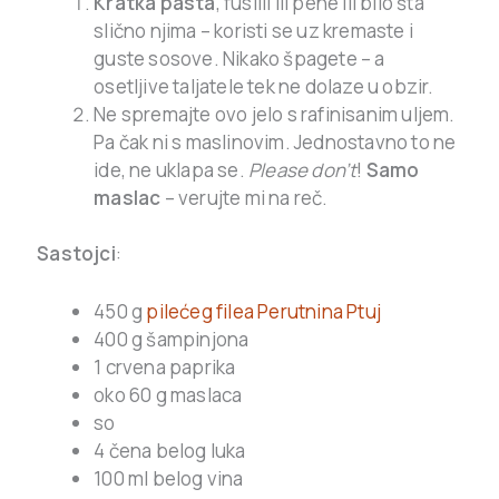
Kratka pasta
, fuslili ili pene ili bilo šta
slično njima – koristi se uz kremaste i
guste sosove. Nikako špagete – a
osetljive taljatele tek ne dolaze u obzir.
Ne spremajte ovo jelo s rafinisanim uljem.
Pa čak ni s maslinovim. Jednostavno to ne
ide, ne uklapa se.
Please don’t
!
Samo
maslac
– verujte mi na reč.
Sastojci
:
450 g
pilećeg filea Perutnina Ptuj
400 g šampinjona
1 crvena paprika
oko 60 g maslaca
so
4 čena belog luka
100 ml belog vina