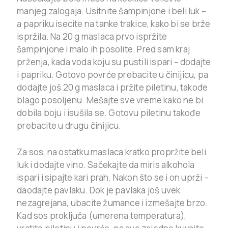
manjeg zalogaja. Usitnite šampinjone i beli luk –
a papriku isecite na tanke trakice, kako bi se brže
ispržila. Na 20 g maslaca prvo ispržite
šampinjone i malo ih posolite. Pred sam kraj
prženja, kada voda koju su pustili ispari – dodajte
i papriku. Gotovo povrće prebacite u činijicu, pa
dodajte još 20 g maslaca i pržite piletinu, takođe
blago posoljenu. Mešajte sve vreme kako ne bi
dobila boju i isušila se. Gotovu piletinu takođe
prebacite u drugu činijicu.
Za sos, na ostatku maslaca kratko propržite beli
luk i dodajte vino. Sačekajte da miris alkohola
ispari i sipajte kari prah. Nakon što se i on uprži –
daodajte pavlaku. Dok je pavlaka još uvek
nezagrejana, ubacite žumance i izmešajte brzo.
Kad sos proključa (umerena temperatura),