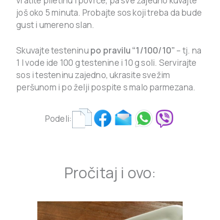
vratite piletinu i povrće, pa sve zajedno kuvajte
još oko 5 minuta. Probajte sos koji treba da bude
gust i umereno slan.
Skuvajte testeninu
po pravilu “1/100/10”
– tj. na
1 l vode ide 100 g testenine i 10 g soli. Servirajte
sos i testeninu zajedno, ukrasite svežim
peršunom i po želji pospite s malo parmezana.
Podeli:
Pročitaj i ovo: