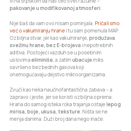
Ili na srpskom da nas ceo svet razume –
pakovanje u modifikovanoj atmosferi
.
Nije baš da vam ovo nisam pominjala.
Pričali smo
već o vakumiranju hrane
i tu sam pomenula MAP.
Ozbiljna stvar, jer kao vakumiranje,
produžava
svežinu hrane, bez E-brojeva
i nepotrebnih
aditiva. Postojeći vazduh se u posebnim
uslovima
eliminiše
, a zatim
ubacuje
miks
savršeno bezbednih gasova koji
onemogućavaju dejstvo mikroorganizama.
Zvuči kao neka naučnofantastična zabava – a
zapravo i jeste, jer se koristi ozbiljna oprema.
Hrana do samog isteka roka trajanja ostaje
lepog
mirisa, boje, ukusa, teksture
. Ništa se ne
menja danima. Duži broj dana nego inače.