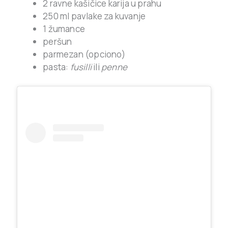
2 ravne kašičice karija u prahu
250 ml pavlake za kuvanje
1 žumance
peršun
parmezan (opciono)
pasta:
fusilli
ili
penne