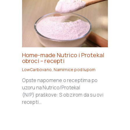
Home-made Nutrico i Protekal
obroci – recepti
LowCarbovano
,
Namirnice pod lupom
Opste napomene o receptima po
uzoru na Nutrico/Protekal
(N/P) praškove: S obzirom da su ovi
recepti…