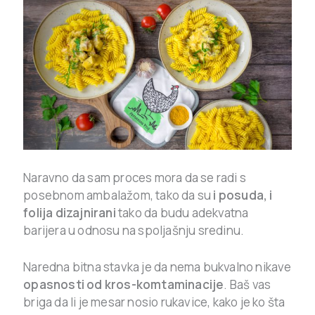
Naravno da sam proces mora da se radi s
posebnom ambalažom, tako da su
i posuda, i
folija dizajnirani
tako da budu adekvatna
barijera u odnosu na spoljašnju sredinu.
Naredna bitna stavka je da nema bukvalno nikave
opasnosti od kros-komtaminacije
. Baš vas
briga da li je mesar nosio rukavice, kako je ko šta