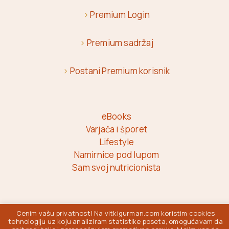
>
Premium Login
>
Premium sadržaj
>
Postani Premium korisnik
eBooks
Varjača i šporet
Lifestyle
Namirnice pod lupom
Sam svoj nutricionista
Cenim vašu privatnost! Na vitkigurman.com koristim cookies
Vitki Gurman © 2026
tehnologiju uz koju analiziram statistike poseta, omogućavam da