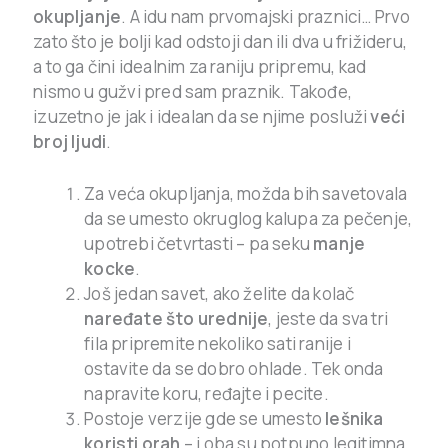
okupljanje
. A idu nam prvomajski praznici… Prvo
zato što je bolji kad odstoji dan ili dva u frižideru,
a to ga čini idealnim za raniju pripremu, kad
nismo u gužvi pred sam praznik. Takođe,
izuzetno je jak i idealan da se njime posluži
veći
broj ljudi
.
Za veća okupljanja, možda bih savetovala
da se umesto okruglog kalupa za pečenje,
upotrebi četvrtasti – pa seku
manje
kocke
.
Još jedan savet, ako želite da kolač
naređate što urednije
, jeste da sva tri
fila pripremite nekoliko sati ranije i
ostavite da se dobro ohlade. Tek onda
napravite koru, ređajte i pecite.
Postoje verzije gde se umesto
lešnika
koristi orah
– i oba su potpuno legitimna.