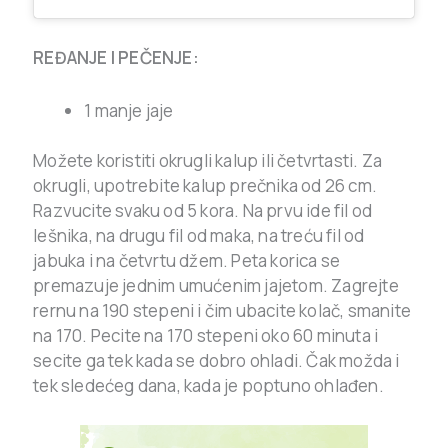
REĐANJE I PEČENJE:
1 manje jaje
Možete koristiti okrugli kalup ili četvrtasti. Za
okrugli, upotrebite kalup prečnika od 26 cm.
Razvucite svaku od 5 kora. Na prvu ide fil od
lešnika, na drugu fil od maka, na treću fil od
jabuka i na četvrtu džem. Peta korica se
premazuje jednim umućenim jajetom. Zagrejte
rernu na 190 stepeni i čim ubacite kolač, smanite
na 170. Pecite na 170 stepeni oko 60 minuta i
secite ga tek kada se dobro ohladi. Čak možda i
tek sledećeg dana, kada je poptuno ohlađen.