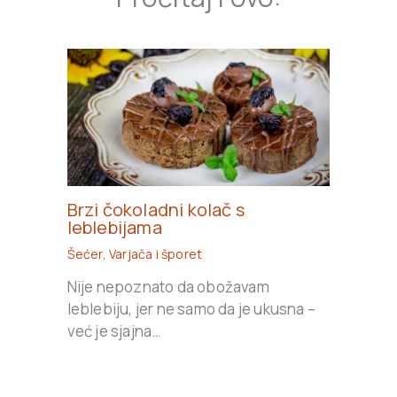
Brzi čokoladni kolač s
leblebijama
Šećer
,
Varjača i šporet
Nije nepoznato da obožavam
leblebiju, jer ne samo da je ukusna –
već je sjajna…