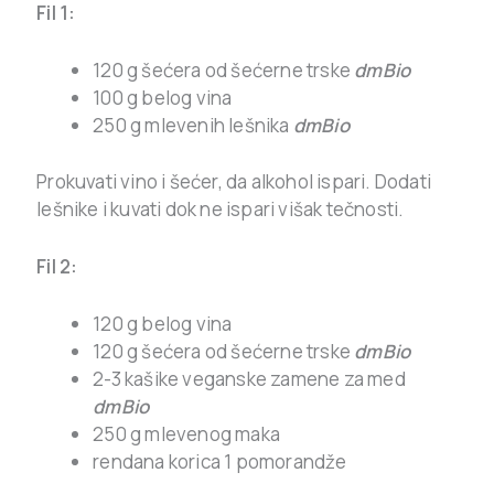
Fil 1:
120 g šećera od šećerne trske
dmBio
100 g belog vina
250 g mlevenih lešnika
dmBio
Prokuvati vino i šećer, da alkohol ispari. Dodati
lešnike i kuvati dok ne ispari višak tečnosti.
Fil 2:
120 g belog vina
120 g šećera od šećerne trske
dmBio
2-3 kašike veganske zamene za med
dmBio
250 g mlevenog maka
rendana korica 1 pomorandže