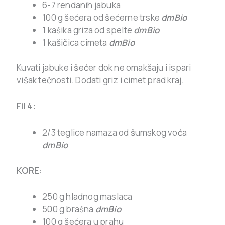
6-7 rendanih jabuka
100 g šećera od šećerne trske
dmBio
1 kašika griza od spelte
dmBio
1 kašičica cimeta
dmBio
Kuvati jabuke i šećer dok ne omakšaju i ispari
višak tečnosti. Dodati griz i cimet prad kraj.
Fil 4:
2/3 teglice namaza od šumskog voća
dmBio
KORE:
250 g hladnog maslaca
500 g brašna
dmBio
100 g šećera u prahu