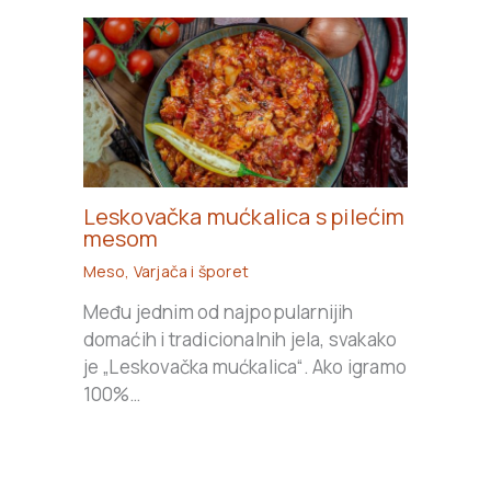
Leskovačka mućkalica s pilećim
mesom
Meso
,
Varjača i šporet
Među jednim od najpopularnijih
domaćih i tradicionalnih jela, svakako
je „Leskovačka mućkalica“. Ako igramo
100%…