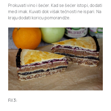
Prokuvati vino i šećer. Kad se šećer istopi, dodati
med i mak. Kuvati dok višak tečnosti ne ispari. Na
kraju dodati koricu pomorandže.
Fil 3: