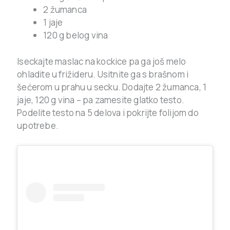
2 žumanca
1 jaje
120 g belog vina
Iseckajte maslac na kockice pa ga još melo
ohladite u frižideru. Usitnite ga s brašnom i
šećerom u prahu u secku. Dodajte 2 žumanca, 1
jaje, 120 g vina – pa zamesite glatko testo.
Podelite testo na 5 delova i pokrijte folijom do
upotrebe.