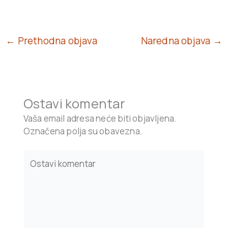
← Prethodna objava
Naredna objava →
Ostavi komentar
Vaša email adresa neće biti objavljena.
Označena polja su obavezna.
Type
here..