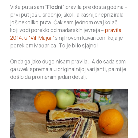
Više puta sam “
Flodni
” pravila pre dosta godina –
prvi put još u srednjoj školi, a kasnije reprizirala
još nekoliko puta. Čak sam jednom ovaj kolač,
koji vodi poreklo od mađarskih jevreja –
pravila
2014. u “Vili Majur”
s njihovom kuvaricom koja je
poreklom Mađarica. To je bilo sjajno!
Onda ga jako dugo nisam pravila… A do sada sam
ga uvek spremala u originalnijoj varijanti, pa mi je
došlo da promenim jedan detalj.