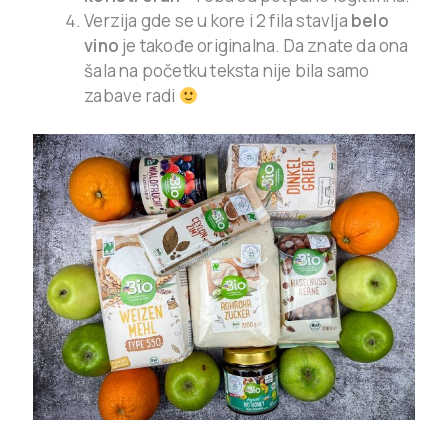
Verzija gde se u kore i 2 fila stavlja
belo
vino
je takođe originalna. Da znate da ona
šala na početku teksta nije bila samo
zabave radi