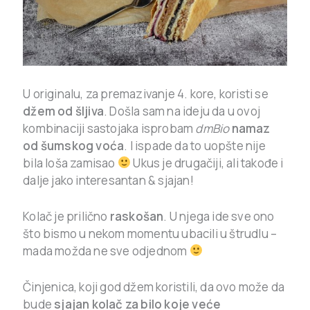
U originalu, za premazivanje 4. kore, koristi se
džem od šljiva
. Došla sam na ideju da u ovoj
kombinaciji sastojaka isprobam
dmBio
namaz
od šumskog voća
. I ispade da to uopšte nije
bila loša zamisao
Ukus je drugačiji, ali takođe i
dalje jako interesantan & sjajan!
Kolač je prilično
raskošan
. U njega ide sve ono
što bismo u nekom momentu ubacili u štrudlu –
mada možda ne sve odjednom
Činjenica, koji god džem koristili, da ovo može da
bude
sjajan kolač za bilo koje veće