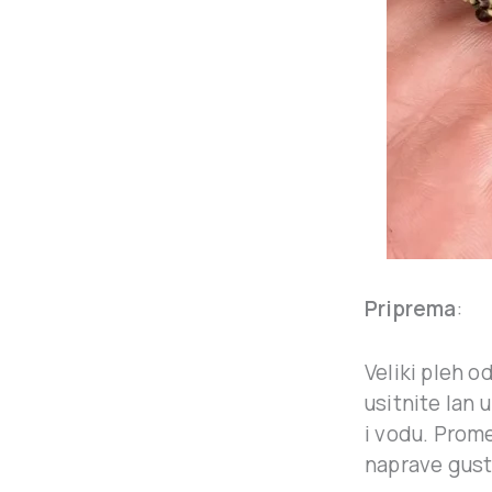
Priprema
:
Veliki pleh o
usitnite lan 
i vodu. Prom
naprave gust