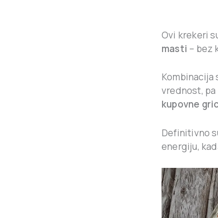
Ovi krekeri s
masti
– bez 
Kombinacija s
vrednost, pa
kupovne gri
Definitivno 
energiju, k