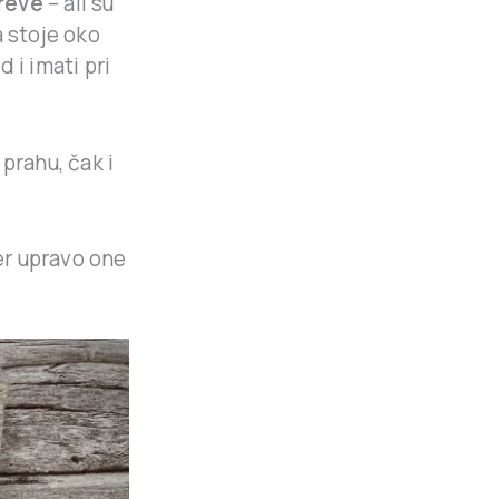
ireve
– ali su
a stoje oko
 i imati pri
prahu, čak i
jer upravo one