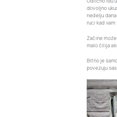
Odlično idu 
dovoljno ukus
nedelju dana 
ruci kad vam 
Začine možete
malo čilija a
Bitno je samo
povezuju sast