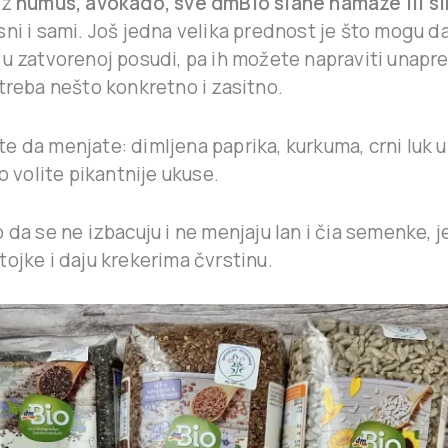
uz
humus, avokado, sve dmBio slane namaze ili s
ni i sami. Još jedna velika prednost je što mogu d
u zatvorenoj posudi, pa ih možete napraviti unapred
treba nešto konkretno i zasitno.
 da menjate: dimljena paprika, kurkuma, crni luk u 
ko volite pikantnije ukuse.
 da se ne izbacuju i ne menjaju lan i čia semenke, 
ojke i daju krekerima čvrstinu.