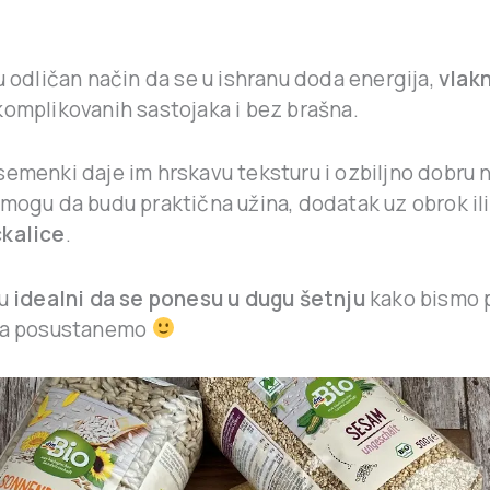
u odličan način da se u ishranu doda energija,
vlakn
komplikovanih sastojaka i bez brašna.
emenki daje im hrskavu teksturu i ozbiljno dobru n
 mogu da budu praktična užina, dodatak uz obrok il
ckalice
.
su
idealni da se ponesu u dugu šetnju
kako bismo p
ada posustanemo