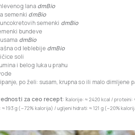
mlevenog lana
dmBio
ia semenki
dmBio
suncokretovih semenki
dmBio
semenki bundeve
 susama
dmBio
rašna od leblebije
dmBio
ičice soli
umina i belog luka u prahu
vode
ipanje, po želi: susam, krupna so ili malo dimljene 
rednosti za ceo recept
: k
alorije:
≈ 2420 kcal / p
roteini:
:
≈ 193 g
(
~72% kalorija
) /
ugljeni hidrati:
≈ 121 g
(
~20% kalorij