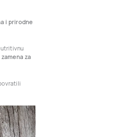
a i prirodne
utritivnu
i
zamena za
ovratili