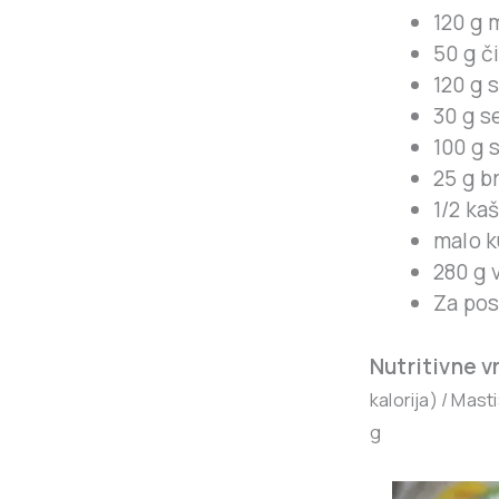
120 g 
50 g č
120 g 
30 g 
100 g
25 g b
1/2 kaš
malo k
280 g 
Za pos
Nutritivne v
kalorija
) /
Masti
g