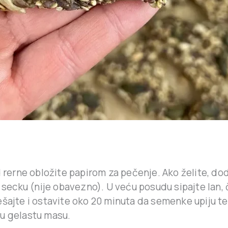
d rerne obložite papirom za pečenje. Ako želite, do
u secku (nije obavezno). U veću posudu sipajte lan
ešajte i ostavite oko 20 minuta da semenke upiju te
u gelastu masu.