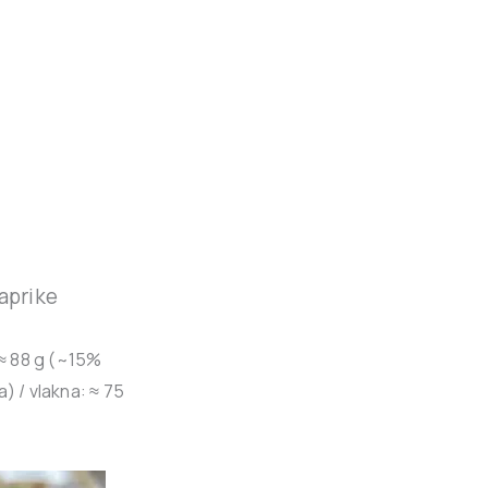
paprike
≈ 88 g
(
~15%
a
) / v
lakna:
≈ 75