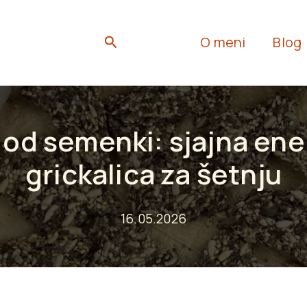
Search
O meni
Blog
 od semenki: sjajna en
grickalica za šetnju
16.05.2026