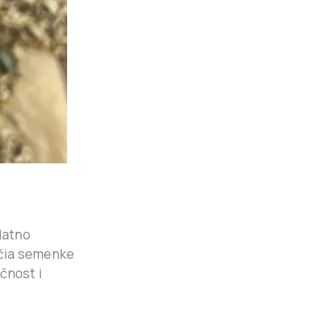
datno
, čia semenke
čnost i