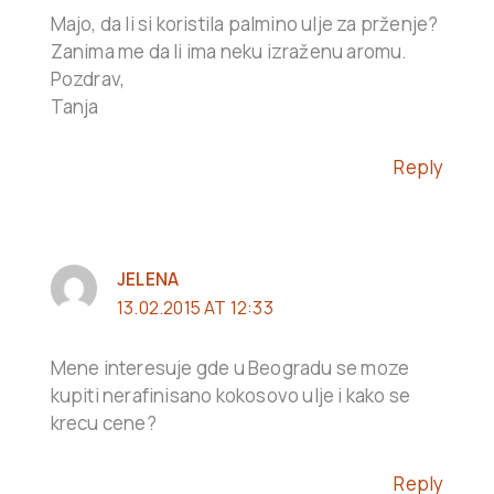
Majo, da li si koristila palmino ulje za prženje?
Zanima me da li ima neku izraženu aromu.
Pozdrav,
Tanja
Reply
JELENA
13.02.2015 AT 12:33
Mene interesuje gde u Beogradu se moze
kupiti nerafinisano kokosovo ulje i kako se
krecu cene?
Reply