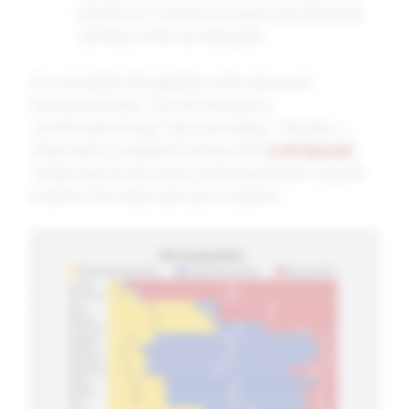
maslinovo i kokosovo ulje može da bude
zanimljiv miks za neka jela…
Evo još jedne fotografije, čisto da se još
malo preslišate. Sve što ima puno
“polinezasićenog” nije za kuvanje. Takođe, u
žitaricama i orašastim plodovima
(vidi tabele)
imate sasvim dovoljno polinezasićenih masnih
kiselina. Ne treba vam još iz zejtina: