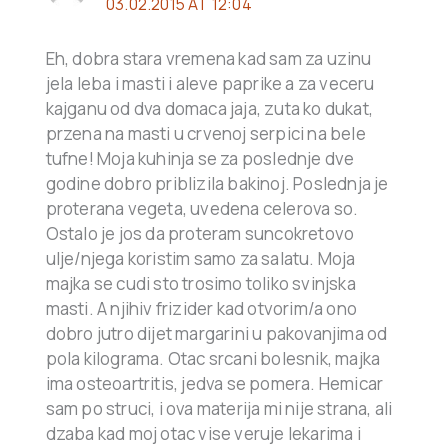
03.02.2015 AT 12:04
Eh, dobra stara vremena kad sam za uzinu
jela leba i masti i aleve paprike a za veceru
kajganu od dva domaca jaja, zuta ko dukat,
przena na masti u crvenoj serpici na bele
tufne! Moja kuhinja se za poslednje dve
godine dobro priblizila bakinoj. Poslednja je
proterana vegeta, uvedena celerova so.
Ostalo je jos da proteram suncokretovo
ulje/njega koristim samo za salatu. Moja
majka se cudi sto trosimo toliko svinjska
masti. A njihiv frizider kad otvorim/a ono
dobro jutro dijet margarini u pakovanjima od
pola kilograma. Otac srcani bolesnik, majka
ima osteoartritis, jedva se pomera. Hemicar
sam po struci, i ova materija mi nije strana, ali
dzaba kad moj otac vise veruje lekarima i