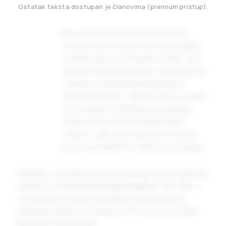
Ostatak teksta dostupan je članovima (premium pristup).
Bez obzira na to što ima puno
П
vozića, ne bi bilo fer nazvati hladno
ceđeno ulje suncokreta “lošim. Ono
je samo loše za kuvanje. Ali je puno E
vitamina i antioksidanasa ako je
pravilno čuvano. Mesto mu je u salati,
ali u manjim količinama i ponekad.
Glupo je nazivati svinjsku mast
“lošom” zato što ima puno
I
vozića,
jer je ona stabilna i dobra za kuvanje.
Svakako, od kada sma počela ovaj “serijal” glavna
pitanja su bila
na čemu da kuvamo
? Već sam u
ove tekstove ubacivala tabele na kojima su
prikazani odnosi između
I
,
V
i
П
vozića, ali da ih
ponovim još jednom: