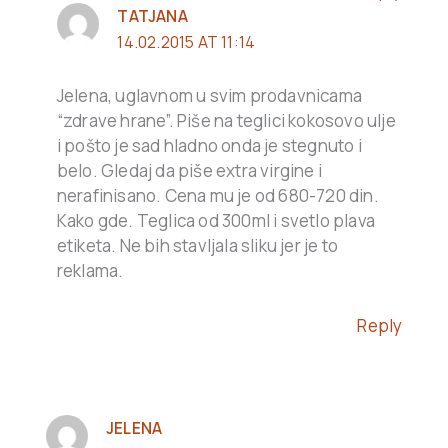
TATJANA
14.02.2015 AT 11:14
Jelena, uglavnom u svim prodavnicama
“zdrave hrane”. Piše na teglici kokosovo ulje
i pošto je sad hladno onda je stegnuto i
belo. Gledaj da piše extra virgine i
nerafinisano. Cena mu je od 680-720 din.
Kako gde. Teglica od 300ml i svetlo plava
etiketa. Ne bih stavljala sliku jer je to
reklama.
Reply
JELENA