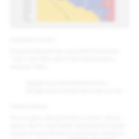
Koje masti su loše?
Retorika treba da nam se promeni ka tome da
“lošim” nazivamo samo masti napravljene u
epruveti. Dakle:
Margarini sa trans mastima su loši.
Margarini koji nemaju trans masti su loši.
Pitanje balansa
Sve u svemu, zasićene masti su bitne, zdrave i
dobre. Što ne znači da ako do sada niste zgutali
pola boce suncokretovog ulja na dan dok je bilo