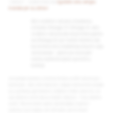
“zdravo” – sada treba da
zgutate celu vanglu
čvaraka jer su zdravi
.
Ako vodimo računa o balansu
između Omega-3 i Omega-6, ako
vodimo računa da ne preterujemo
sa Omega-6 i pri tome težimo da
koristimo što stabilnije masti i ulja
za kuvanje – jasno je sa kojim
ćemo namirnicama završiti u
kuhinji.
Još jedan balans o kome treba voditi računa je i
kalorijski. Ako ste neko ko i dalje nema meru kada
su u pitanju grickalice, slatkiši, hleb i peciva, za
vas dobre vesti da su masti zdrave – nisu dobre
vesti. Ne možete samo da dodate čvarke i
slaninu na ovakav stil ishrane, jer bi imali