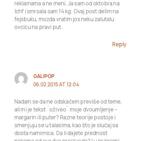
reklamama a ne meni. Ja sam od oktobra na
lchf i smrsala sam 14 kg. Ovaj post delim na
fejsbuku, mozda vratim jos neku zalutalu
ovcicu na pravi put.
Reply
GALIPOP
06.02.2015 AT 12:04
Nadam se da ne odskačem previše od teme,
ali mi je tekst `oživeo` moje dvoumljenje –
margarin ili puter? Razne teorije postoje i
smenjuju se u talasima, kao što je slučaj sa
dosta namirnica. Da li dajete prednost
nekome od ova dva proizvoda? I u pripremi