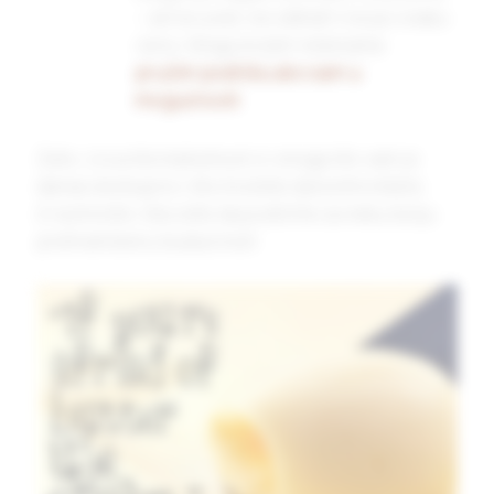
– ali ne uvek, ne odmah i ne po svaku
cenu. Mogu boljim rešenjima
pružim podršku ako sam u
mogućnosti
.
Zato, izvucite maksimum iz onoga što vam je
danas dostupno i što možete da kontrolišete.
A razmisite i šta ćete da podržite za neku bolju
prehrambenu budućnost.