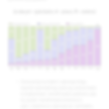
(ovde je
I
– ljubičasto,
V
– plavo,
П
– zeleno)
Za kuvanje su masti i ulja koja imaju
najviše ljubičastog i plavog: pileća mast,
svinjska mast, nerafinisano palmino ulje,
loj, puter, nerafinisano kokosovo
ulje + maslinovo ulje koje je i za hladnu