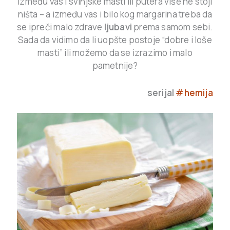
između vas i svinjske masti ili putera više ne stoji
ništa – a između vas i bilo kog margarina treba da
se ipreči malo zdrave
ljubavi
prema samom sebi.
Sada da vidimo da li uopšte postoje “dobre i loše
masti” ili možemo da se izrazimo i malo
pametnije?
serijal
#hemija