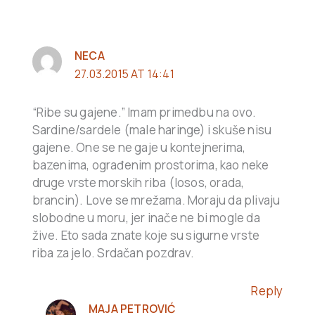
NECA
27.03.2015 AT 14:41
“Ribe su gajene.” Imam primedbu na ovo.
Sardine/sardele (male haringe) i skuše nisu
gajene. One se ne gaje u kontejnerima,
bazenima, ograđenim prostorima, kao neke
druge vrste morskih riba (losos, orada,
brancin). Love se mrežama. Moraju da plivaju
slobodne u moru, jer inače ne bi mogle da
žive. Eto sada znate koje su sigurne vrste
riba za jelo. Srdačan pozdrav.
Reply
MAJA PETROVIĆ