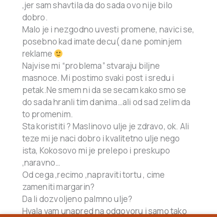
,jer sam shavtila da do sada ovo nije bilo
dobro.
Malo je i nezgodno uvesti promene, navici se,
posebno kad imate decu( da ne pominjem
reklame
Najvise mi “problema” stvaraju biljne
masnoce. Mi postimo svaki post i sredu i
petak.Ne smem ni da se secam kako smo se
do sada hranli tim danima…ali od sad zelim da
to promenim.
Sta koristiti ? Maslinovo ulje je zdravo, ok. Ali
teze mi je naci dobro i kvalitetno ulje nego
ista, Kokosovo mi je prelepo i preskupo
,naravno…
Od cega ,recimo ,napraviti tortu , cime
zameniti margarin?
Da li dozvoljeno palmno ulje?
Hvala vam unapred na odgovoru i samo tako