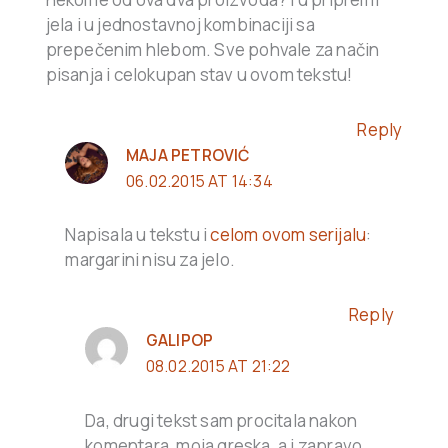
jela i u jednostavnoj kombinaciji sa
prepečenim hlebom. Sve pohvale za način
pisanja i celokupan stav u ovom tekstu!
Reply
MAJA PETROVIĆ
06.02.2015 AT 14:34
Napisala u tekstu i
celom ovom serijalu
:
margarini nisu za jelo.
Reply
GALIPOP
08.02.2015 AT 21:22
Da, drugi tekst sam procitala nakon
komentara, moja greska, a i zapravo