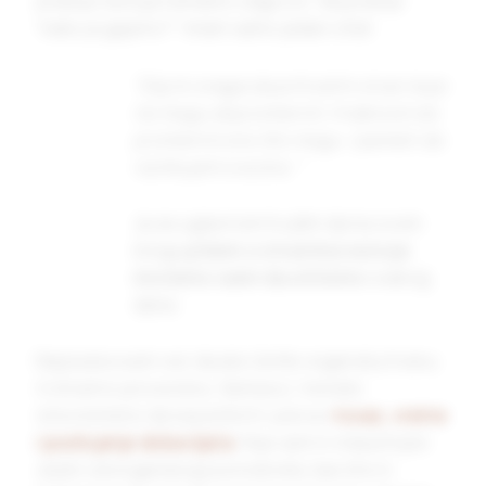
pitanja na koja nemamo odgovor. Na pitanje
“kako je gajeno?” imam samo jedan citat:
“Daj mi snage da prihvatim stvari koje
ne mogu da promenim. Hrabrosti da
promenim ono što mogu. I pameti da
razlikujem ova dva. “
Ja se uglavnom trudim da na ovom
blogu
pišem o stvarima na koje
možemo sami da utičemo
svakog
dana.
Napisala svam već da ako želite organsku hranu
ili stvarno proverenu “domaću”, morate
istovremeno da ispunite tri uslova:
novac, vreme
i postojanje dobavljača
. Nije vam ni industrijski
zejtin od organskog suncokreta, kao što ni