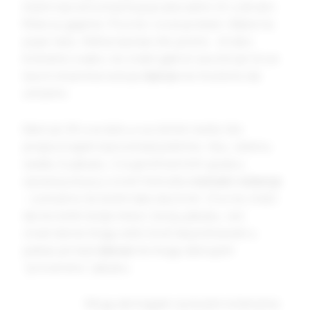
mast nije od svinje koja je jela samo žir u divljini.
Ribe su gajene. Povrće i voće prskani. Babe na
pijaci lažu. Ništa nije kao što je bilo… Ali ako
krenemo ovako, ne znam gde bi završili jer bi se
bavili stvarima na koje
danas
ne možemo da
utičemo.
Meni je OK sve dok u ruci držim nešto što
prepoznajem kao komad piletine, ribu, zelenu
salatu ili jabuku. U suprotnom bih upala u
opsesiju kojoj u ovom trenutku
nemam rešenje
– a stvarno ne želim tako da živim. Ovo ne znači
da ne želim bolje meso i bolju jabuku, već
znači da ne mogu sebi život da pretvaram u
pakao jer baš
danas
ne mogu da kupim
“proverenu” jabuku.
Mogu da tragam za boljim rešenjima