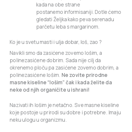
kada na obe strane
postanemo informisaniji. Dotle ćemo
gledati Željka kako peva serenadu
parčetu leba s margarinom.
Ko je u svetu masti i ulja dobar, loš, zao ?
Navikli smo da zasićene zovemo lošim, a
polinezasićene dobrim. Sada nije cilj da
okrenemo ploču pa zasićene zovemo dobrim, a
polinezasićene lošim.
Ne zovite prirodne
masne kiseline “lošim” čak i kada želite da
neke od njih organičite u ishrani!
Nazivati ih lošim je netačno. Sve masne kiseline
koje postoje u prirodi su dobre i potrebne. Imaju
neku ulogu u organizmu.