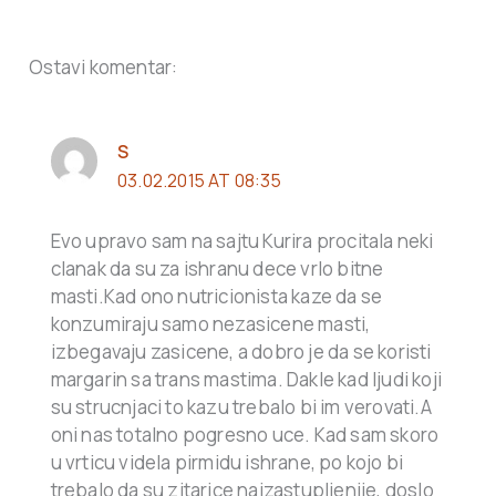
Ostavi komentar:
S
03.02.2015 AT 08:35
Evo upravo sam na sajtu Kurira procitala neki
clanak da su za ishranu dece vrlo bitne
masti.Kad ono nutricionista kaze da se
konzumiraju samo nezasicene masti,
izbegavaju zasicene, a dobro je da se koristi
margarin sa trans mastima. Dakle kad ljudi koji
su strucnjaci to kazu trebalo bi im verovati.A
oni nas totalno pogresno uce. Kad sam skoro
u vrticu videla pirmidu ishrane, po kojo bi
trebalo da su zitarice najzastupljenije, doslo