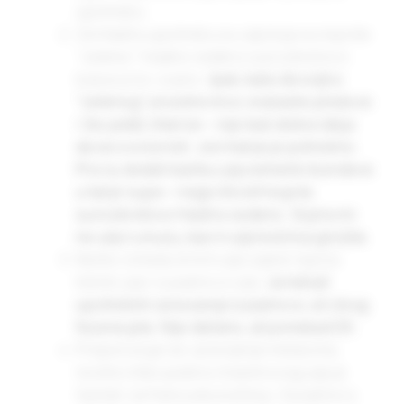
upotrebu.
Za hladnu upotrebu su ulja koja su najviše
“zelena”: hladno ceđeno suncokretovo,
kukuruzno, sojino.
Ipak, kako dovoljno
“zelenog” unosimo kroz orašaste plodove
i (ko jede) žitarice – nije baš dobra ideja
da se ovo koristi. Još manje je potrebno.
Pre ću dodati kašiku ulja semenki bundeve
u tanjir supe – nego što bih kupila
suncokretovo hladno ceđeno. Sojino mi
ne ulazi u kuću, kao ni ulje koščica grožđa.
Nešto između bi bili ulje uljane repice,
kikiriki ulje i susamovo ulje.
Ja nekad
upotrebim za kuvanje susamovo, ali zbog
fazona jela. Nije idelano, ali ponekad OK.
Preporučuje se i pravljenje mešavina,
recimo miks putera i maslinovog ulja je
tipičan za francusku kuhinju. Susamovo,