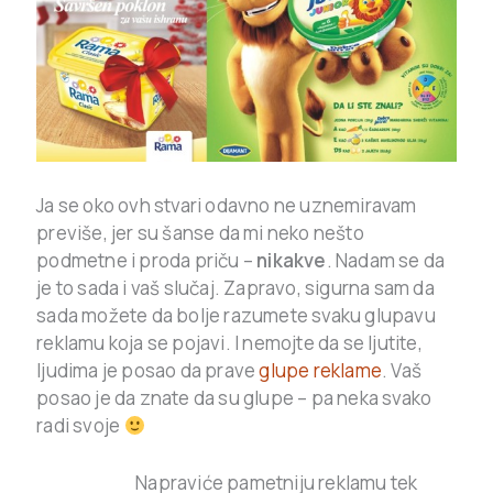
Ja se oko ovh stvari odavno ne uznemiravam
previše, jer su šanse da mi neko nešto
podmetne i proda priču –
nikakve
. Nadam se da
je to sada i vaš slučaj. Zapravo, sigurna sam da
sada možete da bolje razumete svaku glupavu
reklamu koja se pojavi. I nemojte da se ljutite,
ljudima je posao da prave
glupe reklame
. Vaš
posao je da znate da su glupe – pa neka svako
radi svoje
Napraviće pametniju reklamu tek