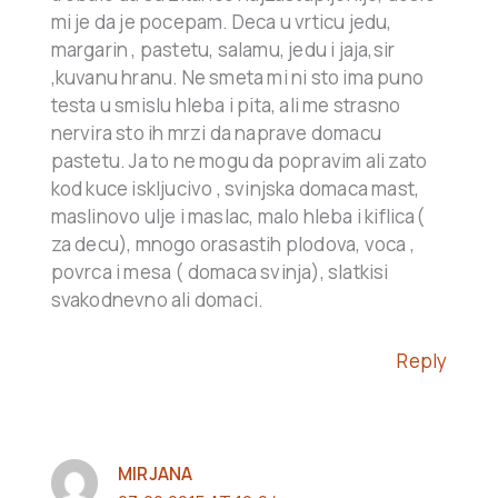
mi je da je pocepam. Deca u vrticu jedu,
margarin , pastetu, salamu, jedu i jaja,sir
,kuvanu hranu. Ne smeta mi ni sto ima puno
testa u smislu hleba i pita, ali me strasno
nervira sto ih mrzi da naprave domacu
pastetu. Ja to ne mogu da popravim ali zato
kod kuce iskljucivo , svinjska domaca mast,
maslinovo ulje i maslac, malo hleba i kiflica(
za decu), mnogo orasastih plodova, voca ,
povrca i mesa ( domaca svinja), slatkisi
svakodnevno ali domaci.
Reply
MIRJANA