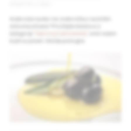
katastrofu u najavi.
Imate loše navike i ne znate ništa o različitim
stilovima ishrane? Pročitajte tekstove iz
kategorije
“Sam svoj nutricionista”
, onim redom
kojim su pisani. Možda pomogne.