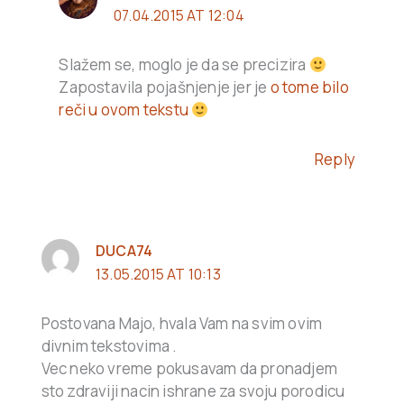
07.04.2015 AT 12:04
Slažem se, moglo je da se precizira
Zapostavila pojašnjenje jer je
o tome bilo
reči u ovom tekstu
Reply
DUCA74
13.05.2015 AT 10:13
Postovana Majo, hvala Vam na svim ovim
divnim tekstovima .
Vec neko vreme pokusavam da pronadjem
sto zdraviji nacin ishrane za svoju porodicu