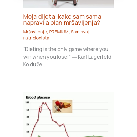
Moja dijeta: kako sam sama
napravila plan mršavljenja?
Mršavljenje
,
PREMIUM
,
Sam svoj
nutricionista
“Dieting is the only game where you
win when you lose!” ― Karl Lagerfeld
Ko duže…