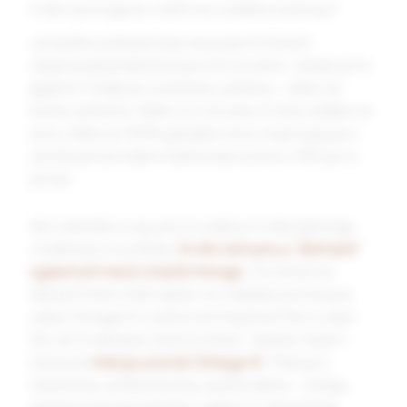
A da li je moguće vratiti se u bakinu kuhinju?
Još jedno pitanje koje se pojavilo tokom
objavljivanja tekstova je ono čuveno: a kako je to
gajeno? Kada je ova tema u pitanju – kako se
kome zalomilo. Neko živi na selu ili ima rođake na
selu. Neko je 100% gradsko biće, koje kupuje u
obližnjom prodavnicama kad uveče u 18h juri s
posla.
Ako nemate svoju proizvodnju ili nekoga koga
znate kao svoj džep,
to što se kunu u “domaće”
uglavnom neće značiti mnogo
. Životinje se
danas hrane žitaricama i to svakako povećava
udeo Omega-6 u njihovom masnom tkivu (kao
što se to dešava i kod čoveka). Sastav masti i
mesa se
menja u korist Omega-6
. Pitanja o
toksinima, antibioticima, pesticidima – ostaju