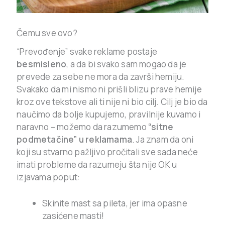
Čemu sve ovo?
“Prevođenje” svake reklame postaje
besmisleno
, a da bi svako sam mogao da je
prevede za sebe ne mora da završi hemiju.
Svakako da mi nismo ni prišli blizu prave hemije
kroz ove tekstove ali ti nije ni bio cilj. Cilj je bio da
naučimo da bolje kupujemo, pravilnije kuvamo i
naravno – možemo da razumemo
“sitne
podmetačine” u reklamama
. Ja znam da oni
koji su stvarno pažljivo pročitali sve sada neće
imati probleme da razumeju šta nije OK u
izjavama poput:
Skinite mast sa pileta, jer ima opasne
zasićene masti!