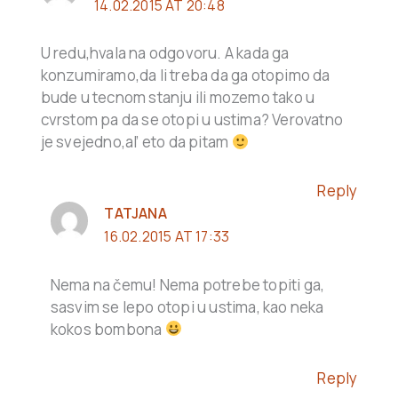
14.02.2015 AT 20:48
U redu,hvala na odgovoru. A kada ga
konzumiramo,da li treba da ga otopimo da
bude u tecnom stanju ili mozemo tako u
cvrstom pa da se otopi u ustima? Verovatno
je svejedno,al’ eto da pitam
Reply
TATJANA
16.02.2015 AT 17:33
Nema na čemu! Nema potrebe topiti ga,
sasvim se lepo otopi u ustima, kao neka
kokos bombona
Reply