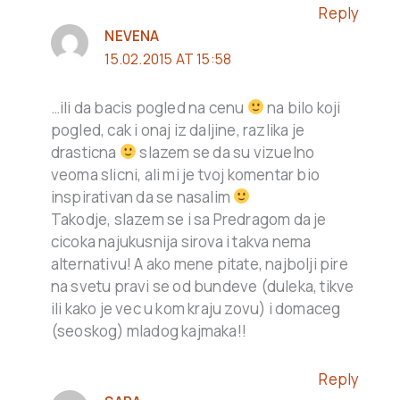
Reply
NEVENA
15.02.2015 AT 15:58
…ili da bacis pogled na cenu
na bilo koji
pogled, cak i onaj iz daljine, razlika je
drasticna
slazem se da su vizuelno
veoma slicni, ali mi je tvoj komentar bio
inspirativan da se nasalim
Takodje, slazem se i sa Predragom da je
cicoka najukusnija sirova i takva nema
alternativu! A ako mene pitate, najbolji pire
na svetu pravi se od bundeve (duleka, tikve
ili kako je vec u kom kraju zovu) i domaceg
(seoskog) mladog kajmaka!!
Reply