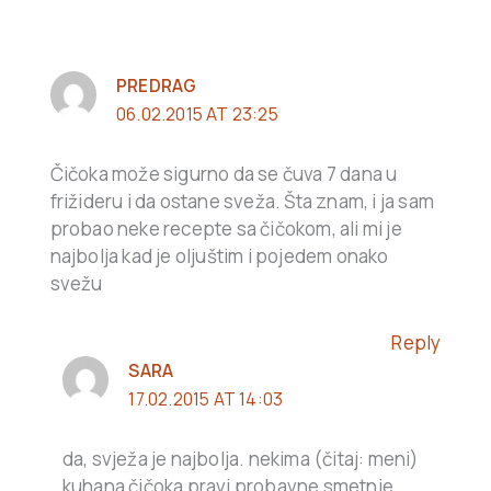
PREDRAG
06.02.2015 AT 23:25
Čičoka može sigurno da se čuva 7 dana u
frižideru i da ostane sveža. Šta znam, i ja sam
probao neke recepte sa čičokom, ali mi je
najbolja kad je oljuštim i pojedem onako
svežu
Reply
SARA
17.02.2015 AT 14:03
da, svježa je najbolja. nekima (čitaj: meni)
kuhana čičoka pravi probavne smetnje,