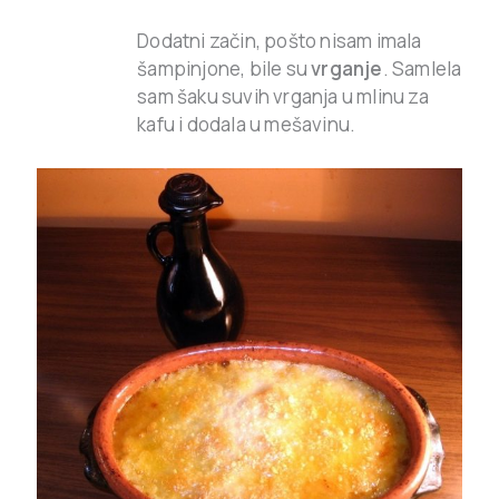
Dodatni začin, pošto nisam imala
šampinjone, bile su
vrganje
. Samlela
sam šaku suvih vrganja u mlinu za
kafu i dodala u mešavinu.