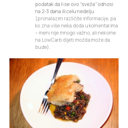
podatak da li se ovo “sveža” odnosi
na 2-3 dana ili celu nedelju
(pronalazim različite informacije, pa
ko zna više neka doda u komentarima
– meni nije mnogo važno, ali nekome
na LowCarb dijeti možda može da
bude)
.