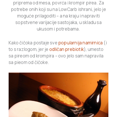
priprema od mesa, povrća i krompir pirea. Za
potrebe onih koji su na LowCarb ishrani, jelo je
moguće prilagoditi – a na kraju i napraviti
sopstvene varijacije sastojaka, u skladu sa
ukusom i potrebama.
Kako čičoka postaje sve
popularnija namirnica
(i
to s razlogom, jer je
odličan prebiotik
), umesto
sa pireom od krompira – ovo jelo sam napravila
sa pieom od čičoke.