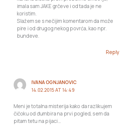
imala sam JAKE grčeve i od tada je ne
koristim.
Slažem se s nečijim komentarom da može
pire i od drugog nekog povrća, kao npr.
bundeve.
Reply
IVANA OGNJANOVIC
14.02.2015 AT 14:49
Meni je totalna misterija kako da razlikujem
čičoku od đumbira na prvi pogled, sem da
pitam tetu na pijaci…