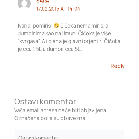
SARA
17.02.2015 AT 14:04
Ivana, pomiriši
čičoka nema miris, a
đumbir ima kao na limun. Čičoka je više
“kvrgava”. A i cjena je glavni orjentir. Čičoka
je cca 1,5E a đumbir cca 5E.
Reply
Ostavi komentar
Vaša email adresa neće biti objavljena.
Označena polja su obavezna.
Type