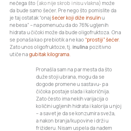
nečega što
(ako nije skrob i nisu vlakna)
može
da bude samo šećer. Pre nego što pomislite da
je taj ostatak “onaj
šećer koji diže insulin
u
nebesa” – napomenuću da do 76% ugljenih
hidrata u čičoki može da bude oligofruktoza. Ona
se ponaša kao prebiotik a ne kao
“prostiji” šećer
.
Zato unos oligofruktoze, tj.
inulina
pozitivno
utiče na
gubitak kilograma.
Pronašla sam na par mesta da što
duže stoji ubrana, mogu da se
dogode promene u sastavu- pa
čičoka postaje slađa i kaloričnija.
Zato često ima nekih varijacija o
količini ugljenih hidrata i kalorija u njoj
– a savet je da se konzumira sveža,
a nakon branja/kupovine i drži u
frižideru. Nisam uspela da nađem