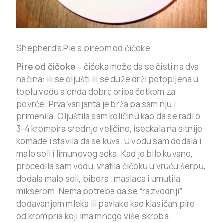
Shepherd’s Pie s pireom od čičoke
Pire od čičoke
– čičoka može da se čisti na dva
načina: ili se oljušti ili se duže drži potopljena u
toplu vodu a onda dobro oriba četkom za
povrće. Prva varijanta je brža pa sam nju i
primenila. Oljuštila sam količinu kao da se radi o
3-4 krompira srednje veličine, iseckala na sitnije
komade i stavila da se kuva. U vodu sam dodala i
malo soli i limunovog soka. Kad je bilo kuvano,
procedila sam vodu, vratila čičoku u vruću šerpu,
dodala malo soli, bibera i maslaca i umutila
mikserom. Nema potrebe da se “razvodnji”
dodavanjem mleka ili pavlake kao klasičan pire
od krompria koji ima mnogo više skroba.