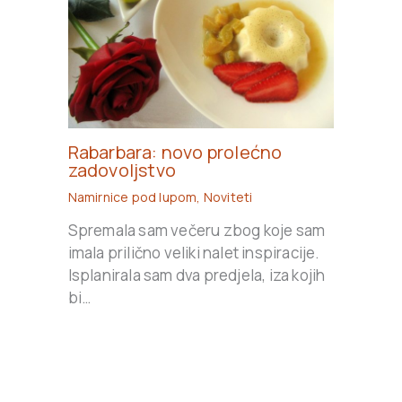
Rabarbara: novo prolećno
zadovoljstvo
Namirnice pod lupom
,
Noviteti
Spremala sam večeru zbog koje sam
imala prilično veliki nalet inspiracije.
Isplanirala sam dva predjela, iza kojih
bi…