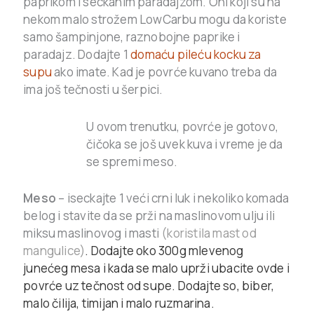
paprikom i seckanim paradajzom. Oni koji su na
nekom malo strožem LowCarbu mogu da koriste
samo šampinjone, raznobojne paprike i
paradajz. Dodajte 1
domaću pileću kocku za
supu
ako imate. Kad je povrće kuvano treba da
ima još tečnosti u šerpici.
U ovom trenutku, povrće je gotovo,
čičoka se još uvek kuva i vreme je da
se spremi meso.
Meso
– iseckajte 1 veći crni luk i nekoliko komada
belog i stavite da se prži na maslinovom ulju ili
miksu maslinovog i masti
(koristila mast od
mangulice)
. Dodajte oko 300g mlevenog
junećeg mesa i kada se malo uprži ubacite ovde i
povrće uz tečnost od supe. Dodajte so, biber,
malo čilija, timijan i malo ruzmarina.