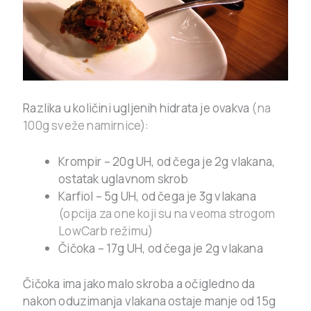
Razlika u količini ugljenih hidrata je ovakva
(na
100g sveže namirnice)
:
Krompir – 20g UH, od čega je 2g vlakana,
ostatak uglavnom skrob
Karfiol – 5g UH, od čega je 3g vlakana
(opcija za one koji su na veoma strogom
LowCarb režimu)
Čičoka – 17g UH, od čega je 2g vlakana
Čičoka ima jako malo skroba a očigledno da
nakon oduzimanja vlakana ostaje manje od 15g