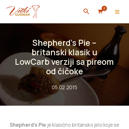
Skip
Search
to
content
Shepherd’s Pie –
britanski klasik u
LowCarb verziji sa pireom
od čičoke
05.02.2015
Shepherd’s Pie
je klasično britansko jelo koje se