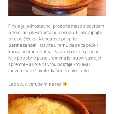
Finale je jednostavno: prospite meso s povrćem
u zemljanu ili vatrostalnu posudu. Preko sipajte
pire od čičoke. A onda sve pospite
parmezanom
i stavite u rernu da se zapeče i
korica postane zlatna. Pazite da sir ne pregori.
Nije potrebno puno vremena jer su svi sastojci
spremni – a kora na vrhu postaje krckava i
možete da je “lomite” kašikom dok sipate.
Lep zvuk, verujte mi na reč