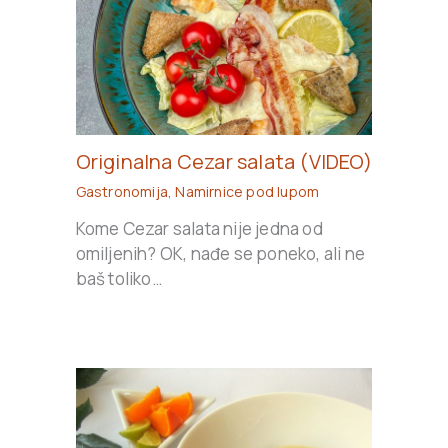
Originalna Cezar salata (VIDEO)
Gastronomija
,
Namirnice pod lupom
Kome Cezar salata nije jedna od
omiljenih? OK, nađe se poneko, ali ne
baš toliko…