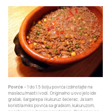
Povrće
– 1 do 1.5 šolju povrća izdinstajte na
maslacu/masti i vodi. Originalno u ovo jelo ide
grašak, šargarepa i kukuruz šećerac. Ja sam
koristila miks povrća sa graškom, kukuruzom,