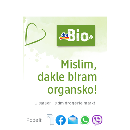
U saradnji s
dm drogerie markt
Podeli: