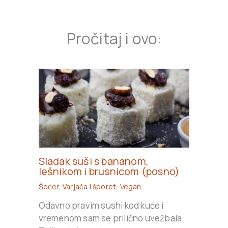
Pročitaj i ovo:
Sladak suši s bananom,
lešnikom i brusnicom (posno)
Šećer
,
Varjača i šporet
,
Vegan
Odavno pravim sushi kod kuće i
vremenom sam se prilično uvežbala.