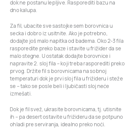
dok ne postanu lepljive. Rasporediti bazu na
dno kalupa.
Za fil, ubacite sve sastojke sem borovnica u
secka i dobro iz usitnite. Ako je potrebno,
dodajte još malo napitka od badema. Oko 2-3 fila
rasporedite preko baze i stavite u frižider da se
malo stegne. U ostatak dodajte borovnice i
napravite 2. sloj fila – koji treba rasporediti preko
prvog. Držite fil s borovnicama na sobnoj
temperaturi dok je prvi sloj fila u frižideru i steže
se – tako se posle beli i ljubičasti sloj neće
izmešati.
Dok je fil svež, ukrasite borovnicama, tj. utisnite
ih – pa desert ostavite u frižideru da se potpuno
ohladi pre serviranja, idealno preko noći.