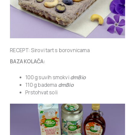
RECEPT: Sirovi tart s borovnicama
BAZA KOLAČA:
100 g suvih smokvi
dmBio
110 g badema
dmBio
Prstohvat soli