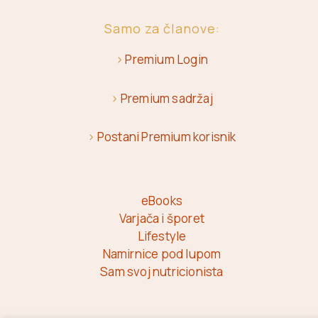
Samo za članove:
>
Premium Login
>
Premium sadržaj
>
Postani Premium korisnik
eBooks
Varjača i šporet
Lifestyle
Namirnice pod lupom
Sam svoj nutricionista