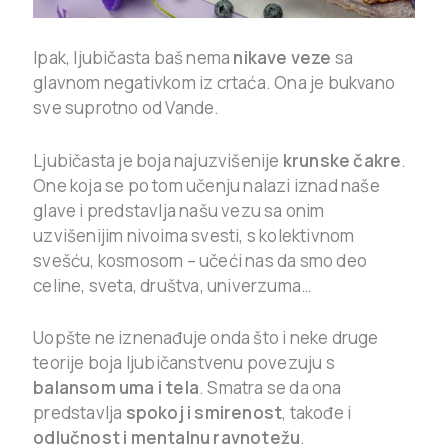
Ipak, ljubičasta baš nema
nikave veze
sa
glavnom negativkom iz crtaća. Ona je bukvano
sve suprotno od Vande.
Ljubičasta je boja najuzvišenije
krunske čakre
.
One koja se po tom učenju nalazi iznad naše
glave i predstavlja našu vezu sa onim
uzvišenijim nivoima svesti, s kolektivnom
svešću, kosmosom – učeći nas da smo deo
celine, sveta, društva, univerzuma…
Uopšte ne iznenađuje onda što i neke druge
teorije boja ljubičanstvenu povezuju s
balansom uma i tela
. Smatra se da ona
predstavlja
spokoj i smirenost
, takođe i
odlučnost i mentalnu ravnotežu
.