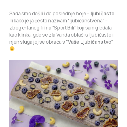
Sada smo došli i do poslednje boje –
ljubičaste
.
Ili kako je ja često nazivam “ljubičanstvena” –
zbog crtanog filma “Sport Bili” koji sam gledala
kao klinka, gde se zla Vanda oblači u ljubičasto i
njen sluga joj se obraća s
“Vaše Ljubičanstvo”