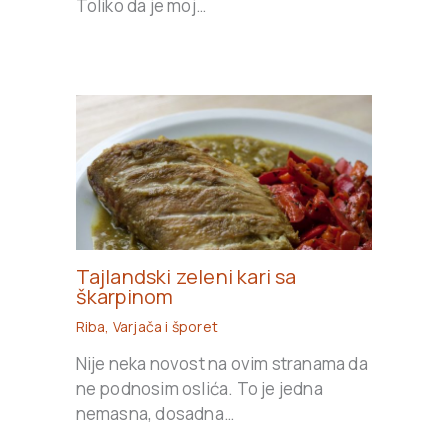
Toliko da je moj…
Tajlandski zeleni kari sa
škarpinom
Riba
,
Varjača i šporet
Nije neka novost na ovim stranama da
ne podnosim oslića. To je jedna
nemasna, dosadna…