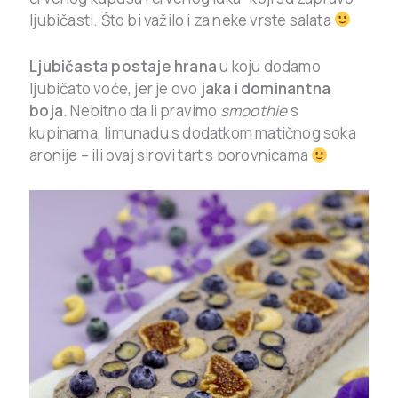
ljubičasti. Što bi važilo i za neke vrste salata
Ljubičasta postaje hrana
u koju dodamo
ljubičato voće, jer je ovo
jaka i dominantna
boja
. Nebitno da li pravimo
smoothie
s
kupinama, limunadu s dodatkom matičnog soka
aronije – ili ovaj sirovi tart s borovnicama