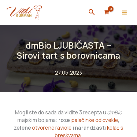
Skip
Search
to
content
dmBio LJUBIČASTA –
Sirovi tart s borovnicama
27.05.2023
Mogli ste do sada da vidite 3 recepta u
dmBio
majskim bojama:
roze
palačinke od cvekle
,
zelene
otvorene raviole
i
narandžasti
kolač s
breskvama
.