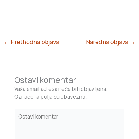
← Prethodna objava
Naredna objava →
Ostavi komentar
Vaša email adresa neće biti objavljena.
Označena polja su obavezna.
Type
here..