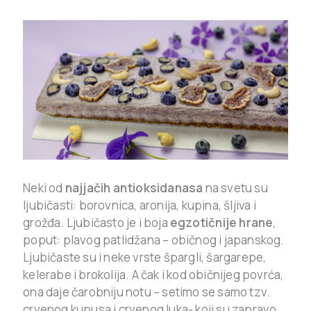
Neki od
najjačih antioksidanasa
na svetu su
ljubičasti: borovnica, aronija, kupina, šljiva i
grožđa. Ljubičasto je i boja
egzotičnije hrane
,
poput: plavog patlidžana – običnog i japanskog.
Ljubičaste su i neke vrste špargli, šargarepe,
kelerabe i brokolija. A čak i kod običnijeg povrća,
ona daje čarobniju notu – setimo se samo tzv.
crvenog kupusa i crvenog luka- koji su zapravo