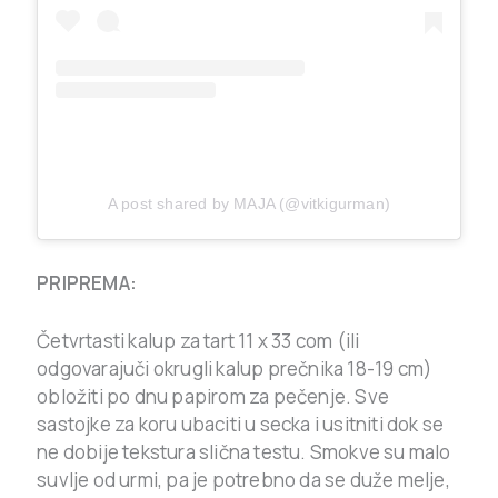
A post shared by MAJA (@vitkigurman)
PRIPREMA:
Četvrtasti kalup za tart 11 x 33 com (ili
odgovarajuči okrugli kalup prečnika 18-19 cm)
obložiti po dnu papirom za pečenje. Sve
sastojke za koru ubaciti u secka i usitniti dok se
ne dobije tekstura slična testu. Smokve su malo
suvlje od urmi, pa je potrebno da se duže melje,