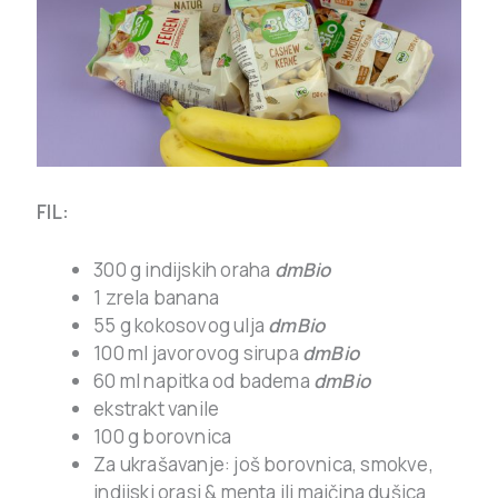
FIL:
300 g indijskih oraha
dmBio
1 zrela banana
55 g kokosovog ulja
dmBio
100 ml javorovog sirupa
dmBio
60 ml napitka od badema
dmBio
ekstrakt vanile
100 g borovnica
Za ukrašavanje: još borovnica, smokve,
indijski orasi & menta ili majčina dušica