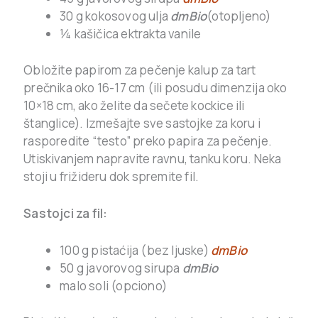
30 g kokosovog ulja
dmBio
(otopljeno)
¼ kašičica ektrakta vanile
Obložite papirom za pečenje kalup za tart
prečnika oko 16-17 cm (ili posudu dimenzija oko
10×18 cm, ako želite da sečete kockice ili
štanglice). Izmešajte sve sastojke za koru i
rasporedite “testo” preko papira za pečenje.
Utiskivanjem napravite ravnu, tanku koru. Neka
stoji u frižideru dok spremite fil.
Sastojci za fil:
100 g pistaćija (bez ljuske)
dmBio
50 g javorovog sirupa
dmBio
malo soli (opciono)