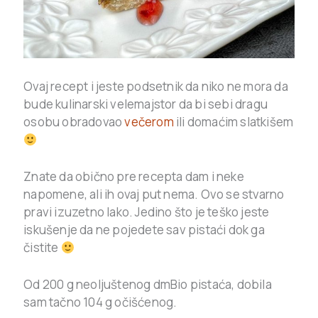
Ovaj recept i jeste podsetnik da niko ne mora da
bude kulinarski velemajstor da bi sebi dragu
osobu obradovao
večerom
ili domaćim slatkišem
Znate da obično pre recepta dam i neke
napomene, ali ih ovaj put nema. Ovo se stvarno
pravi izuzetno lako. Jedino što je teško jeste
iskušenje da ne pojedete sav pistaći dok ga
čistite
Od 200 g neoljuštenog dmBio pistaća, dobila
sam tačno 104 g očišćenog.