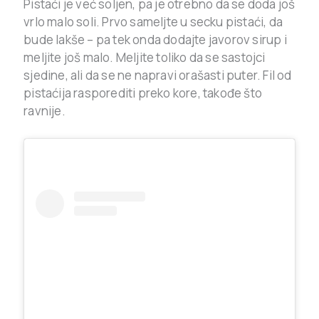
Pistaći je već soljen, pa je otrebno da se doda još
vrlo malo soli. Prvo sameljte u secku pistaći, da
bude lakše – pa tek onda dodajte javorov sirup i
meljite još malo. Meljite toliko da se sastojci
sjedine, ali da se ne napravi orašasti puter. Fil od
pistaćija rasporediti preko kore, takođe što
ravnije.