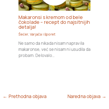
Makaronsi s kremom od bele
čokolade – recept do najsitnijih
detalja!
Šećer
,
Varjača i šporet
Ne samo da nikada nisam napravila
makaronse, već se nisam ni usudila da
probam. Delovalo…
← Prethodna objava
Naredna objava →