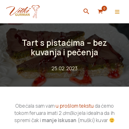
Skip
Search
to
content
Tart s pistaćima – bez
kuvanja i pečenja
25.02.2023
Obećala sam vam
u prošlom tekstu
da ćemo
tokom feruara imati 2
dmBio
jela idealna da ih
spremi čak i
manje iskusan
(muški) kuvar