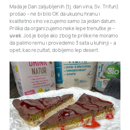
Mada je Dan zaljubljenih (tj. dan vina, Sv. Trifun)
prošao – ne bi bilo OK da ukusnu hranu i
kvalitetno vino vezujemo samo za jedan datum.
Prilika da organizujemo neke lepe trenutke je –
uvek
. Još je bolje ako zbog te prilike ne moramo
da palimo rernu i provedemo 3 sata u kuhinji – a
opet, kao rezultat, dobijemo lep desert.