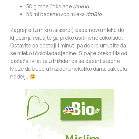
50 g crne čokolade
dmBio
55 ml bademovog mleka
dmBio
Zagrejte (u mikrotalasnoj) bademovo mleko do
ključanja i sipajte ga preko usitnjene čokolade.
Ostavite da odstoji 1 minut, pa dobro umutite da
se mleko i čokolada sjedine. Sipajte preko fila od
pistaća i vratite u frižider da se desert stegne.
Može da bude u frižideru nekoliko dana, čak celu
nedelju