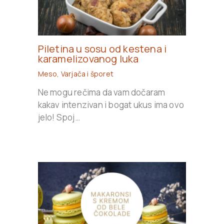
Piletina u sosu od kestena i
karamelizovanog luka
Meso
,
Varjača i šporet
Ne mogu rečima da vam dočaram
kakav intenzivan i bogat ukus ima ovo
jelo! Spoj…