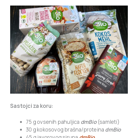
Sastojci za koru:
75 g ovsenih pahuljica
dmBio
(samleti)
30 g kokosovog brašna/proteina
dmBio
45 g javorovog sirupa
dmBio