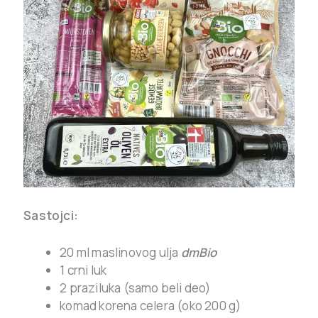
Sastojci:
20 ml maslinovog ulja
dmBio
1 crni luk
2 praziluka (samo beli deo)
komad korena celera (oko 200 g)