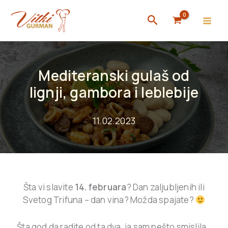
Skip
Search
to
content
Mediteranski gulaš od
lignji, gambora i leblebije
11.02.2023
Šta vi slavite
14. februara
? Dan zaljubljenih ili
Svetog Trifuna – dan vina? Možda spajate?
Šta god da radite od ta dva, ja sam nešto smislila