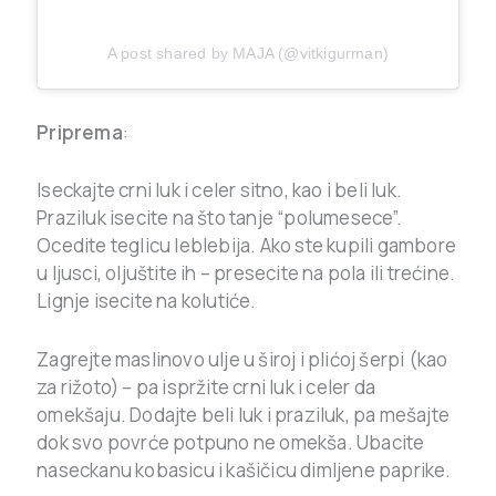
A post shared by MAJA (@vitkigurman)
Priprema
:
Iseckajte crni luk i celer sitno, kao i beli luk.
Praziluk isecite na što tanje “polumesece”.
Ocedite teglicu leblebija. Ako ste kupili gambore
u ljusci, oljuštite ih – presecite na pola ili trećine.
Lignje isecite na kolutiće.
Zagrejte maslinovo ulje u široj i plićoj šerpi (kao
za rižoto) – pa ispržite crni luk i celer da
omekšaju. Dodajte beli luk i praziluk, pa mešajte
dok svo povrće potpuno ne omekša. Ubacite
naseckanu kobasicu i kašičicu dimljene paprike.