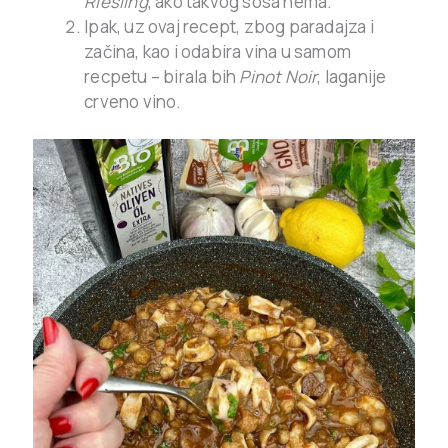
Riesling
, ako takvog sosa nema.
Ipak, uz ovaj recept, zbog paradajza i
začina, kao i odabira vina u samom
recpetu – birala bih
Pinot Noir
, laganije
crveno vino.