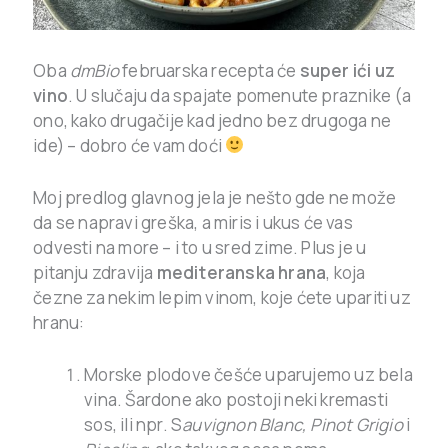
Oba
dmBio
februarska recepta će
super ići uz
vino
. U slučaju da spajate pomenute praznike (a
ono, kako drugačije kad jedno bez drugoga ne
ide) – dobro će vam doći
Moj predlog glavnog jela je nešto gde ne može
da se napravi greška, a miris i ukus će vas
odvesti na more – i to u sred zime. Plus je u
pitanju zdravija
mediteranska hrana
, koja
čezne za nekim lepim vinom, koje ćete upariti uz
hranu:
Morske plodove češće uparujemo uz bela
vina. Šardone ako postoji neki kremasti
sos, ili npr. S
auvignon Blanc, Pinot Grigio
i