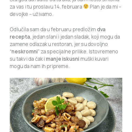
za vas i tu proslavu 14. februara
Plan je da mi –
devojke – uživamo.
Odlučila sam da u februaru predložim
dva
recepta
, jedan slani i jedan sladak, koji mogu da
zamene odlazak u restoran, jer su dovoljno
“
neskromni
” za specijalne prilike. Istovremeno
su takvi da čak i
manje iskusni
muški kuvari
mogu da nam ih pripreme.