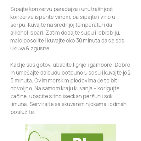
Sipajte konzervu paradajza i unutrašnjost
konzerve isperite vinom, pa sipajte i vino u
šerpu. Kuvajte na srednjoj temperaturi da
alkohol ispari. Zatim dodajte supu i leblebiju,
malo posolite i kuvajte oko 30 minuta da se sos
ukuva & zgusne.
Kad je sos gotov, ubacite lignje i gambore. Dobro
ih umešajte da budu potpuno u sosu i kuvajte još
5 minuta. Ovim morskim plodovima će to biti
dovoljno. Na samom kraju kuvanja – korigujte
začine, ubacite sitno iseckan peršun i sok
limuna. Servirajte sa skuvanim njokama i odmah
poslužite.