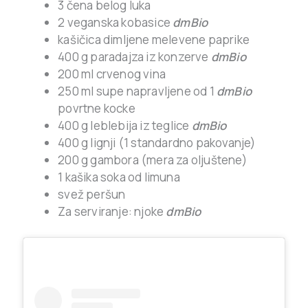
3 čena belog luka
2 veganska kobasice
dmBio
kašičica dimljene melevene paprike
400 g paradajza iz konzerve
dmBio
200 ml crvenog vina
250 ml supe napravljene od 1
dmBio
povrtne kocke
400 g leblebija iz teglice
dmBio
400 g lignji (1 standardno pakovanje)
200 g gambora (mera za oljuštene)
1 kašika soka od limuna
svež peršun
Za serviranje: njoke
dmBio