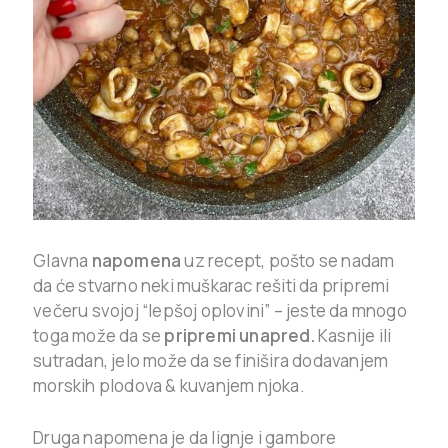
Glavna
napomena
uz recept, pošto se nadam
da će stvarno neki muškarac rešiti da pripremi
večeru svojoj “lepšoj oplovini” – jeste da mnogo
toga može da se
pripremi unapred.
Kasnije ili
sutradan, jelo može da se finišira dodavanjem
morskih plodova & kuvanjem njoka.
Druga napomena je da lignje i gambore