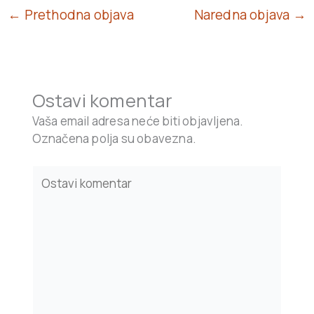
← Prethodna objava
Naredna objava →
Ostavi komentar
Vaša email adresa neće biti objavljena.
Označena polja su obavezna.
Type
here..