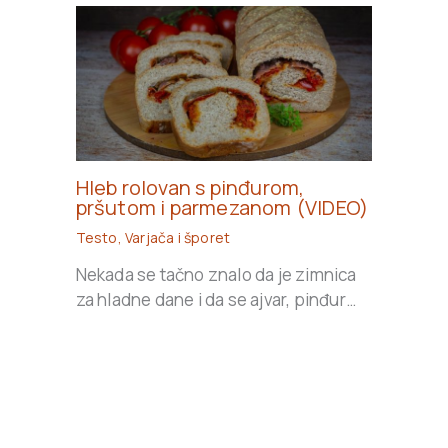
Hleb rolovan s pinđurom,
pršutom i parmezanom (VIDEO)
Testo
,
Varjača i šporet
Nekada se tačno znalo da je zimnica
za hladne dane i da se ajvar, pinđur…