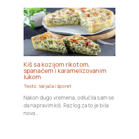
Kiš sa kozijom rikotom,
spanaćem i karamelizovanim
lukom
Testo
,
Varjača i šporet
Nakon dugo vremena, odlučila sam se
da napravim kiš. Razlog za to je bila
nova…