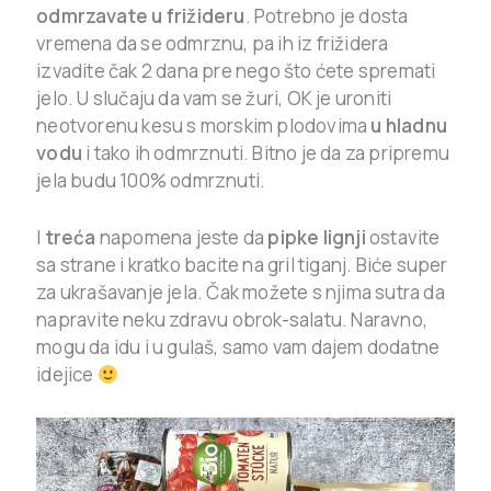
odmrzavate u frižideru
. Potrebno je dosta
vremena da se odmrznu, pa ih iz frižidera
izvadite čak 2 dana pre nego što ćete spremati
jelo. U slučaju da vam se žuri, OK je uroniti
neotvorenu kesu s morskim plodovima
u hladnu
vodu
i tako ih odmrznuti. Bitno je da za pripremu
jela budu 100% odmrznuti.
I
treća
napomena jeste da
pipke lignji
ostavite
sa strane i kratko bacite na gril tiganj. Biće super
za ukrašavanje jela. Čak možete s njima sutra da
napravite neku zdravu obrok-salatu. Naravno,
mogu da idu i u gulaš, samo vam dajem dodatne
idejice