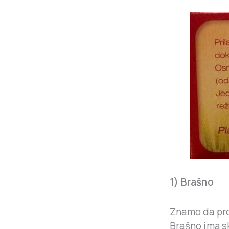
1) Brašno
Znamo da pro
Brašno ima sk