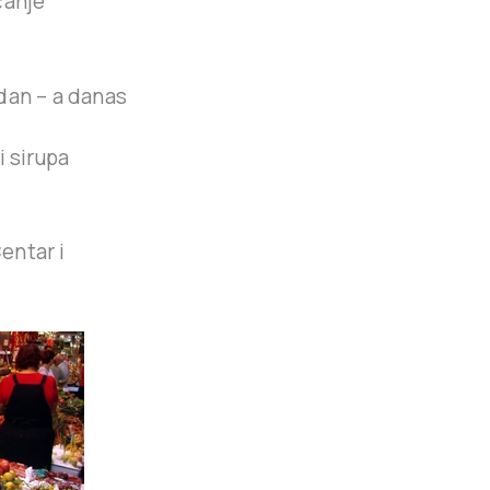
ćanje
dan – a danas
i sirupa
entar i