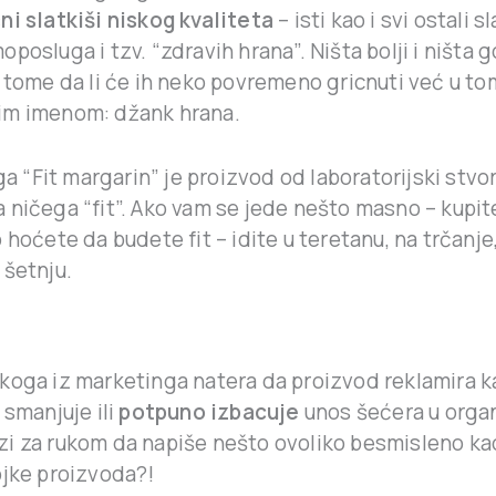
ni slatkiši niskog kvaliteta
– isti kao i svi ostali s
posluga i tzv. “zdravih hrana”. Ništa bolji i ništa g
 tome da li će ih neko povremeno gricnuti već u to
im imenom: džank hrana.
oga “Fit margarin” je proizvod od laboratorijski stvo
 ničega “fit”. Ako vam se jede nešto masno – kupit
 hoćete da budete fit – idite u teretanu, na trčanje, 
 šetnju.
koga iz marketinga natera da proizvod reklamira k
 smanjuje ili
potpuno izbacuje
unos šećera u orga
i za rukom da napiše nešto ovoliko besmisleno k
ojke proizvoda?!