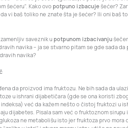
zom šećeru”. Kako ovo
potpuno izbacuje
šećer? Za
 da vi baš toliko ne znate šta je šećer? Ili oni baš to
ezamenljiv saveznik u
potpunom izbacivanju
šečer
dravih navika – ja se stvarno pitam se gde sada da
zdravih navika?
č
đena da proizvod ima fruktozu. Ne bih sada da ulazi
toze u ishrani dijabetičara (gde se ona koristi zbo
indeksa) već da kažem nešto o čistoj fruktozi u is
aju dijabetes. Pisala sam već o fruktoznom sirupu 
 glukoza ne metabolišu isto jer fruktoza prvo mora 