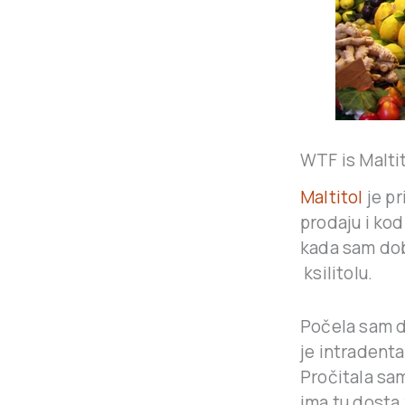
WTF is Malti
Maltitol
je pr
prodaju i ko
kada sam dob
ksilitolu.
Počela sam da
je intradent
Pročitala sam
ima tu dosta