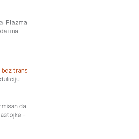
na:
Plazma
oda ima
 bez trans
dukciju
ormisan da
 sastojke –