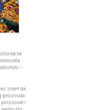
osta da se
teresovala
alkoholu –
 već znam da
g proizvoda.
 porozvodi i
e nešto što