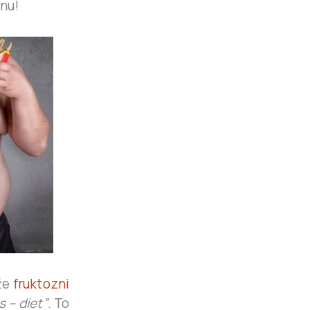
onu!
že
fruktozni
s – diet”
. To