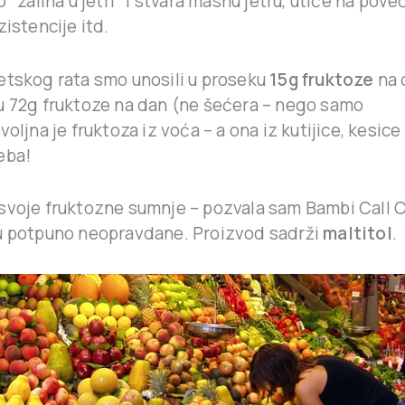
o “zaliha u jetri” i stvara masnu jetru, utiče na pove
zistencije itd.
etskog rata smo unosili u proseku
15g fruktoze
na 
u 72g fruktoze na dan (ne šećera – nego samo
oljna je fruktoza iz voća – a ona iz kutijice, kesice 
eba!
svoje fruktozne sumnje – pozvala sam Bambi Call C
u potpuno neopravdane. Proizvod sadrži
maltitol
.