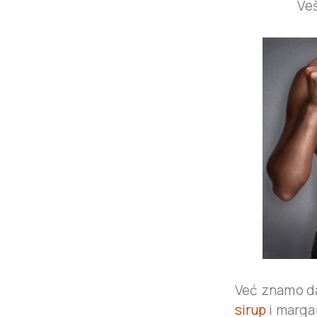
Ve
Već znamo da
sirup
i marga