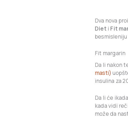
Dva nova pro
Diet
i
Fit ma
besmisleniju
Fit margarin
Da li nakon t
masti)
uopšte
insulina za 
Da li će ikad
kada vidi reči
može da nast