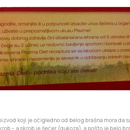
izvod koji je očigledno od belog brašna mora da sa
rob – a skrob je šećer (gukoza), a pošto je belo br