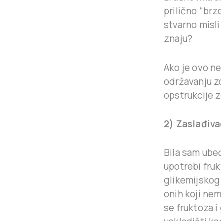
prilično “br
stvarno misli
znaju?
Ako je ovo n
održavanju z
opstrukcije 
2) Zaslađiva
Bila sam ube
upotrebi fruk
glikemijskog 
onih
koji nem
se fruktoza i