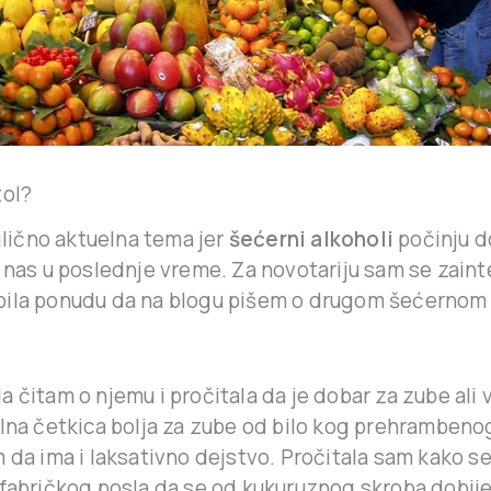
tol?
ilično aktuelna tema jer
šećerni alkoholi
počinju d
d nas u poslednje vreme. Za novotariju sam se zain
ila ponudu da na blogu pišem o drugom šećernom 
 čitam o njemu i pročitala da je dobar za zube ali
alna četkica bolja za zube od bilo kog prehrambeno
 da ima i laksativno dejstvo. Pročitala sam kako se
 fabričkog posla da se od kukuruznog skroba dobij