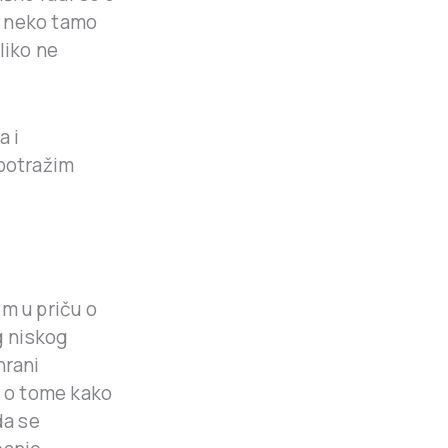
r neko tamo
liko ne
a i
 potražim
m u priču o
g niskog
hrani
i o tome kako
da se