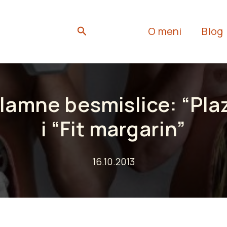
Search
O meni
Blog
lamne besmislice: “Pla
i “Fit margarin”
16.10.2013