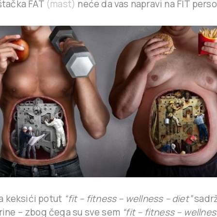
štačka FAT
(mast)
neće da vas napravi na FIT pers
 keksići potut
“fit – fitness – wellness – diet”
sadr
rine – zbog čega su sve sem
“fit – fitness – wellnes