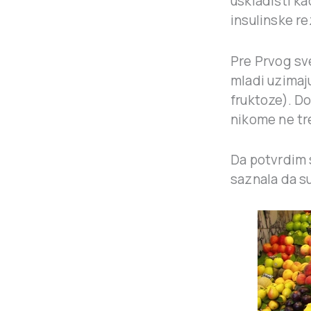
uskladišti ka
insulinske re
Pre Prvog sv
mladi uzimaj
fruktoze). Dov
nikome ne tr
Da potvrdim 
saznala da s