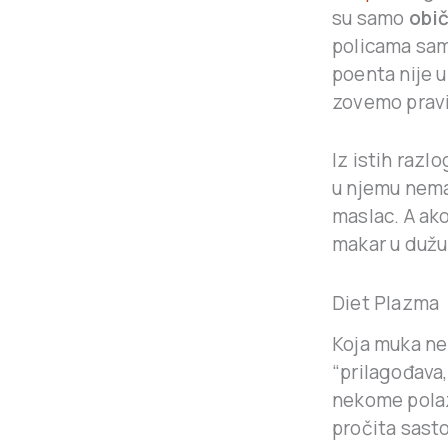
su samo
obič
policama samo
poenta nije u
zovemo prav
Iz istih razl
u njemu nema
maslac. A ako
makar u dužu
Diet Plazma
Koja muka ne
“prilagođava,
nekome polaz
pročita sast