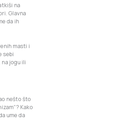
latkiši na
ori. Glavna
me da ih
renih masti i
e sebi
na jogu ili
ao nešto što
nizam”? Kako
ada ume da