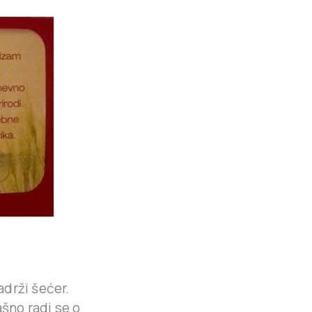
drži šećer.
ašno radi se o