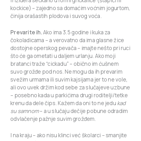
frižidera seckano u formi grickalice (štapići ili
kockice) – zajedno sa domaćim voćnim jogurtom,
činija orašastih plodova i suvog voća.
Prevarite ih.
Ako ima 3.5 godine i kuka za
čokoladicama – a verovatno da ima glasne žice
dostojne operskog pevača – imajte nešto pri ruci
što će ga ometati u daljem urlanju. Ako moji
bratanci traže “cickadu” – obično im ćušnem
suvo grožđe pod nos. Ne mogu da ih prevarim
svežim urmama ili suvim kajsijama jer to ne vole,
ali ovo uvek držim kod sebe za slučajeve uzbune
– posebno kada u parkićima drugi roditelji/tetke
krenu da dele čips. Kažem da oni to ne jedu
kad
su samnom
– a u slučaju dečije pobune odradim
odvlačenje pažnje suvim grožđem.
I na kraju – ako nisu klinci već školarci – smanjite