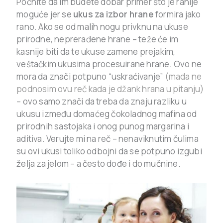
Počnite da im budete dobar primer što je ranije
moguće jer se
ukus za izbor hrane
formira jako
rano. Ako se od malih nogu privknu na ukuse
prirodne, neprerađene hrane – teže će im
kasnije biti da te ukuse zamene prejakim,
veštačkim ukusima procesuirane hrane. Ovo ne
mora da znači potpuno “uskraćivanje”
(mada ne
podnosim ovu reč kada je džank hrana u pitanju)
– ovo samo znači da treba da znaju razliku u
ukusu između domaćeg čokoladnog mafina od
prirodnih sastojaka i onog punog margarina i
aditiva. Verujte mi na reč – nenaviknutim čulima
su ovi ukusi toliko odbojni da se potpuno izgubi
želja za jelom – a često dođe i do mučnine.