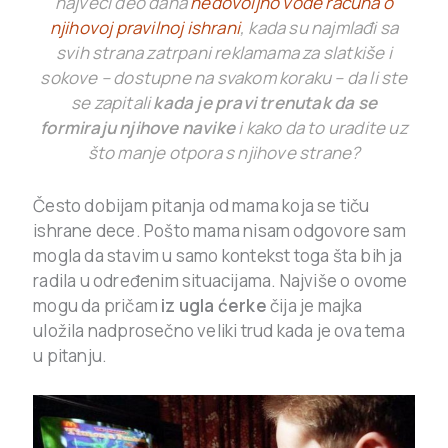
najveći deo dana
nedovoljno vode računa o
njihovoj pravilnoj ishrani
, kada su najmlađi sa
svih strana zatrpani reklamama za slatkiše i
sokove – dostupne na svakom koraku – da li ste
se zapitali
kada je pravi trenutak da se
formiraju njihove navike
i kako da to uradite uz
što manje otpora s njihove strane?
Često dobijam pitanja od mama koja se tiču
ishrane dece. Pošto mama nisam odgovore sam
mogla da stavim u samo kontekst toga šta bih ja
radila u određenim situacijama. Najviše o ovome
mogu da pričam
iz ugla ćerke
čija je majka
uložila nadprosečno veliki trud kada je ova tema
u pitanju.