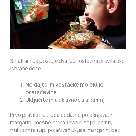
Smatram da postoje dva jednostavna pravila oko
ishrane dece:
Ne dajte im veštačke molekule i
prerađevine
Uključite ih u aktivnosti u kuhinji
Prvo pravilo ne treba dodatno pojašnjavati:
margarini, mesne prerađevine, sojin lecitin,
fruktozni sirup, pojačivač ukusa, margarini bez