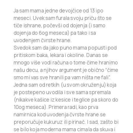
Ja sam mama jedne devojčice od 13 ipo
meseci. Uvek sam furala svoju priču što se
tiče ishrane, počevši od dojenja (i samo
dojenja do 6og meseca) pa tako i sa
uvođenjem čvrste hrane.
Svedok sam da jako puno mama popusti pod
pritiskom baka, lekara i okoline. Danas se
mnogo više vodi računa o tome čime hranimo
našu decu, a njihov argument je obično “čime
smo mi vas sve hranili pa vam ništa ne fali”.
Jedna sam od retkih (u svom okruženju) koja
je postepeno uvodila i sve sama spremala
(nikakve kašice iz kesice i teglice pa skoro do
10og meseca). Primera radi, kao prva
namirnica kod uvođenja čvrste hrane se
preporučuje kukuruz ili pirinač. I sad, zašto bi
se bilo koja moderna mama cimala da skuva i