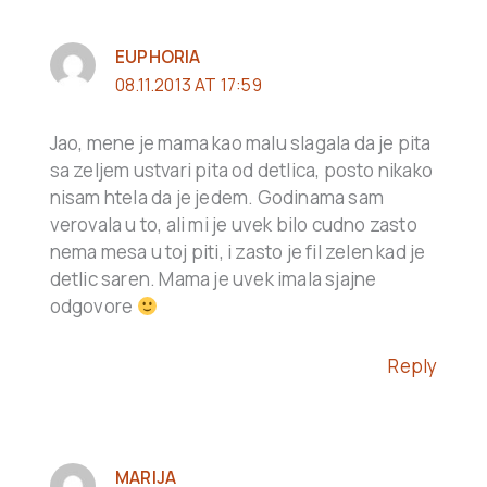
EUPHORIA
08.11.2013 AT 17:59
Jao, mene je mama kao malu slagala da je pita
sa zeljem ustvari pita od detlica, posto nikako
nisam htela da je jedem. Godinama sam
verovala u to, ali mi je uvek bilo cudno zasto
nema mesa u toj piti, i zasto je fil zelen kad je
detlic saren. Mama je uvek imala sjajne
odgovore
Reply
MARIJA