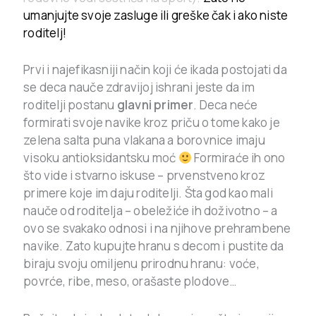
umanjujte svoje zasluge ili greške čak i ako niste
roditelj!
Prvi i najefikasniji način koji će ikada postojati da
se deca nauče zdravijoj ishrani jeste da im
roditelji postanu
glavni primer
. Deca neće
formirati svoje navike kroz priču o tome kako je
zelena salta puna vlakana a borovnice imaju
visoku antioksidantsku moć
Formiraće ih ono
što vide i stvarno iskuse – prvenstveno kroz
primere koje im daju roditelji. Šta god kao mali
nauče od roditelja – obeležiće ih doživotno – a
ovo se svakako odnosi i na njihove prehrambene
navike. Zato kupujte hranu s decom i pustite da
biraju svoju omiljenu prirodnu hranu: voće,
povrće, ribe, meso, orašaste plodove…