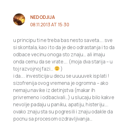
NEDODJIJA
08.11.2013 AT 15:30
u principu ti ne treba bas nesto saveta…. sve
si skontala, kao i to da je deo odrastanja i to da
odbace vecinu onoga sto znaju… ali imaju
onda cemu da se vrate…. (moja dva starija – u
toj razvojnoj fazi…
)
i da…. investicija u decu se uuuuvek isplati !
sizofrenija ovog vremena je ogromna – ako
nemaju navike iz detinjstva (makar ih
privremeno i odbacivali…) u slucaju bilo kakve
nevolje padaju u paniku, apatiju, histeriju….
ovako znaju sta su pogresili i znaju odakle da
pocnu sa procesom ozdravljivanja…