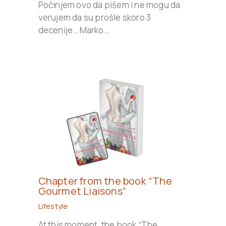
Počinjem ovo da pišem i ne mogu da
verujem da su prošle skoro 3
decenije… Marko…
Chapter from the book “The
Gourmet Liaisons”
Lifestyle
At this moment, the book “The