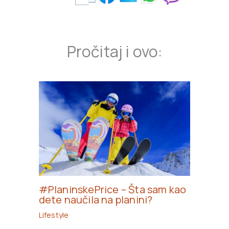
Pročitaj i ovo:
#PlaninskePrice – Šta sam kao
dete naučila na planini?
Lifestyle