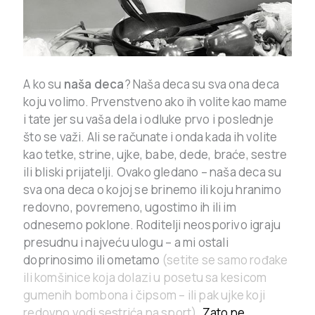
A ko su
naša deca
?
Naša deca su sva ona deca
koju volimo. Prvenstveno ako ih volite kao mame
i tate jer su vaša dela i odluke prvo i poslednje
što se važi. Ali se računate i onda kada ih volite
kao tetke, strine, ujke, babe, dede, braće, sestre
ili bliski prijatelji. Ovako gledano – naša deca su
sva ona deca o kojoj se brinemo ili koju hranimo
redovno, povremeno, ugostimo ih ili im
odnesemo poklone. Roditelji neosporivo igraju
presudnu i najveću ulogu – a mi ostali
doprinosimo ili ometamo
(setite se samo rođake
ili komšinice koja dolazi u posetu sa kesicom
gumenih bombona i čipsom – ili pak ujke koji
redovno vodi sestrića na sport).
Zato ne