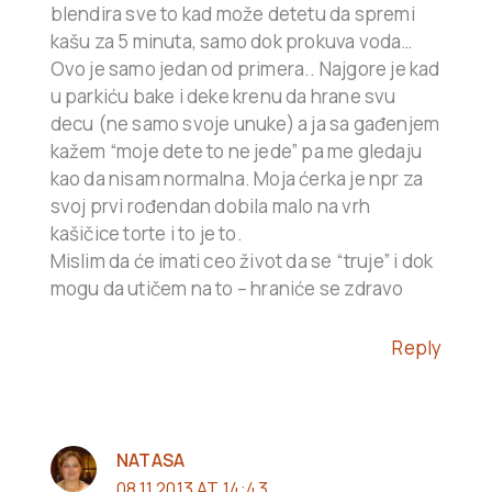
blendira sve to kad može detetu da spremi
kašu za 5 minuta, samo dok prokuva voda…
Ovo je samo jedan od primera.. Najgore je kad
u parkiću bake i deke krenu da hrane svu
decu (ne samo svoje unuke) a ja sa gađenjem
kažem “moje dete to ne jede” pa me gledaju
kao da nisam normalna. Moja ćerka je npr za
svoj prvi rođendan dobila malo na vrh
kašičice torte i to je to.
Mislim da će imati ceo život da se “truje” i dok
mogu da utičem na to – hraniće se zdravo
Reply
NATASA
08.11.2013 AT 14:43