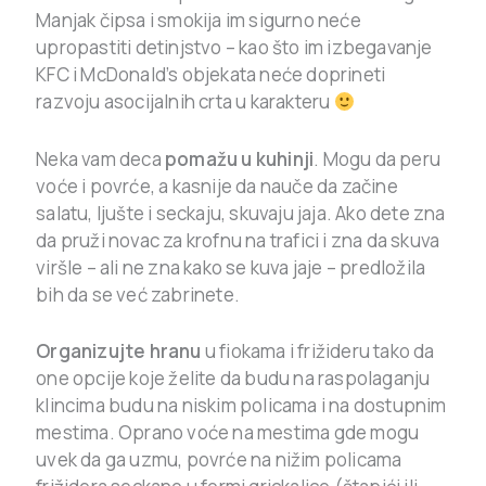
Manjak čipsa i smokija im sigurno neće
upropastiti detinjstvo – kao što im izbegavanje
KFC i McDonald’s objekata neće doprineti
razvoju asocijalnih crta u karakteru
Neka vam deca
pomažu u kuhinji
. Mogu da peru
voće i povrće, a kasnije da nauče da začine
salatu, ljušte i seckaju, skuvaju jaja. Ako dete zna
da pruži novac za krofnu na trafici i zna da skuva
viršle – ali ne zna kako se kuva jaje – predložila
bih da se već zabrinete.
Organizujte hranu
u fiokama i frižideru tako da
one opcije koje želite da budu na raspolaganju
klincima budu na niskim policama i na dostupnim
mestima. Oprano voće na mestima gde mogu
uvek da ga uzmu, povrće na nižim policama