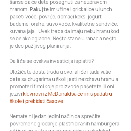
šanse da će dete posegnuti za nezdravom
hranom.
Pakujte im
užine i grickalice u lunch
paket: voće, povrće, domaći keks, jogurt,
bademe, orahe, suvo voće, kvalitetne sendviče,
kuvana jaja… Uvek treba da imaju neku hranu kod
sebe ako ogladne. Nešto stane u ranac a nešto
je deo pažljivog planiranja.
Da li će se ovakva investicija isplatiti?
Uložićete dosta truda u ovo, ali će i tada vaše
dete sa drugarima u školi jesti nezdravu hranu a
promoteri firmi koje proizvode pašetete ili oni
jezivi
klovnovi iz McDonaldsa će im upadati u
škole i prekidati časove
.
Nemate ni jedan jedini način da sprečite
povremeno glodanje plastificiranih hamburgera
niti ispijanje litre gaziranog pića uz sladoled