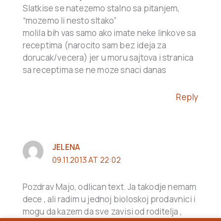
Slatkise se natezemo stalno sa pitanjem,
“mozemo li nesto sltako”
molila bih vas samo ako imate neke linkove sa
receptima (narocito sam bez ideja za
dorucak/vecera) jer u moru sajtova i stranica
sa receptima se ne moze snaci danas
Reply
JELENA
09.11.2013 AT 22:02
Pozdrav Majo, odlican text. Ja takodje nemam
dece , ali radim u jednoj bioloskoj prodavnici i
mogu da kazem da sve zavisi od roditelja ,