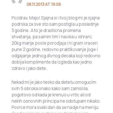
08.11.2013 AT 19:06
Pozdrav, Majo! Sjajna si i tvoj blog mi je sjajna
podrska za sve sto sam postigla u poslednje
3 godine. A to je drasticna promena
shvatanja, pa samim tim i navika u ishrani,
20kg manje posle porodjaja i ni gram vracen
pune 2 godine, redovno praktikovanje joge i
odgajanje jednog divnog decaka koji redovno
dobija komplimente da izgleda kao jedno
zdravo i jako dete.
Nekad mi je jako tesko da detetu omogucim
svih 5 obroka onako kako sam zamislila,
pogotovo od kada je krenuo u vrtic ali od
nekih osnovnih principa ne odstupam nikako.
Povrce mora svaki dan da se nadje na meniju