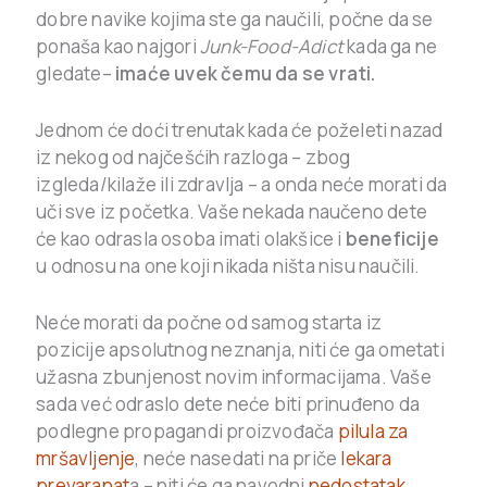
dobre navike kojima ste ga naučili, počne da se
ponaša kao najgori
Junk-Food-Adict
kada ga ne
gledate–
imaće uvek čemu da se vrati.
Jednom će doći trenutak kada će poželeti nazad
iz nekog od najčešćih razloga – zbog
izgleda/kilaže ili zdravlja – a onda neće morati da
uči sve iz početka. Vaše nekada naučeno dete
će kao odrasla osoba imati olakšice i
beneficije
u odnosu na one koji nikada ništa nisu naučili.
Neće morati da počne od samog starta iz
pozicije apsolutnog neznanja, niti će ga ometati
užasna zbunjenost novim informacijama. Vaše
sada već odraslo dete neće biti prinuđeno da
podlegne propagandi proizvođača
pilula za
mršavljenje
, neće nasedati na priče
lekara
prevaranat
a – niti će ga navodni
nedostatak