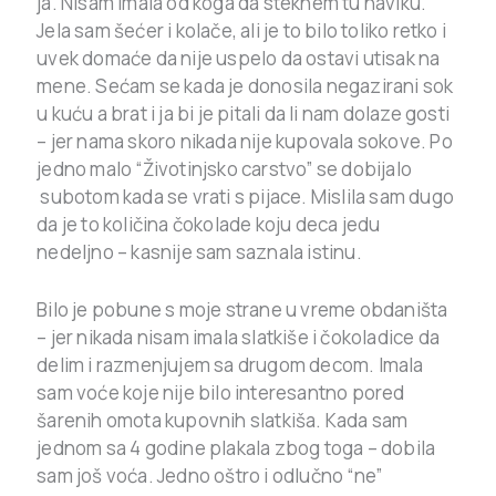
ja. Nisam imala od koga da steknem tu naviku.
Jela sam šećer i kolače, ali je to bilo toliko retko i
uvek domaće da nije uspelo da ostavi utisak na
mene. Sećam se kada je donosila negazirani sok
u kuću a brat i ja bi je pitali da li nam dolaze gosti
– jer nama skoro nikada nije kupovala sokove. Po
jedno malo “Životinjsko carstvo” se dobijalo
subotom kada se vrati s pijace. Mislila sam dugo
da je to količina čokolade koju deca jedu
nedeljno – kasnije sam saznala istinu.
Bilo je pobune s moje strane u vreme obdaništa
– jer nikada nisam imala slatkiše i čokoladice da
delim i razmenjujem sa drugom decom. Imala
sam voće koje nije bilo interesantno pored
šarenih omota kupovnih slatkiša. Kada sam
jednom sa 4 godine plakala zbog toga – dobila
sam još voća. Jedno oštro i odlučno “ne”