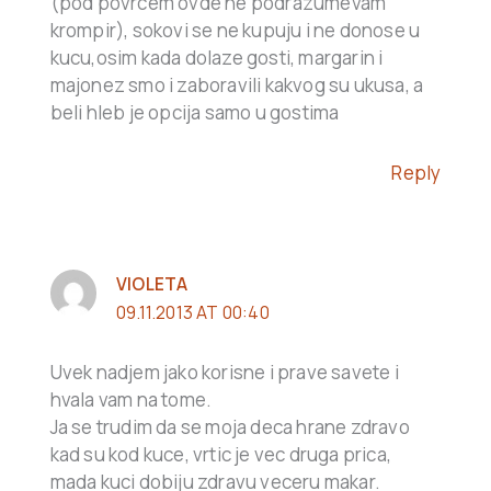
(pod povrcem ovde ne podrazumevam
krompir), sokovi se ne kupuju i ne donose u
kucu,osim kada dolaze gosti, margarin i
majonez smo i zaboravili kakvog su ukusa, a
beli hleb je opcija samo u gostima
Reply
VIOLETA
09.11.2013 AT 00:40
Uvek nadjem jako korisne i prave savete i
hvala vam na tome.
Ja se trudim da se moja deca hrane zdravo
kad su kod kuce, vrtic je vec druga prica,
mada kuci dobiju zdravu veceru makar.