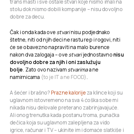
trans masti i sve ostale stvari koje nismo imali na
stolu dok nismo dobili kompanije – nisu dovoljno
dobre za decu.
Čak i onda kada ove
stvari
nisu podjednako
štetne, niti od njih deci ne rastu rep i rogovi, niti
će se obavezno napraviti na malo burence
nakon dva zalogaja – ove
stvari
jednostavno
nisu
dovoljno dobre za njih i oni zaslužuju
bolje
. Zato ovo nazivam
stvarima
a ne
namirnicama
(to je IT a ne FOOD)
.
A šećer i brašno?
Prazne kalorije
za klince koji su
uglavnom istovremeno na sva 4 ćoška sobe mi
nikada nisu delovale preterano zabrinjavajuće.
Ali onog trenutka kada postanu troma, punačka
dečica koja su uglavnom zalepljena za vido
igrice, računar i TV – ukinite im i domaće slatkiše i