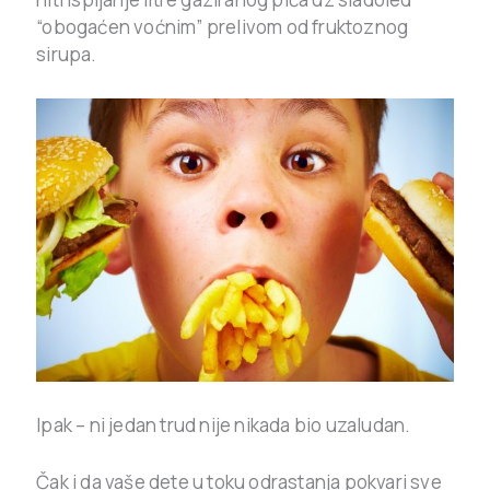
“obogaćen voćnim” prelivom od fruktoznog
sirupa.
Ipak – ni jedan trud nije nikada bio uzaludan.
Čak i da vaše dete u toku odrastanja pokvari sve