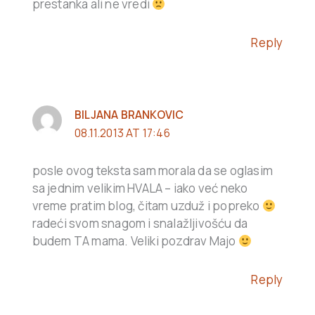
prestanka ali ne vredi
Reply
BILJANA BRANKOVIC
08.11.2013 AT 17:46
posle ovog teksta sam morala da se oglasim
sa jednim velikim HVALA – iako već neko
vreme pratim blog, čitam uzduž i popreko
radeći svom snagom i snalažljivošću da
budem TA mama. Veliki pozdrav Majo
Reply