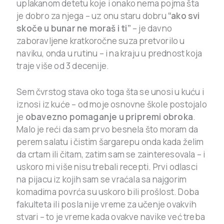
uplakanom detetu koje i onako nema pojma šta
je dobro za njega – uz onu staru dobru
“ako svi
skoče u bunar ne moraš i ti”
– je davno
zaboravljene kratkoročne suza pretvorilo u
naviku, onda u rutinu – i na kraju u prednost koja
traje više od 3 decenije.
Sem čvrstog stava oko toga šta se unosi u kuću i
iznosi iz kuće – od moje osnovne škole postojalo
je
obavezno pomaganje u pripremi obroka
.
Malo je reći da sam prvo besnela što moram da
perem salatu i čistim šargarepu onda kada želim
da crtam ili čitam, zatim sam se zainteresovala – i
uskoro mi više nisu trebali recepti. Prvi odlasci
na pijacu iz kojih sam se vraćala sa najgorim
komadima povrća su uskoro bili prošlost. Doba
fakulteta ili posla nije vreme za učenje ovakvih
stvari – to je vreme kada ovakve navike već treba