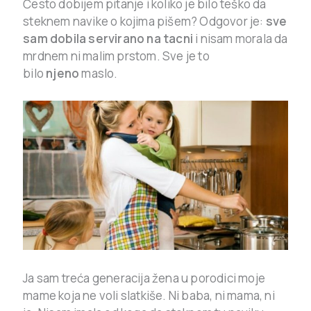
Često dobijem pitanje i koliko je bilo teško da
steknem navike o kojima pišem? Odgovor je:
sve
sam dobila servirano na tacni
i
nisam morala da
mrdnem ni malim prstom. Sve je to
bilo
njeno
maslo.
Ja sam treća generacija žena u porodici moje
mame koja ne voli slatkiše. Ni baba, ni mama, ni