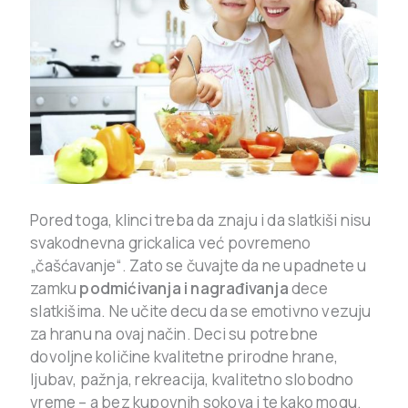
Pored toga, klinci treba da znaju i da slatkiši nisu
svakodnevna grickalica već povremeno
„čašćavanje“. Zato se čuvajte da ne upadnete u
zamku
podmićivanja i nagrađivanja
dece
slatkišima. Ne učite decu da se emotivno vezuju
za hranu na ovaj način. Deci su potrebne
dovoljne količine kvalitetne prirodne hrane,
ljubav, pažnja, rekreacija, kvalitetno slobodno
vreme – a bez kupovnih sokova i te kako mogu.