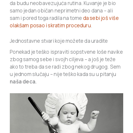
da budu neobavezujuća rutina. Kuvanje je bio
samo jedan običan neprimetni deo dana – ali
sam i pored toga radila na tome
da sebi još više
olakšam posao i skratim proceduru
.
Jednostavne stvari koje možete da uradite
Ponekad je teško ispraviti sopstvene loše navike
zbog samog sebe i svojh ciljeva – a još je teže
ako to treba da se radi zbog nekog drugog. Sem
u jednom slučaju – nije teško kada su u pitanju
naša deca.