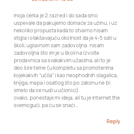
moja ćerka je 2.razred i do sada smo
uspevale da pakujemo domaće za užinu, i uz
nekoliko propusta kada to stvarno nisam
stigla i olakšavajuću okolnost da je 4-5 sati u
školi, uglavnom sam zadovoljna. nisam
zadovoljna što im je u školi na izvolte
prodavnica sa svakakvim užasima, ali to je
deo šire teme (u kompletu sa promoterima
kojekakvih “učila” i kao neophodnih slagalica,
knjiga, mapa i osatlog što po zakonu ne bi
smelo da se nudi u učionici) .
ovako, ponestaje mi ideja, ali tu je internet the
svemogući, pa ću se snaći…
Reply