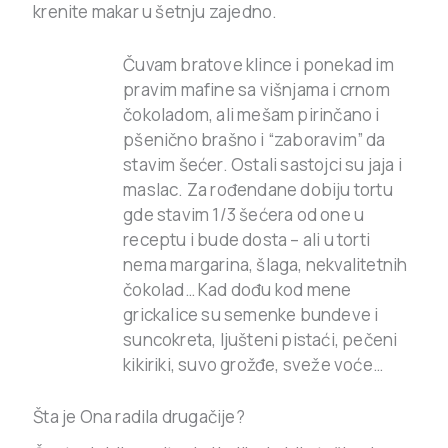
krenite makar u šetnju zajedno.
Čuvam bratove klince i ponekad im
pravim mafine sa višnjama i crnom
čokoladom, ali mešam pirinčano i
pšenično brašno i “zaboravim” da
stavim šećer. Ostali sastojci su jaja i
maslac. Za rođendane dobiju tortu
gde stavim 1/3 šećera od one u
receptu i bude dosta – ali u torti
nema margarina, šlaga, nekvalitetnih
čokolad… Kad dođu kod mene
grickalice su semenke bundeve i
suncokreta, ljušteni pistaći, pečeni
kikiriki, suvo grožđe, sveže voće…
Šta je Ona radila drugačije?