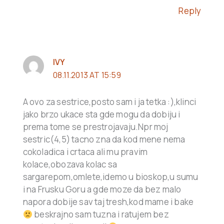
Reply
IVY
08.11.2013 AT 15:59
A ovo za sestrice,posto sam i ja tetka :),klinci
jako brzo ukace sta gde mogu da dobiju i
prema tome se prestrojavaju.Npr moj
sestric(4,5) tacno zna da kod mene nema
cokoladica i crtaca ali mu pravim
kolace,obozava kolac sa
sargarepom,omlete,idemo u bioskop,u sumu
i na Frusku Goru a gde moze da bez malo
napora dobije sav taj tresh,kod mame i bake
beskrajno sam tuzna i ratujem bez