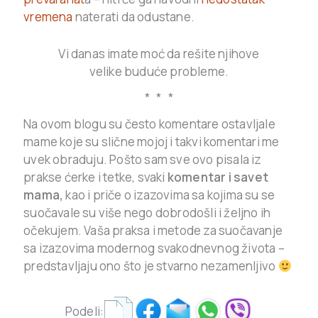
vremena
naterati da odustane.
Vi danas imate moć da rešite njihove
velike buduće probleme.
* * *
Na ovom blogu su često komentare ostavljale
mame koje su slične mojoj i takvi komentari me
uvek obraduju. Pošto sam sve ovo pisala iz
prakse ćerke i tetke, svaki
komentar i savet
mama,
kao i priče o izazovima sa kojima su se
suočavale su više nego dobrodošli i željno ih
očekujem. Vaša praksa i metode za suočavanje
sa izazovima modernog svakodnevnog života –
predstavljaju ono što je stvarno nezamenljivo
Podeli: