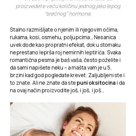
proizvedete veću količinu jednog jako lepog
“srećnog” hormona.
Stalno razmišljate o njenim ili njegovim očima,
rukama, kosi, osmehu, poljupcima… Nesanica
uvek dođe kao propratni efekat, dok u stomaku
neprestano leprša roj nemirnih leptirića. Svaka
romantična pesma je baš vaša, često poželite i
da sami napišete neku – a mašta vam je u 5.
brzini kad god pogledate krevet. Zaljubljeni ste i
to znate. Ali ne znate da ste
puni oksitocina
i da
na ovaj način proizvodite još, i još, i još…