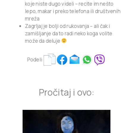
koje niste dugo videli – recite im nešto
lepo, makar i preko telefona ili društvenih
mreža
Zagrljaj je bolji od rukovanja – ali čak i
zamišljanje da to radi neko koga volite
može da deluje
Podeli:
Pročitaj i ovo: