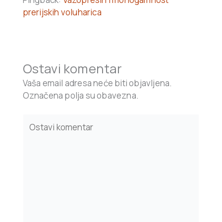
prerijskih voluharica
Ostavi komentar
Vaša email adresa neće biti objavljena.
Označena polja su obavezna.
Type
here..