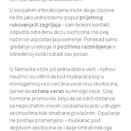
U socijalnim interakcijama može da ga izazove
nešto jako jednostavno poput
prijatnog
rukovanja ili zagrljaja
– sam telesni kontakt
odpušta određenu dozu oxytocina i na ovaj
način se uspostavlja poverenje. Ponekad samo
gledanje u nekoga ili
pozitivno razmišljenje
o
određenoj osobi odradi sav posao.
Iz Nemačke stiže još jedna dobra vest – njihovi
naučnici su otkrili da kod muškaraca koji u
monogamnoj vezi već ima visok nivo oksitocina,
šanse da
ostane veran
su mnogo veće. Ovaj
hormone promoviše želju da se održi distance
sa nepoznatim i novim osobama koje bi u drugim
okolnostima bile smatrane privlačnim. Opažanje
ne postaje promenjeno – muškarac pod
dejstvom oksitocina će i dalje smtrati nekoga