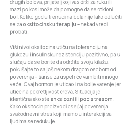
drugih bolova, prijatelj koji vas drži za ruku ili
mazi po kosi može da pomogne da se otkloni
bol. Koliko god u trenucima bola nije lako odlučiti
se za
oksitocinsku terapiju
– nekad vredi
probati.
Viši nivoi oksitocina utiču na toleranciju na
glukozu i insulinsku rezistenciju pozitivno, pa u
slučaju da se borite da održite svoju kilažu,
pokušajte to sa još nekom dragom osobom od
poverenja – šanse za uspeh će vam biti mnogo
veće. Ovaj hormon je uticao i na bolje varenje jer
utiče na pokretljivost creva. Situacija je
identična ako ste
anksiozni ili pod stresom
.
Kako oksitocin proizvodi osećaj poverenja
svakodnevni stres koji imamo u interakciji sa
ljudima se redukuje.