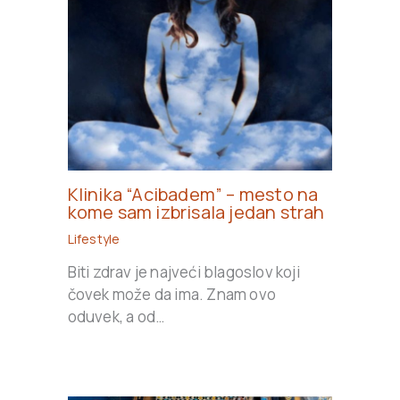
Klinika “Acibadem” – mesto na
kome sam izbrisala jedan strah
Lifestyle
Biti zdrav je najveći blagoslov koji
čovek može da ima. Znam ovo
oduvek, a od…