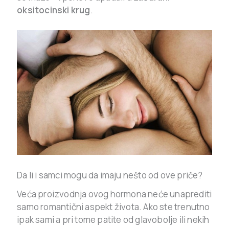
oksitocinski krug
.
Da li i samci mogu da imaju nešto od ove priče?
Veća proizvodnja ovog hormona neće unaprediti
samo romantični aspekt života. Ako ste trenutno
ipak sami a pri tome patite od glavobolje ili nekih