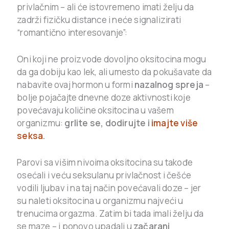
privlačnim – ali će istovremeno imati želju da
zadrži fizičku distance i neće signalizirati
“romantično interesovanje”:
Oni koji ne proizvode dovoljno oksitocina mogu
da ga dobiju kao lek, ali umesto da pokušavate da
nabavite ovaj hormon u formi
nazalnog spreja
–
bolje pojačajte dnevne doze aktivnosti koje
povećavaju količine oksitocina u vašem
organizmu:
grlite se, dodirujte i
imajte više
seksa
.
Parovi sa višim nivoima oksitocina su takođe
osećali i veću seksulanu privlačnost i češće
vodili ljubav i na taj način povećavali doze – jer
su naleti oksitocina u organizmu najveći u
trenucima orgazma. Zatim bi tada imali želju da
se maze – i ponovo upadali u
začarani