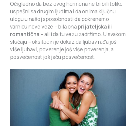
Očigledno da bez ovog hormona ne bi bili toliko
uspešni sa drugim ljudima i da on ima ključnu
ulogu u našoj sposobnosti da pokrenemo
varnicu nove veze – bila ona
prijateljska ili
romantična
– ali i da tu vezu zadržimo. U svakom
slučaju – oksitocin je dokaz da ljubav rađa još
više ljubavi, poverenje još više poverenja, a
posvećenost još jaču posvečenost.