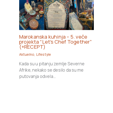
Marokanska kuhinja – 5. veče
projekta “Let’s Chef Together”
(+RECEPT)
Aktuelno
,
Lifestyle
Kada su u pitanju zemlje Severne
Afrike, nekako se desilo da su me
putovanja odvela…