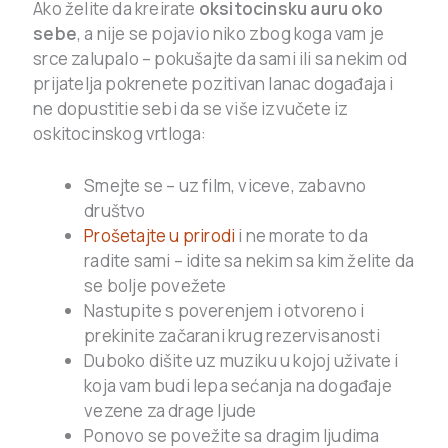
Ako želite da kreirate
oksitocinsku auru oko
sebe
, a nije se pojavio niko zbog koga vam je
srce zalupalo – pokušajte da sami ili sa nekim od
prijatelja pokrenete pozitivan lanac događaja i
ne dopustitie sebi da se više izvučete iz
oskitocinskog vrtloga:
Smejte se – uz film, viceve, zabavno
društvo
Prošetajte u prirodi
i ne morate to da
radite sami – idite sa nekim sa kim želite da
se bolje povežete
Nastupite s poverenjem i otvoreno i
prekinite začarani krug rezervisanosti
Duboko dišite uz muziku u kojoj uživate i
koja vam budi lepa sećanja na događaje
vezene za drage ljude
Ponovo se povežite sa dragim ljudima