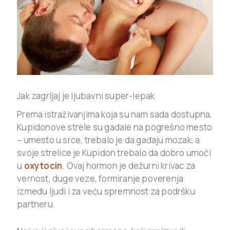
Jak zagrljaj je ljubavni super-lepak
Prema istraživanjima koja su nam sada dostupna,
Kupidonove strele su gađale na pogrešno mesto
– umesto u srce, trebalo je da gađaju mozak, a
svoje strelice je Kupidon trebalo da dobro umoči
u
oxytocin
. Ovaj hormon je dežurni krivac za
vernost, duge veze, formiranje poverenja
između ljudi i za veću spremnost za podršku
partneru.