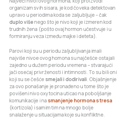
Najveći nivoi ovog hormona, koji proizvodi
organizam svih sisara, je kod čoveka detektovan
upravo u periodima koda se zaljubljuje – čak
duplo više
nego što je nivo koji je izmeren kod
trudnih žena (pošto ovaj hormon učestvuje i u
formiranju veza između majke i deteta).
Parovi koji su u periodu zaljubljivanja imali
najviše nivoe ovog homona su najčešće ostajali
zajedno u dužem periodu vremena – stvarajući
jači osećaj privrženosti i intimnosti. To su bili oni
koji su se češće
smejali i dodirivali
. Objašnjenje
za ovo ponašanje je pronađeno u tome što je
povišeni nivo oxytocina uticao na poboljšanje
komunikacije i na
smanjenje hormona stresa
(kortizola) i samim tim na mnogo bolje
snalaženje u situacijama koje su konfliktne.