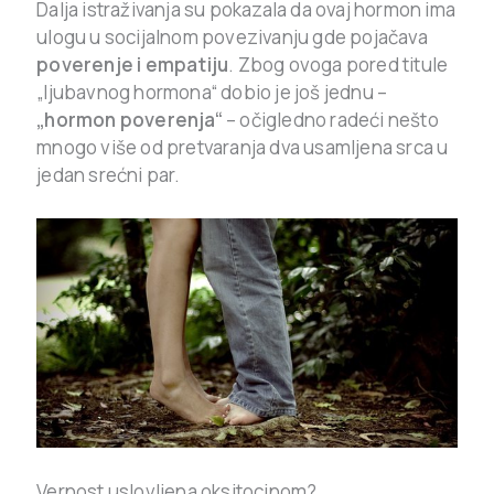
Dalja istraživanja su pokazala da ovaj hormon ima
ulogu u socijalnom povezivanju gde pojačava
poverenje i empatiju
. Zbog ovoga pored titule
„ljubavnog hormona“ dobio je još jednu –
„hormon poverenja“
– očigledno radeći nešto
mnogo više od pretvaranja dva usamljena srca u
jedan srećni par.
Vernost uslovljena oksitocinom?