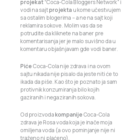
projekat
“Coca-Cola Bloggers Network” i
vodi na sajt
projekta
u kome učestvujem
sa ostalim blogerima – a ne na sajt koji
reklamira sokove. Molim vas da se
potrudite da kliknete na baner pre
komentarisanja jer je malo suvišno da u
komentaru objašnjavam gde vodi baner.
Piće
Coca-Cola nije zdrava i na ovom
sajtu nikada nije pisalo da jeste niti će to
ikada da piše. Kao što je poznato ja sam
protivnik konzumiranja bilo kojih
gaziranih i negaziranih sokova.
Od proizvoda
kompanije
Coca-Cola
zdrava je Rosa voda koja je inače moja
omiljena voda (a ovo pominjanje nije ni
traženo ni plaćeno).