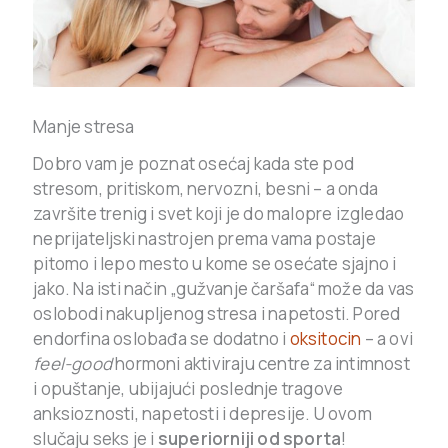
Manje stresa
Dobro vam je poznat osećaj kada ste pod
stresom, pritiskom, nervozni, besni – a onda
završite trenig i svet koji je do malopre izgledao
neprijateljski nastrojen prema vama postaje
pitomo i lepo mesto u kome se osećate sjajno i
jako. Na isti način „gužvanje čaršafa“ može da vas
oslobodi nakupljenog stresa i napetosti. Pored
endorfina oslobađa se dodatno i
oksitocin
– a ovi
feel-good
hormoni aktiviraju centre za intimnost
i opuštanje, ubijajući poslednje tragove
anksioznosti, napetosti i depresije. U ovom
slučaju seks je i
superiorniji od sporta
!