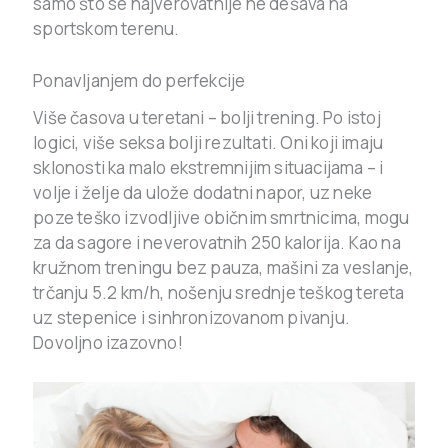
samo što se najverovatnije ne dešava na
sportskom terenu.
Ponavljanjem do perfekcije
Više časova u teretani – bolji trening. Po istoj
logici, više seksa bolji rezultati. Oni koji imaju
sklonosti ka malo ekstremnijim situacijama – i
volje i želje da ulože dodatni napor, uz neke
poze teško izvodljive običnim smrtnicima, mogu
za da sagore i neverovatnih 250 kalorija. Kao na
kružnom treningu bez pauza, mašini za veslanje,
trčanju 5.2 km/h, nošenju srednje teškog tereta
uz stepenice i sinhronizovanom pivanju.
Dovoljno izazovno!