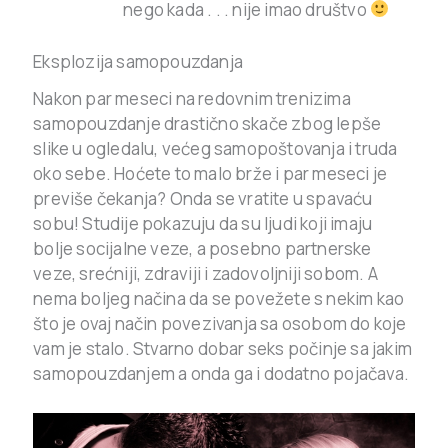
nego kada . . . nije imao društvo
Eksplozija samopouzdanja
Nakon par meseci na redovnim trenizima
samopouzdanje drastično skače zbog lepše
slike u ogledalu, većeg samopoštovanja i truda
oko sebe. Hoćete to malo brže i par meseci je
previše čekanja? Onda se vratite u spavaću
sobu! Studije pokazuju da su ljudi koji imaju
bolje socijalne veze, a posebno partnerske
veze, srećniji, zdraviji i zadovoljniji sobom. A
nema boljeg načina da se povežete s nekim kao
što je ovaj način povezivanja sa osobom do koje
vam je stalo. Stvarno dobar seks počinje sa jakim
samopouzdanjem a onda ga i dodatno pojačava.