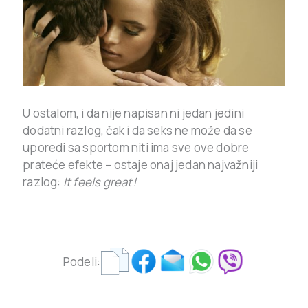
U ostalom, i da nije napisan ni jedan jedini
dodatni razlog, čak i da seks ne može da se
uporedi sa sportom niti ima sve ove dobre
prateće efekte – ostaje onaj jedan najvažniji
razlog:
It feels great!
Podeli: