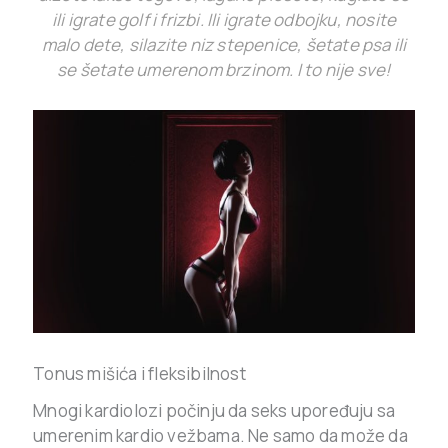
ili igrate golf i frizbi. Ili igrate odbojku, nosite
malo dete, silazite niz stepenice, šetate psa ili
se šetate umerenom brzinom. I to nije sve!
Tonus mišića i fleksibilnost
Mnogi kardiolozi počinju da seks upoređuju sa
umerenim kardio vežbama. Ne samo da može da