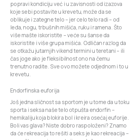
popravi kondiciju već i u zavisnosti od izazova
koje sebi postavite u krevetu, može da se
oblikuje i zategne telo – jer celo telo radi – od
leđa, nogu, trbušnih mišića, ruku i ramena. Što
više mašte iskoristite – veće su šanse da
iskoristite i više grupa mišića. Odličan razlog da
se otkažu jutarnjih vikend termini u teretani – ili
čas joge ako je fleksibilnost ono na čemu
trenutno radite. Sve ovo možete odjednom i to u
krevetu.
Endorfinska euforija
Još jedna sličnost sa sportom je u tome da u toku
sporta i seksa naše telo otpušta endorfin –
hemikaliju koja blokira bol i kreira osećaj euforije.
Boli vas glava? Niste dobro raspoloženi? Znamo
da će rekreacija to rešiti a seks je kao rekreacija –