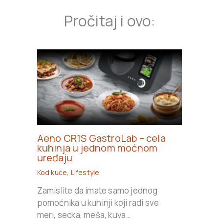
Pročitaj i ovo:
Aeno CR1S GastroLab – cela
kuhinja u jednom moćnom
uređaju
Kod kuće
,
Lifestyle
Zamislite da imate samo jednog
pomoćnika u kuhinji koji radi sve:
meri, secka, meša, kuva…