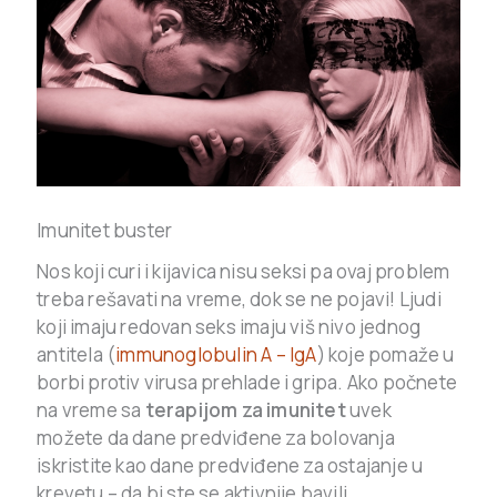
Imunitet buster
Nos koji curi i kijavica nisu seksi pa ovaj problem
treba rešavati na vreme, dok se ne pojavi! Ljudi
koji imaju redovan seks imaju viš nivo jednog
antitela (
immunoglobulin A – IgA
) koje pomaže u
borbi protiv virusa prehlade i gripa. Ako počnete
na vreme sa
terapijom za imunitet
uvek
možete da dane predviđene za bolovanja
iskristite kao dane predviđene za ostajanje u
krevetu – da bi ste se aktivnije bavili