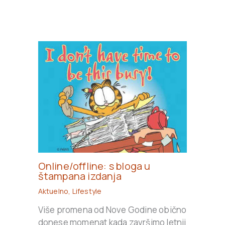
Online/offline: s bloga u
štampana izdanja
Aktuelno
,
Lifestyle
Više promena od Nove Godine obično
donese momenat kada završimo letnji