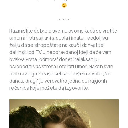
* * *
Razmislite dobro o svemu ovome kada se vratite
umorni i istresirani s posla i imate neodoljivu
želju da se stropoštate na kauč i dohvatite
daljinski od TV u neporavdanoj ideji da će vam
ovakva vrsta „odmora“ doneti relaksaciju,
osloboditi vas stresa i oterati umor. Nakon svih
ovih razloga za više seksa u vašem životu „Ne
danas, dragi“ je verovatno jedna od najgorih
rečenica koje možete da izgovorite.