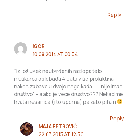
Reply
IGOR
10.08.2014 AT 00:54
“Iz još uvek neutvrđenih razloga telo
muškarca oslobađa 4 puta više prolaktina
nakon zabave u dvoje nego kada . . . nije imao
društvo” – a ako je vece drustvo??? Nekad me
hvata nesanica (i to uporna) pa zato pitam
Reply
MAJA PETROVIĆ
22.03.2015 AT 12:50