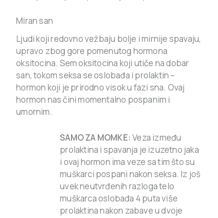
Miran san
Ljudi koji redovno vežbaju bolje i mirnije spavaju,
upravo zbog gore pomenutog hormona
oksitocina. Sem oksitocina koji utiče na dobar
san, tokom seksa se oslobađa i prolaktin –
hormon koji je prirodno visok u fazi sna. Ovaj
hormon nas čini momentalno pospanim i
umornim.
SAMO ZA MOMKE:
Veza između
prolaktina i spavanja je izuzetno jaka
i ovaj hormon ima veze sa tim što su
muškarci pospani nakon seksa. Iz još
uvek neutvrđenih razloga telo
muškarca oslobađa 4 puta više
prolaktina nakon zabave u dvoje