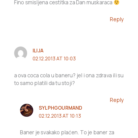
Fino smisljena cestitka za Dan muskaraca
Reply
ILIJA
02.12.2013 AT 10:03
a ova coca cola u baneru? jel i ona zdrava ili su
to samo platili da tu stoji?
Reply
SYLPHGOURMAND
02.12.2013 AT 10:13
Baner je svakako plaćen. To je baner za