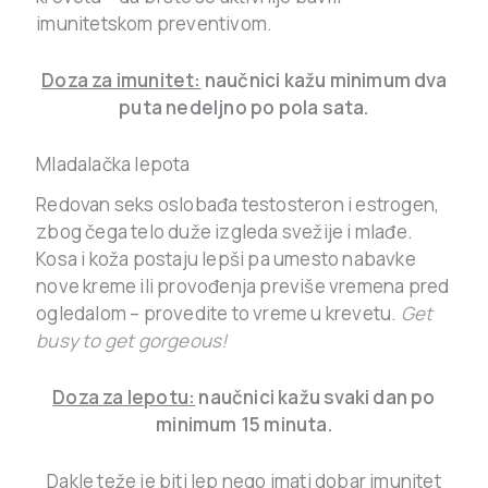
imunitetskom preventivom.
Doza za imunitet:
naučnici kažu minimum dva
puta nedeljno po pola sata.
Mladalačka lepota
Redovan seks oslobađa testosteron i estrogen,
zbog čega telo duže izgleda svežije i mlađe.
Kosa i koža postaju lepši pa umesto nabavke
nove kreme ili provođenja previše vremena pred
ogledalom – provedite to vreme u krevetu.
Get
busy to get gorgeous!
Doza za lepotu:
naučnici kažu svaki dan po
minimum 15 minuta.
Dakle teže je biti lep nego imati dobar imunitet