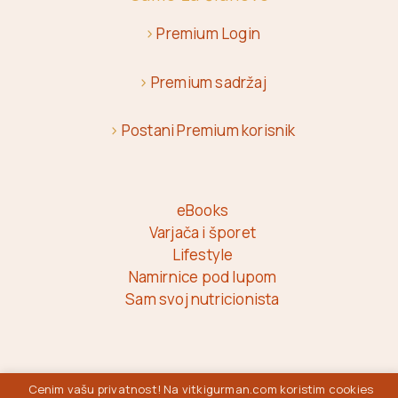
>
Premium Login
>
Premium sadržaj
>
Postani Premium korisnik
eBooks
Varjača i šporet
Lifestyle
Namirnice pod lupom
Sam svoj nutricionista
Vitki Gurman © 2026
Cenim vašu privatnost! Na vitkigurman.com koristim cookies