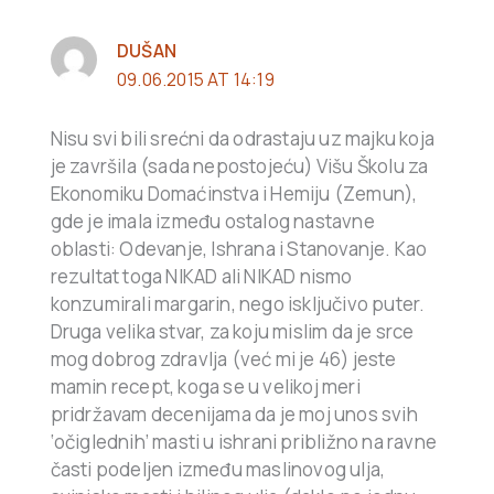
DUŠAN
09.06.2015 AT 14:19
Nisu svi bili srećni da odrastaju uz majku koja
je završila (sada nepostojeću) Višu Školu za
Ekonomiku Domaćinstva i Hemiju (Zemun),
gde je imala između ostalog nastavne
oblasti: Odevanje, Ishrana i Stanovanje. Kao
rezultat toga NIKAD ali NIKAD nismo
konzumirali margarin, nego isključivo puter.
Druga velika stvar, za koju mislim da je srce
mog dobrog zdravlja (već mi je 46) jeste
mamin recept, koga se u velikoj meri
pridržavam decenijama da je moj unos svih
‘očiglednih’ masti u ishrani približno na ravne
časti podeljen između maslinovog ulja,