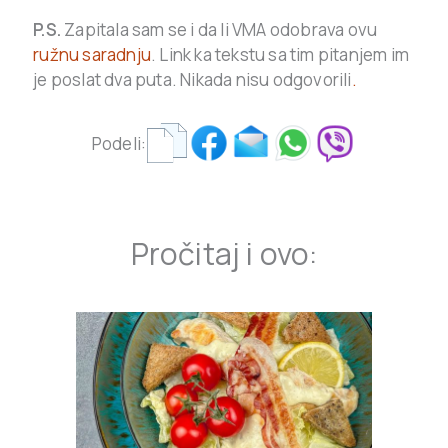
P.S.
Zapitala sam se i da li VMA odobrava ovu
ružnu saradnju
. Link ka tekstu sa tim pitanjem im
je poslat dva puta. Nikada nisu odgovorili
.
Podeli:
Pročitaj i ovo: