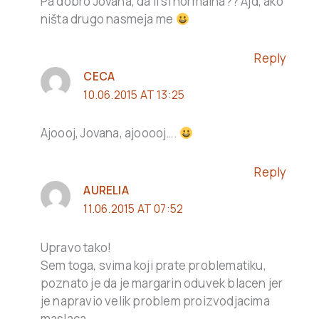
Pa dobro Jovana, da li si normalna?? Ajd, ako
ništa drugo nasmeja me
Reply
CECA
10.06.2015 AT 13:25
Ajoooj, Jovana, ajooooj….
Reply
AURELIA
11.06.2015 AT 07:52
Upravo tako!
Sem toga, svima koji prate problematiku,
poznato je da je margarin oduvek blacen jer
je napravio velik problem proizvodjacima
maslaca.