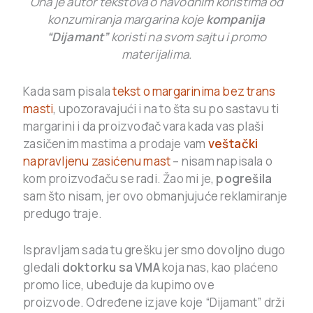
Ona je autor tekstova o navodnim koristima od
konzumiranja margarina koje
kompanija
“Dijamant”
koristi na svom sajtu i promo
materijalima.
Kada sam pisala
tekst o margarinima bez trans
masti
, upozoravajući i na to šta su po sastavu ti
margarini i da proizvođač vara kada vas plaši
zasičenim mastima a prodaje vam
veštački
napravljenu zasićenu mast
– nisam napisala o
kom proizvođaču se radi. Žao mi je,
pogrešila
sam što nisam, jer ovo obmanjujuće reklamiranje
predugo traje.
Ispravljam sada tu grešku jer smo dovoljno dugo
gledali
doktorku sa VMA
koja nas, kao plaćeno
promo lice, ubeđuje da kupimo ove
proizvode. Određene izjave koje “Dijamant” drži