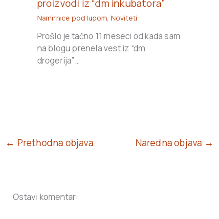
proizvodi iz “dm inkubatora”
Namirnice pod lupom
,
Noviteti
Prošlo je tačno 11 meseci od kada sam
na blogu prenela vest iz “dm
drogerija”…
← Prethodna objava
Naredna objava →
Ostavi komentar: