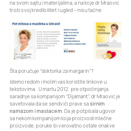
na svom sajtu i materijalima, a na koje dr Mraović
troši svoj kredibilitet i ugled – nisu tačne.
Šta poručuje “doktorka za margarin”?
Idemo redom i molim vas koristite linkove u
tekstovima. U martu 2012. pre otpočinjanja
saradnje sa kompanijom “Dijamant”, dr Mraović je
savetovala da se sendviči prave sa
sirnim
namazom i maslacem
. Da je potpisala ugovor
sa nekom kompanijom koja proizvodi mlečne
proizvode, poruke bi verovatno ostale onakve