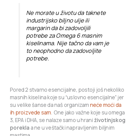
Ne morate u životu da taknete
industrijsko biljno ulje ili
margarin da bi zadovoljili
potrebe za Omega 6 masnim
kiselinama. Nije tačno da vam je
to neophodno da zadovoljite
potrebe.
Pored 2 stvarno esencijalne, postoji još nekoliko
masnih kiselina koje su “uslovno esencijalne” jer
su velike šanse da naš organizam
neće moći da
ih proizvede sam
. One jako važne koje su omega
3, EPA i DHA, se nalaze samo u hrani
životinjskog
porekla
a ne u veštački napravljenim biljnim
mastima.