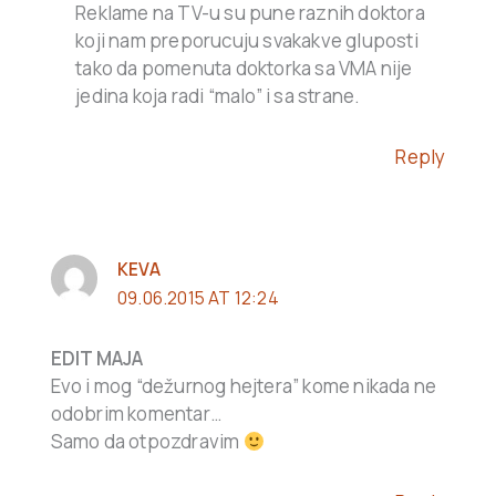
Reklame na TV-u su pune raznih doktora
koji nam preporucuju svakakve gluposti
tako da pomenuta doktorka sa VMA nije
jedina koja radi “malo” i sa strane.
Reply
KEVA
09.06.2015 AT 12:24
EDIT MAJA
Evo i mog “dežurnog hejtera” kome nikada ne
odobrim komentar…
Samo da otpozdravim