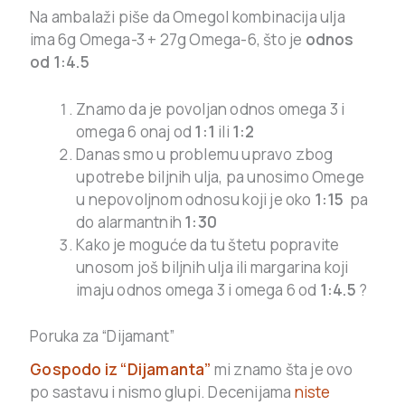
Na ambalaži piše da Omegol kombinacija ulja
ima 6g Omega-3 + 27g Omega-6, što je
odnos
od 1:4.5
Znamo da je povoljan odnos omega 3 i
omega 6 onaj od
1:1
ili
1:2
Danas smo u problemu upravo zbog
upotrebe biljnih ulja, pa unosimo Omege
u nepovoljnom odnosu koji je oko
1:15
pa
do alarmantnih
1:30
Kako je moguće da tu štetu popravite
unosom još biljnih ulja ili margarina koji
imaju odnos omega 3 i omega 6 od
1:4.5
?
Poruka za “Dijamant”
Gospodo iz “Dijamanta”
mi znamo šta je ovo
po sastavu i nismo glupi. Decenijama
niste