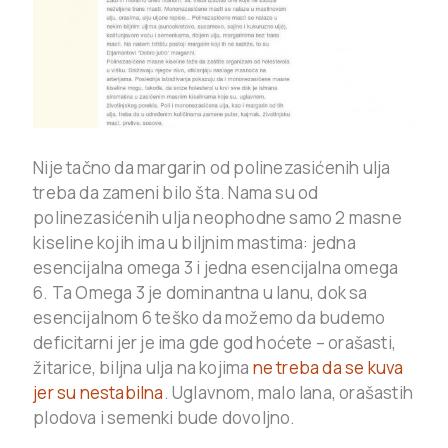
Nije tačno da margarin od polinezasićenih ulja
treba da zameni bilo šta. Nama su od
polinezasićenih ulja neophodne samo 2 masne
kiseline kojih ima u biljnim mastima: jedna
esencijalna omega 3 i jedna esencijalna omega
6. Ta Omega 3 je dominantna u lanu, dok sa
esencijalnom 6 teško da možemo da budemo
deficitarni jer je ima gde god hoćete – orašasti,
žitarice, biljna ulja na kojima
ne treba da se kuva
jer su nestabilna
. Uglavnom, malo lana, orašastih
plodova i semenki bude dovoljno.