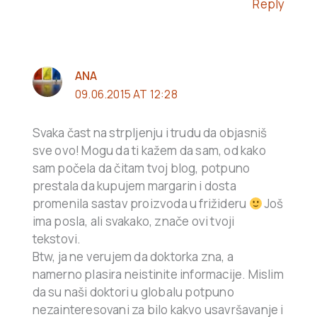
Reply
ANA
09.06.2015 AT 12:28
Svaka čast na strpljenju i trudu da objasniš
sve ovo! Mogu da ti kažem da sam, od kako
sam počela da čitam tvoj blog, potpuno
prestala da kupujem margarin i dosta
promenila sastav proizvoda u frižideru
Još
ima posla, ali svakako, znače ovi tvoji
tekstovi.
Btw, ja ne verujem da doktorka zna, a
namerno plasira neistinite informacije. Mislim
da su naši doktori u globalu potpuno
nezainteresovani za bilo kakvo usavršavanje i