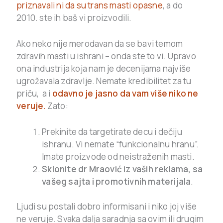
priznavali ni da su trans masti opasne
, a do
2010. ste ih baš vi proizvodili.
Ako neko nije merodavan da se bavi temom
zdravih masti u ishrani – onda ste to vi. Upravo
ona industrija koja nam je decenijama najviše
ugrožavala zdravlje. Nemate kredibilitet za tu
priču, a i
odavno je jasno da vam više niko ne
veruje.
Zato:
Prekinite da targetirate decu i dečiju
ishranu. Vi nemate “funkcionalnu hranu”.
Imate proizvode od neistraženih masti.
Sklonite dr Mraović iz vaših reklama, sa
vašeg sajta i promotivnih materijala
.
Ljudi su postali dobro informisani i niko joj više
ne veruje. Svaka dalja saradnja sa ovim ili drugim