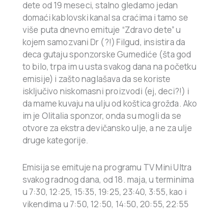
dete od 19 meseci, stalno gledamo jedan
domaći kablovski kanal sa craćima i tamo se
više puta dnevno emituje “Zdravo dete” u
kojem samozvani Dr (?!) Filgud, insistira da
deca gutaju sponzorske Gumediće (šta god
to bilo, trpa im u usta svakog dana na početku
emisije) i zašto naglašava da se koriste
isključivo niskomasni proizvodi (ej, deci?!) i
da mame kuvaju na ulju od koštica grožđa. Ako
im je Olitalia sponzor, onda su mogli da se
otvore za ekstra devičansko ulje, a ne za ulje
druge kategorije.
Emisija se emituje na programu TV Mini Ultra
svakog radnog dana, od 18. maja, u terminima
u 7:30, 12:25, 15:35, 19:25, 23:40, 3:55, kao i
vikendima u 7:50, 12:50, 14:50, 20:55, 22:55