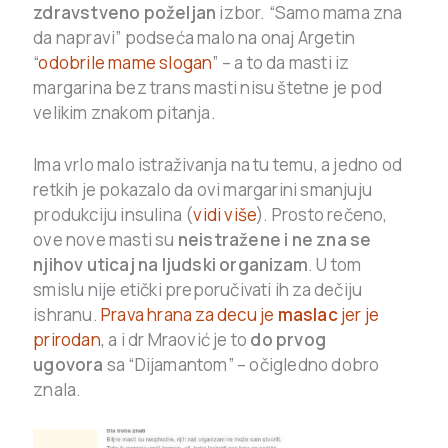
zdravstveno poželjan
izbor. “Samo mama zna
da napravi” podseća malo na onaj Argetin
“
odobrile mame slogan
” – a to da masti iz
margarina bez trans masti nisu štetne je pod
velikim znakom pitanja.
Ima vrlo malo istraživanja na tu temu, a jedno od
retkih je pokazalo da ovi margarini smanjuju
produkciju insulina (
vidi više
). Prosto rečeno,
ove nove masti su
neistražene i ne zna se
njihov uticaj na ljudski organizam
. U tom
smislu nije etički preporučivati ih za dečiju
ishranu.
Prava hrana za decu je
maslac
jer je
prirodan
, a i dr Mraović je to
do prvog
ugovora
sa “Dijamantom” – očigledno dobro
znala.