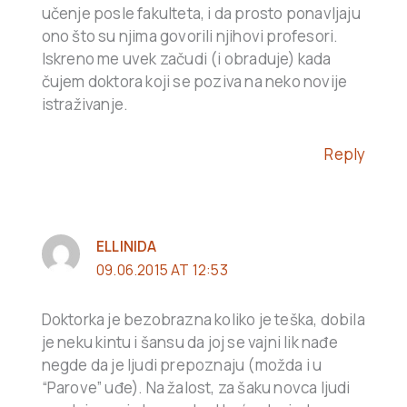
učenje posle fakulteta, i da prosto ponavljaju
ono što su njima govorili njihovi profesori.
Iskreno me uvek začudi (i obraduje) kada
čujem doktora koji se poziva na neko novije
istraživanje.
Reply
ELLINIDA
09.06.2015 AT 12:53
Doktorka je bezobrazna koliko je teška, dobila
je neku kintu i šansu da joj se vajni lik nađe
negde da je ljudi prepoznaju (možda i u
“Parove” uđe). Na žalost, za šaku novca ljudi