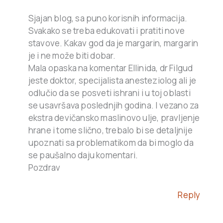
Sjajan blog, sa puno korisnih informacija.
Svakako se treba edukovati i pratiti nove
stavove. Kakav god da je margarin, margarin
je i ne može biti dobar.
Mala opaska na komentar Ellinida, dr Filgud
jeste doktor, specijalista anesteziolog ali je
odlučio da se posveti ishrani i u toj oblasti
se usavršava poslednjih godina. I vezano za
ekstra devičansko maslinovo ulje, pravljenje
hrane i tome slično, trebalo bi se detaljnije
upoznati sa problematikom da bi moglo da
se paušalno daju komentari.
Pozdrav
Reply