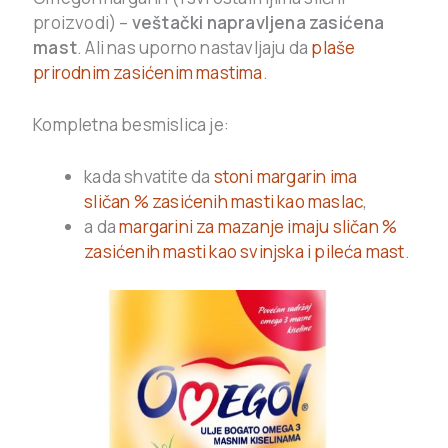
proizvodi) –
veštački napravljena zasićena
mast
. Ali nas uporno nastavljaju da
plaše
prirodnim zasićenim mastima
.
Kompletna besmislica je:
kada shvatite da
stoni margarin ima
sličan % zasićenih masti kao maslac
,
a da
margarini za mazanje imaju sličan %
zasićenih masti kao svinjska i pileća mast
.