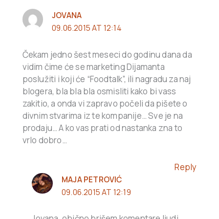
JOVANA
09.06.2015 AT 12:14
Čekam jedno šest meseci do godinu dana da
vidim čime će se marketing Dijamanta
poslužiti i koji će “Foodtalk”, ili nagradu za naj
blogera, bla bla bla osmisliti kako bi vass
zakitio, a onda vi zapravo počeli da pišete o
divnim stvarima iz te kompanije… Sve je na
prodaju… A ko vas prati od nastanka zna to
vrlo dobro…
Reply
MAJA PETROVIĆ
09.06.2015 AT 12:19
Jovana, obično brišem komentare ljudi