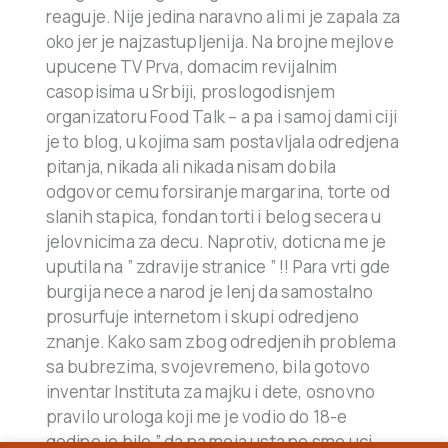
reaguje. Nije jedina naravno ali mi je zapala za
oko jer je najzastupljenija. Na brojne mejlove
upucene TV Prva, domacim revijalnim
casopisima u Srbiji, proslogodisnjem
organizatoru Food Talk – a pa i samoj dami ciji
je to blog, u kojima sam postavljala odredjena
pitanja, nikada ali nikada nisam dobila
odgovor cemu forsiranje margarina, torte od
slanih stapica, fondan torti i belog secera u
jelovnicima za decu. Naprotiv, doticna me je
uputila na ” zdravije stranice ” !! Para vrti gde
burgija nece a narod je lenj da samostalno
prosurfuje internetom i skupi odredjeno
znanje. Kako sam zbog odredjenih problema
sa bubrezima, svojevremeno, bila gotovo
inventar Instituta za majku i dete, osnovno
pravilo urologa koji me je vodio do 18-e
godine je bilo ” da na moja usta ne sme uci