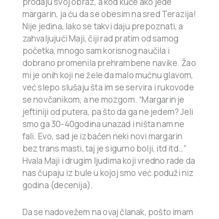
prodaju svoj obraz, a kod kuće ako jede
margarin, ja ću da se obesim na sred Terazija!
Nije jedina, lako se takvi daju prepoznati, a
zahvaljujući Maji, čiji rad pratim od samog
početka, mnogo sam korisnog naučila i
dobrano promenila prehrambene navike. Žao
mi je onih koji ne žele da malo mućnu glavom,
već slepo slušaju šta im se servira i rukovode
se novčanikom, a ne mozgom. “Margarin je
jeftiniji od putera, pa što da ga ne jedem? Jeli
smo ga 30-40godina unazad i ništa nam ne
fali. Evo, sad je izbačen neki novi margarin
bez trans masti, taj je sigurno bolji, itd itd…”
Hvala Maji i drugim ljudima koji vredno rade da
nas čupaju iz bule u kojoj smo već poduži niz
godina (decenija).
Da se nadovežem na ovaj članak, pošto imam