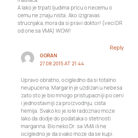
A lako je trpati ljudima pricu o necemu o
cemu ne znaju nista. Ako izigravas
strucnjaka, mora da si pravi doktor! (veci DR
od one sa VMA) WOW!
Reply
GORAN
27.08.2015 AT 21:44
Upravo obratno, ocigledno da si totalno
neupucena. Margarin je uzdizan u nebesa
zato sto je bio mnogo pristupacniji po ceni
i jednostavniji za proizvodnju, cista
hemija. Svako ko je iole radoznao moze
lako da dodje do podataka o stetnosti
margarina. Bio neko Dr. sa VMA ili ne
ocigledno je da svako moze da se kupi.