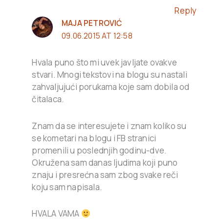
Reply
MAJA PETROVIĆ
09.06.2015 AT 12:58
Hvala puno što mi uvek javljate ovakve
stvari. Mnogi tekstovi na blogu su nastali
zahvaljujući porukama koje sam dobila od
čitalaca.
Znam da se interesujete i znam koliko su
se kometari na blogu i FB stranici
promenili u poslednjih godinu-dve.
Okružena sam danas ljudima koji puno
znaju i presrećna sam zbog svake reči
koju sam napisala.
HVALA VAMA