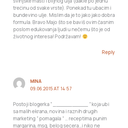
svinjske masti i biljnog ulja (dakle po jednu
trećinu od svake vrste). Ponekad tu ubacim i
bundevino ulje. Mislim da je to jako jako dobra
formula. Bravo Majo što se baviš ovim časnim
poslom edukovanja ljudi u nečemu što je od
životnog interesa! Podržavam!
Reply
MINA
09.06.2015 AT 14:57
Postoji blogerka ” ___________ ” koja ubi
sa malih ekrana, novina i raznih drugih
marketing ” pomagala ” … receptima punim
margarina, msg, belog secera…i niko ne