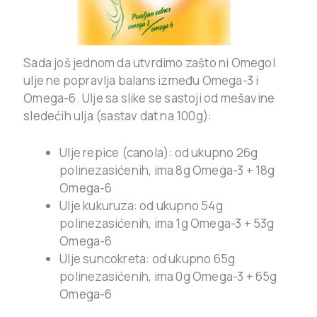
Sada još jednom da utvrdimo zašto ni Omegol
ulje ne popravlja balans između Omega-3 i
Omega-6. Ulje sa slike se sastoji od mešavine
sledećih ulja (sastav dat na 100g):
Ulje repice (canola): od ukupno 26g
polinezasićenih, ima 8g Omega-3 + 18g
Omega-6
Ulje kukuruza: od ukupno 54g
polinezasićenih, ima 1g Omega-3 + 53g
Omega-6
Ulje suncokreta: od ukupno 65g
polinezasićenih, ima 0g Omega-3 + 65g
Omega-6