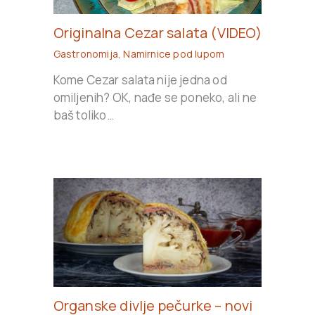
Originalna Cezar salata (VIDEO)
Gastronomija
,
Namirnice pod lupom
Kome Cezar salata nije jedna od
omiljenih? OK, nađe se poneko, ali ne
baš toliko…
Organske divlje pečurke – novi