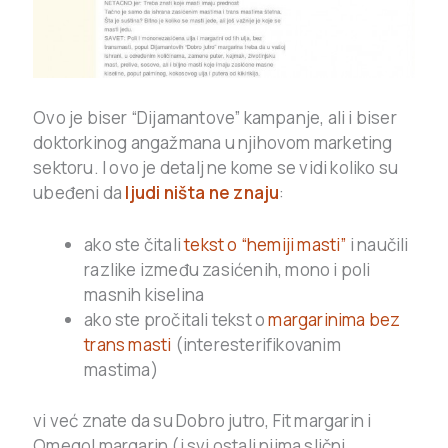
Ovo je biser “Dijamantove” kampanje, ali i biser
doktorkinog angažmana u njihovom marketing
sektoru. I ovo je detalj ne kome se vidi koliko su
ubeđeni da
ljudi ništa ne znaju
:
ako ste čitali
tekst o “hemiji masti”
i naučili
razlike između zasićenih, mono i poli
masnih kiselina
ako ste pročitali tekst o
margarinima bez
trans masti
(interesterifikovanim
mastima)
vi već znate da su Dobro jutro, Fit margarin i
Omegol margarin (i svi ostali njima slični