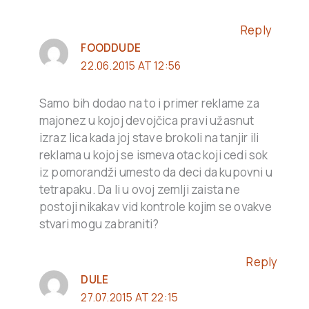
Reply
FOODDUDE
22.06.2015 AT 12:56
Samo bih dodao na to i primer reklame za
majonez u kojoj devojčica pravi užasnut
izraz lica kada joj stave brokoli na tanjir ili
reklama u kojoj se ismeva otac koji cedi sok
iz pomorandži umesto da deci da kupovni u
tetrapaku. Da li u ovoj zemlji zaista ne
postoji nikakav vid kontrole kojim se ovakve
stvari mogu zabraniti?
Reply
DULE
27.07.2015 AT 22:15