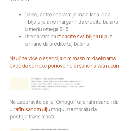
Dakle, potrebno vam je malo lana, riba i
riblje ulje a ne margarin da sredite balans
između omega 3 i 6.
I treba vam da
izbacite sva biljna ulja
iz
ishrane da sredite taj balans.
Naučite više o esencijalnim masnim kiselinama
ovde da se neko ponovo ne bi šalio na vaš račun
.
Ne zaboravite da je “Omegol” ulje rafinisano i da
u
rafinisanom ulju
mogu i ne moraju da
postoje trans masti.