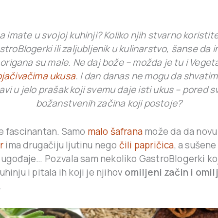
a imate u svojoj kuhinji? Koliko njih stvarno koristi
troBlogerki ili zaljubljenik u kulinarstvo, šanse da 
i origana su male. Ne daj bože – možda je tu i Vegeta i
ojačivačima ukusa
. I dan danas ne mogu da shvatim
tavi u jelo prašak koji svemu daje isti ukus – pored s
božanstvenih začina koji postoje?
je fascinantan. Samo
malo šafrana
može da da novu 
r
ima drugačiju ljutinu nego
čili papričica
, a sušene
e ugođaje… Pozvala sam nekoliko GastroBlogerki ko
hinju i pitala ih koji je njihov
omiljeni začin i omil
.