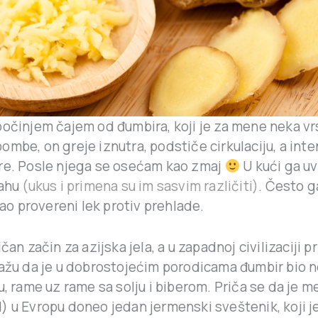
počinjem čajem od đumbira, koji je za mene neka vr
mbe, on greje iznutra, podstiče cirkulaciju, a inte
re. Posle njega se osećam kao zmaj
U kući ga uv
rahu
(ukus i primena su im sasvim različiti)
. Često g
 kao provereni lek protiv prehlade.
čan začin za azijska jela, a u zapadnoj civilizaciji pr
Kažu da je u dobrostojećim porodicama đumbir bio 
u, rame uz rame sa solju i biberom. Priča se da je 
) u Evropu doneo jedan jermenski sveštenik, koji je