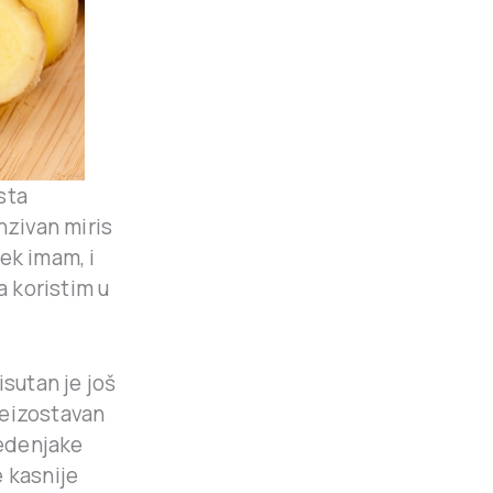
sta
nzivan miris
ek imam, i
a koristim u
isutan je još
neizostavan
medenjake
 kasnije