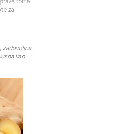
 “prave torte”
pte za
, zadovoljna,
skusna kao