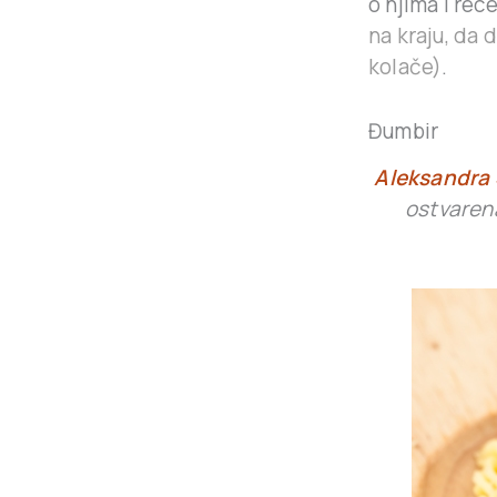
o njima i rec
na kraju, da
kolače)
.
Đumbir
Aleksandra 
ostvarena