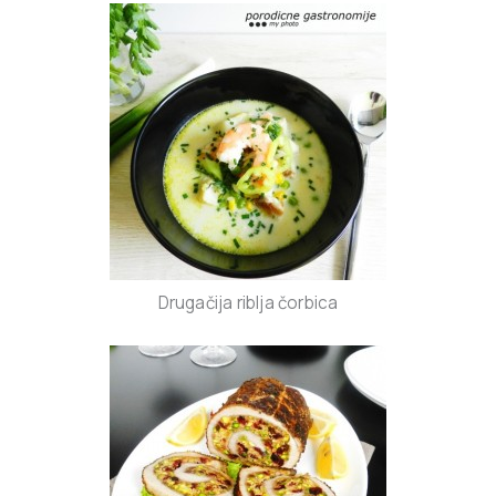
Drugačija riblja čorbica