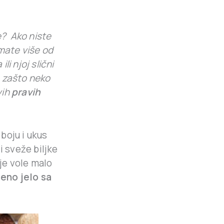
te? Ako niste
imate više od
li njoj slični
 zašto neko
vih
pravih
boju i ukus
 i sveže biljke
je vole malo
jeno jelo sa