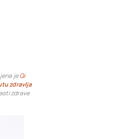
njena je
Qi
tu zdravlja
lasti zdrave