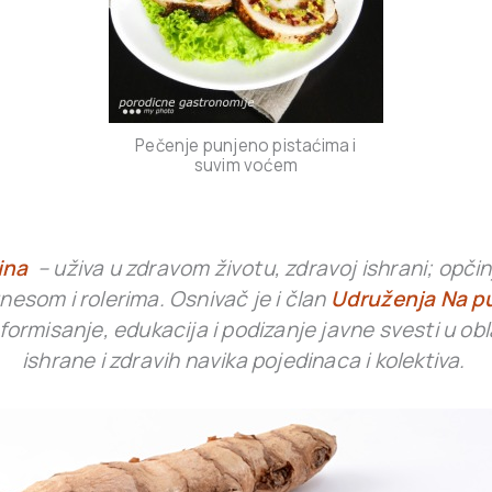
Pečenje punjeno pistaćima i
suvim voćem
ina
– uživa u zdravom životu, zdravoj ishrani; opči
itnesom i rolerima. Osnivač je i član
Udruženja Na pu
j informisanje, edukacija i podizanje javne svesti u ob
ishrane i zdravih navika pojedinaca i kolektiva.