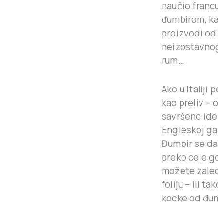
naučio franc
đumbirom, ka
proizvodi od
neizostavno
rum…
Ako u Italiji
kao preliv – 
savršeno ide 
Engleskoj ga 
Đumbir se da
preko cele go
možete zaledit
foliju – ili t
kocke od đum