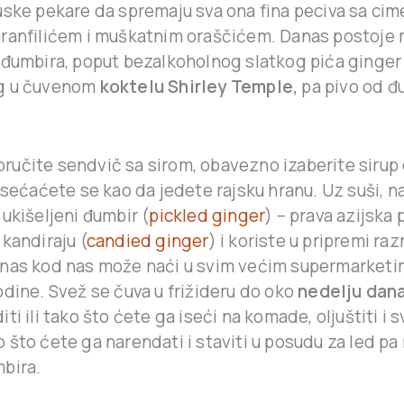
uske pekare da spremaju sva ona fina peciva sa ci
ranfilićem i muškatnim oraščićem. Danas postoje
 đumbira, poput bezalkoholnog slatkog pića ginger 
g u čuvenom
koktelu Shirley Temple,
pa pivo od đu
 poručite sendvič sa sirom, obavezno izaberite siru
osećaćete se kao da jedete rajsku hranu. Uz suši, n
ukišeljeni đumbir (
pickled ginger
) – prava azijska 
kandiraju (
candied ginger
) i koriste u pripremi raz
nas kod nas može naći u svim većim supermarketim
dine. Svež se čuva u frižideru do oko
nedelju dan
i ili tako što ćete ga iseći na komade, oljuštiti i sv
ako što ćete ga narendati i staviti u posudu za led pa
bira.