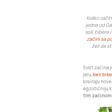
Koliko začin
jedna od Gas
soli, bibera 
začini sa p
želi da s
Svet začina 
jelu,
beli bibe
kreiraju nov
egzotičniju ku
tim začinom