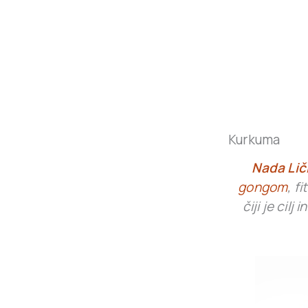
Kurkuma
Nada Lič
gongom
, f
čiji je cil