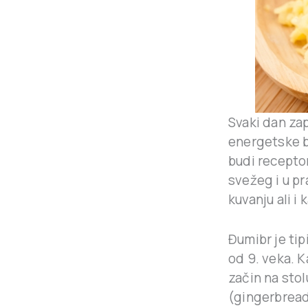
Svaki dan za
energetske bo
budi recepto
svežeg i u p
kuvanju ali i
Đumibr je tipi
od 9. veka. 
začin na stol
(gingerbread