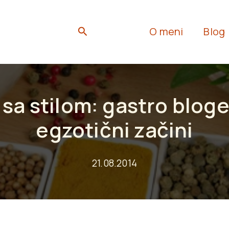
Search
O meni
Blog
 sa stilom: gastro bloge
egzotični začini
21.08.2014