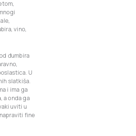
metom,
 mnogi
ale,
bira, vino,
p od đumbira
aravno,
poslastica. U
nih slatkiša.
a i ima ga
a
, a onda ga
aki uviti u
 napraviti fine