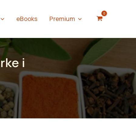
eBooks
Premium
rke i