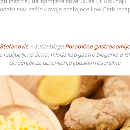
epti inspirišu da isprobate nove ukuse
(ili u slučaju
 dodate novi začin u svoje postojeće Low Carb rece
Stefanović
– autor bloga
Porodične gastronomije
 i zaljubljena žena; mlada kao gastro blogerka a i
stručnjak za upravljanje ljudskim resursima