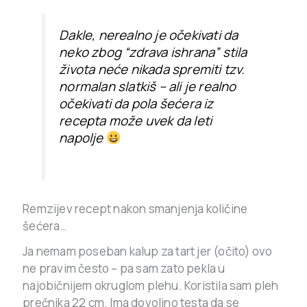
Dakle, nerealno je očekivati da
neko zbog “zdrava ishrana” stila
života neće nikada spremiti tzv.
normalan slatkiš – ali je realno
očekivati da pola šećera iz
recepta može uvek da leti
napolje
Remzijev recept nakon smanjenja količine
šećera…
Ja nemam poseban kalup za tart jer (očito) ovo
ne pravim često – pa sam zato pekla u
najobičnijem okruglom plehu. Koristila sam pleh
prečnika 22 cm. Ima dovoljno testa da se