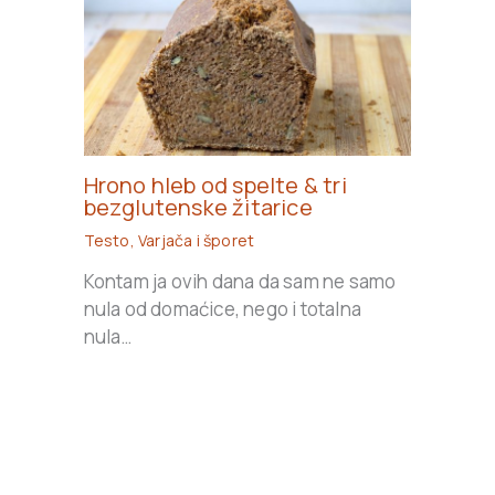
Hrono hleb od spelte & tri
bezglutenske žitarice
Testo
,
Varjača i šporet
Kontam ja ovih dana da sam ne samo
nula od domaćice, nego i totalna
nula…