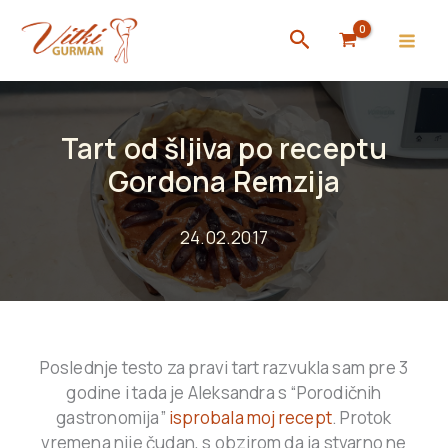
Skip
Search
to
content
Tart od šljiva po receptu
Gordona Remzija
24.02.2017
Poslednje testo za pravi tart razvukla sam pre 3
godine i tada je Aleksandra s “Porodičnih
gastronomija”
isprobala moj recept
. Protok
vremena nije čudan, s obzirom da ja stvarno ne