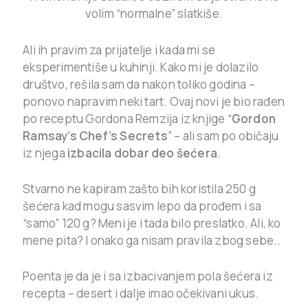
volim “normalne” slatkiše.
Ali ih pravim za prijatelje i kada mi se
eksperimentiše u kuhinji. Kako mi je dolazilo
društvo, rešila sam da nakon toliko godina –
ponovo napravim neki tart. Ovaj novi je bio rađen
po receptu Gordona Remzija iz knjige “
Gordon
Ramsay’s Chef’s Secrets
” – ali sam po običaju
iz njega
izbacila dobar deo šećera
.
Stvarno ne kapiram zašto bih koristila 250 g
šećera kad mogu sasvim lepo da prođem i sa
“samo” 120 g? Meni je i tada bilo preslatko. Ali, ko
mene pita? I onako ga nisam pravila zbog sebe…
Poenta je da je i sa izbacivanjem pola šećera iz
recepta – desert i dalje imao očekivani ukus.