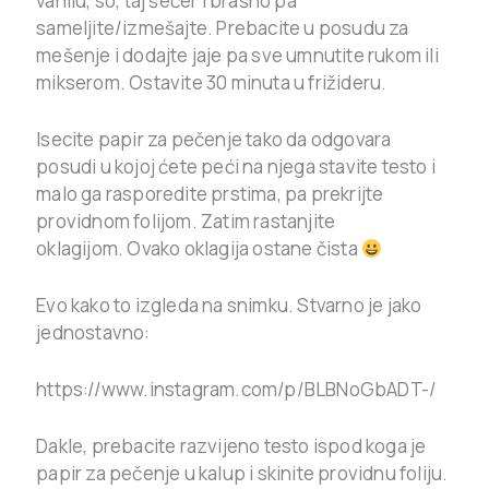
vanilu, so, taj šećer i brašno pa
sameljite/izmešajte. Prebacite u posudu za
mešenje i dodajte jaje pa sve umnutite rukom ili
mikserom. Ostavite 30 minuta u frižideru.
Isecite papir za pečenje tako da odgovara
posudi u kojoj ćete peći na njega stavite testo i
malo ga rasporedite prstima, pa prekrijte
providnom folijom. Zatim rastanjite
oklagijom. Ovako oklagija ostane čista
Evo kako to izgleda na snimku. Stvarno je jako
jednostavno:
https://www.instagram.com/p/BLBNoGbADT-/
Dakle, prebacite razvijeno testo ispod koga je
papir za pečenje u kalup i skinite providnu foliju.