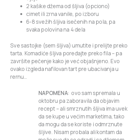
2 kašike džema od šljiva (opciono)
cimet ili zrna vanile, po izboru
6-8 svežih šljiva isečenih na pola, pa
svaka polovina na 4 dela
Sve sastojke (sem šljiva) umutite i prelijte preko
tarta. Komadiće šljiva poređajte preko fila – pa
završite pečenje kako je već objašnjeno. Evo
ovako izgleda nafilovan tart pre ubacivanja u
rernu…
NAPOMENA
: ovo sam spremala u
oktobru pa zaboravila da objavim
recept – ali smrznutih šljiva ima uvek
da se kupe u većim marketima, tako
da mogu da se koriste i odmrznute
šljive. Nisam probala ali kontam da
može sve da se odradi i sa džemom