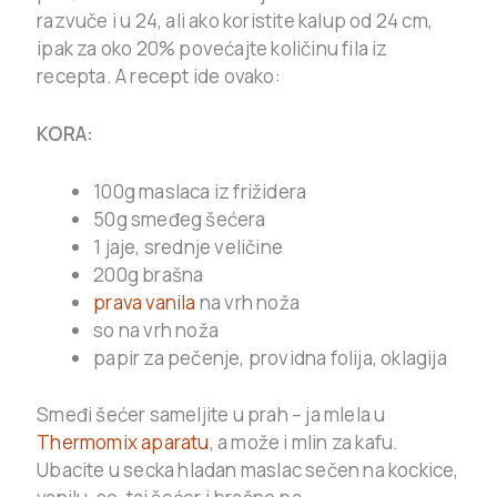
razvuče i u 24, ali ako koristite kalup od 24 cm,
ipak za oko 20% povećajte količinu fila iz
recepta. A recept ide ovako:
KORA:
100g maslaca iz frižidera
50g smeđeg šećera
1 jaje, srednje veličine
200g brašna
prava vanila
na vrh noža
so na vrh noža
papir za pečenje, providna folija, oklagija
Smeđi šećer sameljite u prah – ja mlela u
Thermomix aparatu
, a može i mlin za kafu.
Ubacite u secka hladan maslac sečen na kockice,