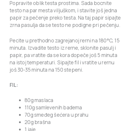
Popravite oblik testa prostima. Sada bocnite
testo na par mesta viljuškom, i stavite još jedna
papir za pečenje preko testa. Na taj papir sipajte
zrna pasulja da se testo ne podigne pri pečenju.
Pecite u prethodno zagrejanoj rerni na 180°C, 15
minuta. Izvadite testo iz rerne, sklonite pasulj i
papir, pa vratite da se kora dopeče još 5 minuta
na istoj temperaturi. Sipajte fil i vratite u rernu
još 30-35 minuta na 150 stepeni.
FIL:
80g maslaca
110g samlevenih badema
70g smeđeg šećera u prahu
20g brašna
1 jaje