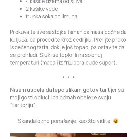
4 kašike džema od šljiva
2 kašike vode
trunka soka od limuna
Prokuvajte sve sastojke taman da masa počne da
kuljuča, pa procedite kroz cediljku. Prelijte preko
ispečenog tarta, dok je još topao, pa ostavite da
se prohladi. Služi se toplo ili na sobnoj
temperaturi (mada i iz frižidera bude super).
* * *
Nisam uspela da lepo slikam gotov tart
jer su
moji gosti odlučili da odmah obeleže svoju
“teritoriju”.
Skandalozno ponašanje, kao što vidite!