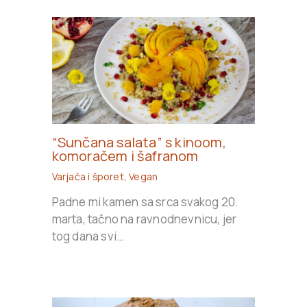
“Sunčana salata” s kinoom,
komoračem i šafranom
Varjača i šporet
,
Vegan
Padne mi kamen sa srca svakog 20.
marta, tačno na ravnodnevnicu, jer
tog dana svi…