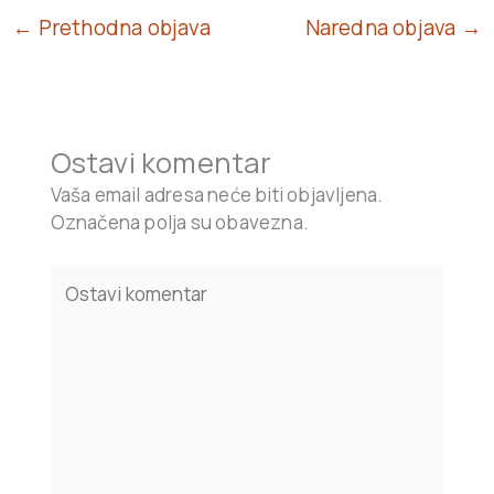
← Prethodna objava
Naredna objava →
Ostavi komentar
Vaša email adresa neće biti objavljena.
Označena polja su obavezna.
Type
here..