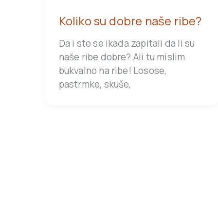
Koliko su dobre naše ribe?
Da i ste se ikada zapitali da li su
naše ribe dobre? Ali tu mislim
bukvalno na ribe! Losose,
pastrmke, skuše,