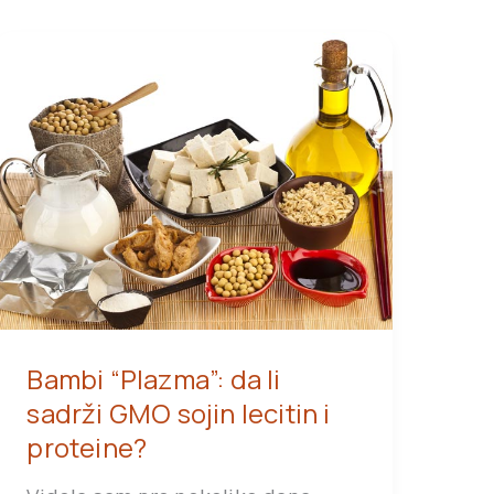
Bambi “Plazma”: da li
sadrži GMO sojin lecitin i
proteine?