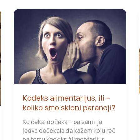
Kodeks alimentarijus, ili –
koliko smo skloni paranoji?
Ko čeka, dočeka – pa sam i ja
jedva dočekala da kažem koju reč
na temu Kodeks Alimentarijus