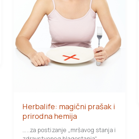
Herbalife: magični prašak i
prirodna hemija
…..za postizanje „mršavog stanja i
zdravstvenog blagostanja“