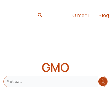
Search
O meni
Blog
GMO