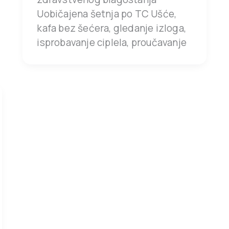
Uobičajena šetnja po TC Ušće,
kafa bez šećera, gledanje izloga,
isprobavanje ciplela, proučavanje