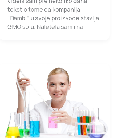
Videla sam pre nekoliko dana
tekst o tome da kompanija
“Bambi” u svoje proizvode stavlja
GMO soju. Naletela sam i na