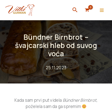
Skip
Search
to
content
Bündner Birnbrot –
švajcarski hleb od suvog
voća
25.11.2023
Kada sam prvi put videla
Bündner Birnbrot
,
poželela sam da ga spremim