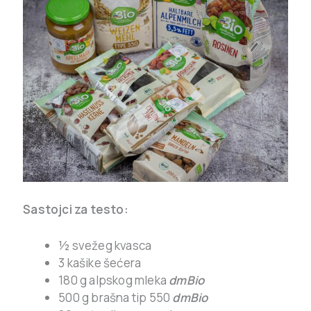
Sastojci za testo:
½ svežeg kvasca
3 kašike šećera
180 g alpskog mleka
dmBio
500 g brašna tip 550
dmBio