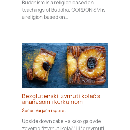
Buddhism is a religion based on
teachings of Buddha. GORDONISM is
a religion based on…
Bezglutenski izvrnuti kolač s
ananasom i kurkumom
Šećer
,
Varjača i šporet
Upside down cake – a kako ga ovde
zovemo “izvrnuti kolač” ili “prevrnuti