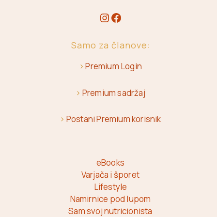
Samo za članove:
>
Premium Login
>
Premium sadržaj
>
Postani Premium korisnik
eBooks
Varjača i šporet
Lifestyle
Namirnice pod lupom
Sam svoj nutricionista