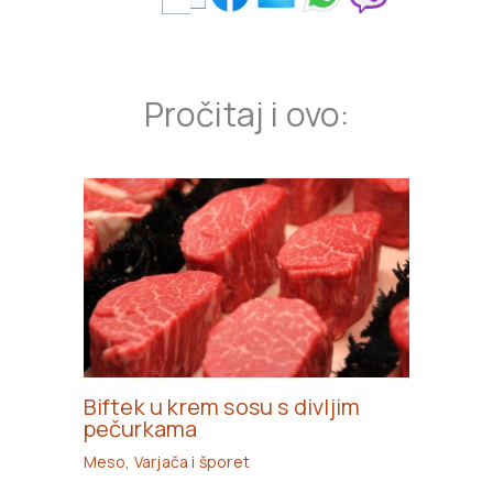
Pročitaj i ovo:
Biftek u krem sosu s divljim
pečurkama
Meso
,
Varjača i šporet