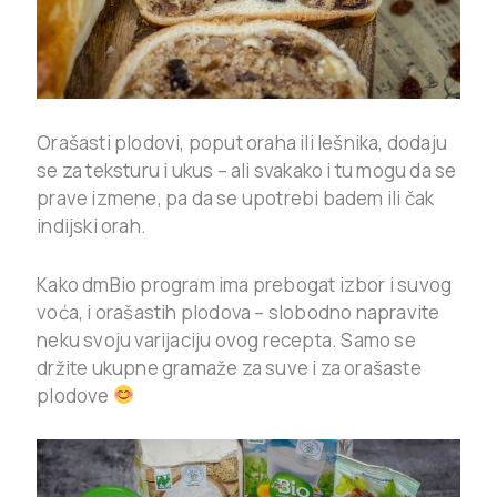
Orašasti plodovi, poput oraha ili lešnika, dodaju
se za teksturu i ukus – ali svakako i tu mogu da se
prave izmene, pa da se upotrebi badem ili čak
indijski orah.
Kako dmBio program ima prebogat izbor i suvog
voća, i orašastih plodova – slobodno napravite
neku svoju varijaciju ovog recepta. Samo se
držite ukupne gramaže za suve i za orašaste
plodove