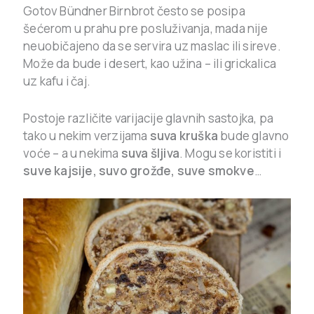
Gotov Bündner Birnbrot često se posipa
šećerom u prahu pre posluživanja, mada nije
neuobičajeno da se servira uz maslac ili sireve.
Može da bude i desert, kao užina – ili grickalica
uz kafu i čaj.
Postoje različite varijacije glavnih sastojka, pa
tako u nekim verzijama
suva kruška
bude glavno
voće – a u nekima
suva šljiva
. Mogu se koristiti i
suve kajsije, suvo grožđe, suve smokve
…