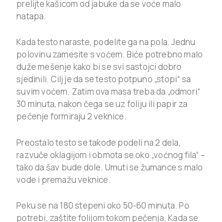
prelijte kašicom od jabuke da se voće malo
natapa.
Kada testo naraste, podelite ga na pola. Jednu
polovinu zamesite s voćem. Biće potrebno malo
duže mešenje kako bi se svi sastojci dobro
sjedinili. Cilj je da se testo potpuno „stopi“ sa
suvim voćem. Zatim ova masa treba da „odmori“
30 minuta, nakon čega se uz foliju ili papir za
pečenje formiraju 2 veknice.
Preostalo testo se takođe podeli na 2 dela,
razvuče oklagijom i obmota se oko „voćnog fila“ –
tako da šav bude dole. Umuti se žumance s malo
vode i premažu veknice.
Peku se na 180 stepeni oko 50-60 minuta. Po
potrebi, zaštite folijom tokom pečenja. Kada se