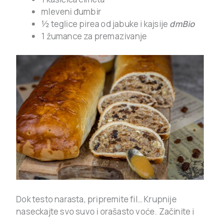
mleveni đumbir
½ teglice pirea od jabuke i kajsije
dmBio
1 žumance za premazivanje
­­­­­­­­Dok testo narasta, pripremite fil… Krupnije
naseckajte svo suvo i orašasto voće. Začinite i