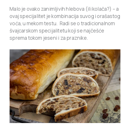
Malo je ovako zanimljivih hlebova (ili kolača?) – a
ovaj specijalitet je kombinacija suvog i orašastog
voća, u mekom testu. Radi se o tradicionalnom
švajcarskom specijalitetu koji se najčešće
sprema tokom jeseni i za praznike.