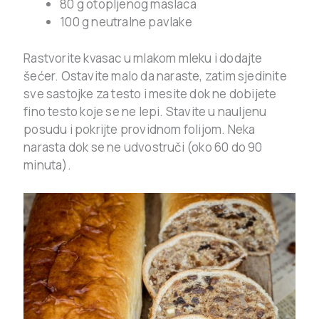
80 g otopljenog maslaca
100 g neutralne pavlake
Rastvorite kvasac u mlakom mleku i dodajte
šećer. Ostavite malo da naraste, zatim sjedinite
sve sastojke za testo i mesite dok ne dobijete
fino testo koje se ne lepi. Stavite u nauljenu
posudu i pokrijte providnom folijom. Neka
narasta dok se ne udvostruči (oko 60 do 90
minuta).