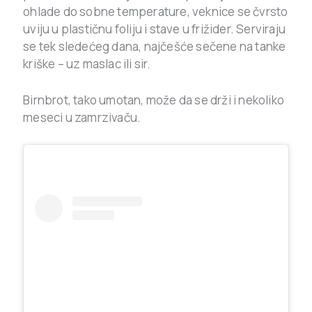
ohlade do sobne temperature, veknice se čvrsto
uviju u plastičnu foliju i stave u frižider. Serviraju
se tek sledećeg dana, najčešće sečene na tanke
kriške – uz maslac ili sir.
Birnbrot, tako umotan, može da se drži i nekoliko
meseci u zamrzivaču.