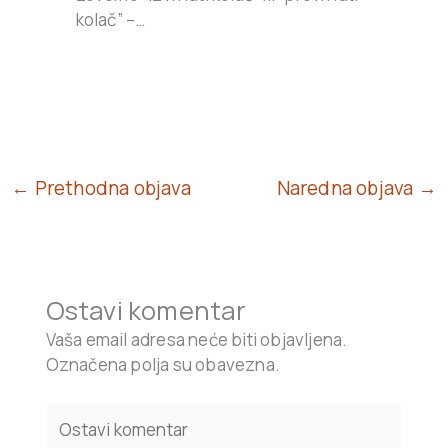
kolač” –…
← Prethodna objava
Naredna objava →
Ostavi komentar
Vaša email adresa neće biti objavljena.
Označena polja su obavezna.
Type
here..