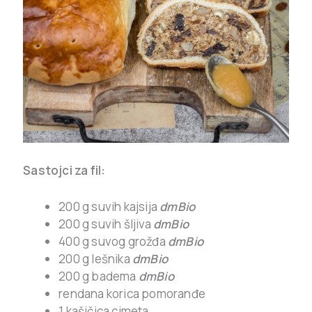
Sastojci za fil:
200 g suvih kajsija
dmBio
200 g suvih šljiva
dmBio
400 g suvog grožđa
dmBio
200 g lešnika
dmBio
200 g badema
dmBio
rendana korica pomoranđe
1 kašičica cimeta