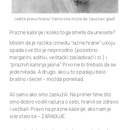
Jedite pravu hranu! Samo ona može da zaustavi glad!
Prazne kalorije i koliko toga smete da unesete?
Mislim da je razlika između “lažne hrane” u koju
spada sve što je neprirodno (posebno
margarini, aditivi, veštački zaslađivači i sl.) i
“praznih kalorija jasna”. Prvo ne bi trebalo da se
jede nikada. A drugo, ako u to spadaju belo
brašno i šećer – možda ponekad.
Ali samo ako smo zaslužili. Na primer time što
smo dobro vodili računa o sebi, hranili se zdravo
i vežbali. Pravo na prazne kalorije, ako nam je
iole stalo se – ZARAĐUJE.