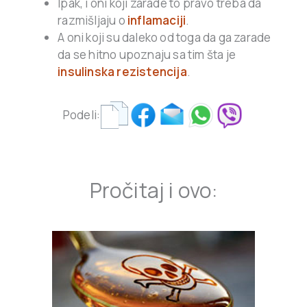
Ipak, i oni koji zarade to pravo treba da
razmišljaju o
inflamaciji
.
A oni koji su daleko od toga da ga zarade
da se hitno upoznaju sa tim šta je
insulinska rezistencija
.
Podeli:
Pročitaj i ovo: