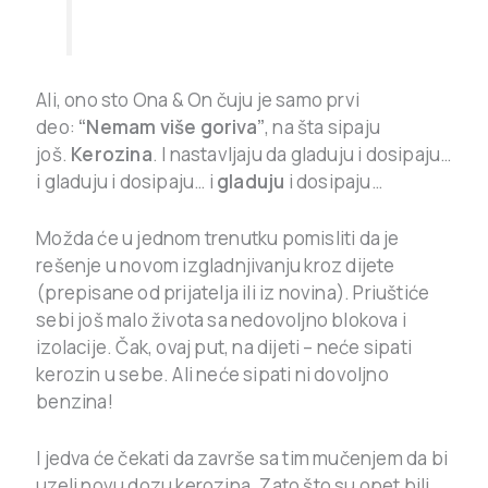
Ali, ono sto Ona & On čuju je samo prvi
deo:
“Nemam više goriva”
, na šta sipaju
još.
Kerozina
. I nastavljaju da gladuju i dosipaju…
i gladuju i dosipaju… i
gladuju
i dosipaju…
Možda će u jednom trenutku pomisliti da je
rešenje u novom izgladnjivanju kroz dijete
(prepisane od prijatelja ili iz novina). Priuštiće
sebi još malo života sa nedovoljno blokova i
izolacije. Čak, ovaj put, na dijeti – neće sipati
kerozin u sebe. Ali neće sipati ni dovoljno
benzina!
I jedva će čekati da završe sa tim mučenjem da bi
uzeli novu dozu kerozina. Zato što su opet bili