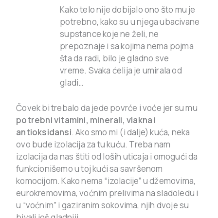
Kako telo nije dobijalo ono što mu je
potrebno, kako su u njega ubacivane
supstance koje ne želi, ne
prepoznaje i sa kojima nema pojma
šta da radi, bilo je gladno sve
vreme. Svaka ćelija je umirala od
gladi…
Čovek bi trebalo da jede povrće i voće jer su mu
potrebni vitamini, minerali, vlakna i
antioksidansi
. Ako smo mi (i dalje) kuća, neka
ovo bude izolacija za tu kuću. Treba nam
izolacija da nas štiti od loših uticaja i omogući da
funkcionišemo u toj kući sa savršenom
komocijom. Kako nema “izolacije” u džemovima,
eurokremovima, voćnim prelivima na sladoledu i
u “voćnim” i gaziranim sokovima, njih dvoje su
bivali još gladniji…