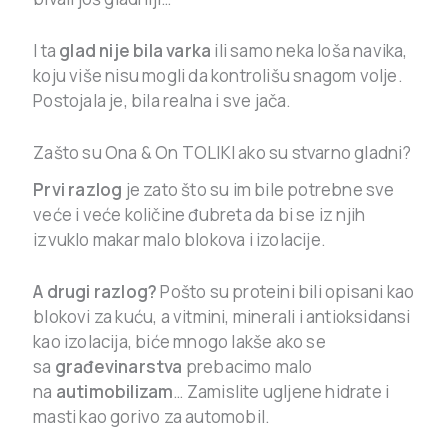
I ta
glad nije bila varka
ili samo neka loša navika,
koju više nisu mogli da kontrolišu snagom volje.
Postojala je, bila realna i sve jača.
Zašto su Ona & On TOLIKI ako su stvarno gladni?
Prvi razlog
je zato što su im bile potrebne sve
veće i veće količine đubreta da bi se iz njih
izvuklo makar malo blokova i izolacije.
A drugi razlog?
Pošto su proteini bili opisani kao
blokovi za kuću, a vitmini, minerali i antioksidansi
kao izolacija, biće mnogo lakše ako se
sa
građevinarstva
prebacimo malo
na
autimobilizam
… Zamislite ugljene hidrate i
masti kao gorivo za automobil.