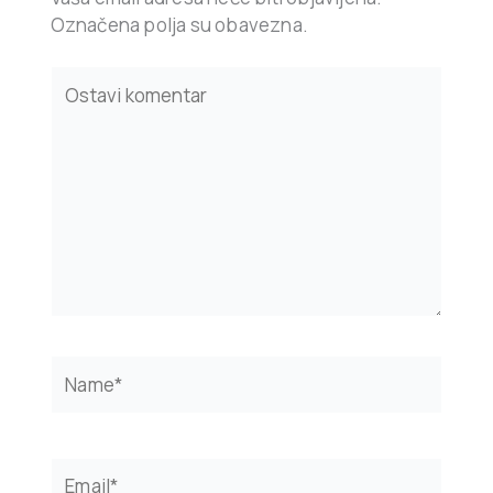
Označena polja su obavezna.
Type
here..
Name*
Email*