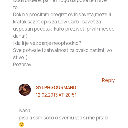
bodybildere, pa ne mogu da povezem sve
to…
Dok ne procitam pregrst ovih saveta,moze li
kratak sazet opis za Low Carb i savet za
uspesan pocetak-kako preziveti prvih mesec
dana:)
I da li je vezbanje neophodno?
Sve pohvale i zahvalnost za ovako zanimljivo
stivo:)
Pozdrav!
Reply
SYLPHGOURMAND
12.02.2013 AT 20:51
Ivana,
pisala sam soko o svemu što si me pitala