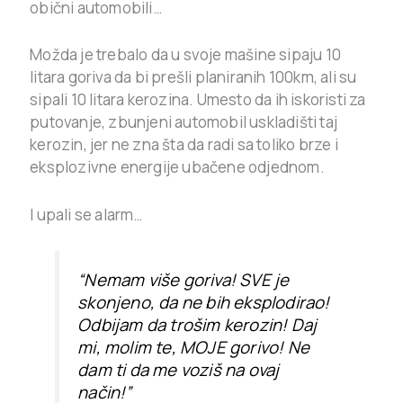
obični automobili…
Možda je trebalo da u svoje mašine sipaju 10
litara goriva da bi prešli planiranih 100km, ali su
sipali 10 litara kerozina. Umesto da ih iskoristi za
putovanje, zbunjeni automobil uskladišti taj
kerozin, jer ne zna šta da radi sa toliko brze i
eksplozivne energije ubačene odjednom.
I upali se alarm…
“Nemam više goriva! SVE je
skonjeno, da ne bih eksplodirao!
Odbijam da trošim kerozin! Daj
mi, molim te, MOJE gorivo! Ne
dam ti da me voziš na ovaj
način!”