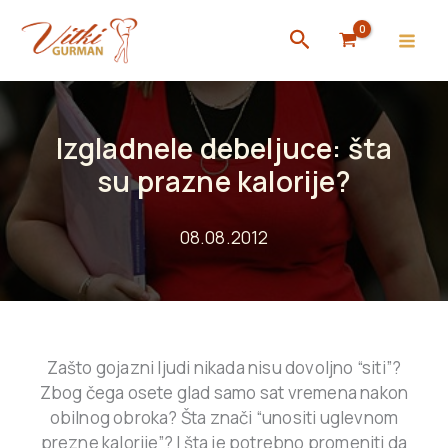
Skip
Search
to
content
Izgladnele debeljuce: šta
su prazne kalorije?
08.08.2012
Zašto gojazni ljudi nikada nisu dovoljno “siti”?
Zbog čega osete glad samo sat vremena nakon
obilnog obroka? Šta znači “unositi uglevnom
prezne kalorije”? I šta je potrebno promeniti da