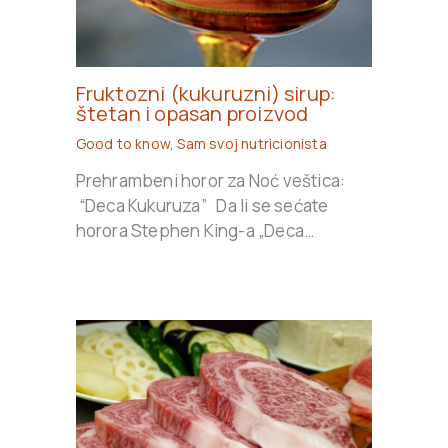
Fruktozni (kukuruzni) sirup:
štetan i opasan proizvod
Good to know
,
Sam svoj nutricionista
Prehrambeni horor za Noć veštica:
“Deca Kukuruza” Da li se sećate
horora Stephen King-a „Deca…