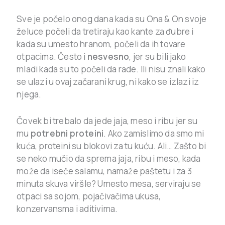
Sve je počelo onog dana kada su Ona & On svoje
želuce počeli da tretiraju kao kante za đubre i
kada su umesto hranom, počeli da ih tovare
otpacima. Često i
nesvesno
, jer su bili jako
mladi kada su to počeli da rade. Ili nisu znali kako
se ulazi u ovaj začarani krug, ni kako se izlazi iz
njega.
Čovek bi trebalo da jede jaja, meso i ribu jer su
mu
potrebni proteini
. Ako zamislimo da smo mi
kuća, proteini su blokovi za tu kuću. Ali… Zašto bi
se neko mučio da sprema jaja, ribu i meso, kada
može da iseče salamu, namaže paštetu i za 3
minuta skuva viršle? Umesto mesa, serviraju se
otpaci sa sojom, pojačivačima ukusa,
konzervansma i aditivima.