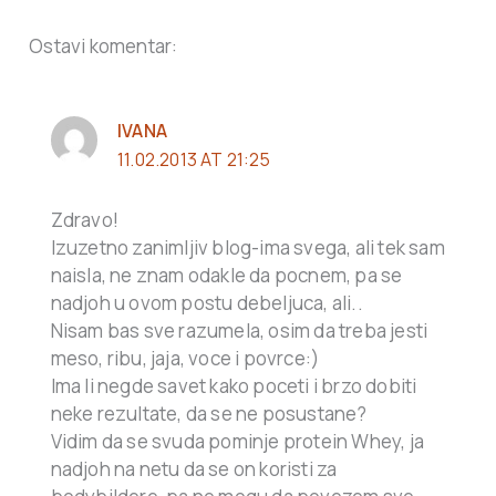
Ostavi komentar:
IVANA
11.02.2013 AT 21:25
Zdravo!
Izuzetno zanimljiv blog-ima svega, ali tek sam
naisla, ne znam odakle da pocnem, pa se
nadjoh u ovom postu debeljuca, ali..
Nisam bas sve razumela, osim da treba jesti
meso, ribu, jaja, voce i povrce:)
Ima li negde savet kako poceti i brzo dobiti
neke rezultate, da se ne posustane?
Vidim da se svuda pominje protein Whey, ja
nadjoh na netu da se on koristi za