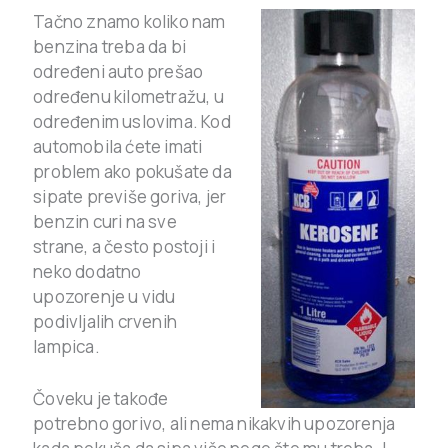
Tačno znamo koliko nam
benzina treba da bi
određeni auto prešao
određenu kilometražu, u
određenim uslovima. Kod
automobila ćete imati
problem ako pokušate da
sipate previše goriva, jer
benzin curi na sve
strane, a često postoji i
neko dodatno
upozorenje u vidu
podivljalih crvenih
lampica.
Čoveku je takođe
potrebno gorivo, ali nema nikakvih upozorenja