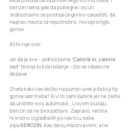
kada pokuša da sipa više nego što mu treba. I
benzin nema gde da pobegne i iscuri.
Jednostavno se postojeće gorivo uskadišti, da
napravi mesta za nepotrebno, novopristiglo
gorivo.
Ali to nije sve!
Jer da je sve – jednostavna “
Calorie in, calorie
out
” teorija bi bila rešenje – što se nikako ne
dešava!
Znate kako vas dečko na pumpi uvek pita koji tip
goriva vam treba? Ili vi to sami kažete jer ne želite
da uništite svoj automobil… U ovom slučaju,
benzin se ne bira pažljivo. Zapravo, večina
hronično izgladnelih po navici u sebe
sipa
KEROZIN
. Kao da su mlazni avioni, a ne