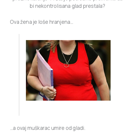
bi nekontrolisana glad prestala?
Ova žena je loše hranjena…
…a ovaj muškarac umire od gladi.