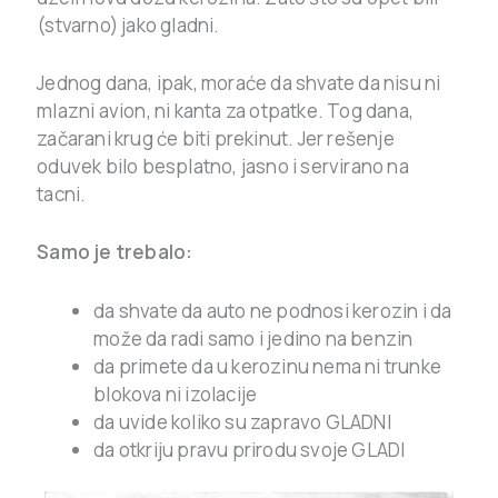
(stvarno) jako gladni.
Jednog dana, ipak, moraće da shvate da nisu ni
mlazni avion, ni kanta za otpatke. Tog dana,
začarani krug će biti prekinut. Jer rešenje
oduvek bilo besplatno, jasno i servirano na
tacni.
Samo je trebalo:
da shvate da auto ne podnosi kerozin i da
može da radi samo i jedino na benzin
da primete da u kerozinu nema ni trunke
blokova ni izolacije
da uvide koliko su zapravo GLADNI
da otkriju pravu prirodu svoje GLADI