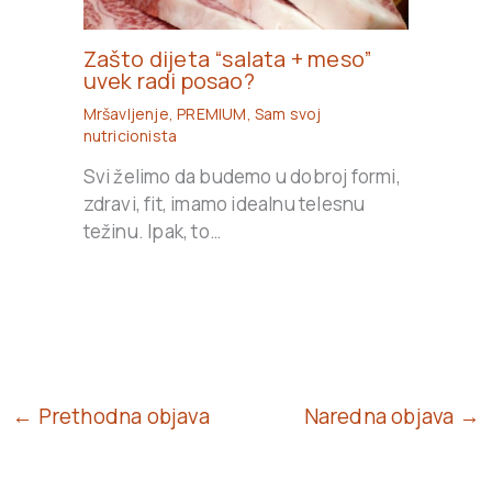
Zašto dijeta “salata + meso”
uvek radi posao?
Mršavljenje
,
PREMIUM
,
Sam svoj
nutricionista
Svi želimo da budemo u dobroj formi,
zdravi, fit, imamo idealnu telesnu
težinu. Ipak, to…
← Prethodna objava
Naredna objava →