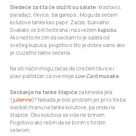
Sledeće za šta će služiti su salate
: krastavci,
paradajz, tikvice, šargarepa… Mogu da sečem
kolutove tanke kao papir. Začas, bukvalno.
Svakako će biti testirana i na svežem
kupusu
.
Ako nešto mrzim da seckam to je salata od
svežeg kupusa, pogotovo što je dobra samo ako
je izuzetno takno sečena.
Na isti način mogu začas da izrežem tikvice i
plavi patlidžan za sve moje
Low Carb
musake
.
Seckanje na tanke štapiće
za kineska jela
(
julienne
)? Nekada je bilo problem jer prvo treba
iseckati hranu na tanke kolutove, pa onda na
štapiće. Oko kolutova se više ne brinem.
Pogotovo ako rešim da se borim s tvrdim
celerom.