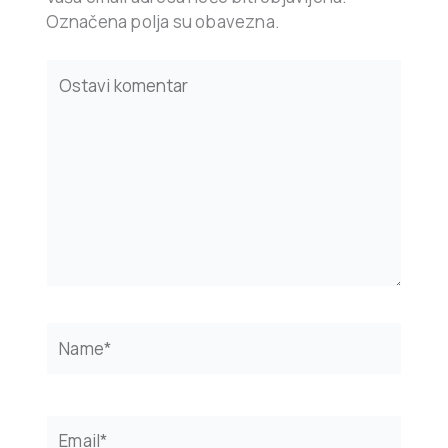
Označena polja su obavezna.
Type
here..
Name*
Email*