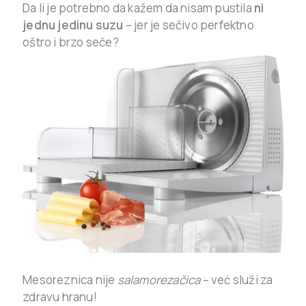
Da li je potrebno da kažem da nisam pustila
ni
jednu jedinu suzu
– jer je sečivo perfektno
oštro i brzo seče?
Mesoreznica nije
salamorezačica
– već služi za
zdravu hranu!