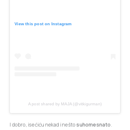
View this post on Instagram
A post shared by MAJA (@vitkigurman)
I dobro, isećiću nekad i nešto
suhomesnato
.