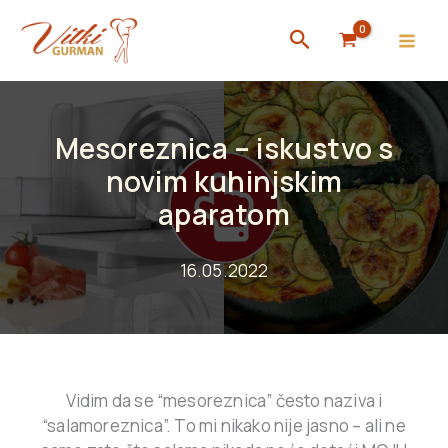
Skip
Search
to
content
Mesoreznica – iskustvo s
novim kuhinjskim
aparatom
16.05.2022
Vidim da se “mesoreznica” često naziva i
“salamoreznica”. To mi nikako nije jasno – ali ne