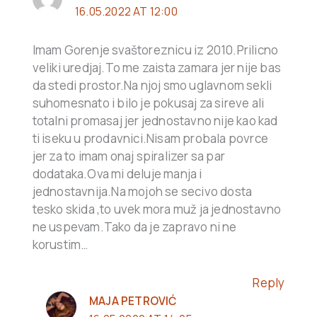
16.05.2022 AT 12:00
Imam Gorenje svaštoreznicu iz 2010.Prilicno
veliki uredjaj.To me zaista zamara jer nije bas
da stedi prostor.Na njoj smo uglavnom sekli
suhomesnato i bilo je pokusaj za sireve ali
totalni promasaj jer jednostavno nije kao kad
ti iseku u prodavnici.Nisam probala povrce
jer za to imam onaj spiralizer sa par
dodataka.Ova mi deluje manja i
jednostavnija.Na mojoh se secivo dosta
tesko skida ,to uvek mora muž ja jednostavno
ne uspevam.Tako da je zapravo ni ne
korustim…
Reply
MAJA PETROVIĆ