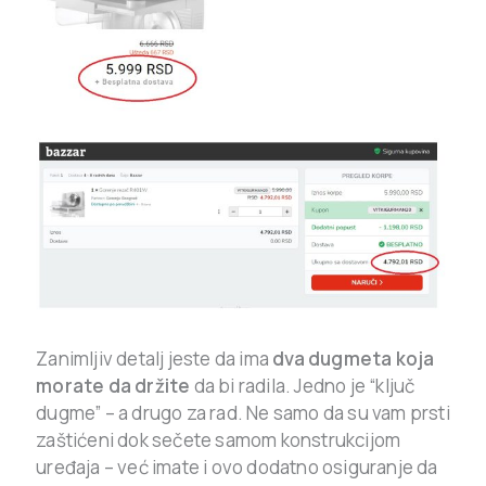
Zanimljiv detalj jeste da ima
dva dugmeta koja
morate da držite
da bi radila. Jedno je “ključ
dugme” – a drugo za rad. Ne samo da su vam prsti
zaštićeni dok sečete samom konstrukcijom
uređaja – već imate i ovo dodatno osiguranje da