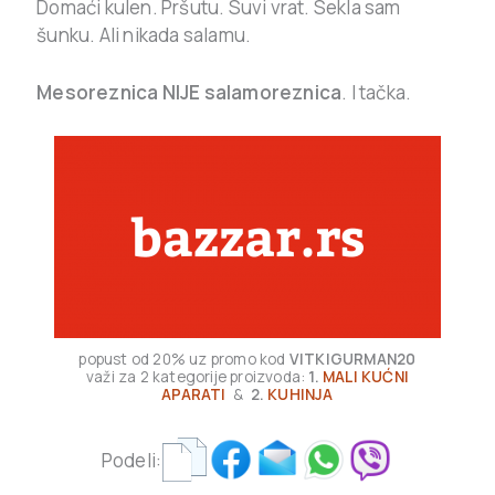
Domaći kulen. Pršutu. Suvi vrat. Sekla sam
šunku. Ali nikada salamu.
Mesoreznica NIJE salamoreznica
. I tačka.
popust od 20% uz promo kod
VITKIGURMAN20
važi za 2 kategorije proizvoda:
1.
MALI KUĆNI
APARATI
&
2.
KUHINJA
Podeli: