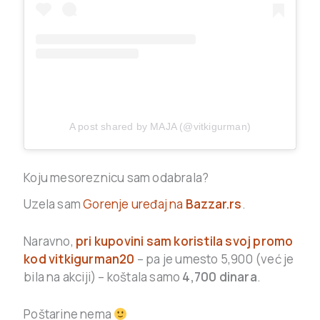
A post shared by MAJA (@vitkigurman)
Koju mesoreznicu sam odabrala?
Uzela sam
Gorenje uređaj na
Bazzar.rs
.
Naravno,
pri kupovini sam koristila svoj promo
kod vitkigurman20
– pa je umesto 5,900 (već je
bila na akciji) – koštala samo
4,700 dinara
.
Poštarine nema