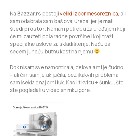
Na
Bazzar.rs
postoji
veliki izbor mesoreznica
, ali
sam odabrala sam baš ovaj uređaj jer je
mali i
štedi prostor
. Nemam potrebu za uređajem koji
će mi zauzeti pola radne površine i koji traži
specijalne uslove za skladištenje. Neću da
sečem juneću butnu kost na njemu
Dok nisam sve namontirala, delovala mi je čudno
– ali čim sam je uključila, bez ikakvih problema
sam isekla onaj crni luk. Kao i tikvicu + šunku, što
ste pogledali u video snimku gore.