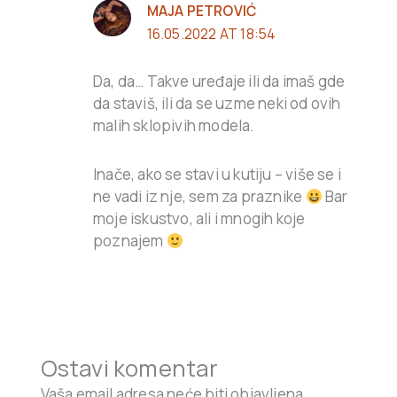
MAJA PETROVIĆ
16.05.2022 AT 18:54
Da, da… Takve uređaje ili da imaš gde
da staviš, ili da se uzme neki od ovih
malih sklopivih modela.
Inače, ako se stavi u kutiju – više se i
ne vadi iz nje, sem za praznike
Bar
moje iskustvo, ali i mnogih koje
poznajem
Ostavi komentar
Vaša email adresa neće biti objavljena.