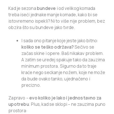
Kad je sezona
bundeve
i od velikog komada
treba iseći jednake manje komade, kako bi se
istovremeno ispekli? Ni to više nije problem, bez
obzira što su bundeve jako tvrde.
I sada ono pitanje koje jeste jako bitno:
koliko se teško održava?
Sečivo se
začas skine i opere. Baš nikakav problem.
A zatim se uređej spakuje tako da zauzima
minimum prostora. Sigurno da to traje
kraće nego seckanje nožem, koje ne može
da bude ovako tanko, ujednačeno i
precizno.
Zapravo –
evo koliko je lako i jednostavno za
upotrebu
. Plus, kad se sklopi – ne zauzima puno
prostora: