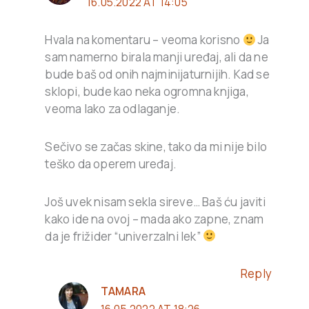
16.05.2022 AT 14:05
Hvala na komentaru – veoma korisno
Ja
sam namerno birala manji uređaj, ali da ne
bude baš od onih najminijaturnijih. Kad se
sklopi, bude kao neka ogromna knjiga,
veoma lako za odlaganje.
Sečivo se začas skine, tako da mi nije bilo
teško da operem uređaj.
Još uvek nisam sekla sireve… Baš ću javiti
kako ide na ovoj – mada ako zapne, znam
da je frižider “univerzalni lek”
Reply
TAMARA