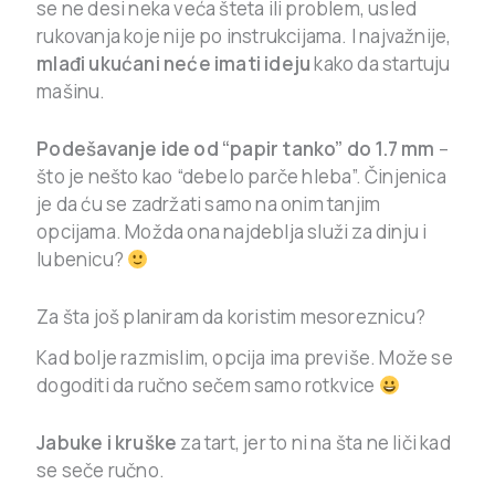
se ne desi neka veća šteta ili problem, usled
rukovanja koje nije po instrukcijama. I najvažnije,
mlađi ukućani neće imati ideju
kako da startuju
mašinu.
Podešavanje ide od “papir tanko” do 1.7 mm
–
što je nešto kao “debelo parče hleba”. Činjenica
je da ću se zadržati samo na onim tanjim
opcijama. Možda ona najdeblja služi za dinju i
lubenicu?
Za šta još planiram da koristim mesoreznicu?
Kad bolje razmislim, opcija ima previše. Može se
dogoditi da ručno sečem samo rotkvice
Jabuke i kruške
za tart, jer to ni na šta ne liči kad
se seče ručno.