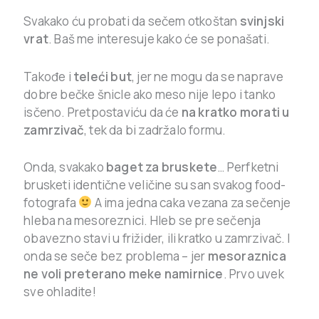
Svakako ću probati da sečem otkoštan
svinjski
vrat
. Baš me interesuje kako će se ponašati.
Takođe i
teleći but
, jer ne mogu da se naprave
dobre bečke šnicle ako meso nije lepo i tanko
isčeno. Pretpostaviću da će
na kratko morati u
zamrzivač
, tek da bi zadržalo formu.
Onda, svakako
baget za bruskete
… Perfketni
brusketi identične veličine su san svakog food-
fotografa
A ima jedna caka vezana za sečenje
hleba na mesoreznici. Hleb se pre sečenja
obavezno stavi u frižider, ili kratko u zamrzivač. I
onda se seče bez problema – jer
mesoraznica
ne voli preterano meke namirnice
. Prvo uvek
sve ohladite!