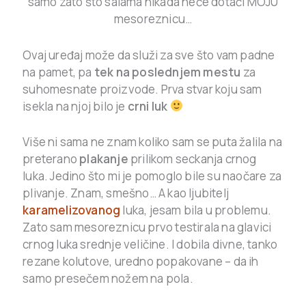
samo zato što salama nikada neće dotaći MOJU
mesoreznicu…
Ovaj uređaj može da služi za sve što vam padne
na pamet, pa
tek na poslednjem mestu
za
suhomesnate proizvode. Prva stvar koju sam
isekla na njoj bilo je
crni luk
Više ni sama ne znam koliko sam se puta žalila na
preterano
plakanje
prilikom seckanja crnog
luka. Jedino što mi je pomoglo bile su naočare za
plivanje. Znam, smešno… A kao ljubitelj
karamelizovanog
luka, jesam bila u problemu.
Zato sam mesoreznicu prvo testirala na glavici
crnog luka srednje veličine. I dobila divne, tanko
rezane kolutove, uredno popakovane – da ih
samo presečem nožem na pola.