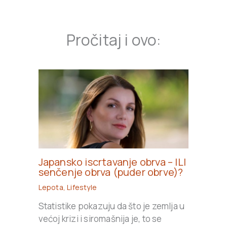
Pročitaj i ovo:
Japansko iscrtavanje obrva – ILI
senčenje obrva (puder obrve)?
Lepota
,
Lifestyle
Statistike pokazuju da što je zemlja u
većoj krizi i siromašnija je, to se