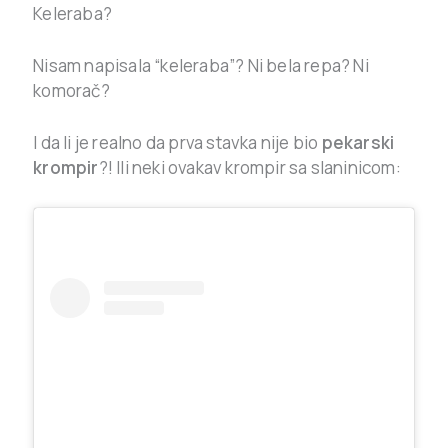
Keleraba?
Nisam napisala “keleraba”? Ni bela repa? Ni
komorač?
I da li je realno da prva stavka nije bio
pekarski
krompir
?! Ili neki ovakav krompir sa slaninicom: