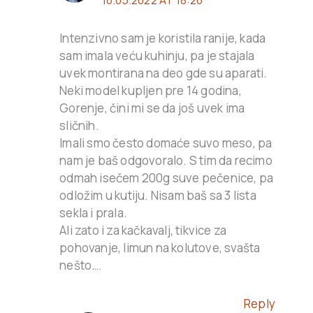
16.05.2022 AT 18:26
Intenzivno sam je koristila ranije, kada
sam imala veću kuhinju, pa je stajala
uvek montirana na deo gde su aparati.
Neki model kupljen pre 14 godina,
Gorenje, čini mi se da još uvek ima
sličnih.
Imali smo često domaće suvo meso, pa
nam je baš odgovoralo. S tim da recimo
odmah isečem 200g suve pečenice, pa
odložim u kutiju. Nisam baš sa 3 lista
sekla i prala.
Ali zato i za kačkavalj, tikvice za
pohovanje, limun na kolutove, svašta
nešto….
Reply