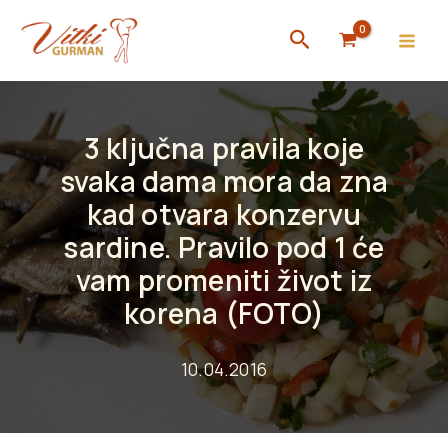
Skip
Search
to
content
3 ključna pravila koje
svaka dama mora da zna
kad otvara konzervu
sardine. Pravilo pod 1 će
vam promeniti život iz
korena (FOTO)
10.04.2016