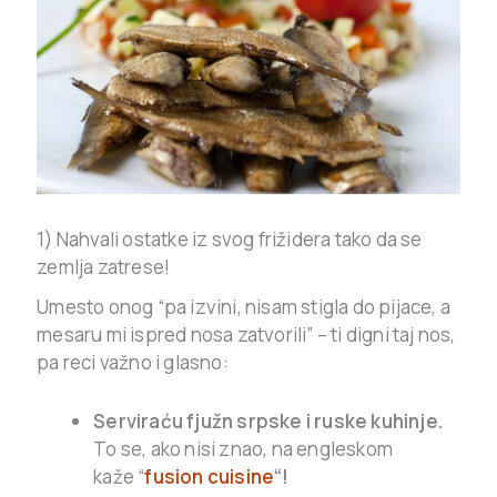
1) Nahvali ostatke iz svog frižidera tako da se
zemlja zatrese!
Umesto onog “pa izvini, nisam stigla do pijace, a
mesaru mi ispred nosa zatvorili” – ti digni taj nos,
pa reci važno i glasno:
Serviraću fjužn srpske i ruske kuhinje.
To se, ako nisi znao, na engleskom
kaže “
fusion cuisine
“
!