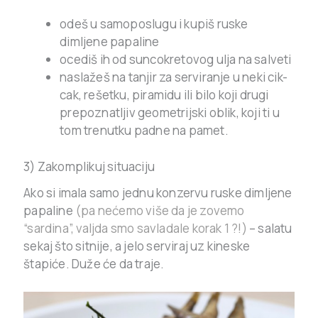
odeš u samoposlugu i kupiš ruske
dimljene papaline
ocediš ih od suncokretovog ulja na salveti
naslažeš na tanjir za serviranje u neki cik-
cak, rešetku, piramidu ili bilo koji drugi
prepoznatljiv geometrijski oblik, koji ti u
tom trenutku padne na pamet.
3) Zakomplikuj situaciju
Ako si imala samo jednu konzervu ruske dimljene
papaline
(pa nećemo više da je zovemo
“sardina”, valjda smo savladale korak 1 ?!)
– salatu
sekaj što sitnije, a jelo serviraj uz kineske
štapiće. Duže će da traje.