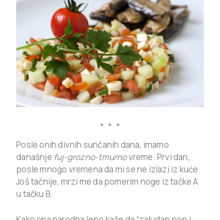
* * *
Posle onih divnih sunčanih dana, imamo
današnje
fuj-grozno-tmurno
vreme. Prvi dan,
posle mnogo vremena da mi se ne izlazi iz kuće.
Još tačnije, mrzi me da pomerim noge iz tačke A
u tačku B.
Kako ona narodna lepo kaže da “zaludan pop i