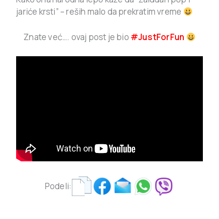
jariće krsti” – reših malo da prekratim vreme
Znate već…. ovaj post je bio
#JustForFun
Podeli: