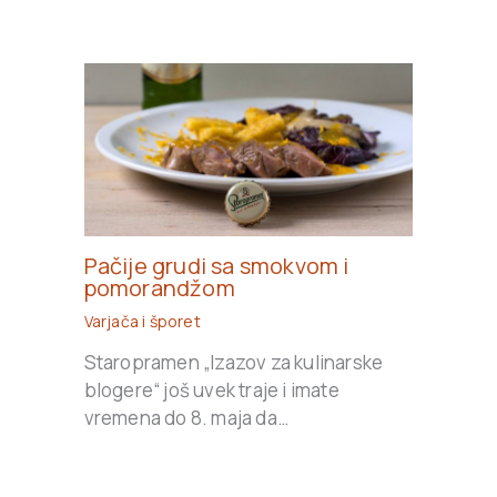
Pačije grudi sa smokvom i
pomorandžom
Varjača i šporet
Staropramen „Izazov za kulinarske
blogere“ još uvek traje i imate
vremena do 8. maja da…