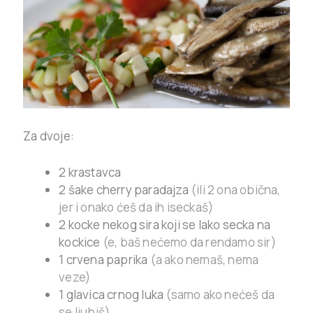
Za dvoje:
2 krastavca
2 šake cherry paradajza
(ili 2 ona obična,
jer i onako ćeš da ih iseckaš)
2 kocke nekog sira koji se lako secka na
kockice
(e, baš nećemo da rendamo sir)
1 crvena paprika
(a ako nemaš, nema
veze)
1 glavica crnog luka
(samo ako nećeš da
se ljubiš)