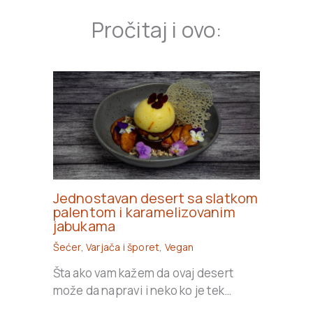
Pročitaj i ovo:
Jednostavan desert sa slatkom
palentom i karamelizovanim
jabukama
Šećer
,
Varjača i šporet
,
Vegan
Šta ako vam kažem da ovaj desert
može da napravi i neko ko je tek…