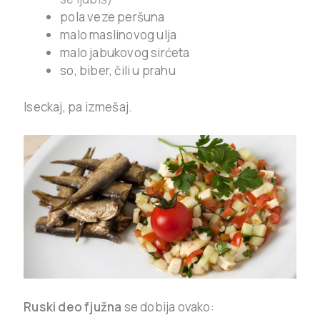
pola veze peršuna
malo maslinovog ulja
malo jabukovog sirćeta
so, biber, čili u prahu
Iseckaj, pa izmešaj.
Ruski deo fjužna
se dobija ovako: