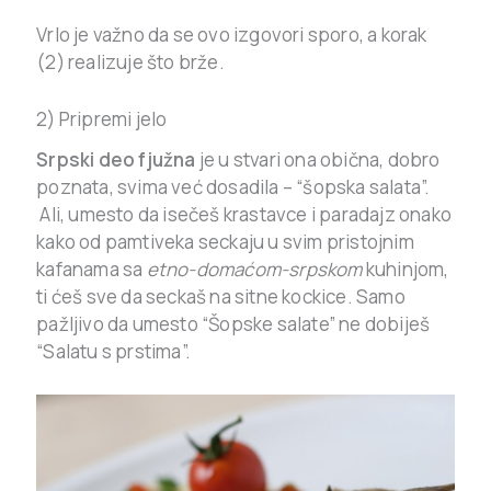
Vrlo je važno da se ovo izgovori sporo, a korak
(2) realizuje što brže.
2) Pripremi jelo
Srpski deo fjužna
je u stvari ona obična, dobro
poznata, svima već dosadila – “šopska salata”.
Ali, umesto da isečeš krastavce i paradajz onako
kako od pamtiveka seckaju u svim pristojnim
kafanama sa
etno-domaćom-srpskom
kuhinjom,
ti ćeš sve da seckaš na sitne kockice. Samo
pažljivo da umesto “Šopske salate” ne dobiješ
“Salatu s prstima”.