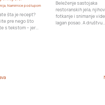
Beleženje sastojaka
mija
,
Namirnice pod lupom
restoranskih jela, njiho
ate šta je recept?
fotkanje i snimanje vide
ite pre nego što
lagan posao. A društvu
te s tekstom – jer…
ava