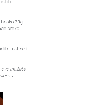
istite
jte oko
70g
lade preko
adite mafine i
p, ovo možete
sloj od