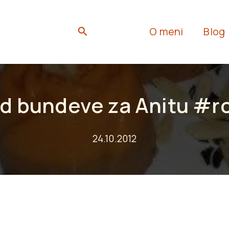
Search
O meni
Blog
od bundeve za Anitu #
24.10.2012