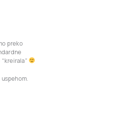
mo preko
andardne
 “kreirala”
 i uspehom.