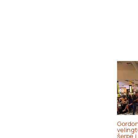
Gordon 
velingt
šerpe i