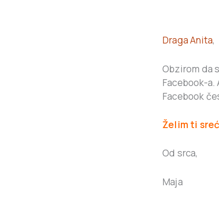
Draga Anita
,
Obzirom da s
Facebook-a. A
Facebook čest
Želim ti sr
Od srca,
Maja