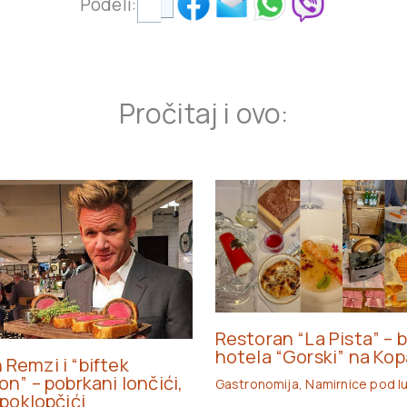
Podeli:
Pročitaj i ovo:
Restoran “La Pista” – b
hotela “Gorski” na Ko
Remzi i “biftek
on” – pobrkani lončići,
Gastronomija
,
Namirnice pod 
 poklopčići