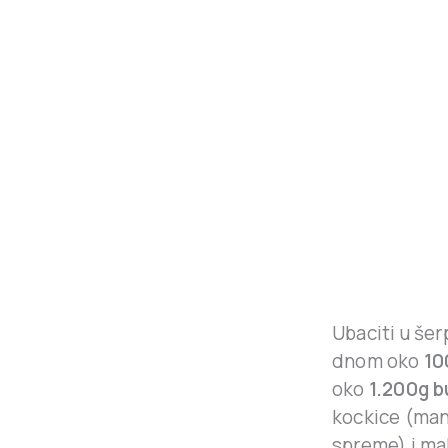
Ubaciti u šer
dnom oko
10
oko
1.200g 
kockice (man
spreme) i ma