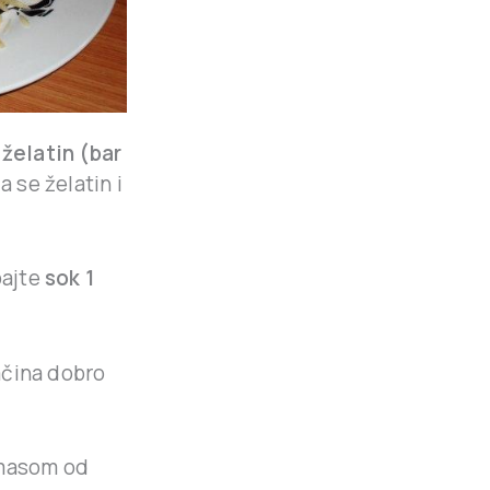
n
želatin (bar
a se želatin i
pajte
sok 1
ačina dobro
 masom od