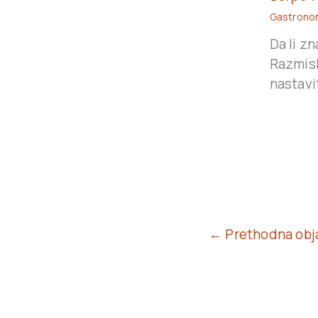
Gastrono
Da li zn
Razmisl
nastavi
← Prethodna obj