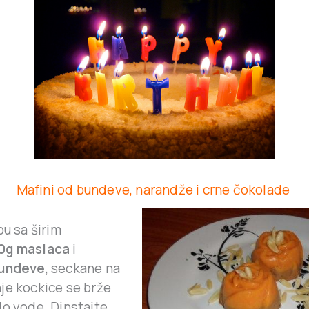
Mafini od bundeve, narandže i crne čokolade
pu sa širim
0g maslaca
i
bundeve
, seckane na
je kockice se brže
lo vode. Dinstajte