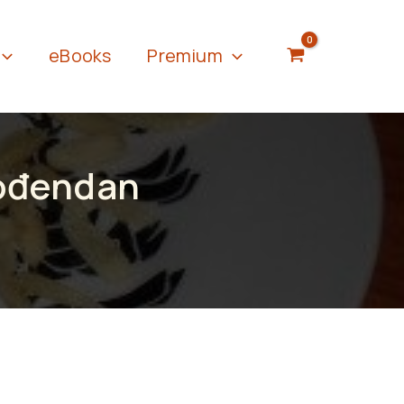
eBooks
Premium
rođendan