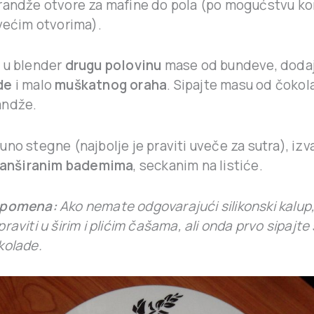
randže otvore za mafine do pola (po mogućstvu kor
 većim otvorima).
 u blender
drugu polovinu
mase od bundeve, doda
de
i malo
muškatnog oraha
. Sipajte masu od čoko
andže.
no stegne (najbolje je praviti uveče za sutra), izv
lanširanim bademima
, seckanim na listiće.
pomena:
Ako nemate odgovarajući silikonski kalu
raviti u širim i plićim čašama, ali onda prvo sipajte 
kolade.