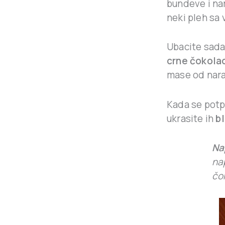
bundeve i na
neki pleh sa
Ubacite sada
crne čokola
mase od nar
Kada se potpu
ukrasite ih
b
Na
nap
čo