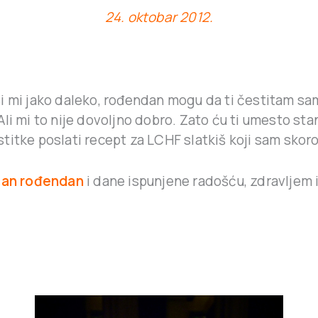
24. oktobar 2012.
i mi jako daleko, rođendan mogu da ti čestitam sa
li mi to nije dovoljno dobro. Zato ću ti umesto st
itke poslati recept za LCHF slatkiš koji sam skoro
ećan rođendan
i dane ispunjene radošću, zdravljem