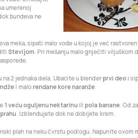
na umerenoj
dok bundeva ne
eva meka, sipati malo vode u kojoj je već rastvore
diti
Stevijom
. Pri mešanju malo gnječiti viljuškom d
 rasporede.
u na 2 jednaka dela. Ubacite u blender
prvi deo
i si
andže
i malo
rendane kore naranže
.
te
1 veću oguljenu nektarinu
ili
pola banane
. Od z
 prahu
. Izblendujete dok ne dobijete krem.
konski plah na neku čvrstu podlogu. Napunite ovom