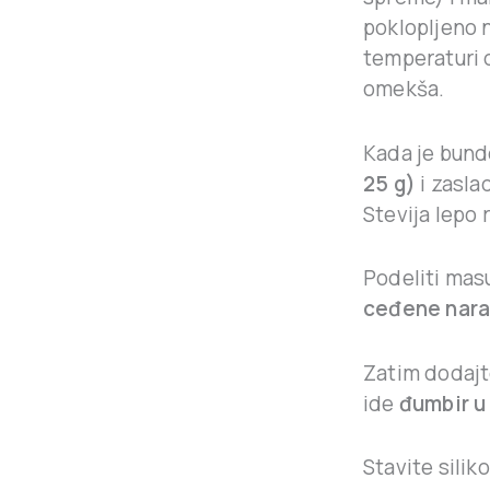
poklopljeno 
temperaturi 
omekša.
Kada je bund
25 g)
i zasla
Stevija lepo
Podeliti mas
ceđene nar
Zatim dodaj
ide
đumbir u
Stavite sili