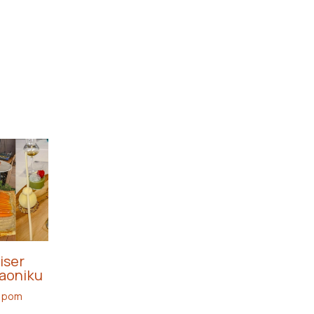
iser
paoniku
lupom