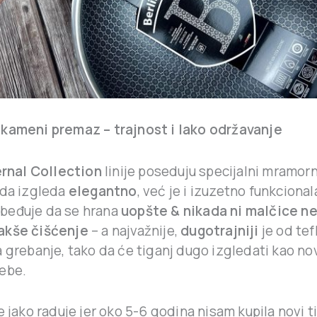
kameni premaz – trajnost i lako održavanje
rnal Collection
linije poseduju specijalni mramor
 da izgleda
elegantno
, već je i izuzetno funkcional
beđuje da se hrana
uopšte & nikada ni malčice ne
akše čišćenje
– a najvažnije,
dugotrajniji
je od tef
 grebanje, tako da će tiganj dugo izgledati kao nov
ebe.
e jako raduje jer oko 5-6 godina nisam kupila novi tig