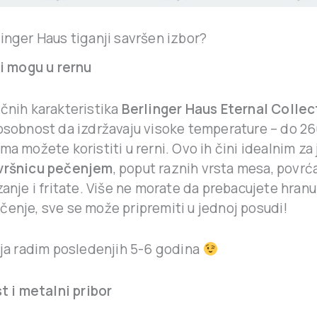
inger Haus tiganji savršen izbor?
ji mogu u rernu
učnih karakteristika
Berlinger Haus Eternal Collec
posobnost da izdržavaju visoke temperature – do 26
ma možete koristiti u rerni. Ovo ih čini idealnim za 
vršnicu pečenjem
, poput raznih vrsta mesa, povrća,
zanje i fritate. Više ne morate da prebacujete hranu 
čenje, sve se može pripremiti u jednoj posudi!
i ja radim posledenjih 5-6 godina
st i metalni pribor