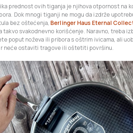
ika prednost ovih tiganja je njihova otpornost na k
bora. Dok mnogi tiganji ne mogu da izdrže upotreb
atula bez oštećenja,
Berlinger Haus Eternal Collec
za takvo svakodnevno korišćenje. Naravno, treba iz
e poput noževa ili pribora s oštrim ivicama, ali uo
r neće ostaviti tragove ili oštetiti površinu.