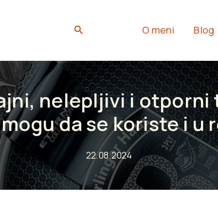
Search
O meni
Blog
ni, nelepljivi i otporni 
 mogu da se koriste i u 
22.08.2024