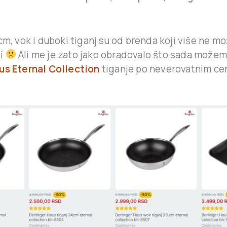
cm, vok i duboki tiganj su od brenda koji više ne m
ji
Ali me je zato jako obradovalo što sada možem
us Eternal Collection
tiganje po neverovatnim c