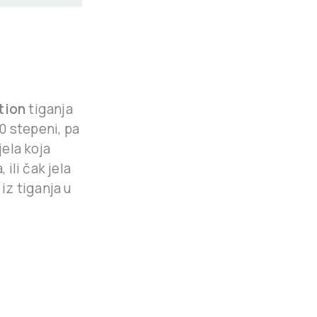
tion
tiganja
0 stepeni, pa
jela koja
 ili čak jela
iz tiganja u