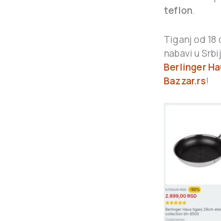
teflon
.
Tiganj od 18 
nabavi u Srbi
Berlinger Ha
Bazzar.rs
!