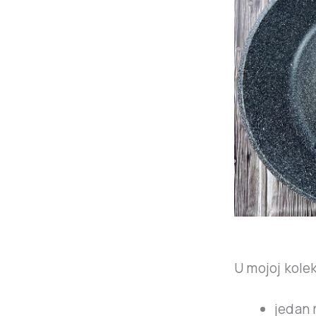
U mojoj kolek
jedan 