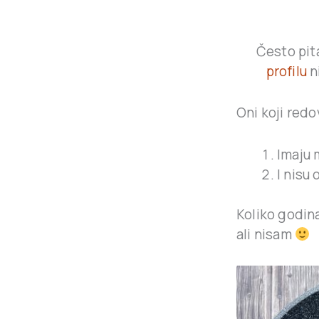
Često pit
profilu
n
Oni koji redov
Imaju 
I nisu 
Koliko godina
ali nisam