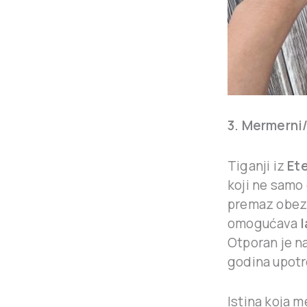
3. Mermerni/
Tiganji iz
Ete
koji ne samo
premaz obez
omogućava
l
Otporan je na
godina upotr
Istina koja m