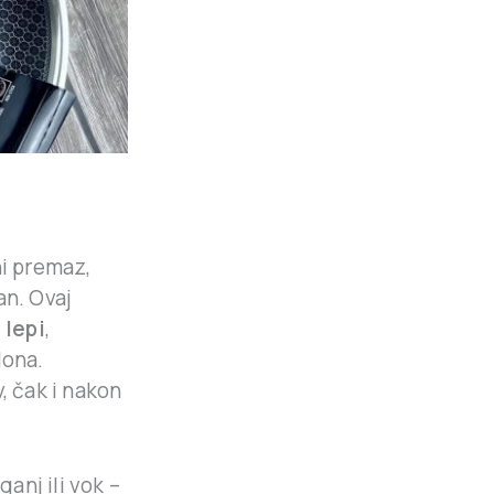
ni premaz,
an. Ovaj
 lepi
,
lona.
, čak i nakon
anj ili vok –