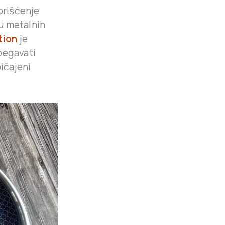
orišćenje
u metalnih
tion
je
begavati
bičajeni