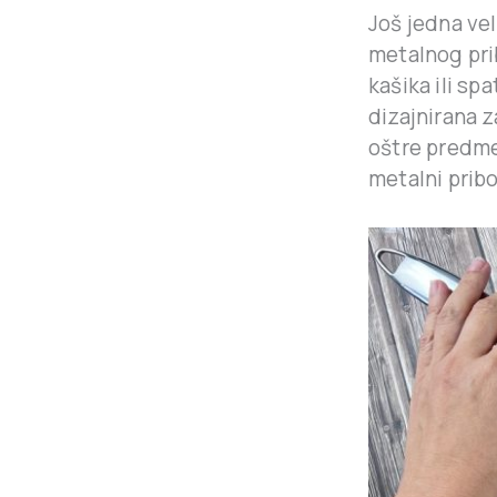
Još jedna vel
metalnog pri
kašika ili sp
dizajnirana 
oštre predmet
metalni pribo