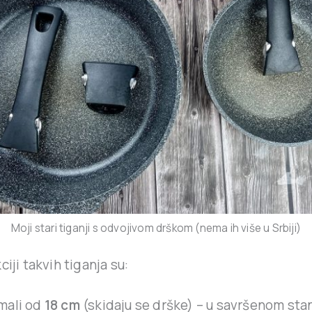
Moji stari tiganji s odvojivom drškom (nema ih više u Srbiji)
ciji takvih tiganja su:
mali od
18 cm
(skidaju se drške) – u savršenom sta