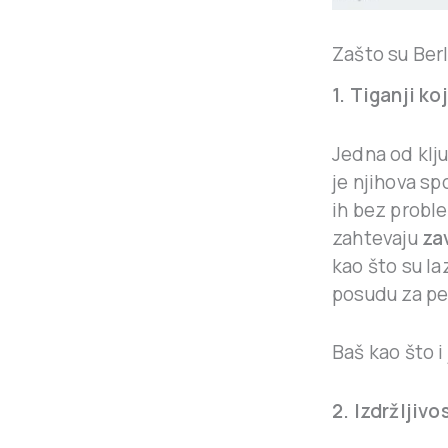
Zašto su Berl
1. Tiganji ko
Jedna od klj
je njihova s
ih bez proble
zahtevaju
za
kao što su la
posudu za pe
Baš kao što 
2. Izdržljivo