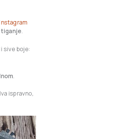
Instagram
 tiganje
.
i sive boje:
 dnom
.
dva ispravno,