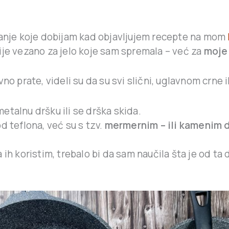
anje koje dobijam kad objavljujem recepte na mom
ije vezano za jelo koje sam spremala – već za
moje
no prate, videli su da su svi slični, uglavnom crne il
metalnu dršku ili se drška skida.
od teflona, već su s tzv.
mermernim – ili kamenim
 ih koristim, trebalo bi da sam naučila šta je od ta 