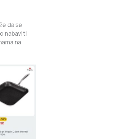
ože da se
o nabaviti
enama na