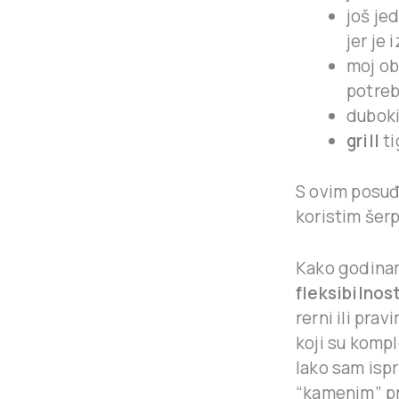
još je
jer je 
moj o
potreb
duboki
grill
ti
S ovim posu
koristim šer
Kako godinam
fleksibilnos
rerni ili pra
koji su kompl
Iako sam ispr
“kamenim” p