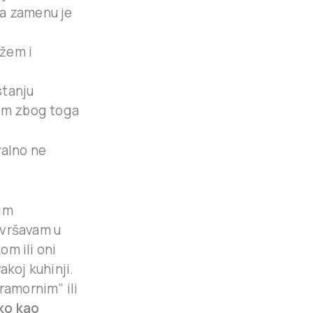
za zamenu je
ožem i
stanju
izim zbog toga
alno ne
nim
avršavam u
om ili oni
akoj kuhinji.
ramornim” ili
ako kao