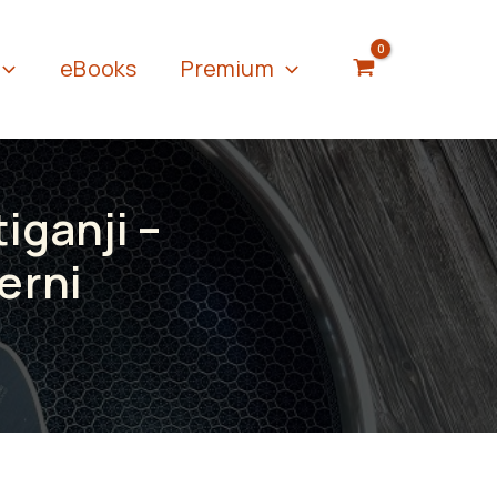
eBooks
Premium
tiganji –
rerni