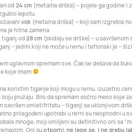
dan od
24 cm
(metalna drška) – pojele ga godine i 
izgubio lepotu
božavani
vok
(metalna drška) – koji sam izgrebla n
na je hitna zamena
 tiganj od
28 cm
(skidaju se drške) – u savršenom 
ganj – jedini koji ne može u rernu i teflonski je – š
đem uglavnom spremam sve. Čak se dešava da bukv
pe koje imam
a koristim tiganje koji mogu u rernu, izuzetno ce
t
koju pružaju. Bilo da spremam sočno meso koje z
vim savršen omlet/fritatu – tiganji sa uklonjivom dršk
etno prilagođeni upotrebi u rerni su neophodni u sv
obala mnoge, moji omiljeni su definitivno oni sa “m
remazom. Oni su
otporni, ne lepe se, i ne grebu l