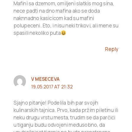
Mafini sa dzemom, omiljeni slatkis mog sina,
nece padti na dno mafina ako se doda
naknnadno kasicicom kad su mafini
polupeceni. Eto, i nisu neki trikovi, ali mene su
spasili nekoliko puta
Reply
V MESECEVA
19.05.2017 AT 21:32
Sjajno pitanje! Podelila bih par svojih
kulinarskih tajnica. Prvo, kada pržim piletinu ili
neku drugu vrstu mesta, trudim se da parčići
u tiganju budu odvojeni međusobno, da