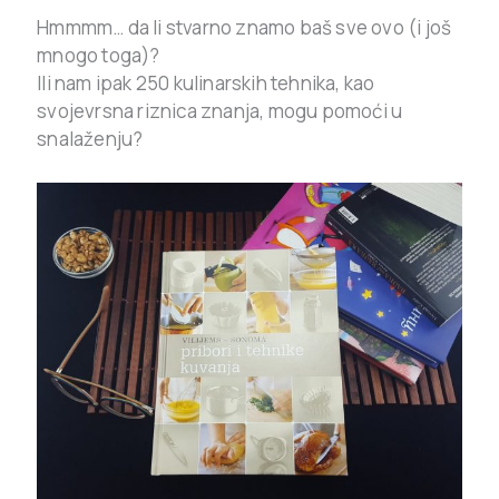
Hmmmm… da li stvarno znamo baš sve ovo (i još
mnogo toga)?
Ili nam ipak 250 kulinarskih tehnika, kao
svojevrsna riznica znanja, mogu pomoći u
snalaženju?