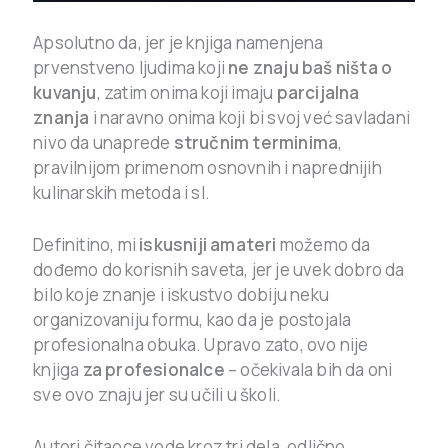
Apsolutno da, jer je knjiga namenjena
prvenstveno ljudima koji
ne znaju baš ništa o
kuvanju
, zatim onima koji imaju
parcijalna
znanja
i naravno onima koji bi svoj već savladani
nivo da unaprede
stručnim terminima
,
pravilnijom primenom osnovnih i naprednijih
kulinarskih metoda i sl.
Definitino, mi
iskusniji amateri
možemo da
dođemo do korisnih saveta, jer je uvek dobro da
bilo koje znanje i iskustvo dobiju neku
organizovaniju formu, kao da je postojala
profesionalna obuka. Upravo zato, ovo nije
knjiga
za profesionalce
– očekivala bih da oni
sve ovo znaju jer su učili u školi.
Autori čitaoce vode kroz tri dela, odlično