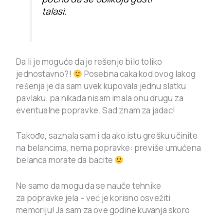
talasi.
Da li je moguće da je rešenje bilo toliko
jednostavno?!
Posebna caka kod ovog lakog
rešenja je da sam uvek kupovala jednu slatku
pavlaku, pa nikada nisam imala onu drugu za
eventualne popravke. Sad znam za jadac!
Takođe, saznala sam i da ako istu grešku učinite
na belancima, nema popravke: previše umućena
belanca morate da bacite
Ne samo da mogu da se nauče tehnike
za popravke jela – već je korisno osvežiti
memoriju! Ja sam za ove godine kuvanja skoro