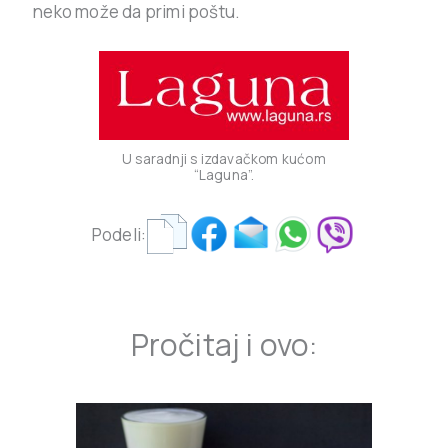
neko može da primi poštu.
U saradnji s izdavačkom kućom
“Laguna”.
Podeli:
Pročitaj i ovo: