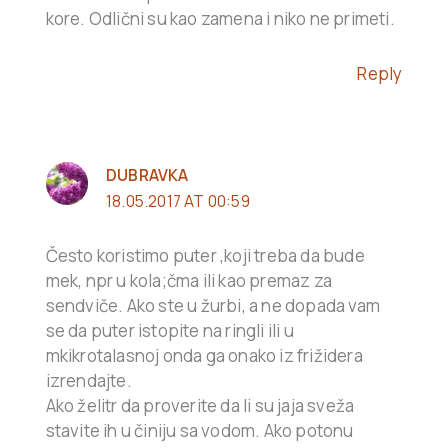
kore. Odlični su kao zamena i niko ne primeti.
Reply
DUBRAVKA
18.05.2017 AT 00:59
Često koristimo puter ,koji treba da bude
mek, npr u kola;čma ili kao premaz za
sendviče. Ako ste u žurbi, a ne dopada vam
se da puter istopite na ringli ili u
mkikrotalasnoj onda ga onako iz frižidera
izrendajte.
Ako želitr da proverite da li su jaja sveža
stavite ih u činiju sa vodom. Ako potonu