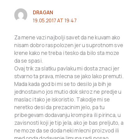
DRAGAN
19.05.2017 AT 19:47
Za mene vazi najbolji savet da ne kuvam ako
nisam dobro raspolozen jer u suprotnom sve
krene kako ne treba i tesko da bilo sta moze
da se spasi.
Ovaj trik za slatku pavlaku mi dosta znaci jer
stvarno ta prava, mlecna se jako lako premuti.
Mada kada god bi mi se to desilo ja bih je
jednostavno jos mutio dok skroz ne predje u
maslac i tako je iskoristio. Takodje mi se
neretko desi da prezacinim jelo, pa tu
pribegevam dodavanju krompira ili pirinca, u
zavisnosti koji je tip jela, ako je bas preljuto, a
ne moze da se doda neki mlecni proizvod ili
med onda dodavanje limuna radi posao.