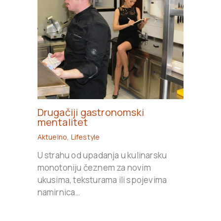
Drugačiji gastronomski
mentalitet
Aktuelno
,
Lifestyle
U strahu od upadanja u kulinarsku
monotoniju čeznem za novim
ukusima, teksturama ili spojevima
namirnica…