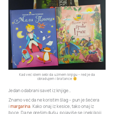
Kad već idem sebi da uzmem knjigu – red je da
obradujem i bratance
Jedan odabrani savet iz knjige…
Znamo već da ne koristim šlag – pun je šećera
i
margarina
. Kako onaj iz kesice, tako onaj iz
boce. Da ne grešim dušu, pojaviše se i neki koji