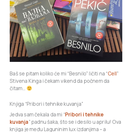
Baš se pitam koliko će mi “Besnilo” ličiti na “
Cell
”
Stivena Kinga i čekam vikend da počnem da
čitam…
Knjiga “Pribori i tehnike kuvanja”
Jedva sam čekala da mi “
Pribori i tehnike
kuvanja
” padnu šaka, što se i desilo u aprilu! Ova
knjiga je među Laguninim lux izdanjima – a