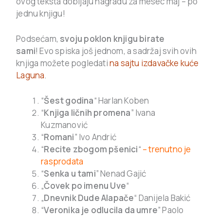
ovog teksta dobijaju nagradu za mesec maj – po
jednu knjigu!
Podsećam,
svoju poklon knjigu birate
sami
! Evo spiska još jednom, a sadržaj svih ovih
knjiga možete pogledati
na sajtu izdavačke kuće
Laguna
.
“
Šest godina
“ Harlan Koben
“
Knjiga ličnih promena
” Ivana
Kuzmanović
“
Romani
” Ivo Andrić
“
Recite zbogom pšenici
“
– trenutno je
rasprodata
“
Senka u tami
” Nenad Gajić
„
Čovek po imenu Uve
“
„
Dnevnik Dude Alapače
“ Danijela Bakić
“
Veronika je odlucila da umre
” Paolo