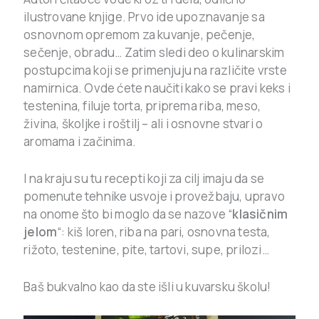
ilustrovane knjige. Prvo ide upoznavanje sa
osnovnom opremom za kuvanje, pečenje,
sečenje, obradu… Zatim sledi deo o kulinarskim
postupcima koji se primenjuju na različite vrste
namirnica. Ovde ćete naučiti kako se pravi keks i
testenina, filuje torta, priprema riba, meso,
živina, školjke i roštilj – ali i osnovne stvari o
aromama i začinima.
I na kraju su tu recepti koji za cilj imaju da se
pomenute tehnike usvoje i provežbaju, upravo
na onome što bi moglo da se nazove “
klasičnim
jelom
“: kiš loren, riba na pari, osnovna testa,
rižoto, testenine, pite, tartovi, supe, prilozi…
Baš bukvalno kao da ste išli u kuvarsku školu!