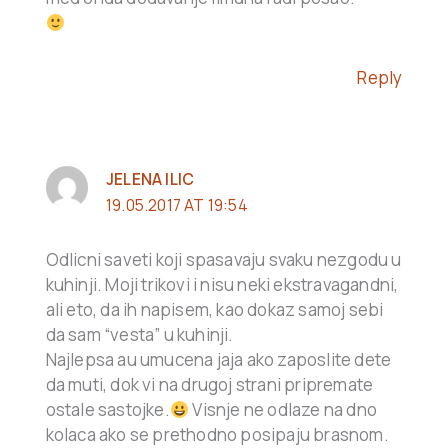
Reply
JELENA ILIC
19.05.2017 AT 19:54
Odlicni saveti koji spasavaju svaku nezgodu u
kuhinji. Moji trikovi i nisu neki ekstravagandni,
ali eto, da ih napisem, kao dokaz samoj sebi
da sam “vesta” u kuhinji.
Najlepsa au umucena jaja ako zaposlite dete
da muti, dok vi na drugoj strani pripremate
ostale sastojke.
Visnje ne odlaze na dno
kolaca ako se prethodno posipaju brasnom.