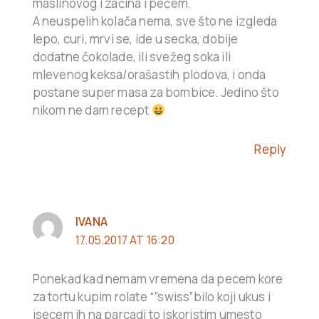
maslinovog i začina i pečem.
A neuspelih kolača nema, sve što ne izgleda
lepo, curi, mrvi se, ide u secka, dobije
dodatne čokolade, ili svežeg soka ili
mlevenog keksa/orašastih plodova, i onda
postane super masa za bombice. Jedino što
nikom ne dam recept
Reply
IVANA
17.05.2017 AT 16:20
Ponekad kad nemam vremena da pecem kore
za tortu kupim rolate “”swiss”bilo koji ukus i
isecem ih na parcadi to iskoristim umesto