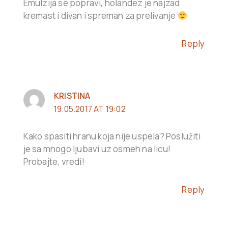
Emulzija se popravi, holandez je najzad
kremast i divan i spreman za prelivanje
Reply
KRISTINA
19.05.2017 AT 19:02
Kako spasiti hranu koja nije uspela? Poslužiti
je sa mnogo ljubavi uz osmeh na licu!
Probajte, vredi!
Reply