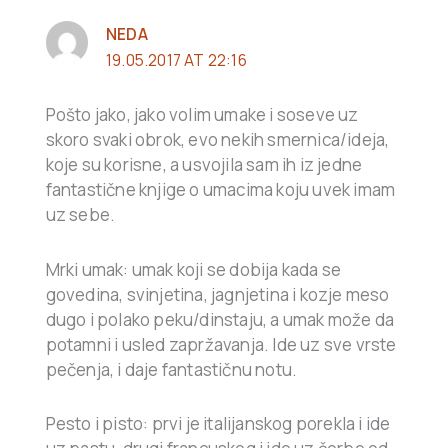
NEDA
19.05.2017 AT 22:16
Pošto jako, jako volim umake i soseve uz
skoro svaki obrok, evo nekih smernica/ideja,
koje su korisne, a usvojila sam ih iz jedne
fantastične knjige o umacima koju uvek imam
uz sebe.
Mrki umak: umak koji se dobija kada se
govedina, svinjetina, jagnjetina i kozje meso
dugo i polako peku/dinstaju, a umak može da
potamni i usled zapržavanja. Ide uz sve vrste
pečenja, i daje fantastičnu notu.
Pesto i pisto: prvi je italijanskog porekla i ide