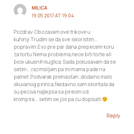
MILICA
19.05.2017 AT 19:04
Pozdrav.Obozavam ove trikove u
kuhinji.Trudim se da sve iskoristim…
popravim.Evo pre par dana prepecem koru
za tortu.Nema problema,nece biti torte ali
bice ukusnih kuglica.Sada pokusavam da se
setim….razmisljam pa mi mama pade na
pamet.Podvarak premastan ,dodamo malo
skuvanog pirinca.Nedavno sam skontala da
su peciva najlepsa sa pireom od
krompira….setim se jos pa cu dopisati
Reply