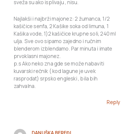
sveža su ako isplivaju , nisu.
Najlakši i najbrži majonez: 2 žumanca, 1/2
kašičice senfa, 2 Kašike soka od limuna, 1
Kašika vode, 1)2 kašičice krupne soli, 240 ml
ulja. Sve ovo sipamo zajedno i ručnim
blenderom izblendamo. Par minuta i imate
prvoklasni majonez.
p.s Ako neko zna gde se može nabaviti
kuvarski rečnik ( kod lagune je uvek
rasprodat) srpsko engleski , bila bih
zahvalna.
Reply
DANUŠKA BEREĐI