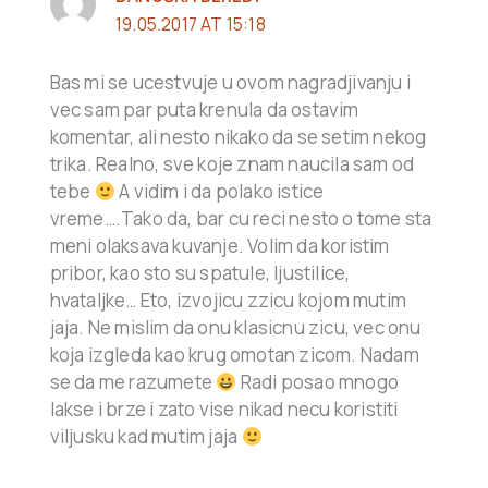
19.05.2017 AT 15:18
Bas mi se ucestvuje u ovom nagradjivanju i
vec sam par puta krenula da ostavim
komentar, ali nesto nikako da se setim nekog
trika. Realno, sve koje znam naucila sam od
tebe
A vidim i da polako istice
vreme….Tako da, bar cu reci nesto o tome sta
meni olaksava kuvanje. Volim da koristim
pribor, kao sto su spatule, ljustilice,
hvataljke… Eto, izvojicu zzicu kojom mutim
jaja. Ne mislim da onu klasicnu zicu, vec onu
koja izgleda kao krug omotan zicom. Nadam
se da me razumete
Radi posao mnogo
lakse i brze i zato vise nikad necu koristiti
viljusku kad mutim jaja