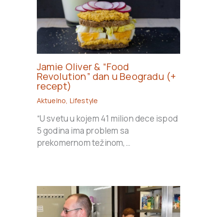
Jamie Oliver & “Food
Revolution” dan u Beogradu (+
recept)
Aktuelno
,
Lifestyle
“U svetu u kojem 41 milion dece ispod
5 godina ima problem sa
prekomernom težinom,…