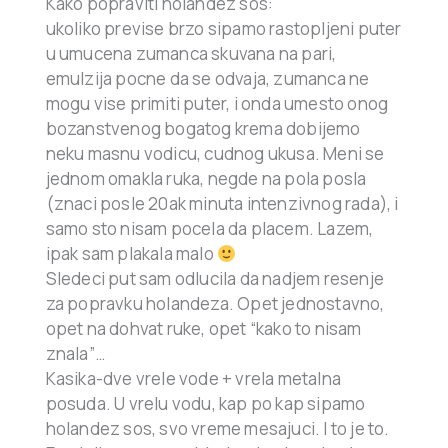
Kako popraviti holandez sos:
ukoliko previse brzo sipamo rastopljeni puter
u umucena zumanca skuvana na pari,
emulzija pocne da se odvaja, zumanca ne
mogu vise primiti puter, i onda umesto onog
bozanstvenog bogatog krema dobijemo
neku masnu vodicu, cudnog ukusa. Meni se
jednom omakla ruka, negde na pola posla
(znaci posle 20ak minuta intenzivnog rada), i
samo sto nisam pocela da placem. Lazem,
ipak sam plakala malo
Sledeci put sam odlucila da nadjem resenje
za popravku holandeza. Opet jednostavno,
opet na dohvat ruke, opet “kako to nisam
znala”…
Kasika-dve vrele vode + vrela metalna
posuda. U vrelu vodu, kap po kap sipamo
holandez sos, svo vreme mesajuci. I to je to.