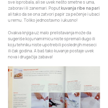
sve isprobala, ali se uvek nešto smetne s uma,
zaboravi ili zanemari. Poput
kuvanja ribe na pari
ali tako da se ona zatvori papir za pečenje i ubaci
u rernu. Toliko jednostavno i ukusno!
Ovakva knjiga uz malo prelistavanja može da
sugeriše koju namirnicu niste spremali dugo ili
koju tehniku niste upotrebili poslednjih meseci
ili čak godina. A baš tako kuvanje postaje uvek
nova i drugačija zabava!