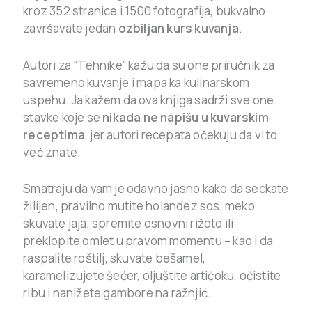
kroz 352 stranice i 1500 fotografija, bukvalno
završavate jedan
ozbiljan kurs kuvanja
.
Autori za “Tehnike” kažu da su one priručnik za
savremeno kuvanje i mapa ka kulinarskom
uspehu. Ja kažem da ova knjiga sadrži sve one
stavke koje se
nikada ne napišu u kuvarskim
receptima
, jer autori recepata očekuju da vi to
već znate.
Smatraju da vam je odavno jasno kako da seckate
žilijen, pravilno mutite holandez sos, meko
skuvate jaja, spremite osnovni rižoto ili
preklopite omlet u pravom momentu – kao i da
raspalite roštilj, skuvate bešamel,
karamelizujete šećer, oljuštite artičoku, očistite
ribu i nanižete gambore na ražnjić.