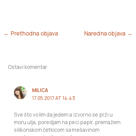
← Prethodna objava
Naredna objava →
Ostavi komentar:
MILICA
17.05.2017 AT 14:43
Sve što volim da jedem a izvorno se prži u
moru ulja, poredjam na peci papir, premažem
silikonskom četkicom sa mešavinom