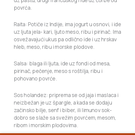
uz pastu, drugi francuskog i ide uz čorbe od
povrća.
Raita: Potiče iz Indije, ima jogurt u osnovi, i ide
uz ljuta jela- kari, ljuto meso, ribu i pirinač. Ima
osvežavajući ukus pa odlično ide i uz hrskav
hleb, meso, ribu i morske plodove.
Salsa: blaga ili ljuta, ide uz fondi od mesa,
pirinač, pečenje, meso s roštilja, ribu i
pohovano povrće.
Sos holandez: priprema se od jaja i maslaca i
neizbežan je uz špargle, a kada se dodaju
začinsko bilje, senf i biber, ili limunov sok-
dobro se slaže sa svežim povrćem, mesom,
ribom i morskim plodovima.