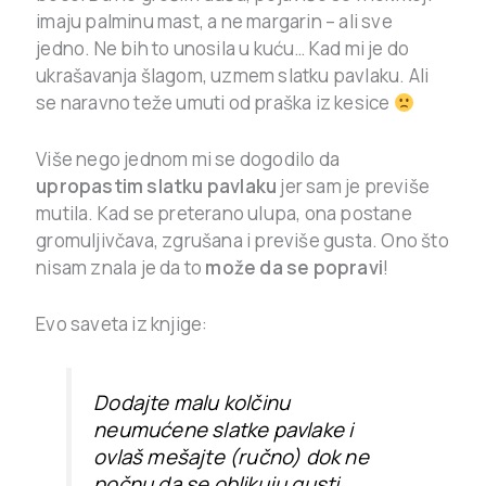
imaju palminu mast, a ne margarin – ali sve
jedno. Ne bih to unosila u kuću… Kad mi je do
ukrašavanja šlagom, uzmem slatku pavlaku. Ali
se naravno teže umuti od praška iz kesice
Više nego jednom mi se dogodilo da
upropastim slatku pavlaku
jer sam je previše
mutila. Kad se preterano ulupa, ona postane
gromuljivčava, zgrušana i previše gusta. Ono što
nisam znala je da to
može da se popravi
!
Evo saveta iz knjige:
Dodajte malu kolčinu
neumućene slatke pavlake i
ovlaš mešajte (ručno) dok ne
počnu da se oblikuju gusti