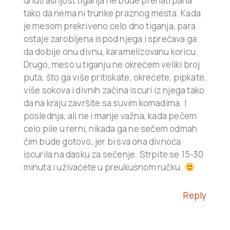
unutrašnjost tiganja ne bude prenatrpana
tako da nema ni trunke praznog mesta. Kada
je mesom prekriveno celo dno tiganja, para
ostaje zarobljena ispod njega i sprečava ga
da dobije onu divnu, karamelizovanu koricu.
Drugo, meso u tiganju ne okrećem veliki broj
puta, što ga više pritiskate, okrećete, pipkate,
više sokova i divnih začina iscuri iz njega tako
da na kraju završite sa suvim komadima. I
poslednja, ali ne i manje važna, kada pečem
celo pile u rerni, nikada ga ne sečem odmah
čim bude gotovo, jer bi sva ona divnoća
iscurila na dasku za sečenje. Strpite se 15-30
minuta i uživaćete u preukusnom ručku.
Reply