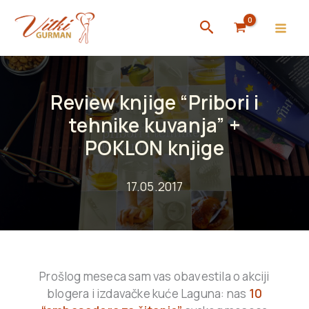
Skip
Search
to
content
Review knjige “Pribori i
tehnike kuvanja” +
POKLON knjige
17.05.2017
Prošlog meseca sam vas obavestila o akciji
blogera i izdavačke kuće Laguna: nas
10