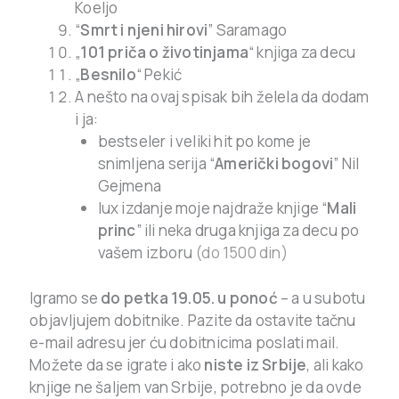
Koeljo
“
Smrt i njeni hirovi
” Saramago
„
101 priča o životinjama
“ knjiga za decu
„
Besnilo
“ Pekić
A nešto na ovaj spisak bih želela da dodam
i ja:
bestseler i veliki hit po kome je
snimljena serija “
Američki bogovi
” Nil
Gejmena
lux izdanje moje najdraže knjige “
Mali
princ
” ili neka druga knjiga za decu po
vašem izboru
(do 1500 din)
Igramo se
do petka 19.05. u ponoć
– a u subotu
objavljujem dobitnike. Pazite da ostavite tačnu
e-mail adresu jer ću dobitnicima poslati mail.
Možete da se igrate i ako
niste iz Srbije
, ali kako
knjige ne šaljem van Srbije, potrebno je da ovde