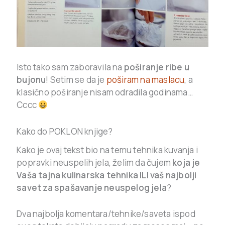
Isto tako sam zaboravila na
poširanje ribe u
bujonu
! Setim se da je
poširam na maslacu
, a
klasično poširanje nisam odradila godinama…
Cccc
Kako do POKLON knjige?
Kako je ovaj tekst bio na temu tehnika kuvanja i
popravki neuspelih jela, želim da čujem
koja je
Vaša tajna kulinarska tehnika ILI vaš najbolji
savet za spašavanje neuspelog jela
?
Dva najbolja komentara/tehnike/saveta ispod