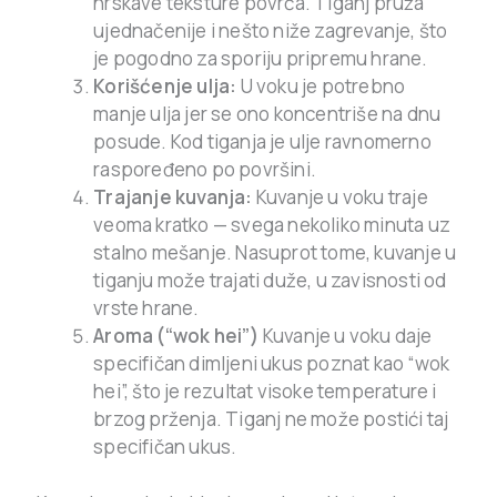
hrskave teksture povrća. Tiganj pruža
ujednačenije i nešto niže zagrevanje, što
je pogodno za sporiju pripremu hrane.
Korišćenje ulja:
U voku je potrebno
manje ulja jer se ono koncentriše na dnu
posude. Kod tiganja je ulje ravnomerno
raspoređeno po površini.
Trajanje kuvanja:
Kuvanje u voku traje
veoma kratko — svega nekoliko minuta uz
stalno mešanje. Nasuprot tome, kuvanje u
tiganju može trajati duže, u zavisnosti od
vrste hrane.
Aroma (“wok hei”)
Kuvanje u voku daje
specifičan dimljeni ukus poznat kao “wok
hei”, što je rezultat visoke temperature i
brzog prženja. Tiganj ne može postići taj
specifičan ukus.