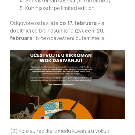
Set Kikkoman soseva (x 5 dobitnika)
Kuhinjske krpe limited edition
Odgovore ostavljate
do 17. februara
– a
dobitnici će biti nasumično
izvučeni 20.
februara
i biće obavešteni putem mejla.
(2) Koje su razlike između kuvanja u voku i