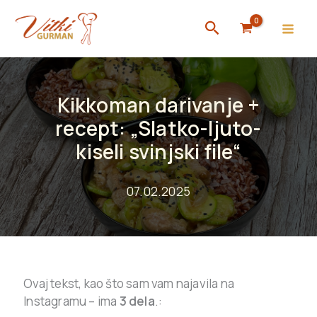
Skip
Search
to
content
Kikkoman darivanje +
recept: „Slatko-ljuto-
kiseli svinjski file“
07.02.2025
Ovaj tekst, kao što sam vam najavila na
Instagramu – ima
3 dela
.: