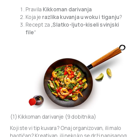
Pravila
Kikkoman darivanja
Koja je
razlika kuvanja u woku i tiganju
?
Recept za „
Slatko-ljuto-kiseli svinjski
file
“
(1) Kikkoman darivanje (9 dobitnika)
Koji ste vi tip kuvara? Onaj organizovan, ili malo
haotičan? Kreativan, ili neko ko se drži napisanog