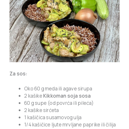
Za sos:
Oko 60 g meda ili agave sirupa
2 kašike
Kikkoman soja sosa
60 g supe (od povrća ili pileća)
2 kašike sirćeta
1 kašičica susamovog ulja
1/4 kašičice ljute mrvljane paprike ili čilija