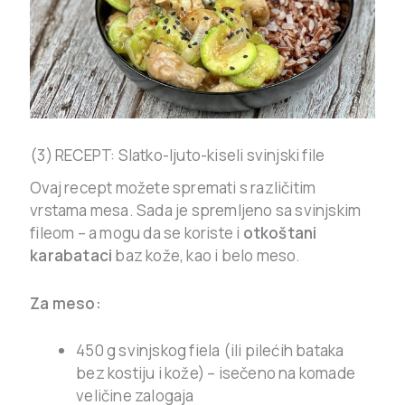
(3) RECEPT: Slatko-ljuto-kiseli svinjski file
Ovaj recept možete spremati s različitim
vrstama mesa. Sada je spremljeno sa svinjskim
fileom – a mogu da se koriste i
otkoštani
karabataci
baz kože, kao i belo meso.
Za meso:
450 g svinjskog fiela (ili pilećih bataka
bez kostiju i kože) – isečeno na komade
veličine zalogaja