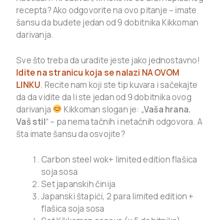
recepta? Ako odgovorite na ovo pitanje – imate
šansu da budete jedan od 9 dobitnika Kikkoman
darivanja.
Sve što treba da uradite jeste jako jednostavno!
Idite na stranicu koja se nalazi NA OVOM
LINKU
. Recite nam koji ste tip kuvara i sačekajte
da da vidite da li ste jedan od 9 dobitnika ovog
darivanja
Kikkoman slogan je: „
Vaša hrana.
Vaš stil
“ – pa nema tačnih i netačnih odgovora. A
šta imate šansu da osvojite?
Carbon steel wok+ limited edition flašica
soja sosa
Set japanskih činija
Japanski štapići, 2 para limited edition +
flašica soja sosa