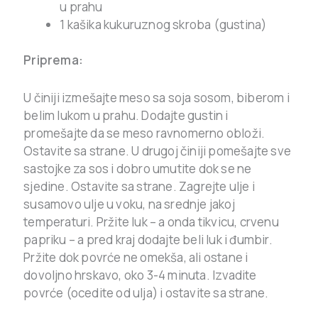
u prahu
1 kašika kukuruznog skroba (gustina)
Priprema:
U činiji izmešajte meso sa soja sosom, biberom i
belim lukom u prahu. Dodajte gustin i
promešajte da se meso ravnomerno obloži.
Ostavite sa strane. U drugoj činiji pomešajte sve
sastojke za sos i dobro umutite dok se ne
sjedine. Ostavite sa strane. Zagrejte ulje i
susamovo ulje u voku, na srednje jakoj
temperaturi. Pržite luk – a onda tikvicu, crvenu
papriku – a pred kraj dodajte beli luk i đumbir.
Pržite dok povrće ne omekša, ali ostane i
dovoljno hrskavo, oko 3-4 minuta. Izvadite
povrće (ocedite od ulja) i ostavite sa strane.