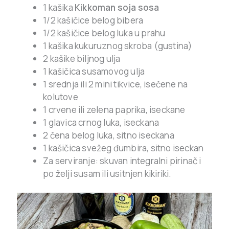
1 kašika
Kikkoman soja sosa
1/2 kašičice belog bibera
1/2 kašičice belog luka u prahu
1 kašika kukuruznog skroba (gustina)
2 kašike biljnog ulja
1 kašičica susamovog ulja
1 srednja ili 2 mini tikvice, isečene na
kolutove
1 crvene ili zelena paprika, iseckane
1 glavica crnog luka, iseckana
2 čena belog luka, sitno iseckana
1 kašičica svežeg đumbira, sitno iseckan
Za serviranje: skuvan integralni pirinač i
po želji susam ili usitnjen kikiriki.