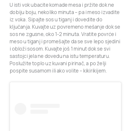
U isti vok ubacite komade mesa i pržite dok ne
dobiju boju, nekoliko minuta – pa i meso izvadite
iz voka. Sipajte sos u tiganj i dovedite do
ključanja. Kuvajte uz povremeno mešanje dok se
sos ne zgusne, oko 1-2 minuta. Vratite povrće i
meso u tiganj i promešajte da se sve lepo sjedini
i obloži sosom. Kuvajte još 1 minut dok se svi
sastojci jela ne dovedu na istu temperaturu.
Poslužite toplo uz kuvani pirinač, a po želji
pospite susamom ili ako volite – kikirikijem.