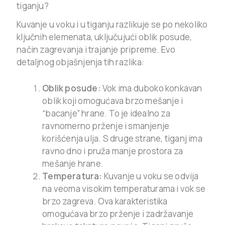
tiganju?
Kuvanje u voku i u tiganju razlikuje se po nekoliko
ključnih elemenata, uključujući oblik posude,
način zagrevanja i trajanje pripreme. Evo
detaljnog objašnjenja tih razlika:
Oblik posude:
Vok ima duboko konkavan
oblik koji omogućava brzo mešanje i
“bacanje” hrane. To je idealno za
ravnomerno prženje i smanjenje
korišćenja ulja. S druge strane, tiganj ima
ravno dno i pruža manje prostora za
mešanje hrane.
Temperatura:
Kuvanje u voku se odvija
na veoma visokim temperaturama i vok se
brzo zagreva. Ova karakteristika
omogućava brzo prženje i zadržavanje