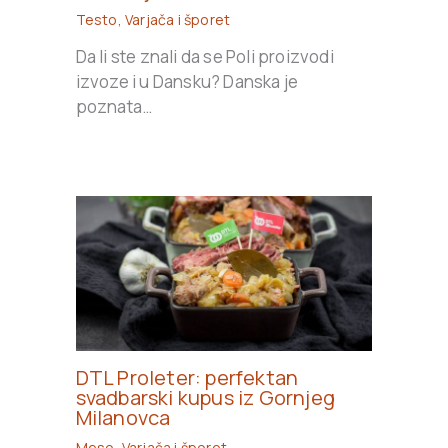
Testo
,
Varjača i šporet
Da li ste znali da se Poli proizvodi
izvoze i u Dansku? Danska je
poznata…
DTL Proleter: perfektan
svadbarski kupus iz Gornjeg
Milanovca
Meso
,
Varjača i šporet