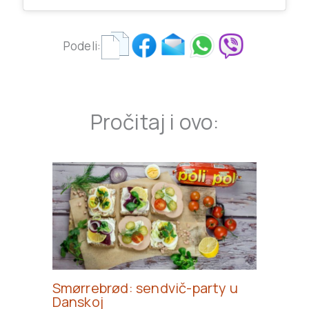
Podeli:
Pročitaj i ovo:
Smørrebrød: sendvič-party u
Danskoj