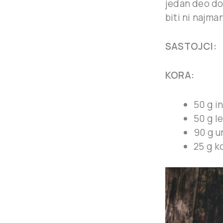
jedan deo dod
biti ni najma
SASTOJCI:
KORA:
50 g i
50 g l
90 g 
25 g k