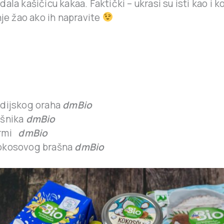
ala kašičicu kakaa. Faktički – ukrasi su isti kao i 
nje žao ako ih napravite
ndijskog oraha
dmBio
ešnika
dmBio
urmi
dmBio
okosovog brašna
dmBio