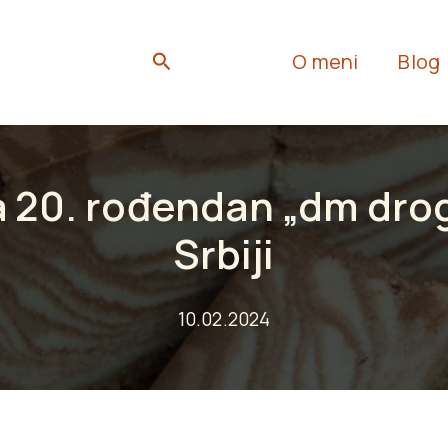
Search
O meni
Blog
a 20. rođendan „dm drog
Srbiji
10.02.2024