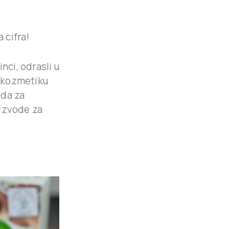
a cifra!
nci, odrasli u
u kozmetiku
oda za
izvode za