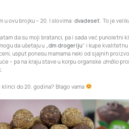
 u ovu brojku – 20. I slovima:
dvadeset
. To je velik
tam da su moji bratanci, pa i sada već punoletni kli
j mogu da ušetaju u „
dm drogeriju
“ i kupe kvalitetn
 ceni, usput ponesu mamama neki od sjajnih proizv
uće – pa na kraju stave u korpu organske
dmBio
pro
k.
vi klinci do 20. godina? Blago vama