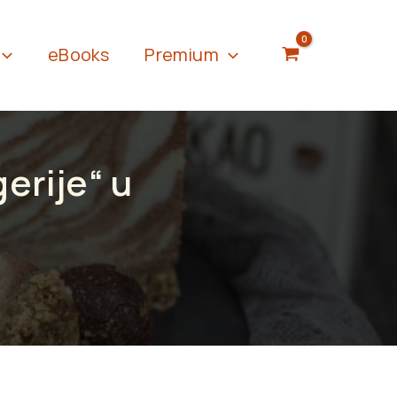
eBooks
Premium
erije“ u