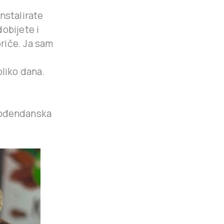
nstalirate
dobijete i
riče. Ja sam
liko dana.
l
 rođendanska