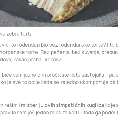
va zebra torta
av bi to rođendan bio bez rođendanske torte? I to 
o
organske torte. Bez pečenja, bez kuvanja, prepun
dova, kakao praha i kokosa.
 biće vam jasno čim pročitate listu sastojaka – pa
liko je sve to bolje kada se zajedno ukomponuje da
h rešim i
misteriju ovih simpatičnih kuglica
koje 
pravila sam još jedan miks za koru. Onda ga podelila