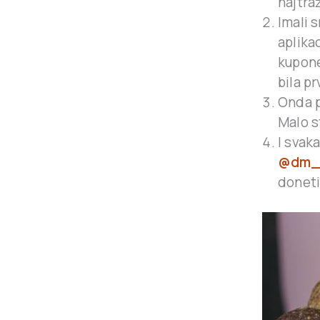
najtra
Imali 
aplikac
kupone
bila p
Onda p
Malo s
I svak
@dm_s
doneti