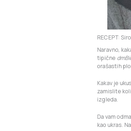
RECEPT: Siro
Naravno, kak
tipične
dmBi
orašastih plo
Kakav je ukus
zamislite ko
izgleda.
Da vam odma
kao ukras. Na