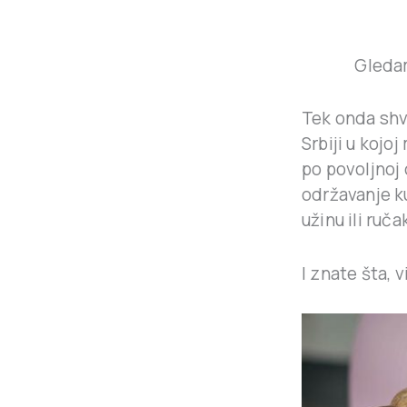
Gledam
Tek onda shva
Srbiji u kojo
po povoljnoj
održavanje k
užinu ili ruča
I znate šta, 