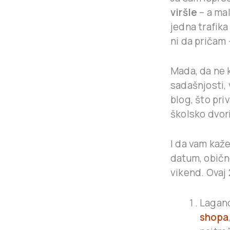
viršle
– a mal
jedna trafik
ni da pričam 
Mada, da ne 
sadašnjosti,
blog, što pr
školsko dvori
I da vam kaž
datum, obično
vikend. Ovaj 
Lagano
shopa