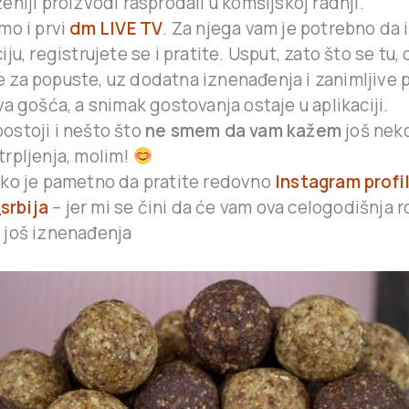
ženiji proizvodi rasprodali u komšijskoj radnji.
smo i prvi
dm LIVE TV
. Za njega vam je potrebno da i
iju, registrujete se i pratite. Usput, zato što se tu, 
 za popuste, uz dodatna iznenađenja i zanimljive p
rva gošća, a snimak gostovanja ostaje u aplikaciji.
ostoji i nešto što
ne smem da vam kažem
još neko
trpljenja, molim!
ako je pametno da pratite redovno
Instagram profi
rbija
– jer mi se čini da će vam ova celogodišnja
 još iznenađenja