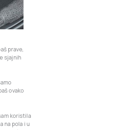
baš prave,
e sjajnih
 samo
 baš ovako
sam koristila
 na pola i u