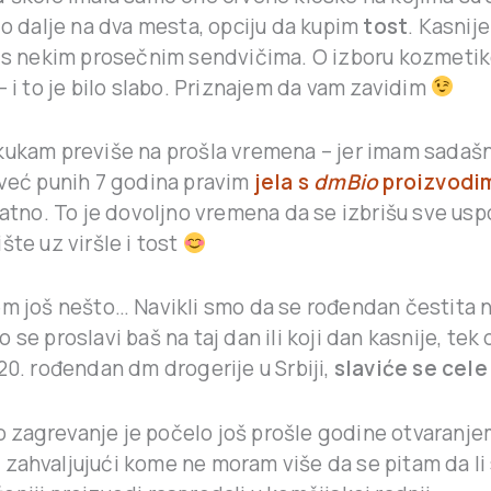
o dalje na dva mesta, opciju da kupim
tost
. Kasnije
a s nekim prosečnim sendvičima. O izboru kozmetik
– i to je bilo slabo. Priznajem da vam zavidim
kukam previše na prošla vremena – jer imam sadašnj
 već punih 7 godina pravim
jela s
dmBio
proizvodi
ivatno. To je dovoljno vremena da se izbrišu sve u
šte uz viršle i tost
em još nešto… Navikli smo da se rođendan čestita 
 se proslavi baš na taj dan ili koji dan kasnije, tek
20. rođendan dm drogerije u Srbiji,
slaviće se cele
 zagrevanje je počelo još prošle godine otvaranj
, zahvaljujući kome ne moram više da se pitam da li 