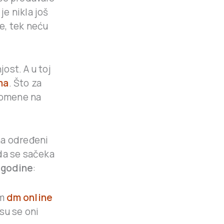
 je nikla još
e, tek neću
ost. A u toj
ma
. Što za
spomene na
na određeni
 da se sačeka
 godine
:
em
dm online
su se oni