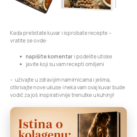
Kada prelistate kuvar i isprobate recepte –
vratite se ovde:
napišite komentar
i podelite utiske
javite koji su vam recepti omiljeni
– uživajte u zdravijim namirnicama i jelima,
otkrivajte nove ukuse i neka vam ovaj kuvar bude
vodič za još inspirativnije trenutke u kuhinji!