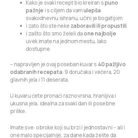
Kako je svaki recept bio kreiran s
puno
pažnje
i s ciljem da vam
ulepša
svakodnevnu ishranu, učini je bogatijom
i zato što ste neke
zaboravili ili propustili
i zašto što smo želeli da
one najbolje
uvek imate na jednom mestu, lako
dostupne
– napravljen je ovaj poseban kuvar s
40 pažljivo
odabranih recepata
: 9 doručaka i večera, 20
glavnih jela i 11 deserata.
U kuvaru ćete pronaći raznovrsna, hranljiva i
ukusna jela, idealna za svaki dan ili posebne
prilike.
Imate sve: obroke koji su brzi i jednostavni – ali i
one malo specijalnije, za dane kada želite da