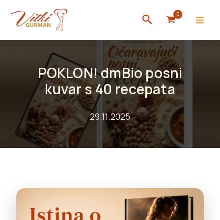
Skip
Search
to
content
POKLON! dmBio posni
kuvar s 40 recepata
29.11.2025