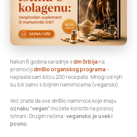
Nakon 8 godina saradnje s
dm Srbija
na
promociji
dmBio organskog programa
–
napisala sam blizu 200 recepata. Mnogi od njih
su bili samo s biljnim namirnicama (veganski).
Već znate da sve dmBio namirnice koje imaju
oznaku “vegan”
možete koristiti na posnoj
ishrani.
Drugim rečima:
vegansko je uvek i
posno
.