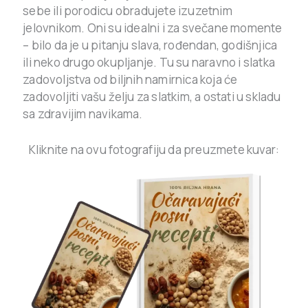
sebe ili porodicu obradujete izuzetnim
jelovnikom. Oni su idealni i za svečane momente
– bilo da je u pitanju slava, rođendan, godišnjica
ili neko drugo okupljanje. Tu su naravno i slatka
zadovoljstva od biljnih namirnica koja će
zadovoljiti vašu želju za slatkim, a ostati u skladu
sa zdravijim navikama.
Kliknite na ovu fotografiju da preuzmete kuvar: