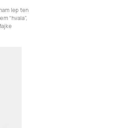
mam lep ten
em “hvala”,
Majke