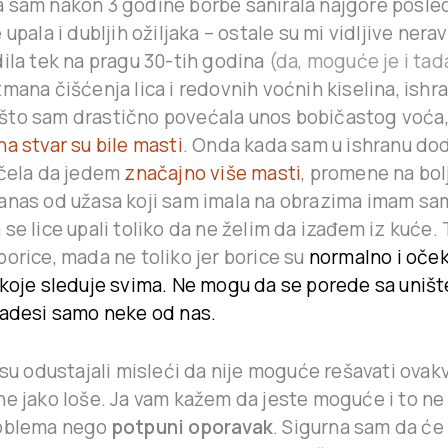
 sam nakon 3 godine borbe sanirala najgore posled
 upala i dubljih ožiljaka – ostale su mi vidljive nera
dila tek na pragu 30-tih godina
(da, moguće je i tad
mana čišćenja lica i redovnih voćnih kiselina, ishra
to sam drastično povećala unos bobičastog voća,
na stvar su bile masti
. Onda kada sam u ishranu dod
očela da jedem
značajno više masti
, promene na bolj
anas od užasa koji sam imala na obrazima imam sa
se lice upali toliko da ne želim da izađem iz kuće
orice, mada ne toliko jer borice su
normalno i oče
 koje sleduje svima. Ne mogu da se porede sa uni
zadesi samo neke od nas.
 su odustajali misleći da nije moguće rešavati ovak
ne jako loše. Ja vam kažem da jeste moguće i to ne
roblema nego
potpuni oporavak
. Sigurna sam da će 