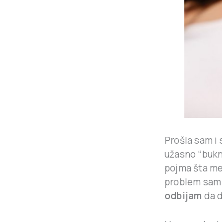
Prošla sam i 
užasno “buknu
pojma šta me 
problem sam 
odbijam
da d