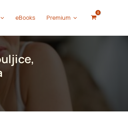
eBooks
Premium
uljice,
a