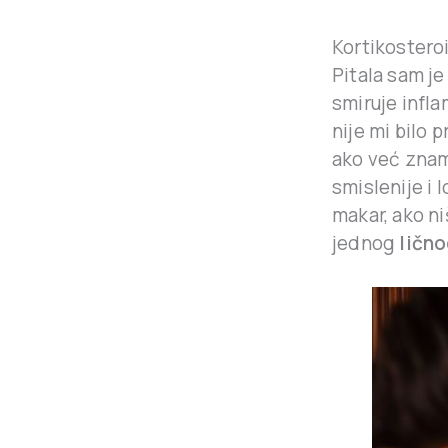
Kortikosteroid
Pitala sam je
smiruje infla
nije mi bilo 
ako već znamo
smislenije i 
makar, ako ni
jednog
lično