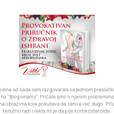
godina od kada sam razgovarala sa jednom presla
na “Blogomaniji”. Pričale smo o njenim problemima
na obrazima koje pokušava da sanira već dugo. Pita
tenutno radi i rekla mi je da pije kortikosteroide.