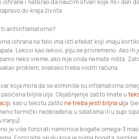
 ishrane i naterao da naučim stvari koje mi i dan d
zapravo do kraja života.
iti antiinflamatorno?
rna ishrana na telo ima isti efekat koji imaju kortik
pala. Lekovi kao lekovi, piju se privremeno. Ako ih 
u samo neko vreme, ako nije onda nemate ništa. Zato
vakav problem, svakako treba voditi računa.
tvar koja mora da se eliminiše su inflamatorna omega
zasićena biljna ulja. Objašnjenje zašto imate u
tek
ciji
, kao u tekstu zašto
ne treba jesti biljna ul
ja (s
eno termički neobrađena, u salatama ili u supi sip
viranju).
no je više forsirati namirnice bogate omega-3 ma
nama. Forsirajte skušu koja je njima bogata, sardine