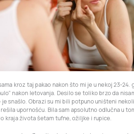
sama kroz taj pakao nakon što mi je u nekoj 23-24. g
lo” nakon letovanja. Desilo se toliko brzo da nisa
je snašlo. Obrazi su mi bili potpuno uništeni nekol
rešila upornošću. Bila sam apsolutno odlučna u to
o kraja života šetam tufne, ožiljke i rupice.