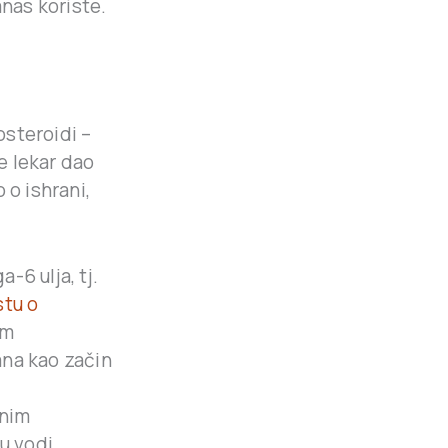
anas koriste.
osteroidi –
je lekar dao
 o ishrani,
-6 ulja, tj.
stu o
em
ana kao začin
snim
 u vodi