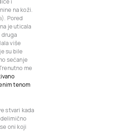
ice i
vnine na koži.
a)
. Pored
na je uticala
 druga
ala više
e su bile
mo sećanje
. Trenutno me
kivano
štenim tenom
ve stvari kada
 delimično
se oni koji