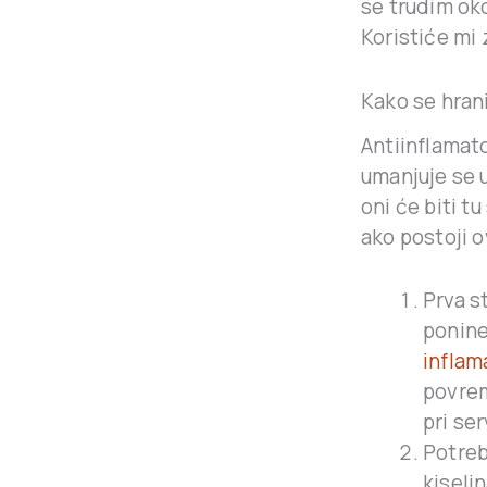
se trudim oko
Koristiće mi 
Kako se hran
Antiinflamato
umanjuje se u
oni će biti t
ako postoji o
Prva s
ponine
inflama
povrem
pri ser
Potreb
kiseli