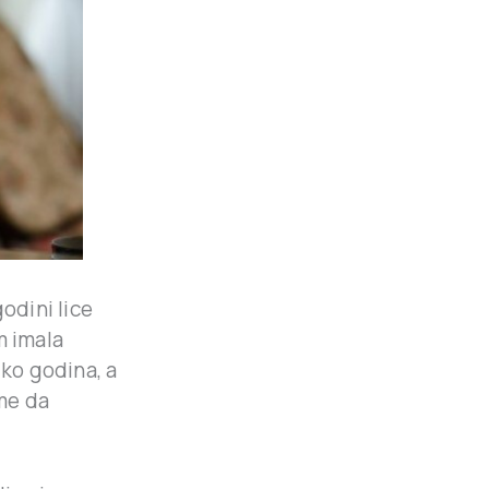
odini lice
m imala
iko godina, a
me da