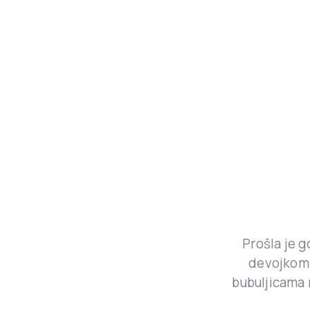
Prošla je 
devojkom 
bubuljicama 