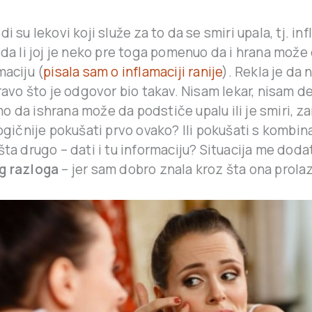
i su lekovi koji služe za to da se smiri upala, tj. inf
 da li joj je neko pre toga pomenuo da i hrana može d
maciju (
pisala sam o inflamaciji ranije
). Rekla je da n
pravo što je odgovor bio takav. Nisam lekar, nisam d
 da ishrana može da podstiče upalu ili je smiri, zar
logičnije pokušati prvo ovako? Ili pokušati s kombina
šta drugo – dati i tu informaciju? Situacija me doda
g razloga
– jer sam dobro znala kroz šta ona prolaz