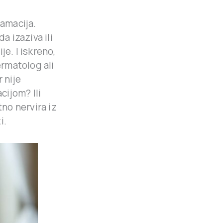
lamacija.
a izaziva ili
ije. I iskreno,
ermatolog ali
 nije
cijom? Ili
tno nervira iz
i.