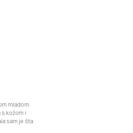
tkom mladom
 s kožom i
la sam je šta