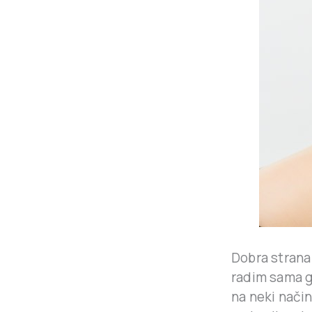
Dobra strana
radim sama g
na neki način