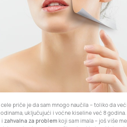
 cele priče je da sam mnogo naučila – toliko da ve
odinama, uključujući i voćne kiseline već 8 godina
 i
zahvalna za problem
koji sam imala – još više me