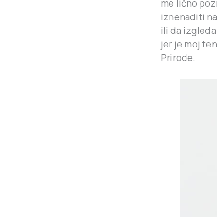
me lično pozn
iznenaditi n
ili da izgle
jer je moj te
Prirode.