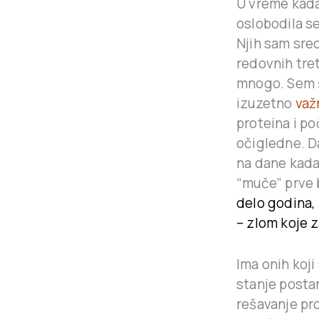
U vreme kada
oslobodila se
Njih sam sre
redovnih tret
mnogo. Sem š
izuzetno
važ
proteina i p
očigledne. D
na dane kada 
“muče” prve b
delo godina,
– zlom koje 
Ima onih koji
stanje posta
rešavanje p