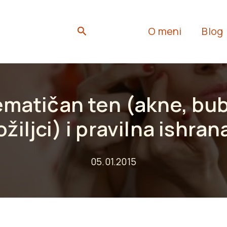
Search
O meni
Blog
matičan ten (akne, bub
ožiljci) i pravilna ishran
05.01.2015