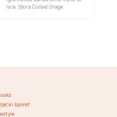
la la. (Bora Čorba) Drage
ooks
rjača i šporet
festyle