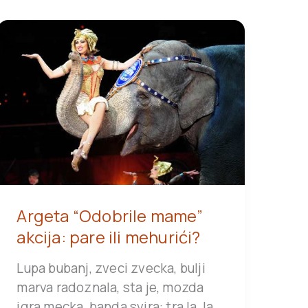
Argeta “Odobrile mame”
akcija: pare ili mehurići?
Lupa bubanj, zveci zvecka, bulji
marva radoznala, sta je, mozda
igra mecka, banda svira: tra la, la