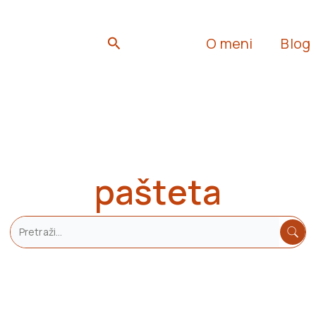
Search
O meni
Blog
pašteta