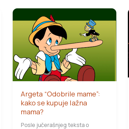
Argeta “Odobrile mame”:
kako se kupuje lažna
mama?
Posle jučerašnjeg teksta o