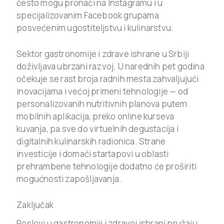
često mogu pronaći na Instagramu i u
specijalizovanim Facebook grupama
posvećenim ugostiteljstvu i kulinarstvu.
Sektor gastronomije i zdrave ishrane u Srbiji
doživljava ubrzani razvoj. U narednih pet godina
očekuje se rast broja radnih mesta zahvaljujući
inovacijama i većoj primeni tehnologije — od
personalizovanih nutritivnih planova putem
mobilnih aplikacija, preko online kurseva
kuvanja, pa sve do virtuelnih degustacija i
digitalnih kulinarskih radionica. Strane
investicije i domaći startapovi u oblasti
prehrambene tehnologije dodatno će proširiti
mogućnosti zapošljavanja.
Zaključak
Poslovi u gastronomiji i zdravoj ishrani pružaju