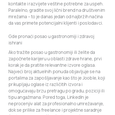
kontakte i razvijete veštine potrebne za uspeh.
Paralelno, gradite svoj lični brend na društvenim
mrežama – to je danas jedan od najbržih načina
da vas primete potencijalni klijenti i poslodavci.
Gde pronaći posao u gastronomiji i zdravoj
ishrani
Ako tražite posao u gastronomiji ili želite da
započnete karijeru u oblasti zdrave hrane, prvi
korak je da pratite relevantne izvore oglasa.
Najveći broj aktuelnih ponuda objavljuje se na
portalima za zapošljavanje kao što je Jooble, koji
prikupljaju oglase iz različitih izvora i
omogućavaju brzu pretragu po gradu, poziciji ili
tipu angažmana. Pored toga, LinkedIn je
neprocenjiv alat za profesionalno umrežavanje,
dok se prilike za freelance i projektne saradnje