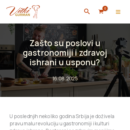
Skip
Search
to
content
Zašto su poslovi u
gastronomiji i zdravoj
ishrani u usponu?
16.08.2025
U poslednjih nekoliko godina Srbija je doživela
pravu malu revoluciju u gastronomiji i kulturi