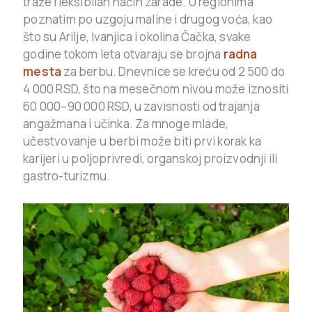
traže fleksibilan način zarade. U regionima
poznatim po uzgoju maline i drugog voća, kao
što su Arilje, Ivanjica i okolina Čačka, svake
godine tokom leta otvaraju se brojna
radna
mesta
za berbu. Dnevnice se kreću od 2 500 do
4 000 RSD, što na mesečnom nivou može iznositi
60 000–90 000 RSD, u zavisnosti od trajanja
angažmana i učinka. Za mnoge mlade,
učestvovanje u berbi može biti prvi korak ka
karijeri u poljoprivredi, organskoj proizvodnji ili
gastro-turizmu.