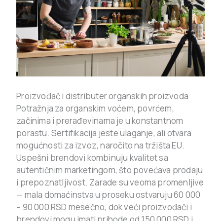
Proizvođač i distributer organskih proizvoda
Potražnja za organskim voćem, povrćem,
začinima i prerađevinama je u konstantnom
porastu. Sertifikacija jeste ulaganje, ali otvara
mogućnosti za izvoz, naročito na tržišta EU.
Uspešni brendovi kombinuju kvalitet sa
autentičnim marketingom, što povećava prodaju
i prepoznatljivost. Zarade su veoma promenljive
— mala domaćinstva u proseku ostvaruju 60 000
– 90 000 RSD mesečno, dok veći proizvođači i
brendovi mogu imati prihode od 150 000 RSD i