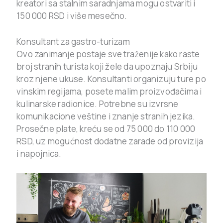
kreatori sa stalnim saradnjama mogu ostvariti i
150 000 RSD i više mesečno.
Konsultant za gastro-turizam
Ovo zanimanje postaje sve traženije kako raste
broj stranih turista koji žele da upoznaju Srbiju
kroz njene ukuse. Konsultanti organizuju ture po
vinskim regijama, posete malim proizvođačima i
kulinarske radionice. Potrebne su izvrsne
komunikacione veštine i znanje stranih jezika.
Prosečne plate, kreću se od 75 000 do 110 000
RSD, uz mogućnost dodatne zarade od provizija
i napojnica.