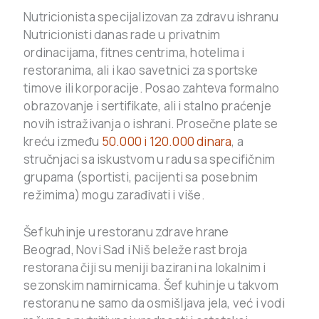
Nutricionista specijalizovan za zdravu ishranu
Nutricionisti danas rade u privatnim
ordinacijama, fitnes centrima, hotelima i
restoranima, ali i kao savetnici za sportske
timove ili korporacije. Posao zahteva formalno
obrazovanje i sertifikate, ali i stalno praćenje
novih istraživanja o ishrani. Prosečne plate se
kreću između
50.000 i 120.000 dinara
, a
stručnjaci sa iskustvom u radu sa specifičnim
grupama (sportisti, pacijenti sa posebnim
režimima) mogu zarađivati i više.
Šef kuhinje u restoranu zdrave hrane
Beograd, Novi Sad i Niš beleže rast broja
restorana čiji su meniji bazirani na lokalnim i
sezonskim namirnicama. Šef kuhinje u takvom
restoranu ne samo da osmišljava jela, već i vodi