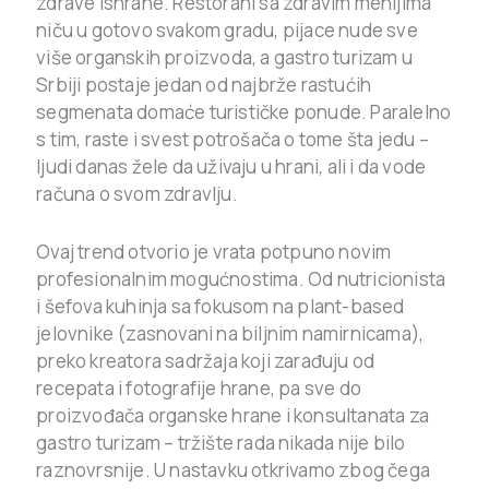
zdrave ishrane. Restorani sa zdravim menijima
niču u gotovo svakom gradu, pijace nude sve
više organskih proizvoda, a gastro turizam u
Srbiji postaje jedan od najbrže rastućih
segmenata domaće turističke ponude. Paralelno
s tim, raste i svest potrošača o tome šta jedu –
ljudi danas žele da uživaju u hrani, ali i da vode
računa o svom zdravlju.
Ovaj trend otvorio je vrata potpuno novim
profesionalnim mogućnostima. Od nutricionista
i šefova kuhinja sa fokusom na plant-based
jelovnike (zasnovani na biljnim namirnicama),
preko kreatora sadržaja koji zarađuju od
recepata i fotografije hrane, pa sve do
proizvođača organske hrane i konsultanata za
gastro turizam – tržište rada nikada nije bilo
raznovrsnije. U nastavku otkrivamo zbog čega