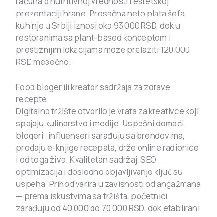
računa o nutritivnoj vrednosti i estetskoj
prezentaciji hrane. Prosečna neto plata šefa
kuhinje u Srbiji iznosi oko 93 000 RSD, dok u
restoranima sa plant-based konceptom i
prestižnijim lokacijama može prelaziti 120 000
RSD mesečno.
Food bloger ili kreator sadržaja za zdrave
recepte
Digitalno tržište otvorilo je vrata za kreativce koji
spajaju kulinarstvo i medije. Uspešni domaći
blogeri i influenseri sarađuju sa brendovima,
prodaju e-knjige recepata, drže online radionice
i od toga žive. Kvalitetan sadržaj, SEO
optimizacija i dosledno objavljivanje ključ su
uspeha. Prihod varira u zavisnosti od angažmana
— prema iskustvima sa tržišta, početnici
zarađuju od 40 000 do 70 000 RSD, dok etablirani