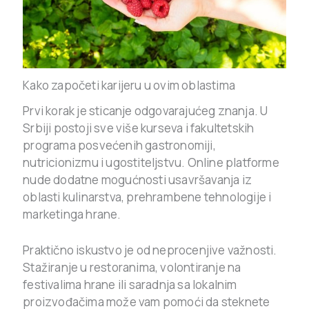
Kako započeti karijeru u ovim oblastima
Prvi korak je sticanje odgovarajućeg znanja. U
Srbiji postoji sve više kurseva i fakultetskih
programa posvećenih gastronomiji,
nutricionizmu i ugostiteljstvu. Online platforme
nude dodatne mogućnosti usavršavanja iz
oblasti kulinarstva, prehrambene tehnologije i
marketinga hrane.
Praktično iskustvo je od neprocenjive važnosti.
Stažiranje u restoranima, volontiranje na
festivalima hrane ili saradnja sa lokalnim
proizvođačima može vam pomoći da steknete