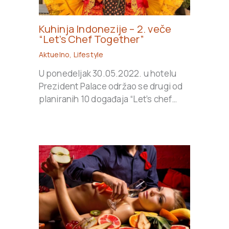
Kuhinja Indonezije – 2. veče
“Let’s Chef Together”
Aktuelno
,
Lifestyle
U ponedeljak 30.05.2022. u hotelu
Prezident Palace održao se drugi od
planiranih 10 događaja “Let’s chef…