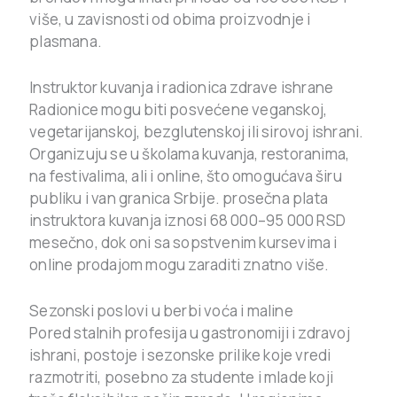
više, u zavisnosti od obima proizvodnje i
plasmana.
Instruktor kuvanja i radionica zdrave ishrane
Radionice mogu biti posvećene veganskoj,
vegetarijanskoj, bezglutenskoj ili sirovoj ishrani.
Organizuju se u školama kuvanja, restoranima,
na festivalima, ali i online, što omogućava širu
publiku i van granica Srbije. prosečna plata
instruktora kuvanja iznosi 68 000–95 000 RSD
mesečno, dok oni sa sopstvenim kursevima i
online prodajom mogu zaraditi znatno više.
Sezonski poslovi u berbi voća i maline
Pored stalnih profesija u gastronomiji i zdravoj
ishrani, postoje i sezonske prilike koje vredi
razmotriti, posebno za studente i mlade koji