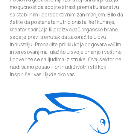
mogućnost da spojite strast prema kulinarstvu
sa stabilnim i perspektivnim zanimanjem. Bilo da
želite da postanete nutricionista, šef kuhinje,
kreator sadržaja ili proizvođač organske hrane,
sada je pravi trenutak da zakoračite u ovu
industriju. Pronađite priliku koja odgovara vašim
interesovanjima, ulažite u svoje znanje i veštine,
i povežite se sa ljudima iz struke. Ovaj sektor ne
nudi samo posao – on nudi životni stil koji
inspiriše i vas i ljude oko vas.