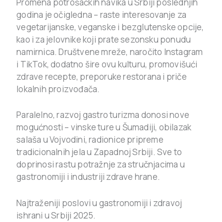
Promena potrošačkih navika u Srbiji poslednjih
godina je očigledna – raste interesovanje za
vegetarijanske, veganske i bezglutenske opcije,
kao i za jelovnike koji prate sezonsku ponudu
namirnica. Društvene mreže, naročito Instagram
i TikTok, dodatno šire ovu kulturu, promovišući
zdrave recepte, preporuke restorana i priče
lokalnih proizvođača.
Paralelno, razvoj gastro turizma donosi nove
mogućnosti – vinske ture u Šumadiji, obilazak
salaša u Vojvodini, radionice pripreme
tradicionalnih jela u Zapadnoj Srbiji. Sve to
doprinosi rastu potražnje za stručnjacima u
gastronomiji i industriji zdrave hrane.
Najtraženiji poslovi u gastronomiji i zdravoj
ishrani u Srbiji 2025.