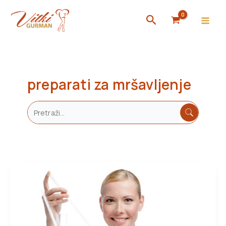
Skip
Search
to
content
preparati za mršavljenje