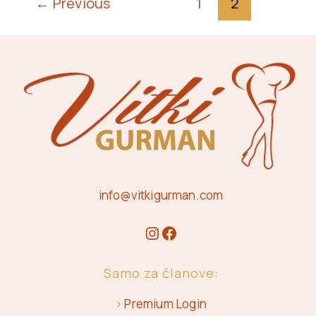
←
Previous
1
2
info@vitkigurman.com
Samo za članove:
>
Premium Login