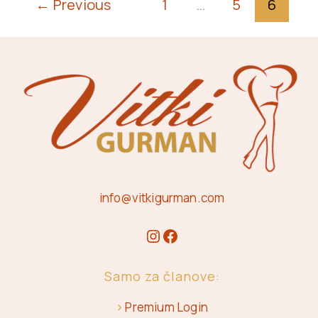
←
Previous
1
…
5
6
info@vitkigurman.com
Samo za članove:
>
Premium Login