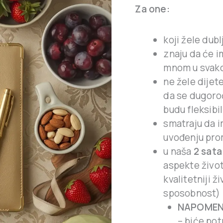
Za one:
koji žele dubl
znaju da će 
mnom u svakoj 
ne žele dijet
da se dugoroč
budu fleksibil
smatraju da i
uvođenju prom
u naša
2 sata
aspekte život
kvalitetniji ž
sposobnost)
NAPOME
– biće po