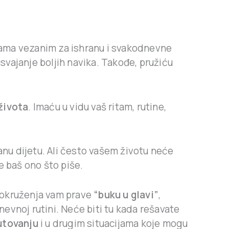
ama vezanim za ishranu i svakodnevne
svajanje boljih navika. Takođe, pružiću
života
. Imaću u vidu vaš ritam, rutine,
sanu dijetu. Ali često vašem životu neće
e baš ono što piše.
iz okruženja vam prave
“buku u glavi”
,
nevnoj rutini. Neće biti tu kada rešavate
utovanju
i u drugim situacijama koje mogu