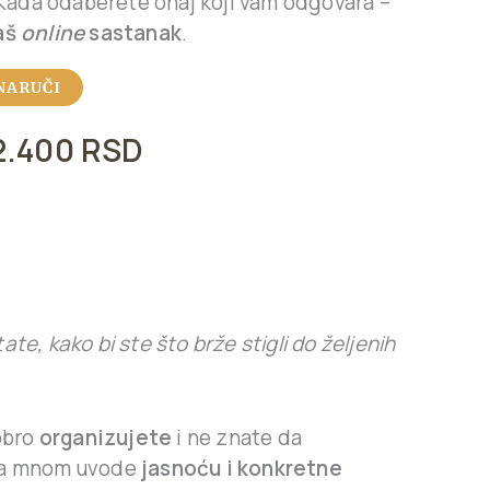
 Kada odaberete onaj koji vam odgovara –
naš
online
sastanak
.
NARUČI
2.400
RSD
te, kako bi ste što brže stigli do željenih
obro
organizujete
i ne znate da
 sa mnom uvode
jasnoću i konkretne