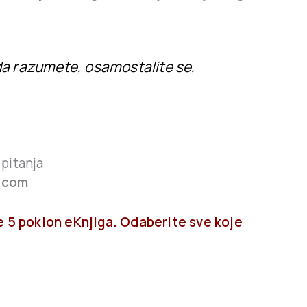
e da razumete, osamostalite se,
 pitanja
.com
e 5 poklon eKnjiga. Odaberite sve koje