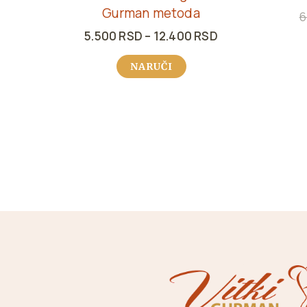
Gurman metoda
6
5.500
RSD
–
12.400
RSD
NARUČI