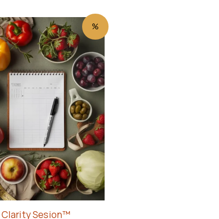
Original
Current
%
price
price
was:
is:
6.500 RSD.
5.500 RSD.
Clarity Sesion™