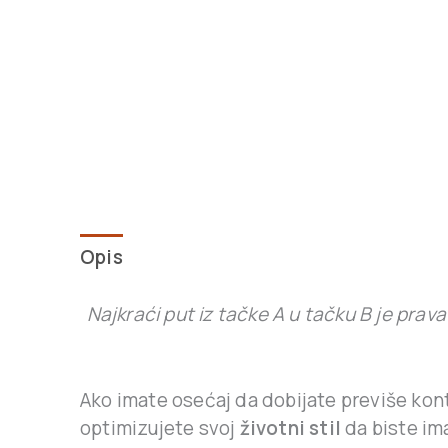
Opis
Dodatne informacije
Najkraći put iz tačke A u tačku B je prava
Ako imate osećaj da dobijate previše kon
optimizujete svoj
životni stil
da biste im