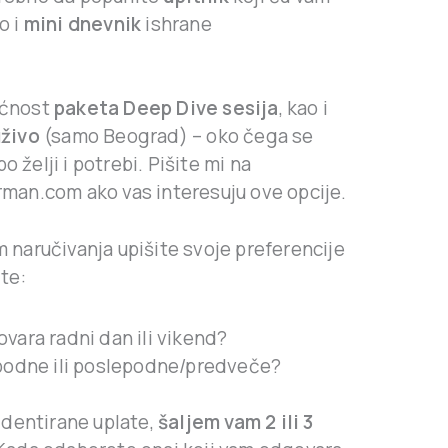
o i
mini dnevnik
ishrane
ućnost
paketa Deep Dive sesija
, kao i
uživo
(samo Beograd) – oko čega se
 želji i potrebi. Pišite mi na
man.com ako vas interesuju ove opcije.
 naručivanja upišite svoje preferencije
te:
ovara radni dan ili vikend?
epodne ili poslepodne/predveče?
identirane uplate,
šaljem vam 2 ili 3