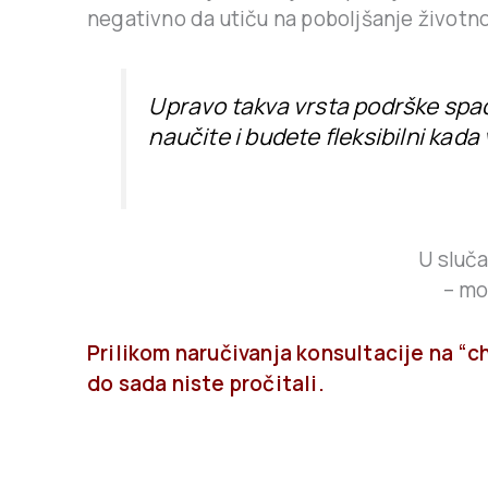
negativno da utiču na poboljšanje životnog
Upravo takva vrsta podrške sp
naučite i budete fleksibilni kada
U sluča
– mo
Prilikom naručivanja konsultacije na “c
do sada niste pročitali.