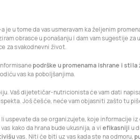
-a je u tome da vas usmeravam ka željenim promen
ziram obrasce u ponašanju i dam vam sugestije za u
ce za svakodnevni život.
a informisane
podrške u promenama ishrane i stila 
odiću vas ka poboljšanjima.
iju. Vaš dijetetičar-nutricionista će vam dati napi
aspekta. Još češće, neće vam objasniti zašto tu piš
a li uspevate da se organizujete, koje informacije 
i vas kako da hrana bude ukusnija, a vi
efikasniji
u d
ivišu
vas. Niti će biti uz vas kada ste na odmoru,
p