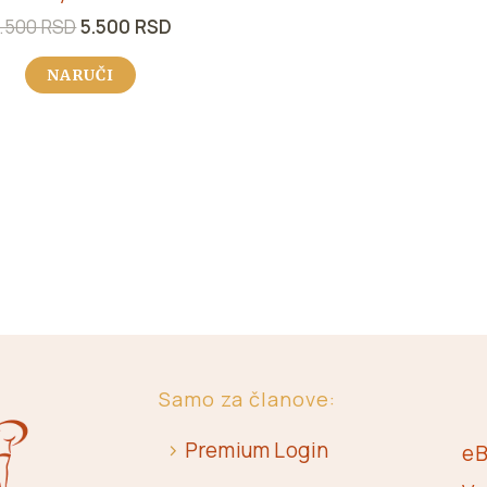
.500
RSD
5.500
RSD
NARUČI
Samo za članove:
>
Premium Login
eB