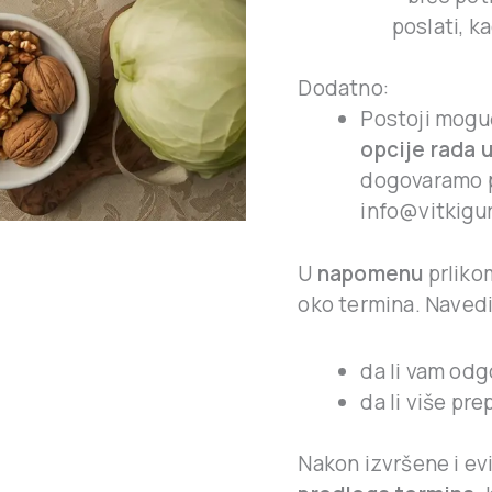
poslati, ka
Dodatno:
Postoji mog
opcije rada 
dogovaramo po
info@vitkigur
U
napomenu
prlikom
oko termina. Navedi
da li vam odg
da li više pr
Nakon izvršene i ev