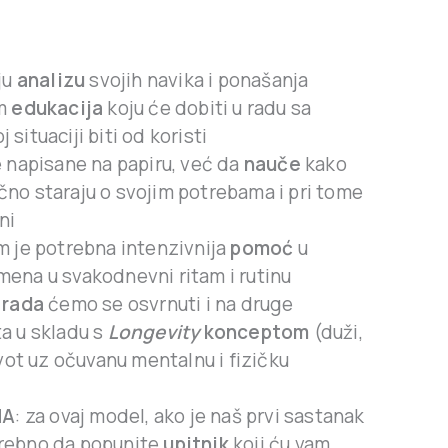
ju
analizu
svojih navika i ponašanja
im
edukacija
koju će dobiti u radu sa
situaciji biti od koristi
e napisane na papiru, već da
nauče
kako
no staraju o svojim potrebama i pri tome
ni
m je potrebna intenzivnija
pomoć
u
ena u svakodnevni ritam i rutinu
 rada
ćemo se osvrnuti i na druge
a u skladu s
Longevity
konceptom
(duži,
ivot uz očuvanu mentalnu i fizičku
NA
: za ovaj model, ako je naš prvi sastanak
trebno da popunite
upitnik
koji ću vam