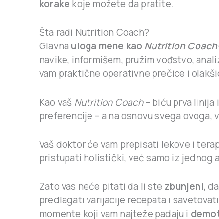
korake
koje možete da pratite.
Šta radi Nutrition Coach?
Glavna
uloga mene kao
Nutrition Coach
navike, informišem, pružim vođstvo, anali
vam praktične operativne prečice i olakši
Kao vaš
Nutrition Coach
– biću prva linij
preferencije – a na osnovu svega ovoga, v
Vaš doktor će vam prepisati lekove i terap
pristupati holistički, već samo iz jednog 
Zato vas neće pitati da li ste
zbunjeni
, d
predlagati varijacije recepata i savetovat
momente koji vam najteže padaju i
demot