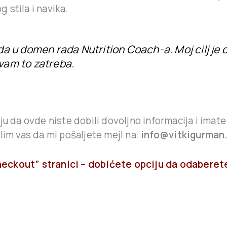
 stila i navika.
ada u domen rada
Nutrition Coach
-a. Moj cilj j
 vam to zatreba.
ju da ovde niste dobili dovoljno informacija i imate
lim vas da mi pošaljete mejl na:
info@vitkigurman
heckout” stranici – dobićete opciju da odaberet