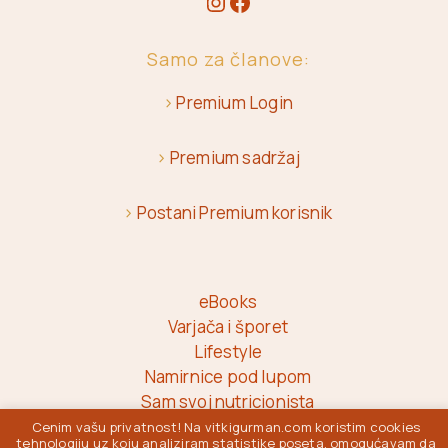
Samo za članove:
>
Premium Login
>
Premium sadržaj
>
Postani Premium korisnik
eBooks
Varjača i šporet
Lifestyle
Namirnice pod lupom
Sam svoj nutricionista
Cenim vašu privatnost! Na vitkigurman.com koristim cookies
tehnologiju uz koju analiziram statistike poseta, omogućavam da