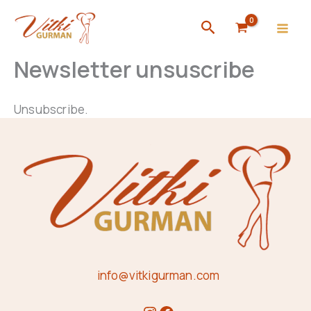
Skip
Search
to
content
Newsletter unsuscribe
Unsubscribe.
info@vitkigurman.com