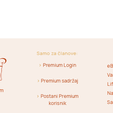
Samo za članove:
>
Premium Login
eB
Va
>
Premium sadržaj
Li
om
Na
>
Postani Premium
Sa
korisnik