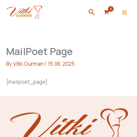
Skip
Search
to
content
MailPoet Page
By
Vitki Gurman
/
15.06.2025
[mailpoet_page]