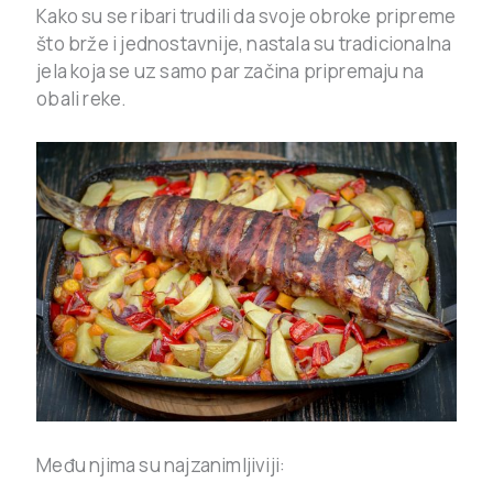
Kako su se ribari trudili da svoje obroke pripreme
što brže i jednostavnije, nastala su tradicionalna
jela koja se uz samo par začina pripremaju na
obali reke.
Među njima su najzanimljiviji: