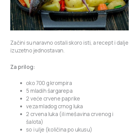
Začini su naravno ostali skoro isti, a recept i dalje
izuzetno jednostavan.
Za prilog:
oko 700 g krompira
5 mladih šargarepa
2 veće crvene paprike
veza mladog crnog luka
2 crvena luka (ili mešavina crvenog i
šalota)
so i ulje (količina po ukusu)