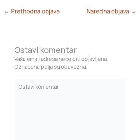
← Prethodna objava
Naredna objava →
Ostavi komentar
Vaša email adresa neće biti objavljena.
Označena polja su obavezna.
Type
here..