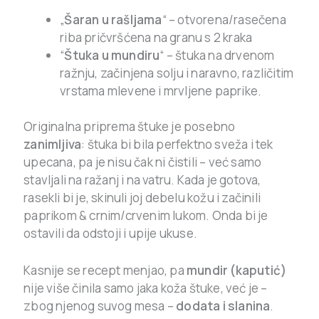
„
Šaran u rašljama
“ – otvorena/rasečena
riba pričvršćena na granu s 2 kraka
“
Štuka u mundiru
“ – štuka na drvenom
ražnju, začinjena solju i naravno, različitim
vrstama mlevene i mrvljene paprike.
Originalna priprema štuke je posebno
zanimljiva
: štuka bi bila perfektno sveža i tek
upecana, pa je nisu čak ni čistili – već samo
stavljali na ražanj i na vatru. Kada je gotova,
rasekli bi je, skinuli joj debelu kožu i začinili
paprikom & crnim/crvenim lukom. Onda bi je
ostavili da odstoji i upije ukuse.
Kasnije se recept menjao, pa
mundir (kaputić)
nije više činila samo jaka koža štuke, već je –
zbog njenog suvog mesa –
dodata i slanina
.