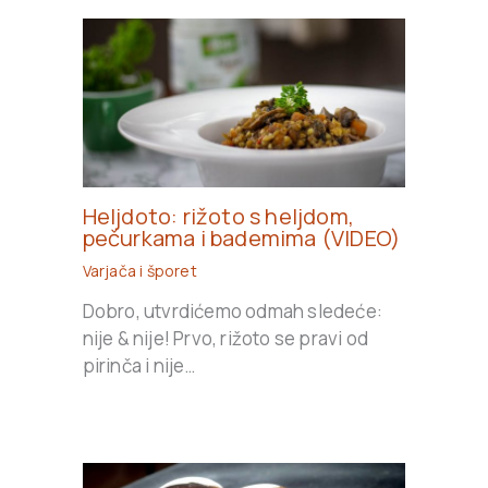
Heljdoto: rižoto s heljdom,
pečurkama i bademima (VIDEO)
Varjača i šporet
Dobro, utvrdićemo odmah sledeće:
nije & nije! Prvo, rižoto se pravi od
pirinča i nije…