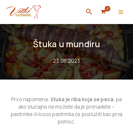
Skip
Search
to
content
Štuka u mundiru
23.08.2023
Prvo napomena:
štuka je riba koja se peca
, pa
ako slučajno ne možete da je pronađete –
pastrmke ili losos pastrmka će poslužiti kao prva
pomoć.