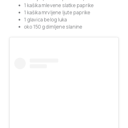
1 kašika mlevene slatke paprike
1 kašika mrvljene ljute paprike
1 glavica belog luka
oko 150 g dimljene slanine