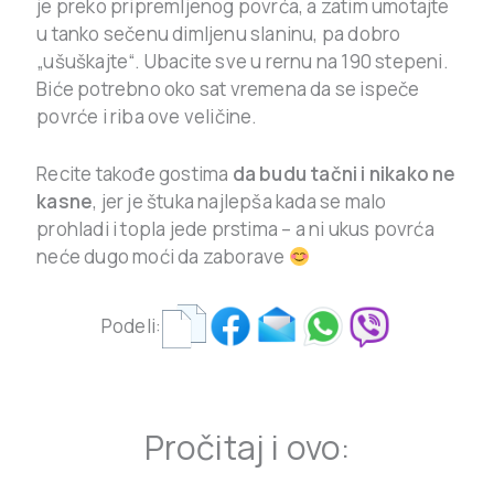
je preko pripremljenog povrća, a zatim umotajte
u tanko sečenu dimljenu slaninu, pa dobro
„ušuškajte“. Ubacite sve u rernu na 190 stepeni.
Biće potrebno oko sat vremena da se ispeče
povrće i riba ove veličine.
Recite takođe gostima
da budu tačni i nikako ne
kasne
, jer je štuka najlepša kada se malo
prohladi i topla jede prstima – a ni ukus povrća
neće dugo moći da zaborave
Podeli:
Pročitaj i ovo: