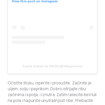
View this post on Instagram
A post shared by MAJA (@vitkigurman)
Očistite štuku, isperite i prosušite. Začinite je
uljem, solju i paprikom. Dobro istrljajte ribu
začinima i spolja, i iznutra. Zatim rasecite beli luk
na pola i napunite unutrašnjost ribe. Prebacite