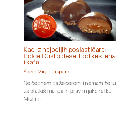
Kao iz najboljih poslastičara:
Dolce Gusto desert od kestena
i kafe
Šećer
,
Varjača i šporet
Ne čeznem za šećerom i nemam želju
za slatkišima, pa ih pravim jako retko.
Mislim…