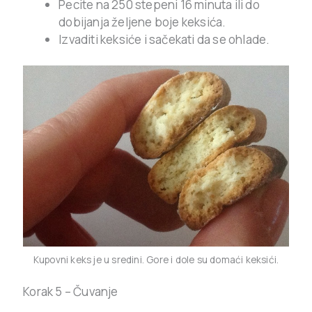
Pecite na 250 stepeni 16 minuta ili do
dobijanja željene boje keksića.
Izvaditi keksiće i sačekati da se ohlade.
Kupovni keks je u sredini. Gore i dole su domaći keksići.
Korak 5 – Čuvanje