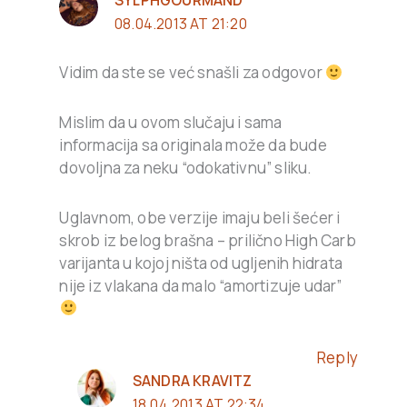
08.04.2013 AT 21:20
Vidim da ste se već snašli za odgovor
Mislim da u ovom slučaju i sama
informacija sa originala može da bude
dovoljna za neku “odokativnu” sliku.
Uglavnom, obe verzije imaju beli šećer i
skrob iz belog brašna – prilično High Carb
varijanta u kojoj ništa od ugljenih hidrata
nije iz vlakana da malo “amortizuje udar”
Reply
SANDRA KRAVITZ
18.04.2013 AT 22:34