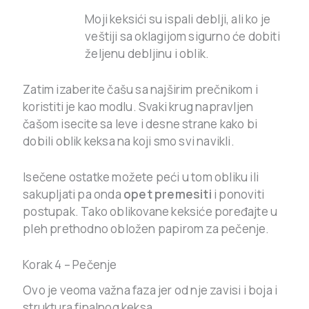
Moji keksići su ispali deblji, ali ko je
veštiji sa oklagijom sigurno će dobiti
željenu debljinu i oblik.
Zatim izaberite čašu sa najširim prečnikom i
koristiti je kao modlu. Svaki krug napravljen
čašom isecite sa leve i desne strane kako bi
dobili oblik keksa na koji smo svi navikli.
Isečene ostatke možete peći u tom obliku ili
sakupljati pa onda
opet premesiti
i ponoviti
postupak. Tako oblikovane keksiće poređajte u
pleh prethodno obložen papirom za pečenje.
Korak 4 – Pečenje
Ovo je veoma važna faza jer od nje zavisi i boja i
struktura finalnog keksa.