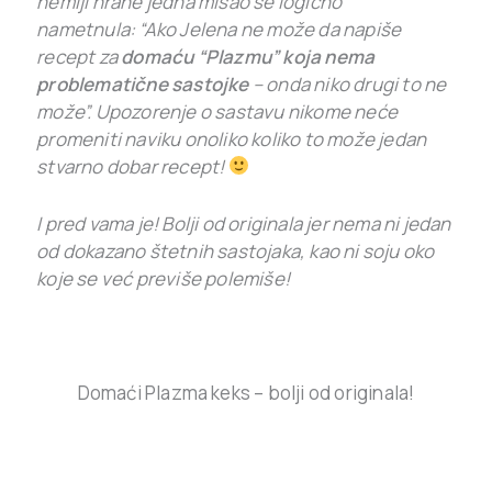
hemiji hrane jedna misao se logično
nametnula:
“Ako Jelena ne može da napiše
recept za
domaću “Plazmu” koja nema
problematične sastojke
– onda niko drugi to ne
može”. U
pozorenje o sastavu nikome neće
promeniti naviku onoliko koliko to može jedan
stvarno dobar recept!
I pred vama je! Bolji od originala jer nema ni jedan
od dokazano štetnih sastojaka, kao ni soju oko
koje se već previše polemiše!
Domaći Plazma keks – bolji od originala!