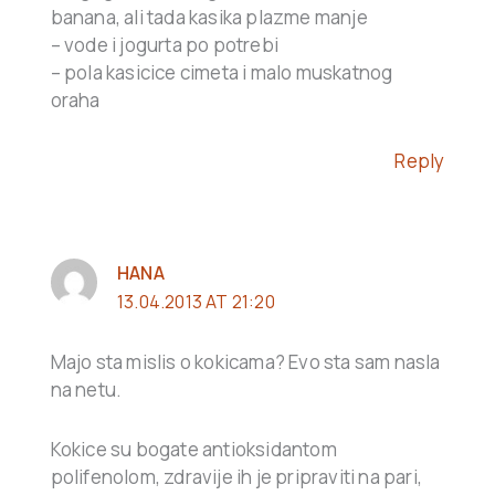
banana, ali tada kasika plazme manje
– vode i jogurta po potrebi
– pola kasicice cimeta i malo muskatnog
oraha
Reply
HANA
13.04.2013 AT 21:20
Majo sta mislis o kokicama? Evo sta sam nasla
na netu.
Kokice su bogate antioksidantom
polifenolom, zdravije ih je pripraviti na pari,