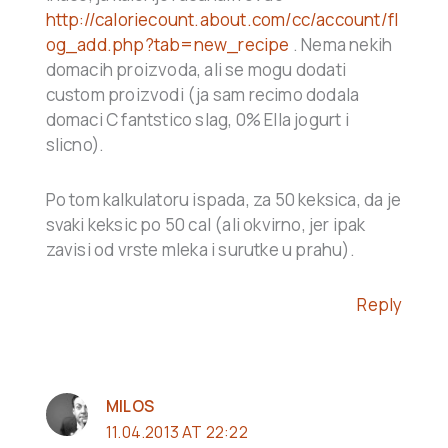
http://caloriecount.about.com/cc/account/fl
og_add.php?tab=new_recipe
. Nema nekih
domacih proizvoda, ali se mogu dodati
custom proizvodi (ja sam recimo dodala
domaci C fantstico slag, 0% Ella jogurt i
slicno).
Po tom kalkulatoru ispada, za 50 keksica, da je
svaki keksic po 50 cal (ali okvirno, jer ipak
zavisi od vrste mleka i surutke u prahu).
Reply
MILOS
11.04.2013 AT 22:22