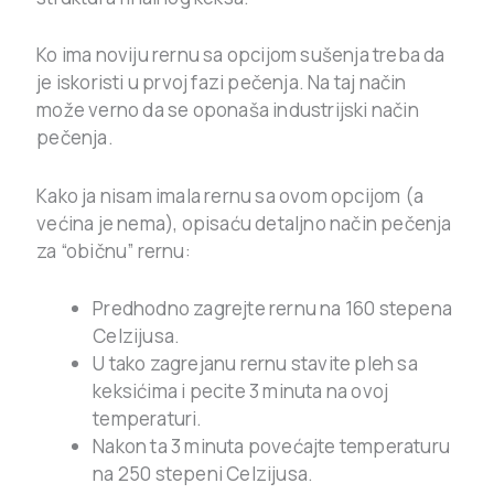
Ko ima noviju rernu sa opcijom sušenja treba da
je iskoristi u prvoj fazi pečenja. Na taj način
može verno da se oponaša industrijski način
pečenja.
Kako ja nisam imala rernu sa ovom opcijom (a
većina je nema), opisaću detaljno način pečenja
za “običnu” rernu:
Predhodno zagrejte rernu na 160 stepena
Celzijusa.
U tako zagrejanu rernu stavite pleh sa
keksićima i pecite 3 minuta na ovoj
temperaturi.
Nakon ta 3 minuta povećajte temperaturu
na 250 stepeni Celzijusa.