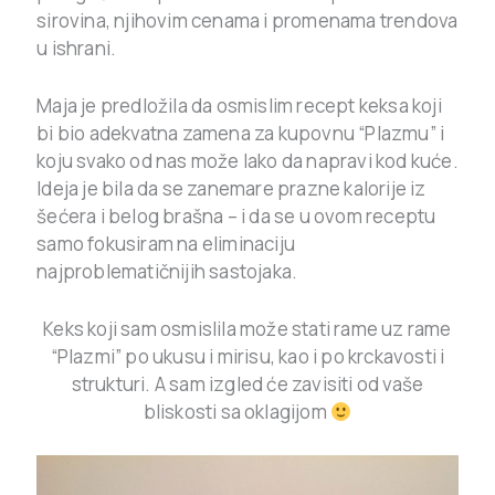
sirovina, njihovim cenama i promenama trendova
u ishrani.
Maja je predložila da osmislim recept keksa koji
bi bio adekvatna zamena za kupovnu “Plazmu” i
koju svako od nas može lako da napravi kod kuće.
Ideja je bila da se zanemare prazne kalorije iz
šećera i belog brašna – i da se u ovom receptu
samo fokusiram na eliminaciju
najproblematičnijih sastojaka.
Keks koji sam osmislila može stati rame uz rame
“Plazmi” po ukusu i mirisu, kao i po krckavosti i
strukturi. A sam izgled će zavisiti od vaše
bliskosti sa oklagijom