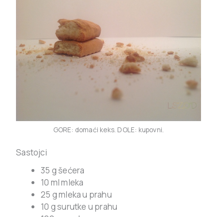
GORE: domaći keks. DOLE: kupovni.
Sastojci
35 g šećera
10 ml mleka
25 g mleka u prahu
10 g surutke u prahu