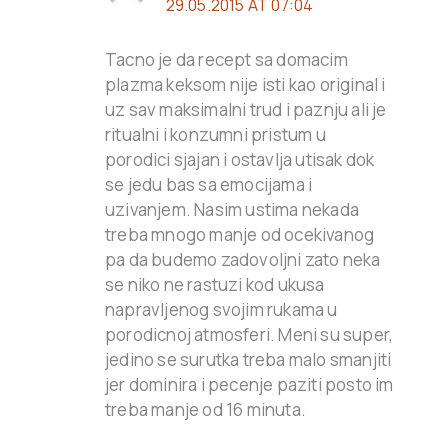
29.05.2015 AT 07:04
Tacno je da recept sa domacim
plazma keksom nije isti kao original i
uz sav maksimalni trud i paznju ali je
ritualni i konzumni pristum u
porodici sjajan i ostavlja utisak dok
se jedu bas sa emocijama i
uzivanjem. Nasim ustima nekada
treba mnogo manje od ocekivanog
pa da budemo zadovoljni zato neka
se niko ne rastuzi kod ukusa
napravljenog svojim rukama u
porodicnoj atmosferi. Meni su super,
jedino se surutka treba malo smanjiti
jer dominira i pecenje paziti posto im
treba manje od 16 minuta.