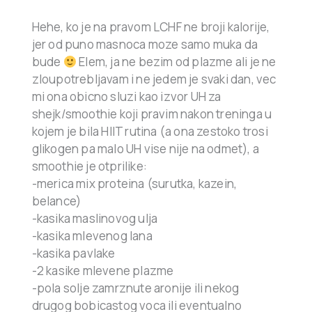
Hehe, ko je na pravom LCHF ne broji kalorije,
jer od puno masnoca moze samo muka da
bude
Elem, ja ne bezim od plazme ali je ne
zloupotrebljavam i ne jedem je svaki dan, vec
mi ona obicno sluzi kao izvor UH za
shejk/smoothie koji pravim nakon treninga u
kojem je bila HIIT rutina (a ona zestoko trosi
glikogen pa malo UH vise nije na odmet), a
smoothie je otprilike:
-merica mix proteina (surutka, kazein,
belance)
-kasika maslinovog ulja
-kasika mlevenog lana
-kasika pavlake
-2 kasike mlevene plazme
-pola solje zamrznute aronije ili nekog
drugog bobicastog voca ili eventualno