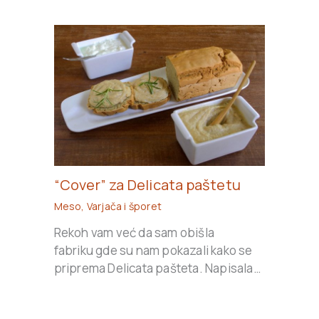
“Cover” za Delicata paštetu
Meso
,
Varjača i šporet
Rekoh vam već da sam obišla
fabriku gde su nam pokazali kako se
priprema Delicata pašteta. Napisala…