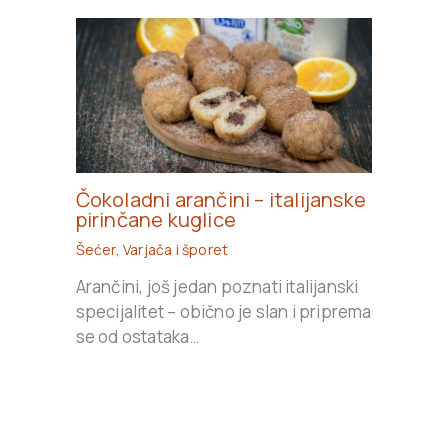
Čokoladni arančini – italijanske
pirinčane kuglice
Šećer
,
Varjača i šporet
Arančini, još jedan poznati italijanski
specijalitet – obično je slan i priprema
se od ostataka…