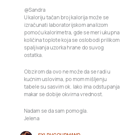
@Sandra
U kaloriju tačan broj kalorija može se
izračunati laboratorijskom analizom
pomoću kalorimetra, gde se meri ukupna
količina toplote koja se oslobodi prilikom
spaljivanja uzorka hrane do suvog
ostatka.
Obzirom da ovo ne može da se radi u
kućnim uslovima, po mom mišljenju
tabele su sasvim ok. Iako ima odstupanja
makar se dobije okvirna vrednost.
Nadam se da sam pomogla.
Jelena
SYLPHGOURMAND