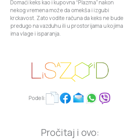
Domaći keks kao i kupovna “Plazma” nakon
nekog vremena može da omekša i izgubi
krckavost. Zato vodite računa da keks ne bude
predugo na vazduhu ili u prostorijama u kojima
ima vlage i isparanja.
Podeli:
Pročitaj i ovo: