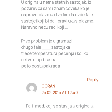
U originalu nema stetnih sastojak. Iz
pozarevca sam i znam coveka ko je
napravo plazmu i tvrdim da ovde fale
sastojci koji bi dali pravi ukus plazme.
Naravno necu reci koji….
Prvo problem je u gramazi
drugo fale ___ sastojaka
trece temperatura pecenja i koliko
cetvrto tip brasna
peto postupak rada
Reply
GORAN
25.02.2015 AT 12:40
Fali i med, koji se stavlja u originalu.