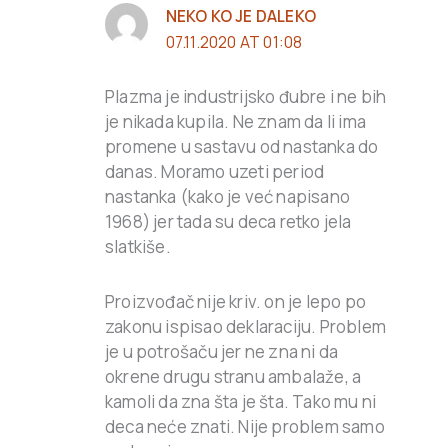
NEKO KO JE DALEKO
07.11.2020 AT 01:08
Plazma je industrijsko đubre i ne bih
je nikada kupila. Ne znam da li ima
promene u sastavu od nastanka do
danas. Moramo uzeti period
nastanka (kako je već napisano
1968) jer tada su deca retko jela
slatkiše.
Proizvođač nije kriv. on je lepo po
zakonu ispisao deklaraciju. Problem
je u potrošaču jer ne zna ni da
okrene drugu stranu ambalaže, a
kamoli da zna šta je šta. Tako mu ni
deca neće znati. Nije problem samo