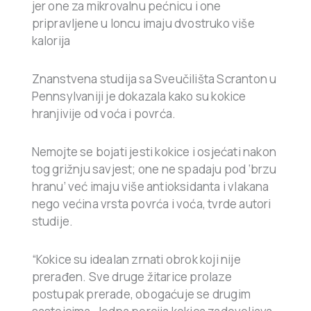
jer one za mikrovalnu pećnicu i one
pripravljene u loncu imaju dvostruko više
kalorija
Znanstvena studija sa Sveučilišta Scranton u
Pennsylvaniji je dokazala kako su kokice
hranjivije od voća i povrća.
Nemojte se bojati jesti kokice i osjećati nakon
tog grižnju savjest; one ne spadaju pod ‘brzu
hranu’ već imaju više antioksidanta i vlakana
nego većina vrsta povrća i voća, tvrde autori
studije.
“Kokice su idealan zrnati obrok koji nije
prerađen. Sve druge žitarice prolaze
postupak prerade, obogaćuje se drugim