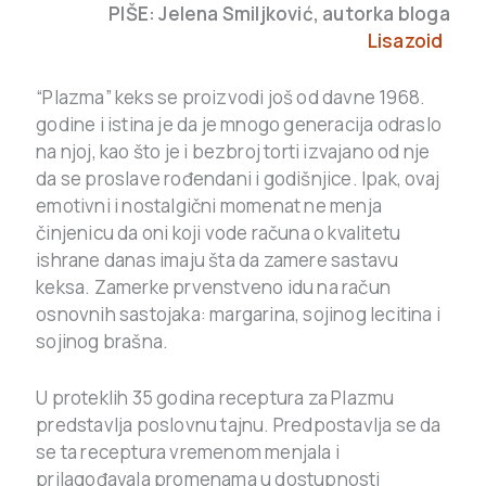
PIŠE: Jelena Smiljković, autorka bloga
Lisazoid
“Plazma” keks se proizvodi još od davne 1968.
godine i istina je da je mnogo generacija odraslo
na njoj, kao što je i bezbroj torti izvajano od nje
da se proslave rođendani i godišnjice. Ipak, ovaj
emotivni i nostalgični momenat ne menja
činjenicu da oni koji vode računa o kvalitetu
ishrane danas imaju šta da zamere sastavu
keksa. Zamerke prvenstveno idu na račun
osnovnih sastojaka: margarina, sojinog lecitina i
sojinog brašna.
U proteklih 35 godina receptura za Plazmu
predstavlja poslovnu tajnu. Predpostavlja se da
se ta receptura vremenom menjala i
prilagođavala promenama u dostupnosti