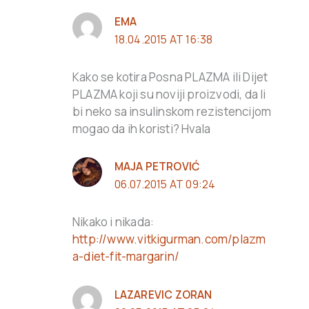
EMA
18.04.2015 AT 16:38
Kako se kotira Posna PLAZMA ili Dijet
PLAZMA koji su noviji proizvodi, da li
bi neko sa insulinskom rezistencijom
mogao da ih koristi? Hvala
MAJA PETROVIĆ
06.07.2015 AT 09:24
Nikako i nikada:
http://www.vitkigurman.com/plazm
a-diet-fit-margarin/
LAZAREVIC ZORAN