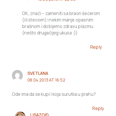
OK, znači – zameniti sa braon šećerom
(ili steviom) i nekim manje opasnim
brašnom i dobijemo zdravu plazmu
(nešto drugačijeg ukusa :))
Reply
SVETLANA
08.04.2013 AT 16:52
Gde ima da se kupi i koja surutka u prahu?
Reply
LISAZOID