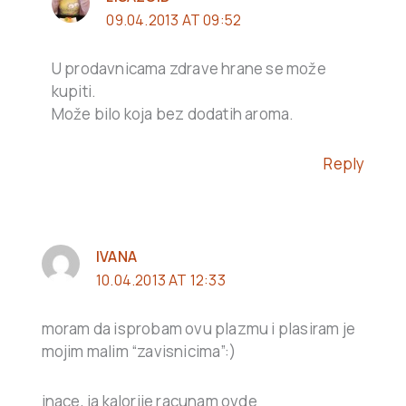
09.04.2013 AT 09:52
U prodavnicama zdrave hrane se može
kupiti.
Može bilo koja bez dodatih aroma.
Reply
IVANA
10.04.2013 AT 12:33
moram da isprobam ovu plazmu i plasiram je
mojim malim “zavisnicima”:)
inace, ja kalorije racunam ovde