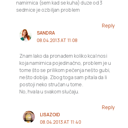
namirnica (sem kad se kuha) duze od 3
sedmice je ozbiljan problem
Reply
SANDRA
08.04.2013 AT 11:08
Znam lako da pronađem koliko kcal nosi
koja namirnica pojedinačno, problem je u
tome što se prilikom pečenja nešto gubi,
nešto dobija. Zbog toga sam pitala da li
postoji neko stručan u tome.
No, hvala u svakom slučaju.
Reply
LISAZOID
08.04.2013 AT 11:40