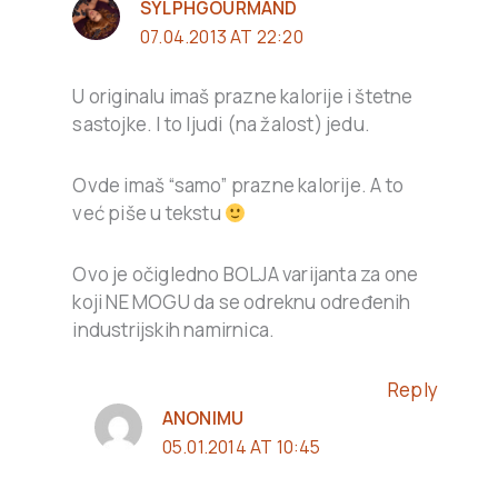
SYLPHGOURMAND
07.04.2013 AT 22:20
U originalu imaš prazne kalorije i štetne
sastojke. I to ljudi (na žalost) jedu.
Ovde imaš “samo” prazne kalorije. A to
već piše u tekstu
Ovo je očigledno BOLJA varijanta za one
koji NE MOGU da se odreknu određenih
industrijskih namirnica.
Reply
ANONIMU
05.01.2014 AT 10:45