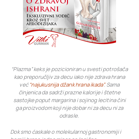
“Plazma” keks je pozicioniran u svesti potrošača
kao preporučljiv za decu iako nije zdrava hrana
već
“najukusnija džank hrana ikada”
. Sama
činjenica da sadrži prazne kalorije i štetne
sastojke poput margarina i sojinog lecitina čini
ga proizvodom koji nije dobar ni za decu ni za
odrasle.
Dok smo ćaskale o molekularnoj gastronomiji i