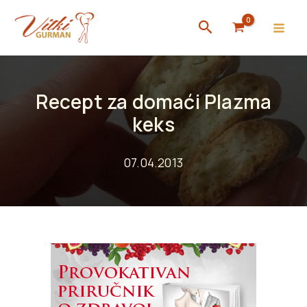
Skip
Search
to
content
Recept za domaći Plazma
keks
07.04.2013