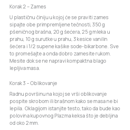
Korak 2 – Zames
U plastičnu činiju u kojoj će se praviti zames
sipajte obe primpremljene tečnosti, 350 g
pšeničnog brašna, 20 g šećera, 25 g mleka u
prahu, 10 g surutke u prahu, 3 kesice vanilin
šećera i 1/2 supene kašike sode-bikarbone. Sve
to promešajte a onda dobro zamesite rukom.
Mesite dok se ne napravi kompaktna blago
lepljiva masa.
Korak 3 – Oblikovanje
Radnu površinu na kojoj se vrši oblikovanje
pospite skrobom ili brašnom kako se masa ne bi
lepila. Oklagijom istanjite testo, tako da bude kao
polovina kupovnog Plazma keksa što je debljina
od oko 2 mm.