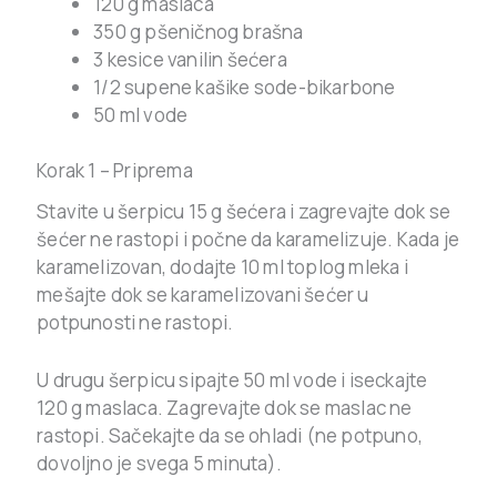
120 g maslaca
350 g pšeničnog brašna
3 kesice vanilin šećera
1/2 supene kašike sode-bikarbone
50 ml vode
Korak 1 – Priprema
Stavite u šerpicu 15 g šećera i zagrevajte dok se
šećer ne rastopi i počne da karamelizuje. Kada je
karamelizovan, dodajte 10 ml toplog mleka i
mešajte dok se karamelizovani šećer u
potpunosti ne rastopi.
U drugu šerpicu sipajte 50 ml vode i iseckajte
120 g maslaca. Zagrevajte dok se maslac ne
rastopi. Sačekajte da se ohladi (ne potpuno,
dovoljno je svega 5 minuta).