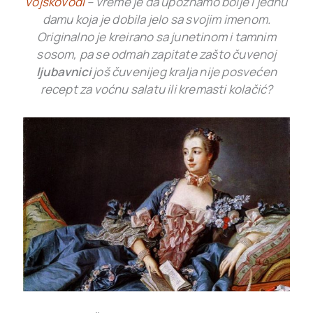
vojskovođi
– vreme je da upoznamo bolje i jednu
damu koja je dobila jelo sa svojim imenom.
Originalno je kreirano sa junetinom i tamnim
sosom, pa se odmah zapitate zašto čuvenoj
ljubavnici
još čuvenijeg kralja nije posvećen
recept za voćnu salatu ili kremasti kolačić?