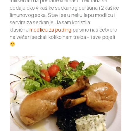
mikserom da postane kremast. Tek tada se
dodaje oko 4 kašike seckanog peršuna i 2 kašike
limunovog soka. Stavi se u neku lepu modlicu i
servira za seckanje. Ja sam koristila
klasičnu
modlicu za puding
pa smo nas četvoro
na večeri seckali koliko nam treba – i sve pojeli