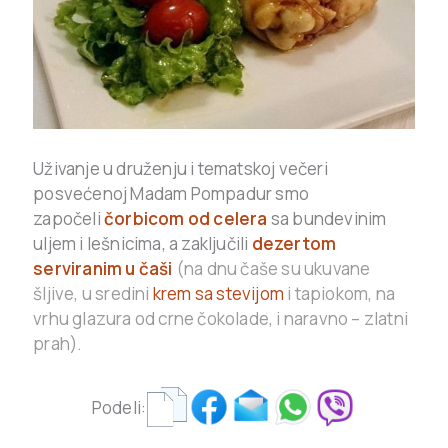
Uživanje u druženju i tematskoj večeri
posvećenoj Madam Pompadur smo
započeli
čorbicom od celera
sa bundevinim
uljem i lešnicima, a zaključili
dezertom
serviranim u čaši
(na dnu čaše su ukuvane
šljive, u sredini
krem sa stevijom
i tapiokom, na
vrhu glazura od crne čokolade, i naravno – zlatni
prah).
Podeli: