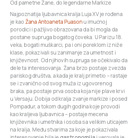
Od pametne Žane, do legendarne Markize
Najpoznatija ljubavnica kralja Luja XV je rođena
je kao
Žana Antoaneta Puason
u imućnoj
porodici i pažljivo obrazovana da bi mogla da
postane supruga bogatog čoveka. U Parizu 18.
veka, bogati muškarci, pa i oni poreklom iz niže
klase, pokazivali su zanimanje za umetnost i
književnost. Od njihovih supruga se očekivalo da
dele ta interesovanja. Žana brzo postaje zvezda
pariskog društva, a kada je kralj primetio – rastaje
se i zvanično od svog muža iz ugovorenog
braka, pa postaje prva osoba koja nije plave krvi
u Versaju. Dobija od kralja zvanje markize i posed
Pompadur, a tokom dugih godina koje provodi
kao kraljeva ljubavnica – postaje mecena
književnika i umetnika i osoba sa velikim uticajem
na kralja. Među stvarima za koje je pokazivala
interesovanje bila je
gastronomija
i verovala je