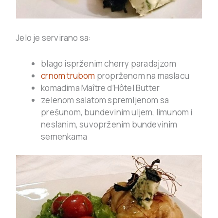
Jelo je servirano sa:
blago isprženim cherry paradajzom
crnom trubom
proprženom na maslacu
komadima Maître d’Hôtel Butter
zelenom salatom spremljenom sa
prešunom, bundevinim uljem, limunom i
neslanim, suvoprženim bundevinim
semenkama