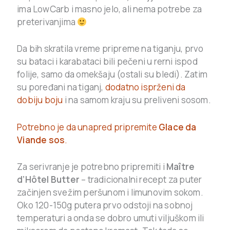
ima LowCarb i masno jelo, ali nema potrebe za
preterivanjima
Da bih skratila vreme pripreme na tiganju, prvo
su bataci i karabataci bili pečeni u rerni ispod
folije, samo da omekšaju (ostali su bledi). Zatim
su poređani na tiganj,
dodatno isprženi da
dobiju boju
i na samom kraju su preliveni sosom.
Potrebno je da unapred pripremite
Glace da
Viande sos
.
Za serivranje je potrebno pripremiti i
Maître
d’Hôtel Butter
– tradicionalni recept za puter
začinjen svežim peršunom i limunovim sokom.
Oko 120-150g putera prvo odstoji na sobnoj
temperaturi a onda se dobro umuti viljuškom ili