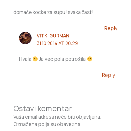
domaće kocke za supu! svaka čast!
Reply
VITKI GURMAN
31.10.2014 AT 20:29
Hvala
Ja već pola potrošila
Reply
Ostavi komentar
Vaša email adresa neće biti objavljena.
Označena polja su obavezna.