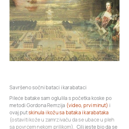
Savršeno sočni bataci i karabataci
Pileće batake sam oglulila s početka koske po
metodi Gordona Remzija
(video, prvi minut)
i
ovaj put
skinula i kožu sa bataka i karabataka
(ostaviti kože u zamrzivaču da se ubace u pleh
sa povrćem nekom prilikom)
. Cilj jeste bio da se