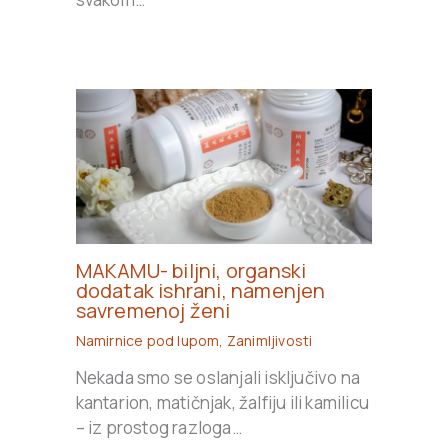
MAKAMU- biljni, organski
dodatak ishrani, namenjen
savremenoj ženi
Namirnice pod lupom
,
Zanimljivosti
Nekada smo se oslanjali isključivo na
kantarion, matičnjak, žalfiju ili kamilicu
– iz prostog razloga…