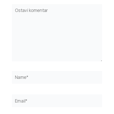
Type
here..
Name*
Email*