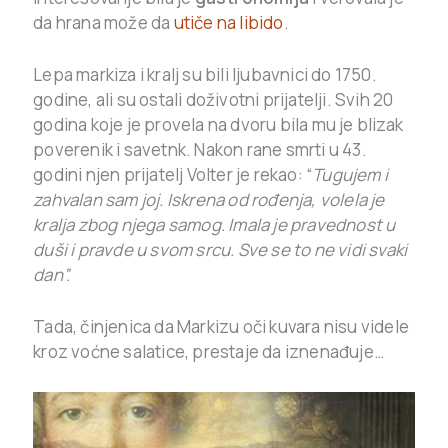
da hrana može da
utiče na libido
.
Lepa markiza i kralj su bili ljubavnici do 1750.
godine, ali su ostali doživotni prijatelji. Svih 20
godina koje je provela na dvoru bila mu je blizak
poverenik i savetnk. Nakon rane smrti u 43.
godini njen prijatelj Volter je rekao: “
Tugujem i
zahvalan sam joj. Iskrena od rođenja, volela je
kralja zbog njega samog. Imala je pravednost u
duši i pravde u svom srcu. Sve se to ne vidi svaki
dan”.
Tada, činjenica da Markizu oči kuvara nisu videle
kroz voćne salatice, prestaje da iznenađuje…