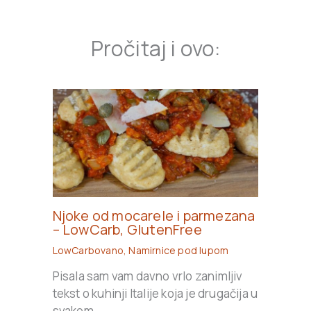
Pročitaj i ovo:
Njoke od mocarele i parmezana
– LowCarb, GlutenFree
LowCarbovano
,
Namirnice pod lupom
Pisala sam vam davno vrlo zanimljiv
tekst o kuhinji Italije koja je drugačija u
svakom…