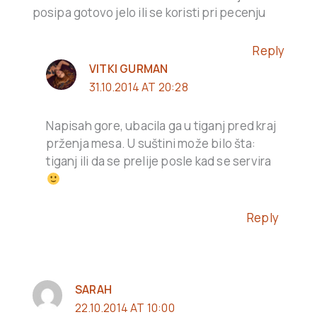
posipa gotovo jelo ili se koristi pri pecenju
Reply
VITKI GURMAN
31.10.2014 AT 20:28
Napisah gore, ubacila ga u tiganj pred kraj
prženja mesa. U suštini može bilo šta:
tiganj ili da se prelije posle kad se servira
Reply
SARAH
22.10.2014 AT 10:00