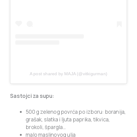
A post shared by MAJA (@vitkigurman)
Sastojci za supu:
500 g zelenog povrća po izboru: boranija,
grašak, slatka i ljuta paprika, tikvica,
brokoli, špargla…
malo maslinovog ulja