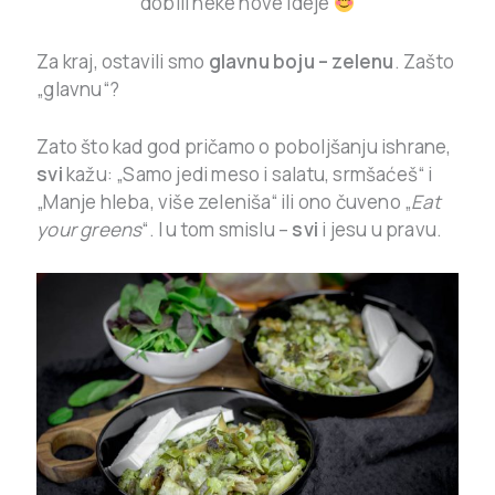
dobili neke nove ideje
Za kraj, ostavili smo
glavnu boju – zelenu
. Zašto
„glavnu“?
Zato što kad god pričamo o poboljšanju ishrane,
svi
kažu: „Samo jedi meso i salatu, srmšaćeš“ i
„Manje hleba, više zeleniša“ ili ono čuveno „
Eat
your greens
“. I u tom smislu –
svi
i jesu u pravu.