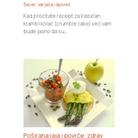
Šećer
,
Varjača i šporet
Kad pročitate recept za klasičan
krambl kolač (crumble cake) već vam
bude jasno da su…
Poširana jaja i povrće: zdrav