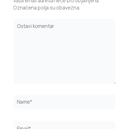
Vaša email adresa neće biti objavljena.
Označena polja su obavezna.
Type
here..
Name*
Email*