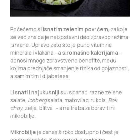
Počećemo s
lisnatim zelenim povrćem
, za koje
se već zna da je neizostavni deo zdravog režima
ishrane. Upravo zato što je puno vitamina,
minerala i vlakana – a
siromašno kalorijama
–
donosi mnoge zdravstvene benefite, među
kojima prednjače smanjenje rizika od gojaznosti,
a samim tim i dijabetesa.
Lisnati i najukusniji su
: spanać, razne zelene
salate,
Iceberg
salata, matovilac, rukola,
Bok
choy
, zelje, blitva – a ne treba zaboraviti ni
mikrobilje.
Mikrobilje
je danas široko dostupno i čest je
sastojak salata. Kako se radi o nedavno