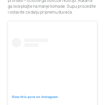
prohladi – očistite ga od kože i kostiju. Rukama
ga iscepkajte na manje komade. Supu procedite
i ostavite za dalju pripremu đuveča.
View this post on Instagram