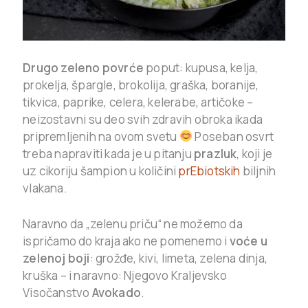
Drugo zeleno povrće
poput: kupusa, kelja,
prokelja, špargle, brokolija, graška, boranije,
tikvica, paprike, celera, kelerabe, artičoke –
neizostavni su deo svih zdravih obroka ikada
pripremljenih na ovom svetu
Poseban osvrt
treba napraviti kada je u pitanju
prazluk
, koji je
uz cikoriju šampion u količini
prEbiotskih
biljnih
vlakana.
Naravno da „zelenu priču“ ne možemo da
ispričamo do kraja ako ne pomenemo i
voće u
zelenoj boji
: grožđe, kivi, limeta, zelena dinja,
kruška – i naravno: Njegovo Kraljevsko
Visočanstvo
Avokado
.