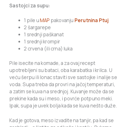
Sastojci za supu:
1 pile u
MAP
pakovanju
Perutnina Ptuj
2 šargarepe
1 srednji paškanat
1 srednji krompir
2 crvena (ili crna) luka
Pile isecite na komade, a za ovaj recept
upotrebljeni su bataci, oba karabatka i krilca. U
veću šerpu ili lonac staviti sve sastojke i nalije se
voda. Supa treba da provri na jačoj temperaturi,
a zatim se kuva na srednjoj. Kuvanje može da se
prekine kada su i meso, i povrće potpuno meki.
Ipak, supa je uvek bolja kada se kuva nešto duže.
Kad je gotova, meso izvadite na tanjir, pa kad se