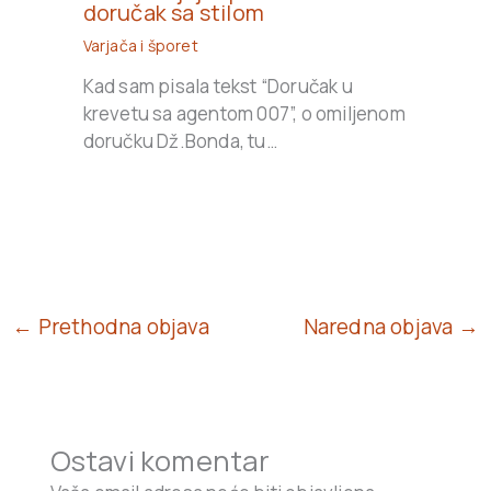
doručak sa stilom
Varjača i šporet
Kad sam pisala tekst “Doručak u
krevetu sa agentom 007”, o omiljenom
doručku Dž.Bonda, tu…
← Prethodna objava
Naredna objava →
Ostavi komentar