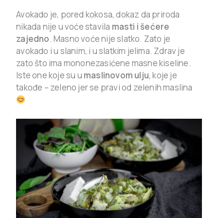
Avokado je, pored kokosa, dokaz da priroda
nikada nije u voće stavila
masti i šećere
zajedno
. Masno voće nije slatko. Zato je
avokado i u slanim, i u slatkim jelima. Zdrav je
zato što ima mononezasićene masne kiseline.
Iste one koje su u
maslinovom ulju
, koje je
takođe – zeleno jer se pravi od zelenih maslina