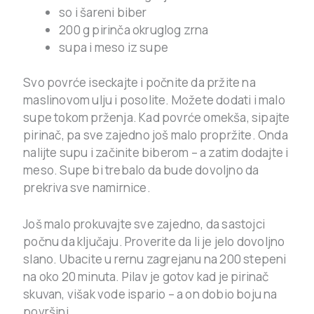
so i šareni biber
200 g pirinča okruglog zrna
supa i meso iz supe
Svo povrće iseckajte i počnite da pržite na
maslinovom ulju i posolite. Možete dodati i malo
supe tokom prženja. Kad povrće omekša, sipajte
pirinač, pa sve zajedno još malo propržite. Onda
nalijte supu i začinite biberom – a zatim dodajte i
meso. Supe bi trebalo da bude dovoljno da
prekriva sve namirnice.
Još malo prokuvajte sve zajedno, da sastojci
počnu da ključaju. Proverite da li je jelo dovoljno
slano. Ubacite u rernu zagrejanu na 200 stepeni
na oko 20 minuta. Pilav je gotov kad je pirinač
skuvan, višak vode ispario – a on dobio boju na
površini.