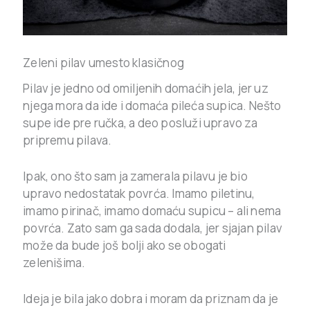
Zeleni pilav umesto klasičnog
Pilav je jedno od omiljenih domaćih jela, jer uz
njega mora da ide i domaća pileća supica. Nešto
supe ide pre ručka, a deo posluži upravo za
pripremu pilava.
Ipak, ono što sam ja zamerala pilavu je bio
upravo nedostatak povrća. Imamo piletinu,
imamo pirinač, imamo domaću supicu – ali nema
povrća. Zato sam ga sada dodala, jer sjajan pilav
može da bude još bolji ako se obogati
zelenišima.
Ideja je bila jako dobra i moram da priznam da je