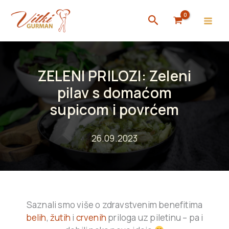
Skip
Search
to
content
ZELENI PRILOZI: Zeleni
pilav s domaćom
supicom i povrćem
26.09.2023
Saznali smo više o zdravstvenim benefitima
belih
,
žutih
i
crvenih
priloga uz piletinu – pa i