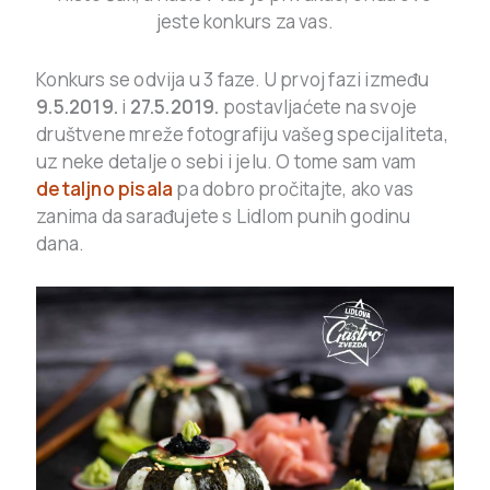
jeste konkurs za vas.
Konkurs se odvija u 3 faze.
U prvoj fazi između
9.5.2019.
i
27.5.2019.
postavljaćete na svoje
društvene mreže fotografiju vašeg specijaliteta,
uz neke detalje o sebi i jelu. O tome sam vam
detaljno pisala
pa dobro pročitajte, ako vas
zanima da sarađujete s Lidlom punih godinu
dana.