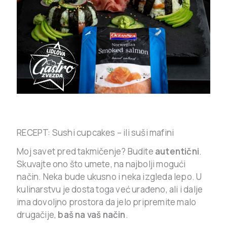
RECEPT: Sushi cupcakes – ili suši mafini
Moj savet pred takmičenje? Budite
autentični
.
Skuvajte ono što umete, na najbolji mogući
način. Neka bude ukusno i neka izgleda lepo.
U
kulinarstvu je dosta toga već urađeno, ali i dalje
ima dovoljno prostora da jelo pripremite malo
drugačije,
baš na vaš način
.