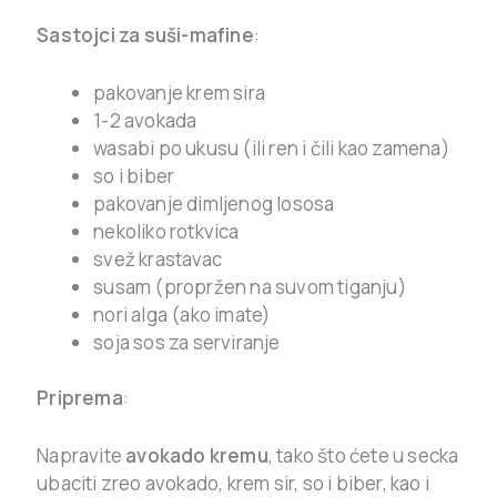
Sastojci za suši-mafine
:
pakovanje krem sira
1-2 avokada
wasabi po ukusu (ili ren i čili kao zamena)
so i biber
pakovanje dimljenog lososa
nekoliko rotkvica
svež krastavac
susam (propržen na suvom tiganju)
nori alga (ako imate)
soja sos za serviranje
Priprema
:
Napravite
avokado kremu
, tako što ćete u secka
ubaciti zreo avokado, krem sir, so i biber, kao i