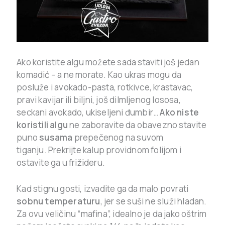
Ako koristite algu možete sada staviti još jedan
komadić – a ne morate. Kao ukras mogu da
posluže i avokado-pasta, rotkivce, krastavac,
pravi kavijar ili biljni, još dilmljenog lososa,
seckani avokado, ukiseljeni đumbir…
Ako niste
koristili algu
ne zaboravite da obavezno stavite
puno
susama
prepečenog na suvom
tiganju.
Prekrijte kalup providnom folijom i
ostavite ga u frižideru.
Kad stignu gosti, izvadite ga da malo povrati
sobnu temperaturu
, jer se suši ne služi hladan.
Za ovu veličinu “mafina”, idealno je da jako oštrim