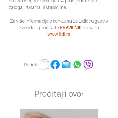
nožem isečete svaki na 1/4 pa ih jedete kao
zalogaj, rukama ili štapićima.
Za više informacija o konkursu za Lidlovu gastro
zvezdu – pročitajte
PRAVILNIK
na sajtu
www.lidl.rs
Podeli:
Pročitaj i ovo: