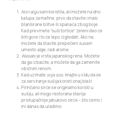
Nori algu
sam koristila, ali možete na dno
kalupa za mafine, prvo da stavite i malo
blanširane blitve ili spanaća zbog boje.
Kad prevrnete “suši tortice” zeleni deo će
biti gore i to će lepo izgledati. Ako ne,
možete da stavite prepečeni susam
umesto alge, radi arome.
Wasabi
je vrsta japanskog rena. Možete
da ga izbacite, a možete da ga zamenite
običnim renom.
Kad uzimate
soja sos
, imajte u vidu da se
za serviranje sušija koristi onaj blaži
Pirinčano sirće se originalno koristi u
sušiju, ali mogo restorana stavlja
pristupačnije jabukovo sirće – što ćemo i
mi danas da uradimo