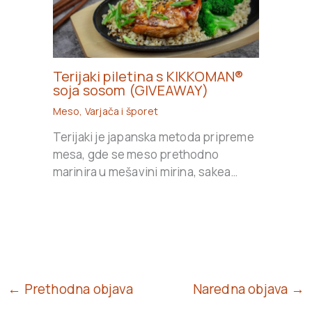
Terijaki piletina s KIKKOMAN®
soja sosom (GIVEAWAY)
Meso
,
Varjača i šporet
Terijaki je japanska metoda pripreme
mesa, gde se meso prethodno
marinira u mešavini mirina, sakea…
← Prethodna objava
Naredna objava →