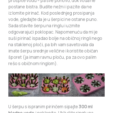
prospite vodu – pa sve ponovo, dok voda ne
postane bistra. Budite nežni i pazite da ne
izlomite pirinač. Kod poslednjeg prosipanja
vode, gledajte da je u šerpici ne ostane puno.
Sada stavite šerpu na ringlu i uzmite
odgovarajući poklopac. Napomenuću da mi je
suši pirinač ispadao bolje na običnoj ringli nego
na staklenoj ploči, pa bih vam savetovala da
imate šerpu srednje veličine i koristite običan
šporet (ja imam ravnu ploču, pa za ovo palim
rešo s običnom ringlom).
U šerpu s ispranim pirinčem sipajte
300 ml
hladne vode
i poklopite. Uključite ringlu na