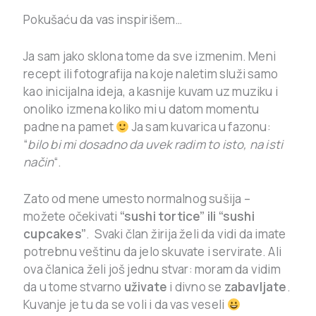
Pokušaću da vas inspirišem…
Ja sam jako sklona tome da sve izmenim. Meni
recept ili fotografija na koje naletim služi samo
kao inicijalna ideja, a kasnije kuvam uz muziku i
onoliko izmena koliko mi u datom momentu
padne na pamet
J
a sam kuvarica u fazonu:
“
bilo bi mi dosadno da uvek radim to isto, na isti
način
“.
Zato od mene umesto normalnog sušija –
možete očekivati
“sushi tortice” ili “sushi
cupcakes”
. Svaki član žirija želi da vidi da imate
potrebnu veštinu da jelo skuvate i servirate. Ali
ova članica želi još jednu stvar: moram da vidim
da u tome stvarno
uživate
i divno se
zabavljate
.
Kuvanje je tu da se voli i da vas veseli