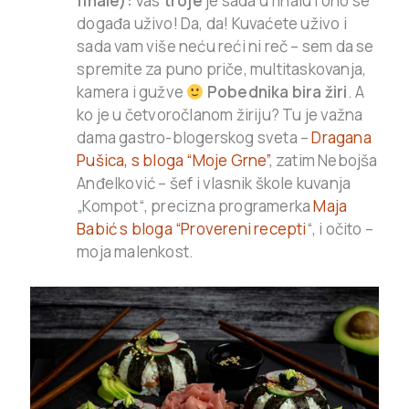
finale):
Vas
troje
je sada u finalu i ono se
događa uživo! Da, da! Kuvaćete uživo i
sada vam više neću reći ni reč – sem da se
spremite za puno priče, multitaskovanja,
kamera i gužve
Pobednika bira žiri
. A
k
o je u četvoročlanom žiriju? Tu je važna
dama gastro-blogerskog sveta –
Dragana
Pušica, s bloga “Moje Grne”
, zatim Nebojša
Anđelković – šef i vlasnik škole kuvanja
„Kompot“, precizna programerka
Maja
Babić s bloga “Provereni recepti
“, i očito –
moja malenkost.