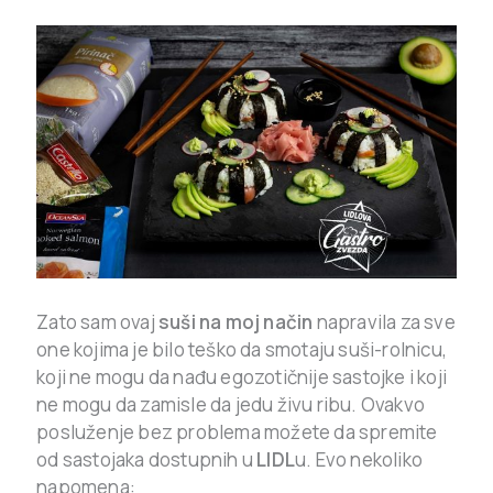
Zato sam ovaj
suši na moj način
napravila za sve
one kojima je bilo teško da smotaju suši-rolnicu,
koji ne mogu da nađu egozotičnije sastojke i koji
ne mogu da zamisle da jedu živu ribu. Ovakvo
posluženje
bez problema možete da spremite
od sastojaka dostupnih u
LIDL
u.
Evo nekoliko
napomena: