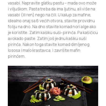
vasabi. Napravite glatku pastu – mada ovo može
i viljuškom. Pasta treba da ima ljutinu, ali više na
vasabi (ili ren) nego na čili.
U kalup za mafine,
idealno onaj sa 6 većih otvora, stavite providnu
foliju na dno. Na dno stavite komad nori alge ako
je koristite. Zatim kašiku suši-pirinča. Pa kašičicu
avokado paste. Zatim još jednu kašiku suši
pirinča. Nakon toga stavite komad dimljenog
lososa i malo krastavca. I završite mafin
pirinčem.