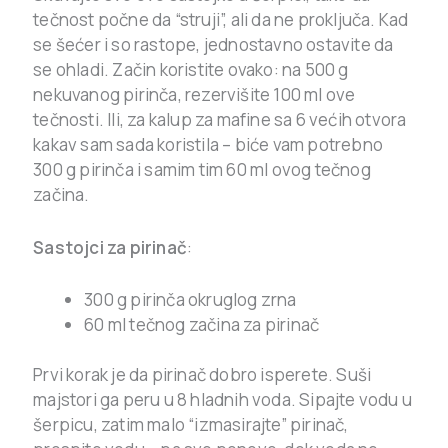
tečnost počne da “struji”, ali da ne proključa. Kad
se šećer i so rastope, jednostavno ostavite da
se ohladi. Začin koristite ovako: na 500 g
nekuvanog pirinča, rezervišite 100 ml ove
tečnosti. Ili, za kalup za mafine sa 6 većih otvora
kakav sam sada koristila – biće vam potrebno
300 g pirinča i samim tim 60 ml ovog tečnog
začina.
Sastojci za pirinač
:
300 g pirinča okruglog zrna
60 ml tečnog začina za pirinač
Prvi korak je da pirinač dobro isperete. Suši
majstori ga peru u 8 hladnih voda. Sipajte vodu u
šerpicu, zatim malo “izmasirajte” pirinač,