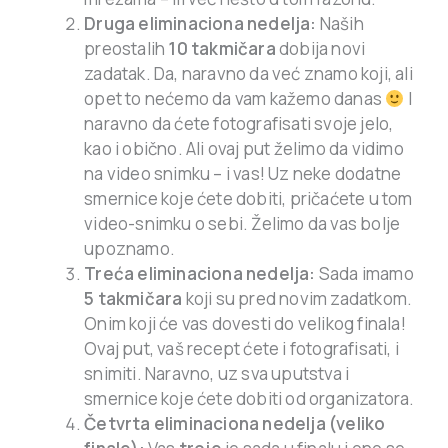
Druga eliminaciona nedelja:
Naših
preostalih
10 takmičara
dobija novi
zadatak. Da, naravno da već znamo koji, ali
opet to nećemo da vam kažemo danas
I
naravno da ćete fotografisati svoje jelo,
kao i obično. Ali ovaj put želimo da vidimo
na video snimku – i vas! Uz neke dodatne
smernice koje ćete dobiti, pričaćete u tom
video-snimku o sebi. Želimo da vas bolje
upoznamo.
Treća eliminaciona nedelja:
Sada imamo
5 takmičara
koji su pred novim zadatkom.
Onim koji će vas dovesti do velikog finala!
Ovaj put, vaš recept ćete i fotografisati, i
snimiti. Naravno, uz sva uputstva i
smernice koje ćete dobiti od organizatora.
Četvrta eliminaciona nedelja (veliko