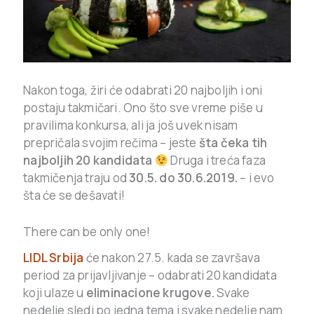
Nakon toga, žiri će odabrati 20 najboljih i oni
postaju takmičari. Ono što sve vreme piše u
pravilima konkursa, ali ja još uvek nisam
prepričala svojim rečima – jeste
šta čeka tih
najboljih 20 kandidata
Druga i treća faza
takmičenja traju od
30.5. do 30.6.2019.
– i evo
šta će se dešavati!
There can be only one!
LIDL Srbija
će nakon 27.5. kada se završava
period za prijavljivanje – odabrati 20 kandidata
koji ulaze u
eliminacione krugove.
Svake
nedelje sledi po jedna tema i svake nedelje nam