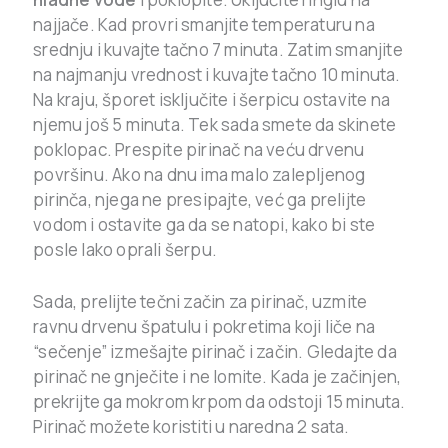
najjače. Kad provri smanjite temperaturu na
srednju i kuvajte tačno 7 minuta. Zatim smanjite
na najmanju vrednost i kuvajte tačno 10 minuta.
Na kraju, šporet isključite i šerpicu ostavite na
njemu još 5 minuta.
Tek sada smete da skinete
poklopac. Prespite pirinač na veću drvenu
površinu. Ako na dnu ima malo zalepljenog
pirinča, njega ne presipajte, već ga prelijte
vodom i ostavite ga da se natopi, kako bi ste
posle lako oprali šerpu.
Sada, prelijte tečni začin za pirinač, uzmite
ravnu drvenu špatulu i pokretima koji liče na
“sečenje” izmešajte pirinač i začin. Gledajte da
pirinač ne gnječite i ne lomite. Kada je začinjen,
prekrijte ga mokrom krpom da odstoji 15 minuta.
Pirinač možete koristiti u naredna 2 sata.