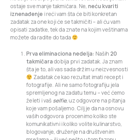
ostaje sve manje takmičara.
Ne,
neću kvariti
iznenađenje
i reći vam šta će biti konkretan
zadatak za one koji će se takmičiti – ali ću vam
opisati zadatke, tek da znate na kojim veštinama
možete da radite do tada
Prva eliminaciona nedelja:
Naših
20
takmičara
dobija prvi zadatak. Ja znam
šta je to, ali vas sada držim u neizvesnosti
Zadatak će kao rezultat imati recept i
fotografije. Ali ne samo fotografiju jela
spremljenog na zadatu temu – već ćemo
želeti i vaš
selfie
, uz odgovore na pitanja
koje vam pošaljemo. Cilj je da na osnovu
vaših odgovora procenimo koliko ste
komunikativni i koliko volite kulinarstvo,
blogovanje, druženje na društvenim
mrežama – ili već nešto u tom fazonu.