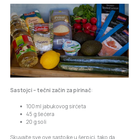
Sastojci – tečni začin za pirinač
:
100 ml jabukovog sirćeta
45 g šećera
20 g soli
Skuvajte sve ove sastojke u šerpici, tako da