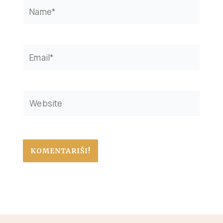
Name*
Email*
Website