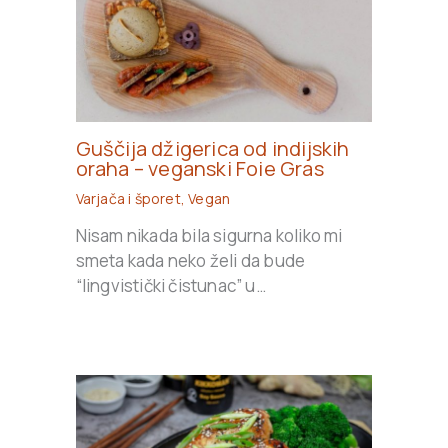
Guščija džigerica od indijskih
oraha – veganski Foie Gras
Varjača i šporet
,
Vegan
Nisam nikada bila sigurna koliko mi
smeta kada neko želi da bude
“lingvistički čistunac” u…