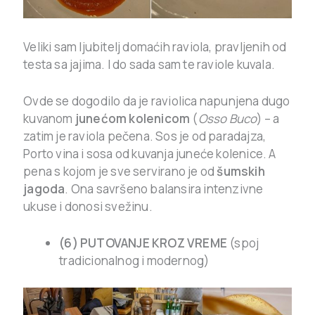
Veliki sam ljubitelj domaćih raviola, pravljenih od
testa sa jajima. I do sada sam te raviole kuvala.
Ovde se dogodilo da je raviolica napunjena dugo
kuvanom
junećom kolenicom
(
Osso Buco
) – a
zatim je raviola pečena. Sos je od paradajza,
Porto vina i sosa od kuvanja juneće kolenice. A
pena s kojom je sve servirano je od
šumskih
jagoda
. Ona savršeno balansira intenzivne
ukuse i donosi svežinu.
(6) PUTOVANJE KROZ VREME
(spoj
tradicionalnog i modernog)