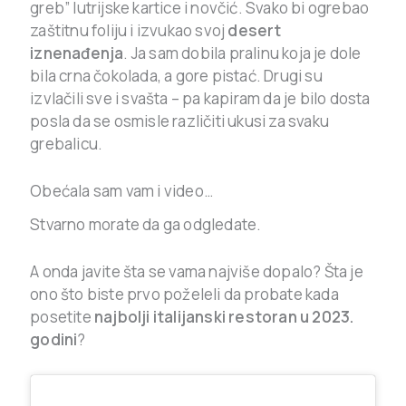
greb” lutrijske kartice i novčić. Svako bi ogrebao
zaštitnu foliju i izvukao svoj
desert
iznenađenja
. Ja sam dobila pralinu koja je dole
bila crna čokolada, a gore pistać. Drugi su
izvlačili sve i svašta – pa kapiram da je bilo dosta
posla da se osmisle različiti ukusi za svaku
grebalicu.
Obećala sam vam i video…
Stvarno morate da ga odgledate.
A onda javite šta se vama najviše dopalo? Šta je
ono što biste prvo poželeli da probate kada
posetite
najbolji italijanski restoran u 2023.
godini
?