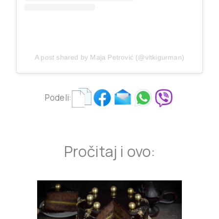
A post shared by Maja Petrović (@vitkigurman)
Podeli:
Pročitaj i ovo: