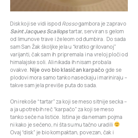
Disk koji se vidi ispod
Rosso
gambora je zapravo
Saint Jacques Scallops
tartar, serviran s gelom
od limunove trave i želeom od đumbira. Do sada
sam San Žak školjke jela u “kratko grilovanoj”
varijanti, čak sam ih pripremala i na vreloj ploči od
himalajske soli. Ali nikada ih nisam probala
ovakve.
Nije ovo bio klasičan karpačo
gde se
plodovi mora samo tanko naseckaju i mariniraju –
takve sam jela previše puta do sada.
Oni rekoše “tartar” za koji se meso sitnije secka –
a ja upotrebih reč “karpačo” za koji se meso
tanko seče na listiće. Istina je da nemam pojma
ni kako je sečeno, ni šta su mu tačno uradili
Ovaj “disk” je bio kompaktan, povezan, čak i