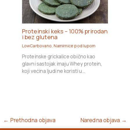
Proteinski keks – 100% prirodan
i bez glutena
LowCarbovano
,
Namirnice pod lupom
Proteinske grickalice obično kao
glavni sastojak imaju Whey protein,
koji većina ljudi ne koristi u…
← Prethodna objava
Naredna objava →