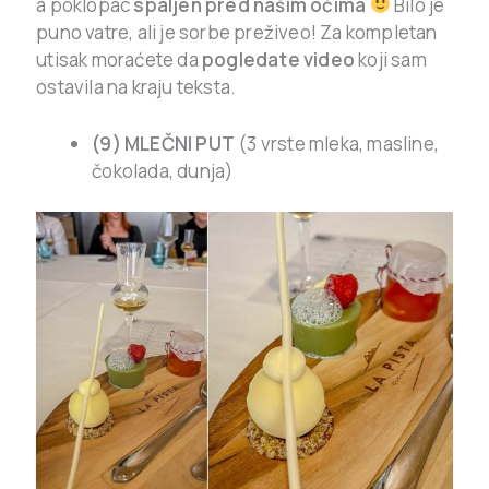
a poklopac
spaljen pred našim očima
Bilo je
puno vatre, ali je sorbe preživeo! Za kompletan
utisak moraćete da
pogledate video
koji sam
ostavila na kraju teksta.
(9) MLEČNI PUT
(3 vrste mleka, masline,
čokolada, dunja)