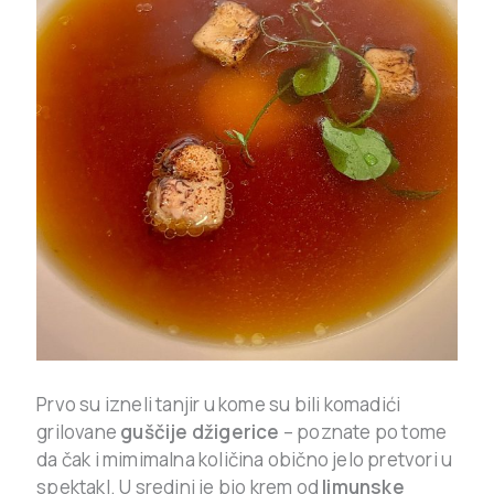
Prvo su izneli tanjir u kome su bili komadići
grilovane
guščije džigerice
– poznate po tome
da čak i mimimalna količina obično jelo pretvori u
spektakl. U sredini je bio krem od
limunske