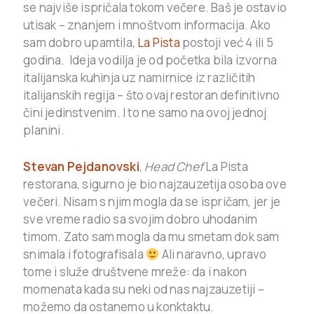
se najviše ispričala tokom večere. Baš je ostavio
utisak – znanjem i mnoštvom informacija. Ako
sam dobro upamtila,
La Pista
postoji već 4 ili 5
godina. Ideja vodilja je od početka bila izvorna
italijanska kuhinja uz namirnice iz različitih
italijanskih regija – što ovaj restoran definitivno
čini jedinstvenim. I to ne samo na ovoj jednoj
planini.
Stevan Pejdanovski
,
Head Chef
La Pista
restorana, sigurno je bio najzauzetija osoba ove
večeri. Nisam s njim mogla da se ispričam, jer je
sve vreme radio sa svojim dobro uhodanim
timom. Zato sam mogla da mu smetam dok sam
snimala i fotografisala
Ali naravno, upravo
tome i služe društvene mreže: da i nakon
momenata kada su neki od nas najzauzetiji –
možemo da ostanemo u konktaktu.