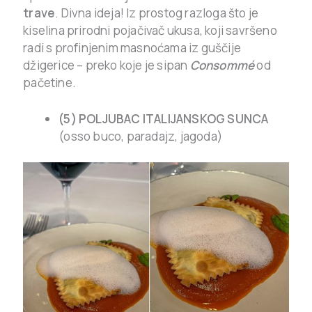
trave
. Divna ideja! Iz prostog razloga što je
kiselina prirodni pojačivač ukusa, koji savršeno
radi s profinjenim masnoćama iz guščije
džigerice – preko koje je sipan
Consommé
od
pačetine.
(5) POLJUBAC ITALIJANSKOG SUNCA
(osso buco, paradajz, jagoda)