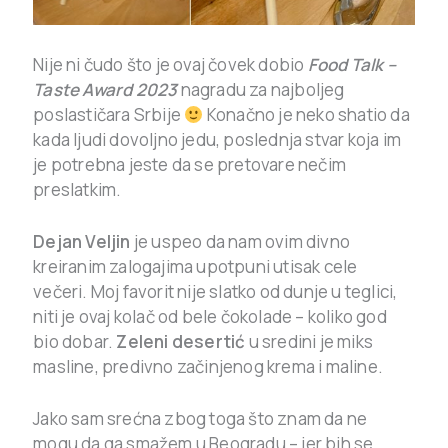
Nije ni čudo što je ovaj čovek dobio
Food Talk –
Taste Award 2023
nagradu za najboljeg
poslastičara Srbije
Konačno je neko shatio da
kada ljudi dovoljno jedu, poslednja stvar koja im
je potrebna jeste da se pretovare nečim
preslatkim.
Dejan Veljin
je uspeo da nam ovim divno
kreiranim zalogajima upotpuni utisak cele
večeri. Moj favorit nije slatko od dunje u teglici,
niti je ovaj kolač od bele čokolade – koliko god
bio dobar.
Zeleni desertić
u sredini je miks
masline, predivno začinjenog krema i maline.
Jako sam srećna zbog toga što znam da ne
mogu da ga smažem u Beogradu – jer bih se