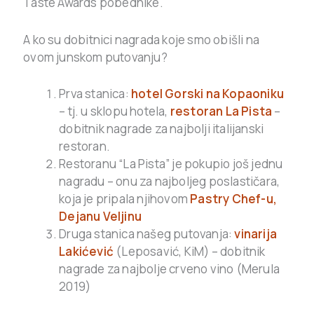
Taste Awards pobednike.
A ko su dobitnici nagrada koje smo obišli na
ovom junskom putovanju?
Prva stanica:
hotel Gorski na Kopaoniku
– tj. u sklopu hotela,
restoran La Pista
–
dobitnik nagrade za najbolji italijanski
restoran.
Restoranu “La Pista” je pokupio još jednu
nagradu – onu za najboljeg poslastičara,
koja je pripala njihovom
Pastry Chef-u,
Dejanu Veljinu
Druga stanica našeg putovanja:
vinarija
Lakićević
(Leposavić, KiM) – dobitnik
nagrade za najbolje crveno vino (Merula
2019)