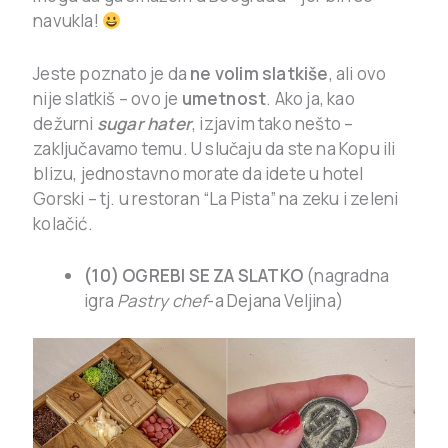
navukla!
Jeste poznato je da
ne volim slatkiše
, ali ovo
nije slatkiš – ovo je
umetnost
. Ako ja, kao
dežurni
sugar hater
, izjavim tako nešto –
zaključavamo temu. U slučaju da ste na Kopu ili
blizu, jednostavno morate da idete u hotel
Gorski – tj. u restoran “La Pista” na zeku i zeleni
kolačić.
(10) OGREBI SE ZA SLATKO
(nagradna
igra
Pastry chef
-a Dejana Veljina)