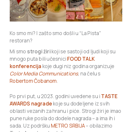
Ko smo mi? I zašto smo došli u “La Pista”
restoran?
Mi smo
strogi žiri
koji se sastoji od ljudi koji su
mnogo puta bili učesnici
FOOD TALK
konferencija
koje dugi niz godina organizuje
Color Media Communications
, na čelu s
Robertom Čobanom
.
Po prvi put, u 2023. godini uvedene su i
TASTE
AWARDS nagrade
koje su dodeljene iz svih
oblasti vezanih za hranu i piće. Strogi žiri je imao
pune ruke posla do dodele nagrada – a ima ih i
sada. Uz podršku
METRO SRBIJA
– obilazimo