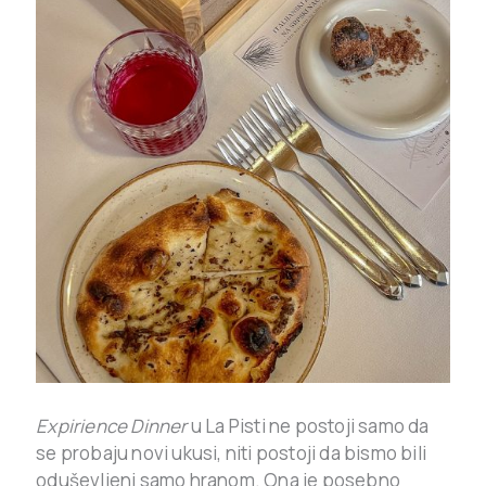
Expirience Dinner
u La Pisti ne postoji samo da
se probaju novi ukusi, niti postoji da bismo bili
oduševljeni samo hranom. Ona je posebno