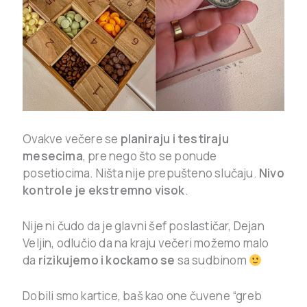
Ovakve večere se
planiraju i testiraju
mesecima
, pre nego što se ponude
posetiocima. Ništa nije prepušteno slučaju.
Nivo
kontrole je ekstremno visok
.
Nije ni čudo da je glavni šef poslastičar, Dejan
Veljin, odlučio da na kraju večeri možemo malo
da
rizikujemo i kockamo se
sa sudbinom
Dobili smo kartice, baš kao one čuvene “greb