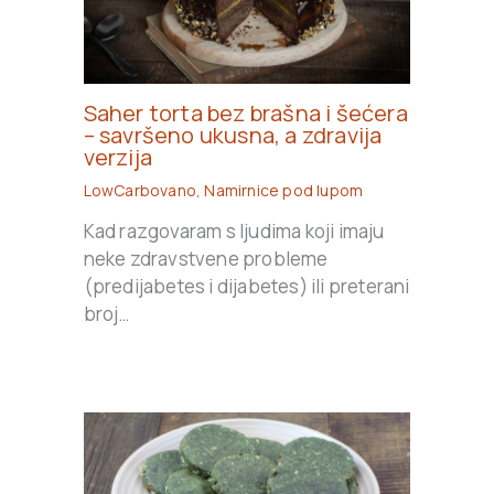
Saher torta bez brašna i šećera
– savršeno ukusna, a zdravija
verzija
LowCarbovano
,
Namirnice pod lupom
Kad razgovaram s ljudima koji imaju
neke zdravstvene probleme
(predijabetes i dijabetes) ili preterani
broj…