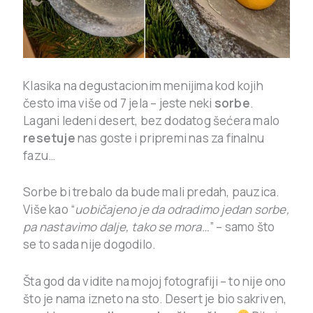
Klasika na degustacionim menijima kod kojih
često ima više od 7 jela – jeste neki
sorbe
.
Lagani ledeni desert, bez dodatog šećera malo
resetuje
nas goste i pripremi nas za finalnu
fazu…
Sorbe bi trebalo da bude mali predah, pauzica.
Više kao “
uobičajeno je da odradimo jedan sorbe,
pa nastavimo dalje, tako se mora…
” – samo što
se to sada nije dogodilo.
Šta god da vidite na mojoj fotografiji – to nije ono
što je nama izneto na sto. Desert je bio sakriven,