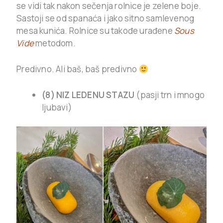
se vidi tak nakon sečenja rolnice je zelene boje.
Sastoji se od spanaća i jako sitno samlevenog
mesa kunića. Rolnice su takođe urađene
Sous
Vide
metodom.
Predivno. Ali baš, baš predivno
(8) NIZ LEDENU STAZU
(pasji trn i mnogo
ljubavi)