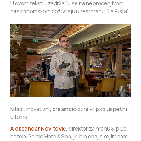
U ovom tekstu, zadržaću se na neprocenjivom
gastronomskom doživljaju u restoranu “La Pista”.
Mladi, inovativni, preambiciozni – i jako uspešni
u tome
Aleksandar Novitović
, direktor za hranu & piće
hotela Gorski Hotel&Spa, je bio onaj s kojim sam