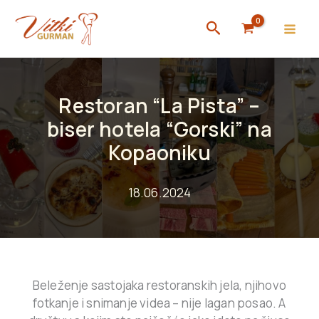
Skip
Search
to
content
Restoran “La Pista” –
biser hotela “Gorski” na
Kopaoniku
18.06.2024
Beleženje sastojaka restoranskih jela, njihovo
fotkanje i snimanje videa – nije lagan posao. A