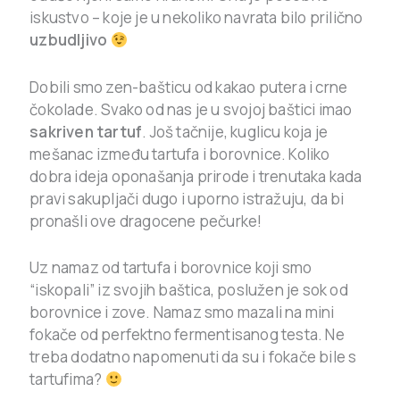
iskustvo – koje je u nekoliko navrata bilo prilično
uzbudljivo
Dobili smo zen-bašticu od kakao putera i crne
čokolade. Svako od nas je u svojoj baštici imao
sakriven tartuf
. Još tačnije, kuglicu koja je
mešanac između tartufa i borovnice. Koliko
dobra ideja oponašanja prirode i trenutaka kada
pravi sakupljači dugo i uporno istražuju, da bi
pronašli ove dragocene pečurke!
Uz namaz od tartufa i borovnice koji smo
“iskopali” iz svojih baštica, poslužen je sok od
borovnice i zove. Namaz smo mazali na mini
fokače od perfektno fermentisanog testa. Ne
treba dodatno napomenuti da su i fokače bile s
tartufima?