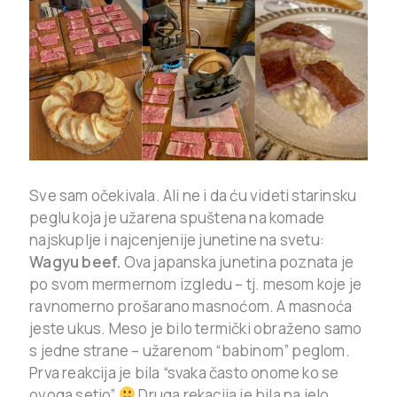
Sve sam očekivala. Ali ne i da ću videti starinsku
peglu koja je užarena spuštena na komade
najskuplje i najcenjenije junetine na svetu:
Wagyu beef.
Ova japanska junetina poznata je
po svom mermernom izgledu – tj. mesom koje je
ravnomerno prošarano masnoćom. A masnoća
jeste ukus. Meso je bilo termički obraženo samo
s jedne strane – užarenom “babinom” peglom.
Prva reakcija je bila “svaka často onome ko se
ovoga setio”
Druga rekacija je bila na jelo…