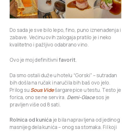
Do sada je sve bilo lepo, fino, puno iznenađenja i
zabave. Većinu ovih zalogaja pratilo je i neko
kvalitetno i pažljivo odabrano vino.
Ovo je moj definitivni
favorit
.
Da smo ostali duže u hotelu “Gorski” – sutradan
bih došla na ručak i naručila bih baš ovo jelo.
Prilog su
Sous Vide
šargarepice u testu. Testo je
forica, ono se ne servira.
Demi-Glace
sos je
pravljen više od 8 sati.
Rolnica od kunića
je bila napravljena od jedinog
masnijeg dela kunića – onog sa stomaka. Fil koji