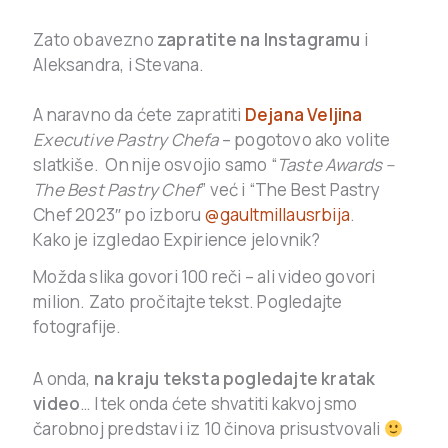
.
Zato obavezno
zapratite na Instagramu
i
Aleksandra, i Stevana.
.
A naravno da ćete zapratiti
Dejana Veljina
Executive Pastry Chefa
– pogotovo ako volite
slatkiše. On nije osvojio samo “
Taste Awards –
The Best Pastry Chef
” već i “
The Best Pastry
Chef 2023″ po izboru
@gaultmillausrbija
.
Kako je izgledao Expirience jelovnik?
Možda slika govori 100 reči – ali video govori
milion. Zato pročitajte tekst. Pogledajte
fotografije.
A onda,
na kraju teksta pogledajte kratak
video
… I tek onda ćete shvatiti kakvoj smo
čarobnoj predstavi iz 10 činova prisustvovali