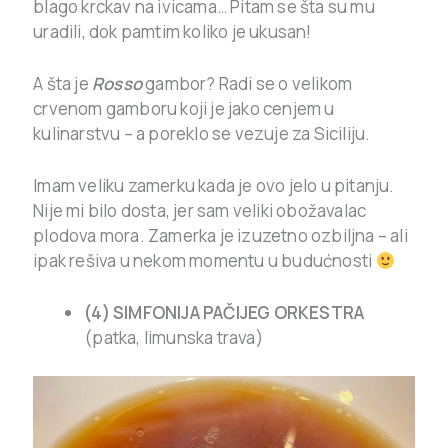
blago krckav na ivicama… Pitam se šta su mu
uradili, dok pamtim koliko je ukusan!
A šta je
Rosso
gambor? Radi se o velikom
crvenom gamboru koji je jako cenjem u
kulinarstvu – a poreklo se vezuje za Siciliju.
Imam veliku zamerku kada je ovo jelo u pitanju.
Nije mi bilo dosta, jer sam veliki obožavalac
plodova mora. Zamerka je izuzetno ozbiljna – ali
ipak rešiva u nekom momentu u budućnosti
(4) SIMFONIJA PAČIJEG ORKESTRA
(patka, limunska trava)