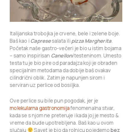
Italijanska trobojka je crvene, bele i zelene boje.
Baš kao i
Caprese
salata ili
pizza Margherita
.
Početak naše gastro-večeri je bio u istim bojama
– samo inspirisan
Canelloni
testeninom. Umesto
testa tu je bio pire od paradajza koji je obrađen
specijalnim metodama da dobije baš ovakav
cilindrični oblik. Zatim je napunjen sirom i
serviran uz perlice od bosiljka.
Ove perlice su bile pun pogodak, jer je
molekularna gastronomija
fenomenalna stvar,
kada se s njom ne preteruje i kada joj je mesto &
vreme da bude upotrebljena. Baš kao u ovom
slučaju
Savet je bio da rolnicu pojedemo
bez