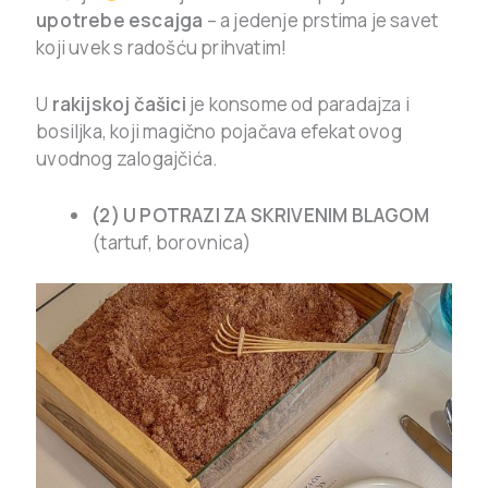
upotrebe escajga
– a jedenje prstima je savet
koji uvek s radošću prihvatim!
U
rakijskoj čašici
je konsome od paradajza i
bosiljka, koji magično pojačava efekat ovog
uvodnog zalogajčića.
(2) U POTRAZI ZA SKRIVENIM BLAGOM
(tartuf, borovnica)