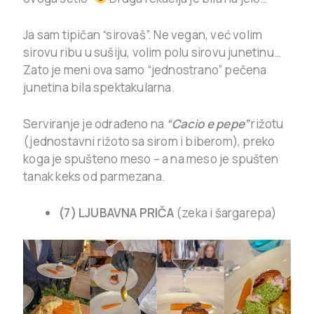
Ja sam tipičan “sirovaš”. Ne vegan, već volim
sirovu ribu u sušiju, volim polu sirovu junetinu…
Zato je meni ova samo “jednostrano” pečena
junetina bila spektakularna.
Serviranje je odrađeno na
“Cacio e pepe”
rižotu
(jednostavni rižoto sa sirom i biberom), preko
koga je spušteno meso – a na meso je spušten
tanak keks od parmezana.
(7) LJUBAVNA PRIČA
(zeka i šargarepa)