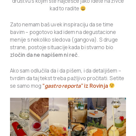
društvu s kojim ste najčešće jako idete na živce
kad to radite
Zato nemam baš uvek inspiraciju da se time
bavim – pogotovo kad idem na degustacione
menije s nekoliko sledova (gangova). S druge
strane, postoje situacije kada bi stvarno bio
zločin da ne napišem ni reč
.
Ako sam odlučila da i da pišem, i da detaljišem –
tvrdim da taj tekst treba pažljivo pročitati. Setite
se samo mog
“
gastro reporta
” iz Rovinja