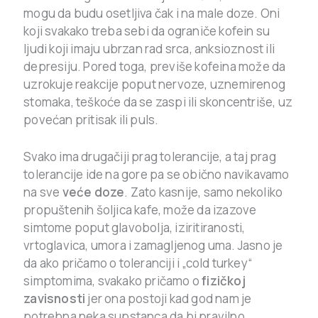
mogu da budu osetljiva čak i na male doze. Oni
koji svakako treba sebi da ograniče kofein su
ljudi koji imaju ubrzan rad srca, anksioznost ili
depresiju. Pored toga, previše kofeina može da
uzrokuje reakcije poput nervoze, uznemirenog
stomaka, teškoće da se zaspi ili skoncentriše, uz
povećan pritisak ili puls.
Svako ima drugačiji prag tolerancije, a taj prag
tolerancije ide na gore pa se obično navikavamo
na sve
veće doze
. Zato kasnije, samo nekoliko
propuštenih šoljica kafe, može da izazove
simtome poput glavobolja, iziritiranosti,
vrtoglavica, umora i zamagljenog uma. Jasno je
da ako pričamo o toleranciji i „cold turkey“
simptomima, svakako pričamo o
fizičkoj
zavisnosti
jer ona postoji kad god nam je
potrebna neka supstanca da bi pravilno