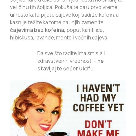
veličinu tih šoljica. Pokušajte da u prvo vreme
umesto kafe pijete čajeve koji sadrže kofein, a
kasnije težite ka tome da i njih zamenite
čajevima bez kofeina
, poput kamlilice,
hibiskusa, lavande, mente i voćnih čajeva.
Da sve što radite ima smisla i
zdravstvenih vrednosti –
ne
stavljajte šećer
u kafu.