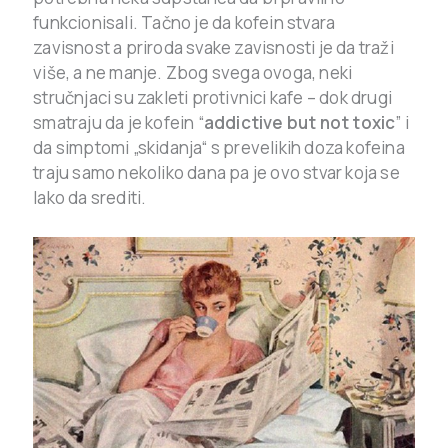
funkcionisali. Tačno je da kofein stvara
zavisnost a priroda svake zavisnosti je da traži
više, a ne manje. Zbog svega ovoga, neki
stručnjaci su zakleti protivnici kafe – dok drugi
smatraju da je kofein “
addictive but not toxic
” i
da simptomi „skidanja“ s prevelikih doza kofeina
traju samo nekoliko dana pa je ovo stvar koja se
lako da srediti.