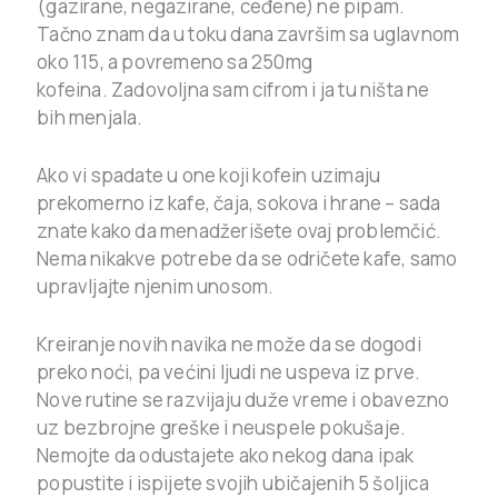
(gazirane, negazirane, ceđene) ne pipam.
Tačno znam da u toku dana završim sa uglavnom
oko 115, a povremeno sa 250mg
kofeina. Zadovoljna sam cifrom i ja tu ništa ne
bih menjala.
Ako vi spadate u one koji kofein uzimaju
prekomerno iz kafe, čaja, sokova i hrane – sada
znate kako da menadžerišete ovaj problemčić.
Nema nikakve potrebe da se odričete kafe, samo
upravljajte njenim unosom.
Kreiranje novih navika ne može da se dogodi
preko noći, pa većini ljudi ne uspeva iz prve.
Nove rutine se razvijaju duže vreme i obavezno
uz bezbrojne greške i neuspele pokušaje.
Nemojte da odustajete ako nekog dana ipak
popustite i ispijete svojih ubičajenih 5 šoljica