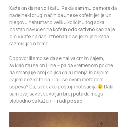
Kaže on da ne voli kafu. Rekla sam mu da mora da
nađe neki drugi način da unese kofein jer je uz
njegovu nehumano veliku količinu tog soka
postao navučen na kofein
odokativno
kao da je
pio 4 kafe na dan. Iznenadio se jer nije nikada
razmišljao o tome…
Dogovorili smo se da se naliva crnim čajem,
sviđao mu se on ili ne – pa da vremenom počne
da smanjuje broj šoljica čaja i menja ih biljnim
čajem bez kofeina. Da li se ovom metodom
uspeva? Da, uvek ako postoji motivacija
Dala
sam ovaj savet dovoljan broj puta da mogu
slobodno da kažem –
radi posao
.