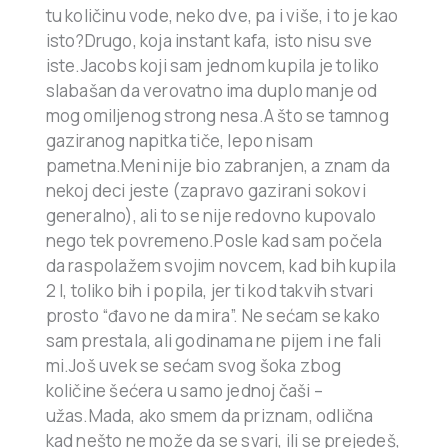
tu količinu vode, neko dve, pa i više, i to je kao
isto?Drugo, koja instant kafa, isto nisu sve
iste.Jacobs koji sam jednom kupila je toliko
slabašan da verovatno ima duplo manje od
mog omiljenog strong nesa.A što se tamnog
gaziranog napitka tiče, lepo nisam
pametna.Meni nije bio zabranjen, a znam da
nekoj deci jeste (zapravo gazirani sokovi
generalno), ali to se nije redovno kupovalo
nego tek povremeno.Posle kad sam počela
da raspolažem svojim novcem, kad bih kupila
2 l, toliko bih i popila, jer ti kod takvih stvari
prosto “đavo ne da mira”. Ne sećam se kako
sam prestala, ali godinama ne pijem i ne fali
mi.Još uvek se sećam svog šoka zbog
količine šećera u samo jednoj čaši –
užas.Mada, ako smem da priznam, odlična
kad nešto ne može da se svari, ili se prejedeš,