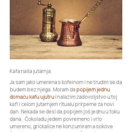
Kafa naša jutarnja
Ja sam jako umerena s kofeinom i ne trudim se da
budem bez njega. Moram da
popijem jednu
domaću kafu ujutru
i nalazim zadovoljstvo u toj
kafi i celom jutarnjem ritualu prirpeme za novi
dan. Nekada se desi da popijem još jednu u toku
dana. Čokoladu jedem povremeno i vrlo
umereno, grickalice ne konzumiram a sokove