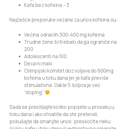
Kafa bez kofeina – 3
Najčešće preporuke vezane za unos kofeina su:
Većina odraslih 300-400 mg kofeina
Trudne žene bi trebalo da ga ograniče na
200
Adolescenti na 100
Deca ni malo
Olimpijski komitet dozvoljava do 600mg
kofeina u toku dana jer je kafa previše
stimulativna. Dakle 5 šoljica je već
“doping”
Sada se preslišajte koliko popijete u proseku u
toku dana i ako shvatite da ste preterali,
pokušajte da smanjite unos: preskočite neku
šoljicu kafe u toku dana ili jednostavno smanjite