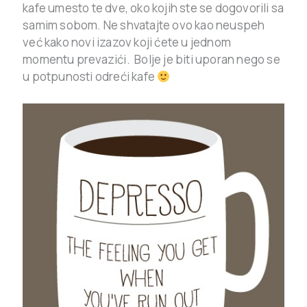
kafe umesto te dve, oko kojih ste se dogovorili sa
samim sobom. Ne shvatajte ovo kao neuspeh
već kako novi izazov koji ćete u jednom
momentu prevazići. Bolje je biti uporan nego se
u potpunosti odreći kafe