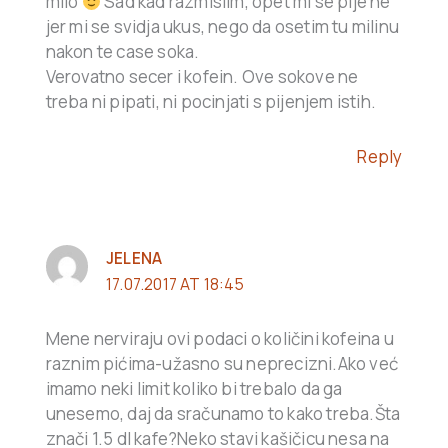
milo
Sad kad razmislim, opet mi se pije ne
jer mi se svidja ukus, nego da osetim tu milinu
nakon te case soka.
Verovatno secer i kofein. Ove sokove ne
treba ni pipati, ni pocinjati s pijenjem istih.
Reply
JELENA
17.07.2017 AT 18:45
Mene nerviraju ovi podaci o količini kofeina u
raznim pićima-užasno su neprecizni.Ako već
imamo neki limit koliko bi trebalo da ga
unesemo, daj da sračunamo to kako treba.Šta
znači 1.5 dl kafe?Neko stavi kašičicu nesa na