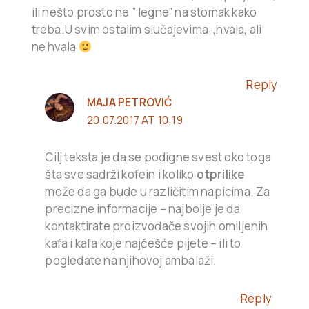
ili nešto prosto ne ” legne” na stomak kako
treba.U svim ostalim slučajevima-,hvala, ali
ne hvala
Reply
MAJA PETROVIĆ
20.07.2017 AT 10:19
Cilj teksta je da se podigne svest oko toga
šta sve sadrži kofein i koliko
otprilike
može da ga bude u različitim napicima. Za
precizne informacije – najbolje je da
kontaktirate proizvođače svojih omiljenih
kafa i kafa koje najčešće pijete – ili to
pogledate na njihovoj ambalaži.
Reply