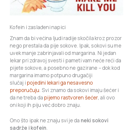
Kofein i zaslađeni napici
Znam da bi većina ljudi radije skočila kroz prozor
nego prestala da pije sokove. Ipak, sokovi su me
uvek manje zabrinjavali od margarina. Ni jedan
lekar pri zdravoj svesti i pameti vam neće reći da
pijete sokove, a posebno ne gazirane – dok kod
margarina imamo potpuno drugačiji
slučaj i
pojedini lekari ga nesavesno
preporučuju
. Svi znamo da sokovi imaju šećer i
da ne treba da
pijemo rastvoren šećer
, ali ovo
oni koji ih piju već dobro znaju.
Ono što ipak ne znaju svi je da
neki sokovi
sadrže i kofein
.