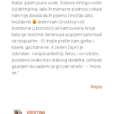
Inače, pijem puno vode. Sokove mnogo volim
od detinjstva, iako ih mama ne podnosi i nikad
nam nije davala da ih pijemo (možda zato,
možda ne
jedini sam izrod koji voli
bombone u porodici) ali sam svesna broja
kalorija i količine šećera pa popijem samo kad
se raspustim :-D. Inače preferiram gorke i
kisele, gazirane ne. A zeleni čaj mi je
odvratan. I onaj kvalitetniji, fensi, i ovi obični,
posebno ovako bez ikakvog dodatka, od kada
ga pijem do sada mi je grozan ali eto . – “mora
se.”
Reply
KRISTINA