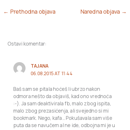
← Prethodna objava
Naredna objava →
Ostavi komentar:
TAJANA
06.08.2015 AT 11:44
Baš sam se pitala hoćeš li ubrzo nakon
odmora nešto da objaviš, kad ono vrednoća
:-). Ja sam deaktivirala fb, malo zbog ispita,
malo zbog prezasićenja, ali svejedno si mi
bookmark. Nego, kafa… Pokušavala sam više
puta da se navučem al ne ide, odbojna mi je u