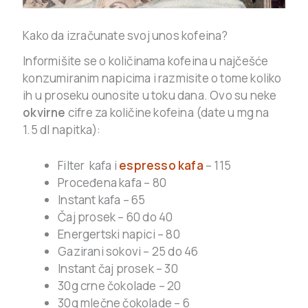
Kako da izračunate svoj unos kofeina?
Informišite se o količinama kofeina u najčešće
konzumiranim napicima i razmisite o tome koliko
ih u proseku ounosite u toku dana. Ovo su neke
okvirne
cifre za količine kofeina (date u mg na
1.5 dl napitka):
Filter kafa i
espresso kafa
– 115
Proceđena kafa – 80
Instant kafa – 65
Čaj prosek – 60 do 40
Energertski napici – 80
Gazirani sokovi – 25 do 46
Instant čaj prosek – 30
30g crne čokolade – 20
30g mlečne čokolade – 6