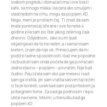
svakom pogledu i domaća/crna i ove kvazi
kafe, sa mnogo mleka i šećera ako smuljam i
sladoledom na vrhu, mogu da popijem XD.
Nego, meni je problem čaj. Ti znaš da sam
imala poremećaj ishrane i sve te neke 4
godine pila sam po litar jakog zelenog čaja
dnevno. Odjednom,. Iako su mi ljudi
objašnjavali da to ne radim ,a i sama nisam
kreten, znam da nije ok. Primećujem da mi
podiže radne sposobnosti i baš me popodne
razbudi ali sam onda počela da ga povraćam.
Jednostavno – popijem – povratim. Nije baš
čudno. Pauzirala sam oko par meseci i sad
sam ga vratila, jer sam vratila sasvim taj režim
iz faze bolesti, uvek kad sam pod pritiskom ja
pribegnem tome. Za sad ga podnosim i lepo
utiče na mene. Mislim, u trenutku kad ga
popijem XD.