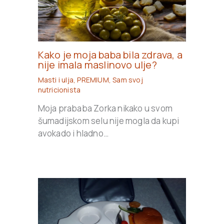
Kako je moja baba bila zdrava, a
nije imala maslinovo ulje?
Masti i ulja
,
PREMIUM
,
Sam svoj
nutricionista
Moja prababa Zorka nikako u svom
šumadijskom selu nije mogla da kupi
avokado i hladno…