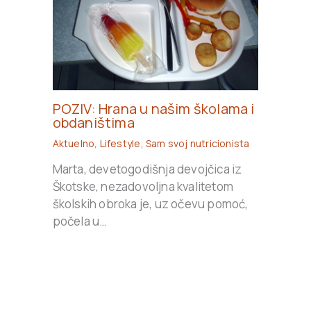
POZIV: Hrana u našim školama i
obdaništima
Aktuelno
,
Lifestyle
,
Sam svoj nutricionista
Marta, devetogodišnja devojčica iz
Škotske, nezadovoljna kvalitetom
školskih obroka je, uz očevu pomoć,
počela u…