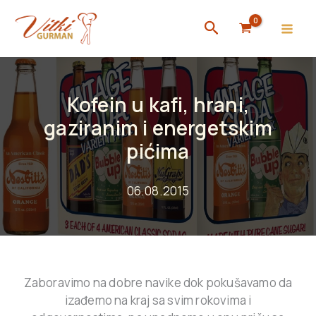
Skip
Search
to
content
Kofein u kafi, hrani,
gaziranim i energetskim
pićima
06.08.2015
Zaboravimo na dobre navike dok pokušavamo da
izađemo na kraj sa svim rokovima i