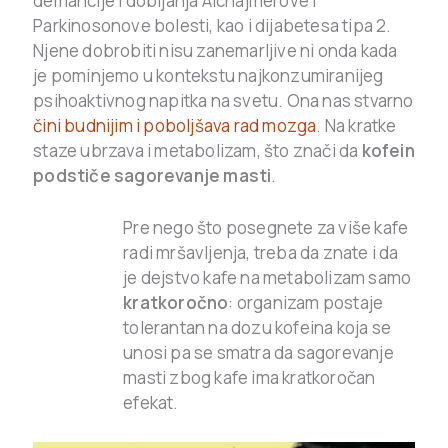
demancije i dobijanja Alchajmerove i
Parkinosonove bolesti, kao i dijabetesa tipa 2.
Njene dobrobiti nisu zanemarljive ni onda kada
je pominjemo u kontekstu najkonzumiranijeg
psihoaktivnog napitka na svetu. Ona nas stvarno
čini budnijim i poboljšava rad mozga
. Na kratke
staze ubrzava i metabolizam, što znači da
kofein
podstiče sagorevanje masti
.
Pre nego što posegnete za više kafe
radi mršavljenja, treba da znate i da
je dejstvo kafe na metabolizam samo
kratkoročno
: organizam postaje
tolerantan na dozu kofeina koja se
unosi pa se smatra da sagorevanje
masti zbog kafe ima kratkoročan
efekat.