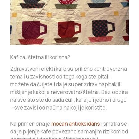
Kafica: štetna ili korisna?
Zdravstveni efekti kafe su prilično kontroverzna
tema i u zavisnosti od toga koga ste pitali,
možete da čujete i da je super zdrav napitak ili
mišljenje kako je neverovatno štetna. Bez obzira
na sve što ste do sada čuli, kafa je i jedno i drugo
– sve zavisi od načina na koji je koristite.
Na primer, ona je
moćan antioksidans
i smatra se
da je pijenje kafe povezano sa manjim rizikom od