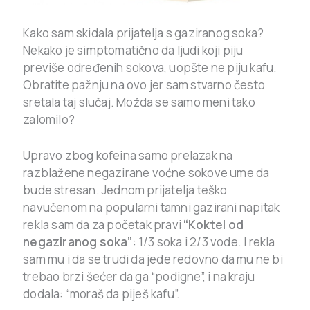
Kako sam skidala prijatelja s gaziranog soka?
Nekako je simptomatično da ljudi koji piju
previše određenih sokova, uopšte ne piju kafu.
Obratite pažnju na ovo jer sam stvarno često
sretala taj slučaj. Možda se samo meni tako
zalomilo?
Upravo zbog kofeina samo prelazak na
razblažene negazirane voćne sokove ume da
bude stresan. Jednom prijatelja teško
navučenom na popularni tamni gazirani napitak
rekla sam da za početak pravi
“Koktel od
negaziranog soka”
: 1/3 soka i 2/3 vode. I rekla
sam mu i da se trudi da jede redovno da mu ne bi
trebao brzi šećer da ga “podigne”, i na kraju
dodala: “moraš da piješ kafu”.