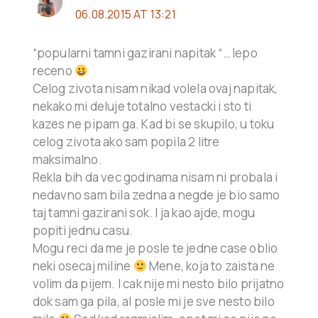
06.08.2015 AT 13:21
“popularni tamni gazirani napitak “… lepo
receno
Celog zivota nisam nikad volela ovaj napitak,
nekako mi deluje totalno vestacki i sto ti
kazes ne pipam ga. Kad bi se skupilo, u toku
celog zivota ako sam popila 2 litre
maksimalno.
Rekla bih da vec godinama nisam ni probala i
nedavno sam bila zedna a negde je bio samo
taj tamni gazirani sok. I ja kao ajde, mogu
popiti jednu casu.
Mogu reci da me je posle te jedne case oblio
neki osecaj miline
Mene, koja to zaista ne
volim da pijem. I cak nije mi nesto bilo prijatno
dok sam ga pila, al posle mi je sve nesto bilo