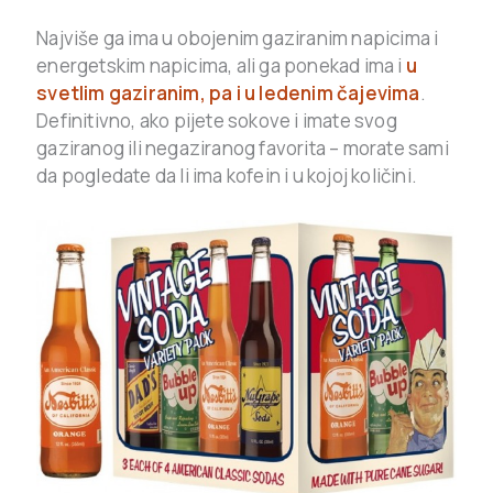
Najviše ga ima u obojenim gaziranim napicima i
energetskim napicima, ali ga ponekad ima i
u
svetlim gaziranim, pa i u ledenim čajevima
.
Definitivno, ako pijete sokove i imate svog
gaziranog ili negaziranog favorita – morate sami
da pogledate da li ima kofein i u kojoj količini.