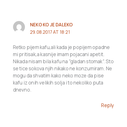
NEKO KO JE DALEKO
29.08.2017 AT 18:21
Retko pijem kafu,ali kada je popijem opadne
mi pritisak,a kasnije imam pojacani apetit.
Nikada nisam bila kafu na ”gladan stomak”. Sto
se tice sokova njih nikako ne konzumiram. Ne
mogu da shvatim kako neko moze da pise
kafu iz onih velikih solja i to nekoliko puta
dnevno.
Reply