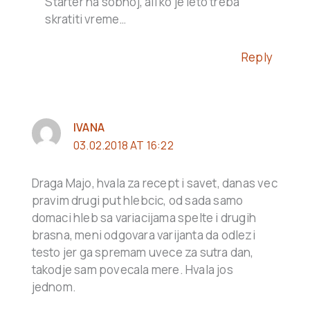
Starter na sobnoj, ali ko je leto treba
skratiti vreme…
Reply
IVANA
03.02.2018 AT 16:22
Draga Majo, hvala za recept i savet, danas vec
pravim drugi put hlebcic, od sada samo
domaci hleb sa variacijama spelte i drugih
brasna, meni odgovara varijanta da odlezi
testo jer ga spremam uvece za sutra dan,
takodje sam povecala mere. Hvala jos
jednom.