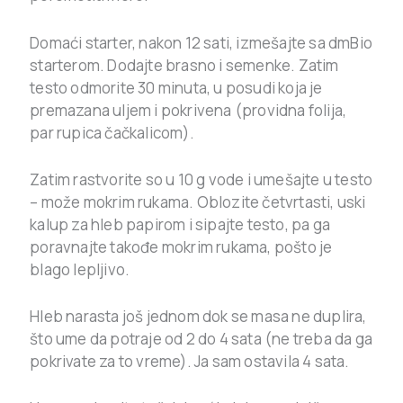
Domaći starter, nakon 12 sati, izmešajte sa dmBio
starterom. Dodajte brasno i semenke. Zatim
testo odmorite 30 minuta, u posudi koja je
premazana uljem i pokrivena (providna folija,
par rupica čačkalicom).
Zatim rastvorite so u 10 g vode i umešajte u testo
– može mokrim rukama. Oblozite četvrtasti, uski
kalup za hleb papirom i sipajte testo, pa ga
poravnajte takođe mokrim rukama, pošto je
blago lepljivo.
Hleb narasta još jednom dok se masa ne duplira,
što ume da potraje od 2 do 4 sata (ne treba da ga
pokrivate za to vreme). Ja sam ostavila 4 sata.