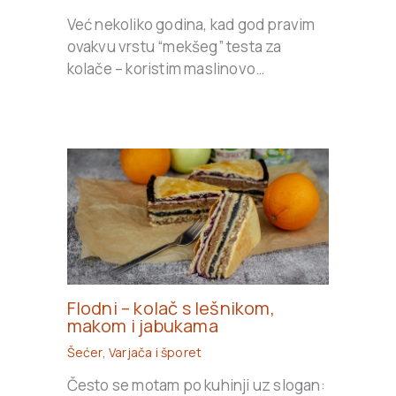
Već nekoliko godina, kad god pravim
ovakvu vrstu “mekšeg” testa za
kolače – koristim maslinovo…
Flodni – kolač s lešnikom,
makom i jabukama
Šećer
,
Varjača i šporet
Često se motam po kuhinji uz slogan: