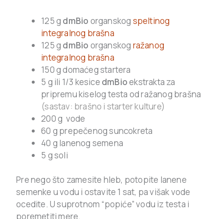
125 g
dmBio
organskog
speltinog
integralnog brašna
125 g
dmBio
organskog
ražanog
integralnog brašna
150 g domaćeg startera
5 g ili 1/3 kesice
dmBio
ekstrakta za
pripremu kiselog testa od ražanog brašna
(sastav: brašno i starter kulture)
200 g vode
60 g prepečenog suncokreta
40 g lanenog semena
5 g soli
Pre nego što zamesite hleb, potopite lanene
semenke u vodu i ostavite 1 sat, pa višak vode
ocedite. U suprotnom “popiće” vodu iz testa i
poremetiti mere.