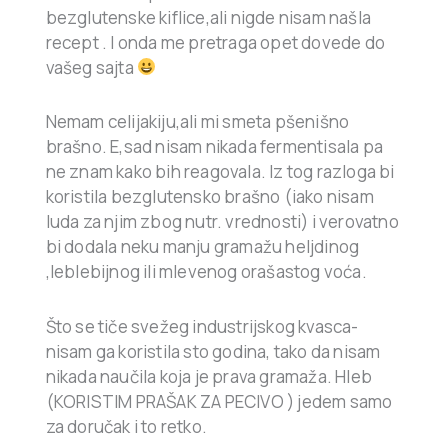
bezglutenske kiflice,ali nigde nisam našla
recept . I onda me pretraga opet dovede do
vašeg sajta
Nemam celijakiju,ali mi smeta pšenišno
brašno. E,sad nisam nikada fermentisala pa
ne znam kako bih reagovala. Iz tog razloga bi
koristila bezglutensko brašno (iako nisam
luda za njim zbog nutr. vrednosti) i verovatno
bi dodala neku manju gramažu heljdinog
,leblebijnog ili mlevenog orašastog voća.
Što se tiče svežeg industrijskog kvasca-
nisam ga koristila sto godina, tako da nisam
nikada naučila koja je prava gramaža. Hleb
(KORISTIM PRAŠAK ZA PECIVO ) jedem samo
za doručak i to retko.