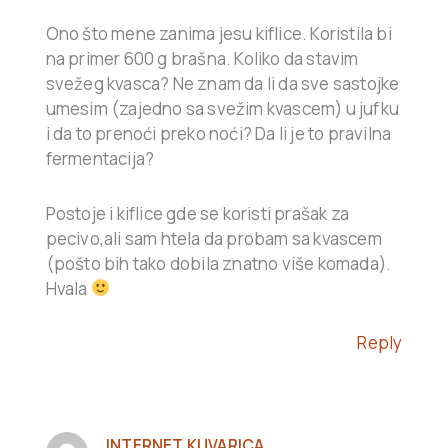
Ono što mene zanima jesu kiflice. Koristila bi
na primer 600 g brašna. Koliko da stavim
svežeg kvasca? Ne znam da li da sve sastojke
umesim (zajedno sa svežim kvascem) u jufku
i da to prenoći preko noći? Da li je to pravilna
fermentacija?
Postoje i kiflice gde se koristi prašak za
pecivo,ali sam htela da probam sa kvascem
(pošto bih tako dobila znatno više komada).
Hvala
Reply
INTERNET KUVARICA