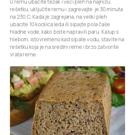
U rernu ubacite težak i veći pleh na najnižu
rešetku, uključite rernu i zagrevajte je 30 minuta
na 230 C. Kada je zagrejana, na veliki pleh
ubacite 10 kockica leda ili sipajte pola čaše
hladne vode, kako biste napravili paru. Kalup s
hlebom, istovremeno kad sipate vodu, stavite na
rešetku koja je na sredini rerne i brzo zatvorite
vrata rerne.