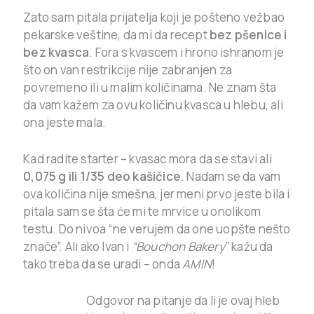
Zato sam pitala prijatelja koji je pošteno vežbao
pekarske veštine, da mi da recept
bez pšenice i
bez kvasca
. Fora s kvascem i hrono ishranom je
što on van restrikcije nije zabranjen za
povremeno ili u malim količinama. Ne znam šta
da vam kažem za ovu količinu kvasca u hlebu, ali
ona jeste mala.
Kad radite starter – kvasac mora da se stavi ali
0,075 g ili 1/35 deo kašičice
. Nadam se da vam
ova količina nije smešna, jer meni prvo jeste bila i
pitala sam se šta će mi te mrvice u onolikom
testu. Do nivoa “ne verujem da one uopšte nešto
znače”. Ali ako Ivan i
“Bouchon Bakery
” kažu da
tako treba da se uradi – onda
AMIN
!
Odgovor na pitanje da li je ovaj hleb