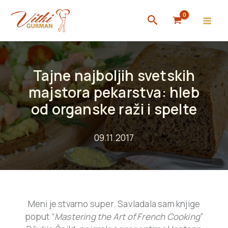
Skip
Search
to
content
Tajne najboljih svetskih
majstora pekarstva: hleb
od organske raži i spelte
09.11.2017
Meni je stvarno super. Savladala sam knjige
poput “
Mastering the Art of French Cooking
”