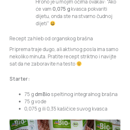
Hrono je u mojim očima ovakav: “Ako
će vam
0,075 g
kvasca pokvariti
dijetu, onda ste na stvarno čudnoj
dijeti”
Recept za hleb od organskog brašna
Priprema traje dugo, ali aktivnog posla ima samo
nekoliko minuta. Pratite recept striktno i navijte
sat da ne zaboravite na testo
Starter:
75 g
dmBio
speltinog integralnog brašna
75 g vode
0,075 g ili 0,35 kašičice suvog kvasca