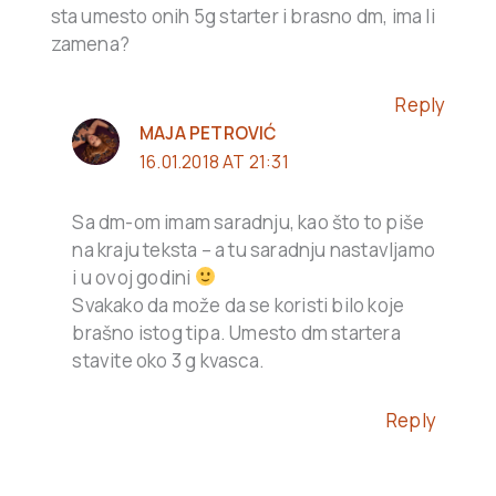
sta umesto onih 5g starter i brasno dm, ima li
zamena?
Reply
MAJA PETROVIĆ
16.01.2018 AT 21:31
Sa dm-om imam saradnju, kao što to piše
na kraju teksta – a tu saradnju nastavljamo
i u ovoj godini
Svakako da može da se koristi bilo koje
brašno istog tipa. Umesto dm startera
stavite oko 3 g kvasca.
Reply