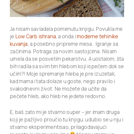
Ja nisam savladala pomenutu knjigu. Povukla me
je
Low Carb ishrana
, a onda i
moderne tehinike
kuvanja
, a posebno pripreme mesa. Igranje sa
začinima. Potraga za novim sastojcima. Nisam
umela da se posvetim pekarstvu. A uostalom, šta
bih radila sa svim tim hlebom koji ispečem dok se
učim?! Moje spremanje hleba je pre izuzetak,
kad mama i tata dolaze u goste, nego pravilo i
svakodnevni život. Ne možete da učite da
pečete hleb, ako hleb ne jedete redovno.
E, baš zato mi je stvarno super – jer imam druga
koji je pažljivo proučio tu knjigu, udubio se u nju i
stvarno eksperimentisao, prilagođavajući