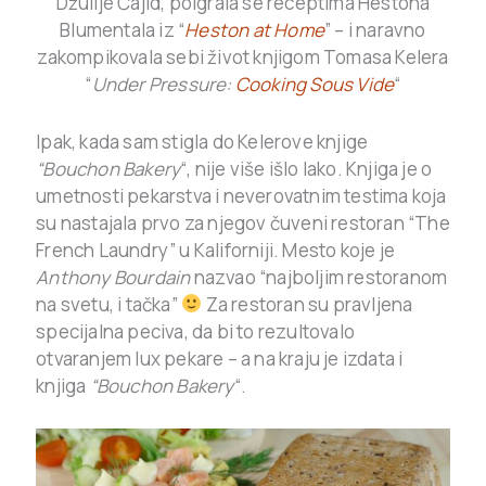
Džulije Čajld, poigrala se receptima Hestona
Blumentala iz “
Heston at Home
” – i naravno
zakompikovala sebi život knjigom Tomasa Kelera
“
Under Pressure:
Cooking Sous Vide
“
Ipak, kada sam stigla do Kelerove knjige
“Bouchon Bakery
“, nije više išlo lako. Knjiga je o
umetnosti pekarstva i neverovatnim testima koja
su nastajala prvo za njegov čuveni restoran “The
French Laundry” u Kaliforniji. Mesto koje je
Anthony Bourdain
nazvao “najboljim restoranom
na svetu, i tačka”
Za restoran su pravljena
specijalna peciva, da bi to rezultovalo
otvaranjem lux pekare – a na kraju je izdata i
knjiga
“Bouchon Bakery
“.