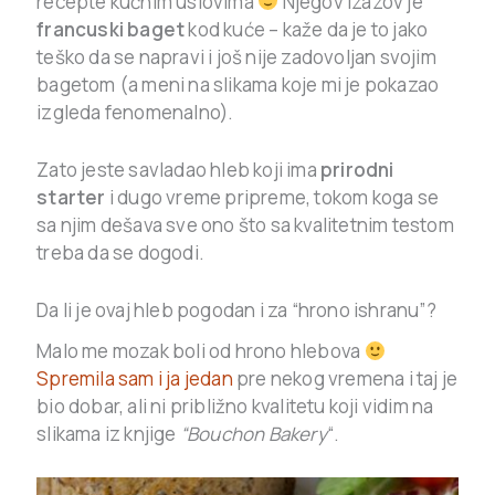
recepte kućnim uslovima
Njegov izazov je
francuski baget
kod kuće – kaže da je to jako
teško da se napravi i još nije zadovoljan svojim
bagetom (a meni na slikama koje mi je pokazao
izgleda fenomenalno).
Zato jeste savladao hleb koji ima
prirodni
starter
i dugo vreme pripreme, tokom koga se
sa njim dešava sve ono što sa kvalitetnim testom
treba da se dogodi.
Da li je ovaj hleb pogodan i za “hrono ishranu”?
Malo me mozak boli od hrono hlebova
Spremila sam i ja jedan
pre nekog vremena i taj je
bio dobar, ali ni približno kvalitetu koji vidim na
slikama iz knjige
“Bouchon Bakery
“.