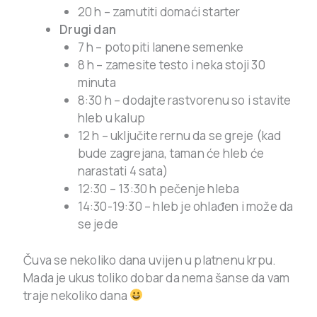
20 h – zamutiti domaći starter
Drugi dan
7 h – potopiti lanene semenke
8 h – zamesite testo i neka stoji 30
minuta
8:30 h – dodajte rastvorenu so i stavite
hleb u kalup
12 h – uključite rernu da se greje (kad
bude zagrejana, taman će hleb će
narastati 4 sata)
12:30 – 13:30 h pečenje hleba
14:30-19:30 – hleb je ohlađen i može da
se jede
Čuva se nekoliko dana uvijen u platnenu krpu.
Mada je ukus toliko dobar da nema šanse da vam
traje nekoliko dana