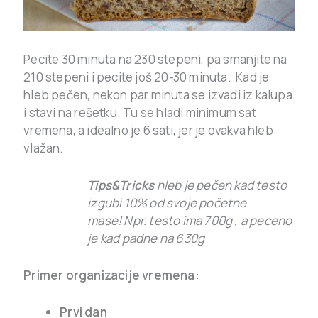
Pecite 30 minuta na 230 stepeni, pa smanjite na
210 stepeni i pecite još 20-30 minuta. Kad je
hleb pečen, nekon par minuta se izvadi iz kalupa
i stavi na rešetku. Tu se hladi minimum sat
vremena, a idealno je 6 sati, jer je ovakva hleb
vlažan.
Tips&Tricks
hleb je pečen kad testo
izgubi 10% od svoje početne
mase! Npr. testo ima 700g , a peceno
je kad padne na 630g
Primer organizacije vremena:
Prvi dan