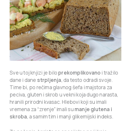
Sve u toj knjizi je bilo
prekomplikovano
i tražilo
dane i dane
strpljenja
, da testo odradi svoje.
Time bi, po rečima glavnog šefa i majstora za
peciva, gluten i skrob u vekni koja dugo narasta,
hranili prirodni kvasac. Hlebovi koji su imali
vremena za “zrenje” imali su
manje glutena i
skroba
, a samim tim i manji glikemijski indeks.