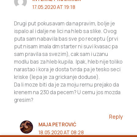
17.05.2020 AT 19:18
Drugi put pokusavam da napravim, bolje je
ispalo al i dalje ne lici na hleb sa slike. Ovog
puta sam nabavila bas sve po receptu (prvi
put nisam imala dm starter ni suvi kvasac pa
sam pravila sa svezim), cak sam i uzanu
modlu bas za hleb kupila. Ipak, hleb nije toliko
narastao i kora je dosta tvrda pa je tesko seci
kriske (lepa je za grickanje doduse).
Da li moze biti da je za moju rernu prejako da
krenem na 230 da pecem? U cemu jos mozda
gresim?
Reply
MAJA PETROVIĆ
18.05.2020 AT 08:28