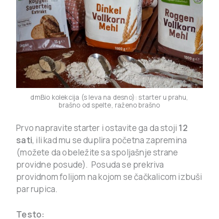
dmBio kolekcija (s leva na desno): starter u prahu,
brašno od spelte, raženo brašno
Prvo napravite starter i ostavite ga da stoji
12
sati
, ili kad mu se duplira početna zapremina
(možete da obeležite sa spoljašnje strane
providne posude). Posuda se prekriva
providnom folijom na kojom se čačkalicom izbuši
par rupica.
Testo: