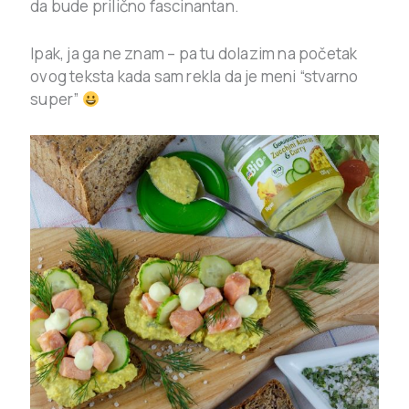
da bude prilično fascinantan.
Ipak, ja ga ne znam – pa tu dolazim na početak
ovog teksta kada sam rekla da je meni “stvarno
super”