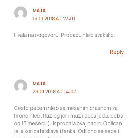
MAJA
16.01.2018 AT 23:01
Hvala na odgovoru. Probacu hleb svakako.
Reply
MAJA
23.01.2018 AT 14:07
Cesto pecem hleb sa mesanim brasnom za
hrono hleb. Razlog jer i muz i deca jedu, beba
od 15 meseci ;). Isprobala ovaj nacin. Odlican
je, a korica hrskava i tanka. Odlicno se sece i