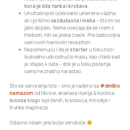
kora je bila tanka i krckava
.
Unutrašnjost očekivano umereno vlažna,
ali i prilično
vazdušasta i meka
– što mi se
jako dopalo. Nema osećaja da se rvem s
hlebom, niti se jedva žvaće. Prezadovoljna
sam ovim Ivanovim receptom.
Napomenuću i da je
starter
u toku noći
bukvalno udvostručio masu, kao i hleb kad
je stajao 4 sata – dok je u toku pečenja
samo neznatno narastao.
Što se serviranja tiče – ono je rađeno sa
#dmBio
namazom
od tikvice, ananasa i karija & kockica
lososa
blago isprženih, krastavca, mirođije i
trunke majoneza.
Odavno nisam jela bolje sendviče