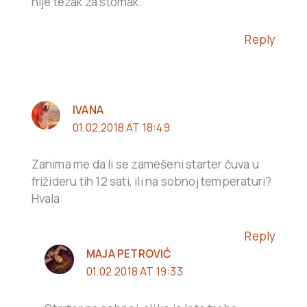
nije tezak za stomak.
Reply
IVANA
01.02.2018 AT 18:49
Zanima me da li se zamešeni starter čuva u
frižideru tih 12 sati, ili na sobnoj temperaturi?
Hvala
Reply
MAJA PETROVIĆ
01.02.2018 AT 19:33