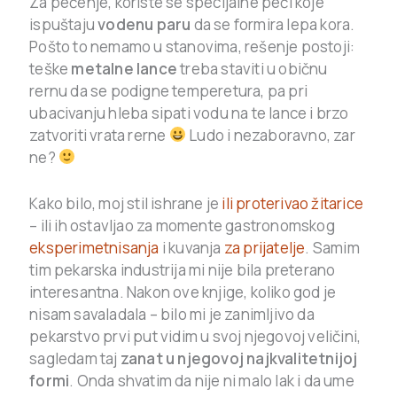
Za pečenje, koriste se specijalne peći koje
ispuštaju
vodenu paru
da se formira lepa kora.
Pošto to nemamo u stanovima, rešenje postoji:
teške
metalne lance
treba staviti u običnu
rernu da se podigne temperetura, pa pri
ubacivanju hleba sipati vodu na te lance i brzo
zatvoriti vrata rerne
Ludo i nezaboravno, zar
ne?
Kako bilo, moj stil ishrane je
ili proterivao žitarice
– ili ih ostavljao za momente gastronomskog
eksperimetnisanja
i kuvanja
za prijatelje
. Samim
tim pekarska industrija mi nije bila preterano
interesantna. Nakon ove knjige, koliko god je
nisam savaladala – bilo mi je zanimljivo da
pekarstvo prvi put vidim u svoj njegovoj veličini,
sagledam taj
zanat u njegovoj najkvalitetnijoj
formi
. Onda shvatim da nije ni malo lak i da ume