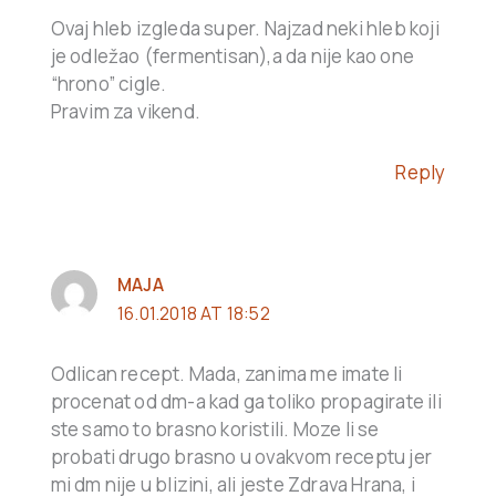
Ovaj hleb izgleda super. Najzad neki hleb koji
je odležao (fermentisan),a da nije kao one
“hrono” cigle.
Pravim za vikend.
Reply
MAJA
16.01.2018 AT 18:52
Odlican recept. Mada, zanima me imate li
procenat od dm-a kad ga toliko propagirate ili
ste samo to brasno koristili. Moze li se
probati drugo brasno u ovakvom receptu jer
mi dm nije u blizini, ali jeste Zdrava Hrana, i