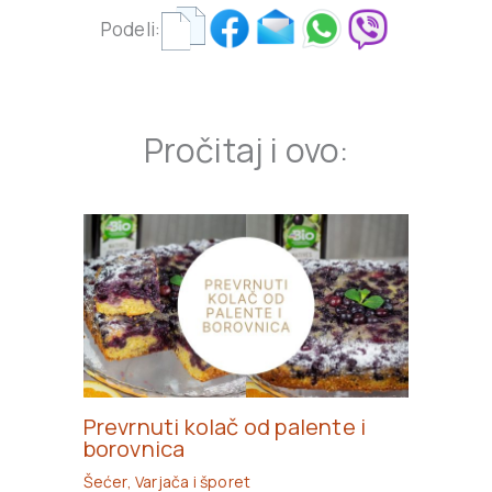
Podeli:
Pročitaj i ovo:
Prevrnuti kolač od palente i
borovnica
Šećer
,
Varjača i šporet