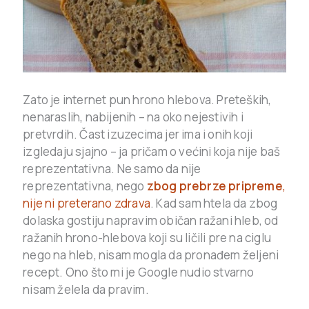
Zato je internet pun hrono hlebova. Preteških,
nenaraslih, nabijenih – na oko nejestivih i
pretvrdih. Čast izuzecima jer ima i onih koji
izgledaju sjajno – ja pričam o većini koja nije baš
reprezentativna. Ne samo da nije
reprezentativna, nego
zbog prebrze pripreme
,
nije ni preterano zdrava
. Kad sam htela da zbog
dolaska gostiju napravim običan ražani hleb, od
ražanih hrono-hlebova koji su ličili pre na ciglu
nego na hleb, nisam mogla da pronađem željeni
recept. Ono što mi je Google nudio stvarno
nisam želela da pravim.