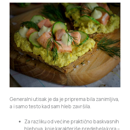
Generalni utisak je da je priprema bila zanimljiva,
a i samo testo kad sam hleb završila.
Za razliku od većine praktično baskvasnih
hlebova, koje karakteriše predebela kora –