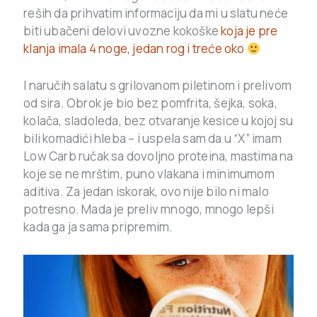
reših da prihvatim informaciju da mi u slatu neće
biti ubačeni delovi uvozne kokoške
koja je pre
klanja imala 4 noge, jedan rog i treće oko
I naručih salatu s grilovanom piletinom i prelivom
od sira. Obrok je bio bez pomfrita, šejka, soka,
kolača, sladoleda, bez otvaranje kesice u kojoj su
bili komadići hleba – i uspela sam da u “X” imam
Low Carb ručak sa dovoljno proteina, mastima na
koje se ne mrštim, puno vlakana i minimumom
aditiva. Za jedan iskorak, ovo nije bilo ni malo
potresno. Mada je preliv mnogo, mnogo lepši
kada ga ja sama pripremim.