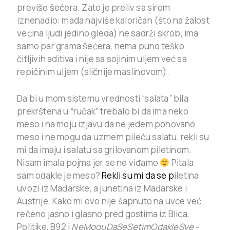
previše šećera. Zato je preliv sa sirom
iznenadio: mada najviše kaloričan (što na žalost
većina ljudi jedino gleda) ne sadrži skrob, ima
samo par grama šećera, nema puno teško
čitljivih aditiva i nije sa sojinim uljem već sa
repičinim uljem (sličnije maslinovom).
Da bi u mom sistemu vrednosti “salata” bila
prekrštena u “ručak” trebalo bi da ima neko
meso i na moju izjavu da ne jedem pohovano
meso i ne mogu da uzmem pileću salatu, rekli su
mi da imaju i salatu sa grilovanom piletinom.
Nisam imala pojma jer se ne viđamo
Pitala
sam odakle je meso?
Rekli su mi da se p
iletina
uvozi iz Mađarske, a junetina iz Mađarske i
Austrije. Kako mi ovo nije šapnuto na uvce već
rečeno jasno i glasno pred gostima iz Blica,
Politike, B92 i
NeMoguDaSeSetimOdakleSve
–