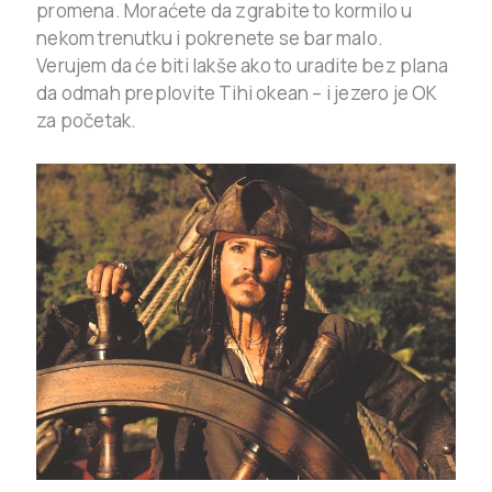
promena. Moraćete da zgrabite to kormilo u
nekom trenutku i pokrenete se bar malo.
Verujem da će biti lakše ako to uradite bez plana
da odmah preplovite Tihi okean – i jezero je OK
za početak.