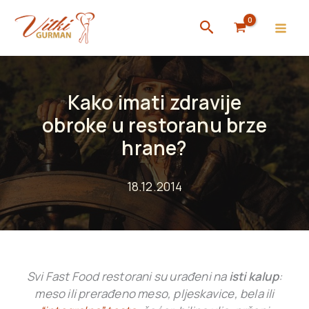
Skip
Search
to
content
Kako imati zdravije
obroke u restoranu brze
hrane?
18.12.2014
Svi Fast Food restorani su urađeni na
isti kalup
:
meso ili prerađeno meso, pljeskavice, bela ili