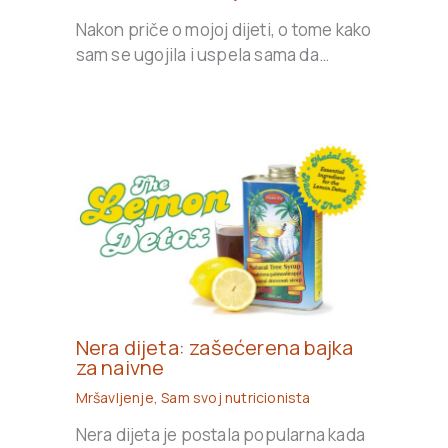
Nakon priče o mojoj dijeti, o tome kako
sam se ugojila i uspela sama da…
Nera dijeta: zašećerena bajka
za naivne
Mršavljenje
,
Sam svoj nutricionista
Nera dijeta je postala popularna kada