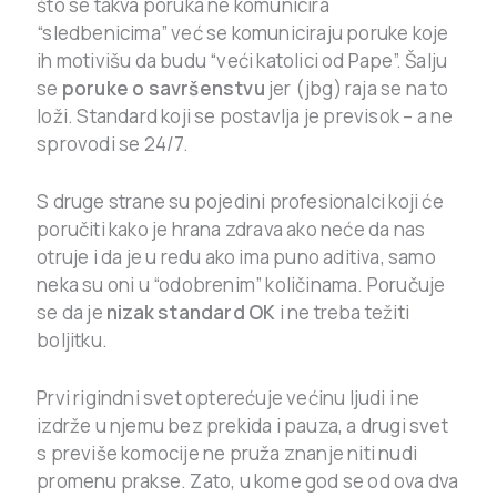
što se takva poruka ne komunicira
“sledbenicima” već se komuniciraju poruke koje
ih motivišu da budu “veći katolici od Pape”. Šalju
se
poruke o savršenstvu
jer (jbg) raja se na to
loži. Standard koji se postavlja je previsok – a ne
sprovodi se 24/7.
S druge strane su pojedini profesionalci koji će
poručiti kako je hrana zdrava ako neće da nas
otruje i da je u redu ako ima puno aditiva, samo
neka su oni u “odobrenim” količinama. Poručuje
se da je
nizak standard OK
i ne treba težiti
boljitku.
Prvi rigindni svet opterećuje većinu ljudi i ne
izdrže u njemu bez prekida i pauza, a drugi svet
s previše komocije ne pruža znanje niti nudi
promenu prakse. Zato, u kome god se od ova dva