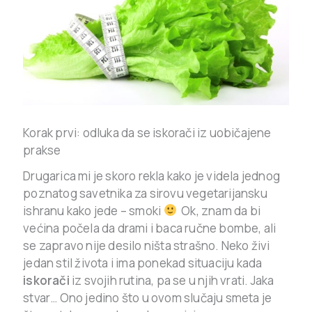
Korak prvi: odluka da se iskorači iz uobičajene
prakse
Drugarica mi je skoro rekla kako je videla jednog
poznatog savetnika za sirovu vegetarijansku
ishranu kako jede – smoki
Ok, znam da bi
većina počela da drami i baca ručne bombe, ali
se zapravo nije desilo ništa strašno. Neko živi
jedan stil života i ima ponekad situaciju kada
iskorači
iz svojih rutina, pa se u njih vrati. Jaka
stvar… Ono jedino što u ovom slučaju smeta je