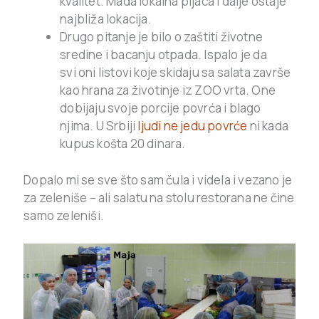
kvalitet. Mada lokalna pijaca i dalje ostaje
najbliža lokacija.
Drugo pitanje je bilo o zaštiti životne
sredine i bacanju otpada. Ispalo je da
svi oni listovi koje skidaju sa salata završe
kao hrana za životinje iz ZOO vrta. One
dobijaju svoje porcije povrća i blago
njima. U Srbiji
ljudi ne jedu povrće
ni kada
kupus košta 20 dinara.
Dopalo mi se sve što sam čula i videla i vezano je
za zeleniše – ali salatu na stolu restorana ne čine
samo zeleniši.