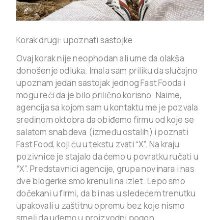
Korak drugi: upoznati sastojke
Ovaj korak nije neophodan ali ume da olakša
donošenje odluka. Imala sam priliku da slučajno
upoznam jedan sastojak jednog Fast Fooda i
mogu reći da je bilo prilično korisno. Naime,
agencija sa kojom sam u kontaktu me je pozvala
sredinom oktobra da obiđemo firmu od koje se
salatom snabdeva (između ostalih) i poznati
Fast Food, koji ću u tekstu zvati “X”. Na kraju
pozivnice je stajalo da ćemo u povratku ručati u
“X”. Predstavnici agencije, grupa novinara i nas
dve blogerke smo krenuli na izlet. Lepo smo
dočekani u firmi, da bi nas u sledećem trenutku
upakovali u zaštitnu opremu bez koje nismo
smeli da uđemo u proizvodni pogon.