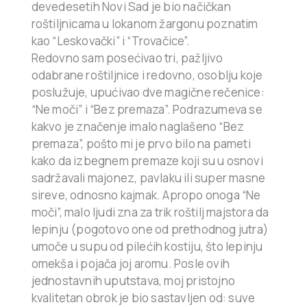
devedesetih Novi Sad je bio načičkan
roštiljnicama u lokanom žargonu poznatim
kao “Leskovački” i “Trovačice”.
Redovno sam posećivao tri, pažljivo
odabrane roštiljnice i redovno, osoblju koje
poslužuje, upućivao dve magične rečenice:
“Ne moči” i “Bez premaza”. Podrazumeva se
kakvo je značenje imalo naglašeno “Bez
premaza”, pošto mi je prvo bilo na pameti
kako da izbegnem premaze koji su u osnovi
sadržavali majonez, pavlaku ili super masne
sireve, odnosno kajmak. Apropo onoga “Ne
moči”, malo ljudi zna za trik roštilj majstora da
lepinju (pogotovo one od prethodnog jutra)
umoče u supu od pilećih kostiju, što lepinju
omekša i pojača joj aromu. Posle ovih
jednostavnih uputstava, moj pristojno
kvalitetan obrok je bio sastavljen od: suve