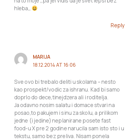
na to moje ,,pa jel vidis da je svet lepsi bez
hleba,,
Reply
MARIJA
18.12.2014 AT 16:06
Sve ovo bi trebalo deliti u skolama – nesto
kao prospekt/vodic za ishranu. Kad bi samo
doprlo do dece,tinejdzera ali i roditelja.
Ja odavno nosim salatu i domace stvari na
posao,to pakujem i sinu za skolu, a prilikom
jedne (i jedine) neplanirane posete fast
food-u X pre 2 godine narucila sam isto sto i u
tekstu, samo bez preliva. Nisam ponela