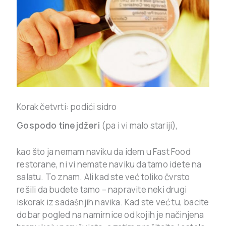
Korak četvrti: podići sidro
Gospodo tinejdžeri
(pa i vi malo stariji),
kao što ja nemam naviku da idem u Fast Food
restorane, ni vi nemate naviku da tamo idete na
salatu. To znam. Ali kad ste već toliko čvrsto
rešili da budete tamo – napravite neki drugi
iskorak iz sadašnjih navika. Kad ste već tu, bacite
dobar pogled na namirnice od kojih je načinjena