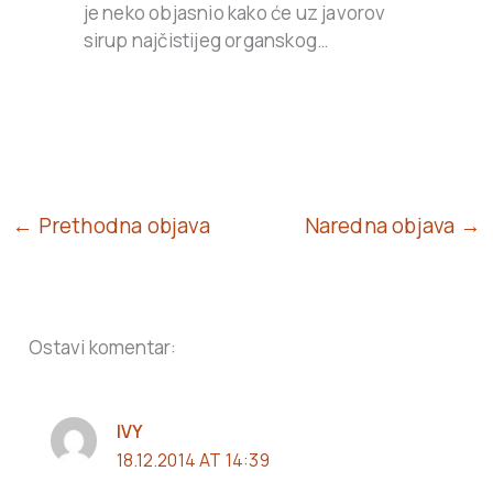
je neko objasnio kako će uz javorov
sirup najčistijeg organskog…
← Prethodna objava
Naredna objava →
Ostavi komentar:
IVY
18.12.2014 AT 14:39