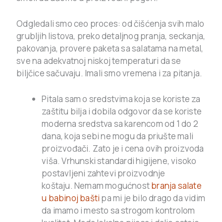
Odgledali smo ceo proces: od čišćenja svih malo
grubljih listova, preko detaljnog pranja, seckanja,
pakovanja, provere paketa sa salatama na metal,
sve na adekvatnoj niskoj temperaturi da se
biljčice sačuvaju. Imali smo vremena i za pitanja.
Pitala sam o sredstvima koja se koriste za
zaštitu bilja i dobila odgovor da se koriste
moderna sredstva sa karencom od 1 do 2
dana, koja sebi ne mogu da priušte mali
proizvođači. Zato je i cena ovih proizvoda
viša. Vrhunski standardi higijene, visoko
postavljeni zahtevi proizvodnje
koštaju. Nemam mogućnost
branja salate
u babinoj bašti
pa mi je bilo drago da vidim
da imamo i mesto sa strogom kontrolom