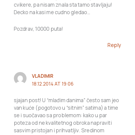
cvikere, pa nisam znala sta tamo stavljaju!
Decko na kasi me cudno gledao…
Pozdrav, 10000 puta!
Reply
VLADIMIR
18.12.2014 AT 19:06
sjajan post! U “mlađim danima” često sam jeo
van kuće (pogotovo u “sitnim” satima) a time
se i suočavao sa problemom: kako u par
poteza od ne kvalitetnog obroka napraviti
sasvim pristojan i prihvatljiv. Sredinom