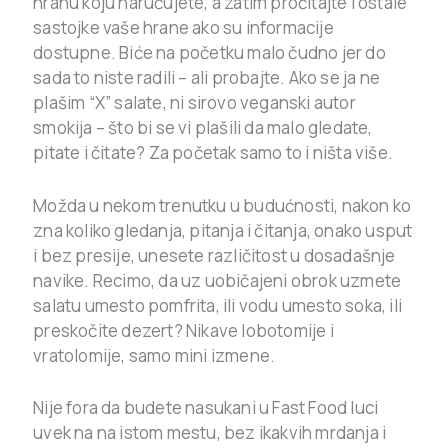
hranu koju naručujete, a zatim pročitajte i ostale
sastojke vaše hrane ako su informacije
dostupne. Biće na početku malo čudno jer do
sada to niste radili – ali probajte. Ako se ja ne
plašim “X” salate, ni sirovo veganski autor
smokija – što bi se vi plašili da malo gledate,
pitate i čitate? Za početak samo to i ništa više.
Možda u nekom trenutku u budućnosti, nakon ko
zna koliko gledanja, pitanja i čitanja, onako usput
i bez presije, unesete različitost u dosadašnje
navike. Recimo, da uz uobičajeni obrok uzmete
salatu umesto pomfrita, ili vodu umesto soka, ili
preskočite dezert? Nikave lobotomije i
vratolomije, samo mini izmene.
Nije fora da budete nasukani u Fast Food luci
uvek na na istom mestu, bez ikakvih mrdanja i