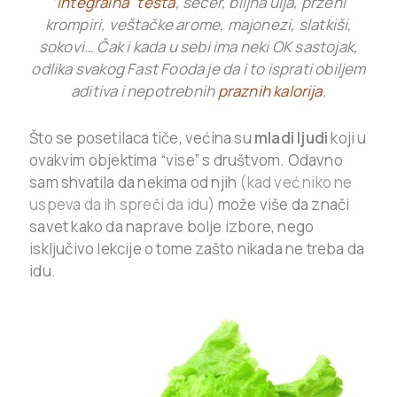
“integralna” testa
, šećer, biljna ulja, prženi
krompiri, veštačke arome, majonezi, slatkiši,
sokovi… Čak i kada u sebi ima neki OK sastojak,
odlika svakog Fast Fooda je da i to isprati obiljem
aditiva i nepotrebnih
praznih kalorija
.
Što se posetilaca tiče, većina su
mladi ljudi
koji u
ovakvim objektima “vise” s društvom. Odavno
sam shvatila da nekima od njih
(kad već niko ne
uspeva da ih spreči da idu)
može više da znači
savet kako da naprave bolje izbore, nego
isključivo lekcije o tome zašto nikada ne treba da
idu.