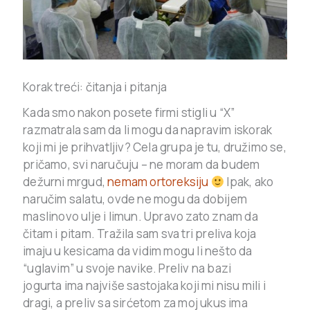
Korak treći: čitanja i pitanja
Kada smo nakon posete firmi stigli u “X”
razmatrala sam da li mogu da napravim iskorak
koji mi je prihvatljiv? Cela grupa je tu, družimo se,
pričamo, svi naručuju – ne moram da budem
dežurni mrgud,
nemam ortoreksiju
Ipak, ako
naručim salatu, ovde ne mogu da dobijem
maslinovo ulje i limun. Upravo zato znam da
čitam i pitam. Tražila sam sva tri preliva koja
imaju u kesicama da vidim mogu li nešto da
“uglavim” u svoje navike. Preliv na bazi
jogurta ima najviše sastojaka koji mi nisu mili i
dragi, a preliv sa sirćetom za moj ukus ima