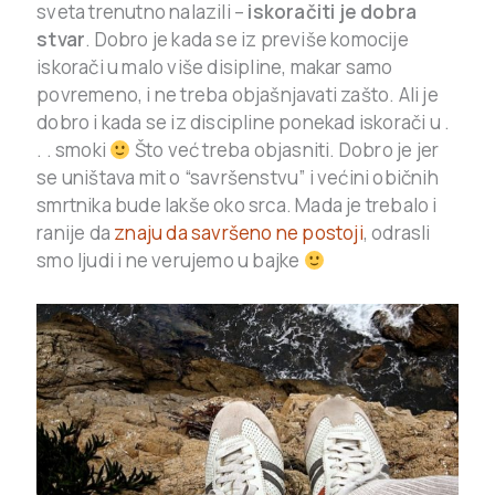
sveta trenutno nalazili –
iskoračiti je dobra
stvar
. Dobro je kada se iz previše komocije
iskorači u malo više disipline, makar samo
povremeno, i ne treba objašnjavati zašto. Ali je
dobro i kada se iz discipline ponekad iskorači u .
. . smoki
Što već treba objasniti. Dobro je jer
se uništava mit o “savršenstvu” i većini običnih
smrtnika bude lakše oko srca. Mada je trebalo i
ranije da
znaju da savršeno ne postoji
, odrasli
smo ljudi i ne verujemo u bajke