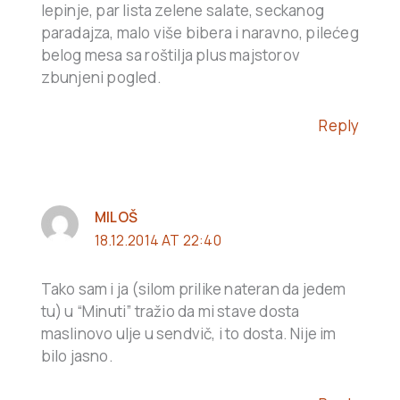
lepinje, par lista zelene salate, seckanog
paradajza, malo više bibera i naravno, pilećeg
belog mesa sa roštilja plus majstorov
zbunjeni pogled.
Reply
MILOŠ
18.12.2014 AT 22:40
Tako sam i ja (silom prilike nateran da jedem
tu) u “Minuti” tražio da mi stave dosta
maslinovo ulje u sendvič, i to dosta. Nije im
bilo jasno.