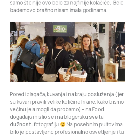
samo što nije ovo belo za najfinije kolačiće. Belo
bademovo brašno nisam imala godinama.
Pored izlagača, kuvanja i na kraju posluženja (jer
su kuvari pravili velike količine hrane, kako bismo
većinu jela mogli da probamo) – na Food
događaju mislio se i na blogersku
svetu
dužnost
: fotografiju
Na posebnim pultovima
bilo je postavljeno profesionalno osvetljenje i tu