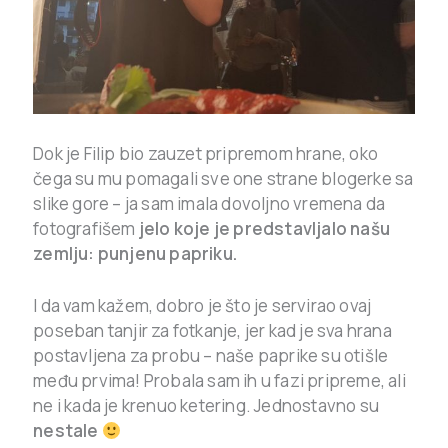
Dok je Filip bio zauzet pripremom hrane, oko
čega su mu pomagali sve one strane blogerke sa
slike gore – ja sam imala dovoljno vremena da
fotografišem
jelo koje je predstavljalo našu
zemlju: punjenu papriku.
I da vam kažem, dobro je što je servirao ovaj
poseban tanjir za fotkanje, jer kad je sva hrana
postavljena za probu – naše paprike su otišle
među prvima! Probala sam ih u fazi pripreme, ali
ne i kada je krenuo ketering. Jednostavno su
nestale