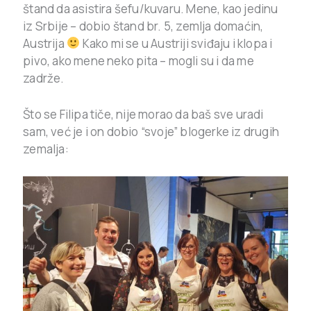
štand da asistira šefu/kuvaru. Mene, kao jedinu
iz Srbije – dobio štand br. 5, zemlja domaćin,
Austrija
Kako mi se u Austriji sviđaju i klopa i
pivo, ako mene neko pita – mogli su i da me
zadrže.
Što se Filipa tiče, nije morao da baš sve uradi
sam, već je i on dobio “svoje” blogerke iz drugih
zemalja: