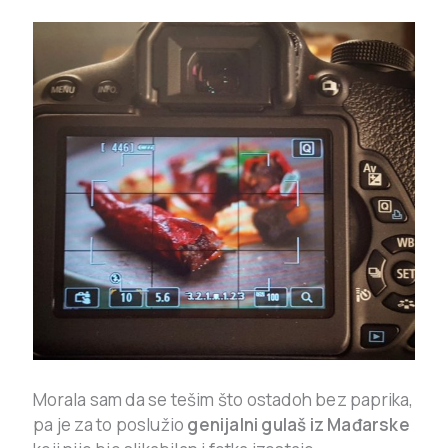
Morala sam da se tešim što ostadoh bez paprika,
pa je za to poslužio
genijalni gulaš iz Mađarske