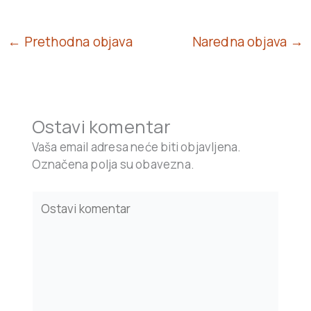
← Prethodna objava
Naredna objava →
Ostavi komentar
Vaša email adresa neće biti objavljena.
Označena polja su obavezna.
Type
here..