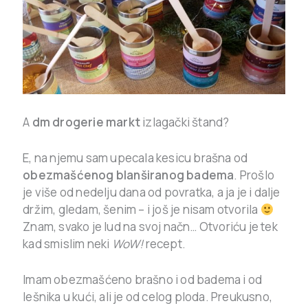
A
dm drogerie markt
izlagački štand?
E, na njemu sam upecala kesicu brašna od
obezmašćenog blanširanog badema
. Prošlo
je više od nedelju dana od povratka, a ja je i dalje
držim, gledam, šenim – i još je nisam otvorila
Znam, svako je lud na svoj načn… Otvoriću je tek
kad smislim neki
WoW!
recept.
Imam obezmašćeno brašno i od badema i od
lešnika u kući, ali je od celog ploda. Preukusno,