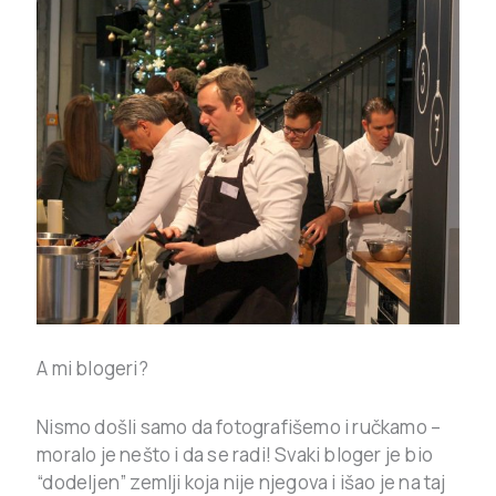
A mi blogeri?
Nismo došli samo da fotografišemo i ručkamo –
moralo je nešto i da se radi! Svaki bloger je bio
“dodeljen” zemlji koja nije njegova i išao je na taj