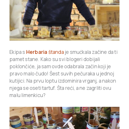
Ekipa s
Herbaria
štanda
je smućkala začine da ti
pamet stane. Kako su svi blogeri dobijali
poklončiće, ja sam ovde odabrala začin koji je
pravo malo čudo! Šest suvih pečuraka u jednoj
kutijici. Na prvu loptu izdominira vrganj, a nakon
njega se oseti tartuf. Šta reći, a ne zagrliti ovu
malu limenkicu?