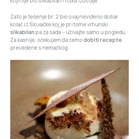
koji nije bio slikabilan i fotka izostaje.
Zato je tešenje br. 2 bio ovaj neviđeno dobar
kolač iz Slovačke koj je pri tome vrhunski
slikabilan
pa za sada – uživajte samo u pogledu.
Za kasnije, očekujem da ćemo
dobiti recepte
prevedene s nemačkog.