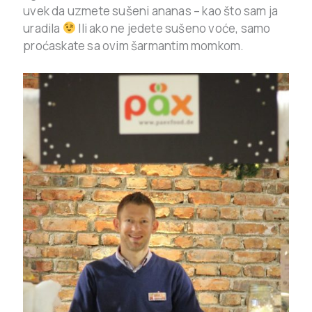
uvek da uzmete sušeni ananas – kao što sam ja
uradila
Ili ako ne jedete sušeno voće, samo
proćaskate sa ovim šarmantim momkom.