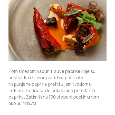
Tom smesom napuniti suve paprike koje su
odstojale u hladnoj vodi bar pola sata.
Napunjene paprike preliti uljem i vodom u
jednakom odnosu do pola visine poređanih
paprika. Zatim ih na 190 stepeni peći ih u rerni
oko 30 minuta.