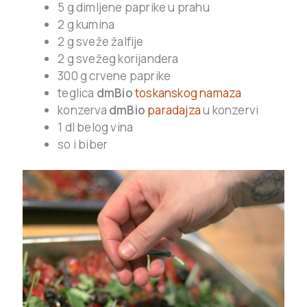
5 g dimljene paprike u prahu
2 g kumina
2 g sveže žalfije
2 g svežeg korijandera
300 g crvene paprike
teglica
dmBio
toskanskog namaza
konzerva
dmBio
paradajza
u konzervi
1 dl belog vina
so i biber