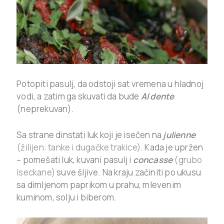
Potopiti pasulj, da odstoji sat vremena u hladnoj
vodi, a zatim ga skuvati da bude
Al dente
(neprekuvan).
Sa strane dinstati luk koji je isečen na
julienne
(žilijen: tanke i dugačke trakice)
. Kada je upržen
– pomešati luk, kuvani pasulj i
concasse
(grubo
iseckane)
suve šljive. Na kraju začiniti po ukusu
sa dimljenom paprikom u prahu, mlevenim
kuminom, solju i biberom.