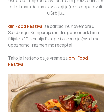
osobu koja nije oduševljena ovim proizvodima. A
otkrila sam da ima ukusa koji još nisu doputovali
u Srbiju…
dm Food Festival
se održao 19. novembra u
Salcburgu. Kompanija
dm drogerie markt
ima
filijale u 12 zemalja Evrope i kucnuo je čas da se
upoznamo i razmenimo recepte!
Tako je i rešeno da je vreme za
prvi Food
Festival
.