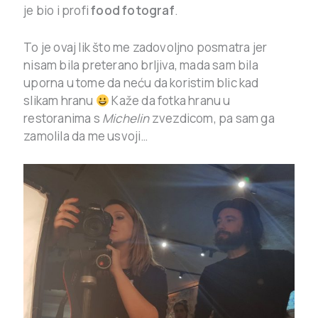
je bio i profi
food fotograf
.
To je ovaj lik što me zadovoljno posmatra jer
nisam bila preterano brljiva, mada sam bila
uporna u tome da neću da koristim blic kad
slikam hranu
Kaže da fotka hranu u
restoranima s
Michelin
zvezdicom, pa sam ga
zamolila da me usvoji…