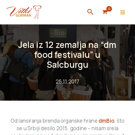
Skip
Search
to
content
Jela iz 12 zemalja na “dm
food festivalu” u
Salcburgu
25.11.2017
Od lansiranja brenda organske hrane
dmBio
, što
se u Srbiji desilo 2015. godine – nisam srela