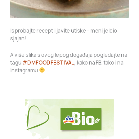
Isprobajte recept i javite utiske – meni je bio
sjajan!
A više slika s ovog lepog događaja pogledajte na
tagu
#DMFOODFESTIVAL
,
kako na FB, tako i na
Instagramu