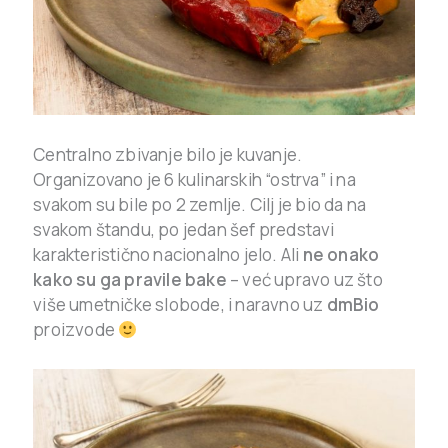
Centralno zbivanje bilo je kuvanje.
Organizovano je 6 kulinarskih “ostrva” i na
svakom su bile po 2 zemlje. Cilj je bio da na
svakom štandu, po jedan šef predstavi
karakteristično nacionalno jelo. Ali
ne onako
kako su ga pravile bake
– već upravo uz što
više umetničke slobode, i naravno uz
dmBio
proizvode