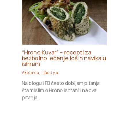
“Hrono Kuvar” – recepti za
bezbolno lečenje loših navika u
ishrani
Aktuelno
,
Lifestyle
Na blogu i FB često dobijam pitanja
šta mislim o Hrono ishrani i na ova
pitanja…