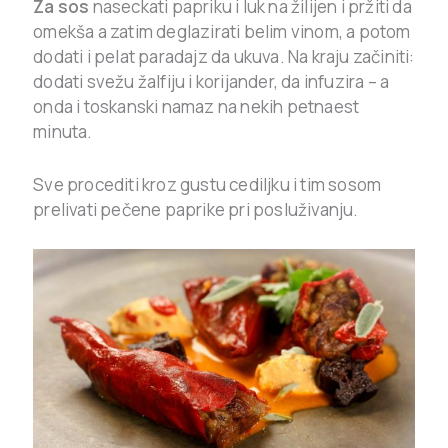
Za sos
naseckati papriku i luk na žilijen i pržiti da
omekša a zatim deglazirati belim vinom, a potom
dodati i pelat paradajz da ukuva. Na kraju začiniti:
dodati svežu žalfiju i korijander, da infuzira – a
onda i toskanski namaz na nekih petnaest
minuta.
Sve procediti kroz gustu cediljku i tim sosom
prelivati pečene paprike pri posluživanju.