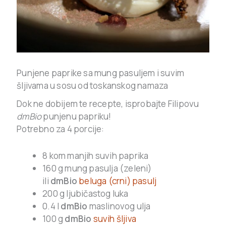
Punjene paprike sa mung pasuljem i suvim
šljivama u sosu od toskanskog namaza
Dok ne dobijem te recepte, isprobajte Filipovu
dmBio
punjenu papriku!
Potrebno za 4 porcije:
8 kom manjih suvih paprika
160 g mung pasulja (zeleni)
ili
dmBio
beluga (crni) pasulj
200 g ljubičastog luka
0.4 l
dmBio
maslinovog ulja
100 g
dmBio
suvih šljiva