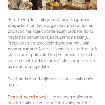
Pored ovog dela, bilo je i izlagača. Za
gastro
blogerku
, štandovi s organskim prehrambenim
proizvodima, koje do tada nisam probala, dođu
nešto kao parčence raja spušteno na zemlju.
Proizvoda s tih izlagačkih štandova ima u
dm
drogerie markt
Austrija i Nemačka, a kod nas još
uvek nisu doputovali. Info je bitan ako idete u te
zemlje i imate rođake “preko”. Moja preporuka je
da svratite i pogledate.
Dva štanda pored kojih sam ja ostala malo duže
su ovi:
Pax
suši voće i povrće
, i to od onog običnog do
egzotike. Ako ne volite sušeni fizalis, možete