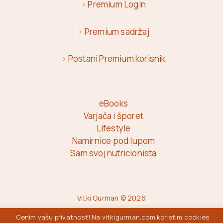
>
Premium Login
>
Premium sadržaj
>
Postani Premium korisnik
eBooks
Varjača i šporet
Lifestyle
Namirnice pod lupom
Sam svoj nutricionista
Vitki Gurman © 2026
Cenim vašu privatnost! Na vitkigurman.com koristim cookies