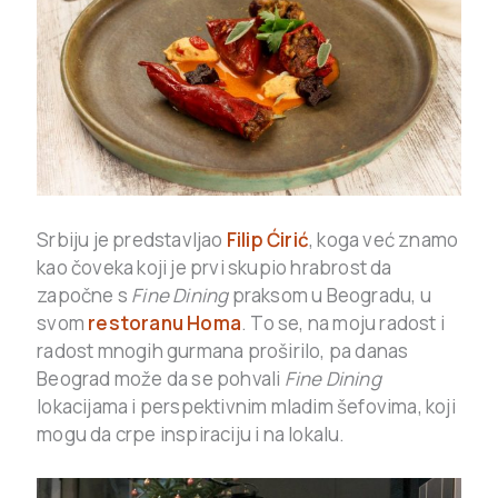
Srbiju je predstavljao
Filip Ćirić
, koga već znamo
kao čoveka koji je prvi skupio hrabrost da
započne s
Fine Dining
praksom u Beogradu, u
svom
restoranu Homa
. To se, na moju radost i
radost mnogih gurmana proširilo, pa danas
Beograd može da se pohvali
Fine Dining
lokacijama i perspektivnim mladim šefovima, koji
mogu da crpe inspiraciju i na lokalu.