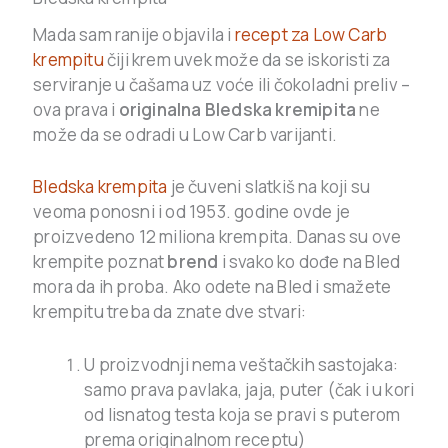
Mada sam ranije objavila i
recept za Low Carb
krempitu
čiji krem uvek može da se iskoristi za
serviranje u čašama uz voće ili čokoladni preliv –
ova prava i
originalna Bledska kremipita
ne
može da se odradi u Low Carb varijanti.
Bledska krempita
je čuveni slatkiš na koji su
veoma ponosni i od 1953. godine ovde je
proizvedeno 12 miliona krempita. Danas su ove
krempite poznat
brend
i svako ko dođe na Bled
mora da ih proba. Ako odete na Bled i smažete
krempitu treba da znate dve stvari:
U proizvodnji nema veštačkih sastojaka:
samo prava pavlaka, jaja, puter (čak i u kori
od lisnatog testa koja se pravi s puterom
prema originalnom receptu)