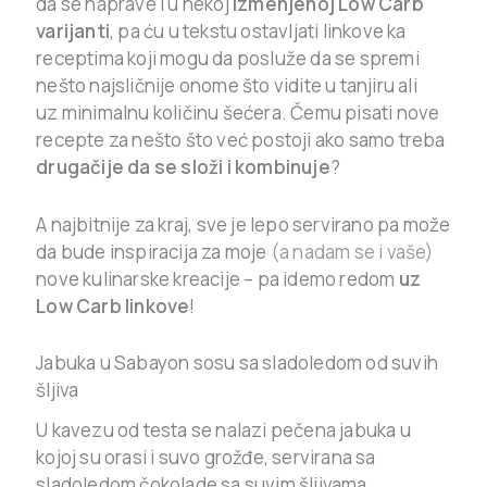
da se naprave i u nekoj
izmenjenoj Low Carb
varijanti
, pa ću u tekstu ostavljati linkove ka
receptima koji mogu da posluže da se spremi
nešto najsličnije onome što vidite u tanjiru ali
uz minimalnu količinu šećera. Čemu pisati nove
recepte za nešto što već postoji ako samo treba
drugačije da se složi i kombinuje
?
A najbitnije za kraj, sve je lepo servirano pa može
da bude inspiracija za moje
(a nadam se i vaše)
nove kulinarske kreacije – pa idemo redom
uz
Low Carb linkove
!
Jabuka u Sabayon sosu sa sladoledom od suvih
šljiva
U kavezu od testa se nalazi pečena jabuka u
kojoj su orasi i suvo grožđe, servirana sa
sladoledom čokolade sa suvim šljivama.