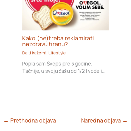
Kako (ne)treba reklamirati
nezdravu hranu?
Da ti kažem!
,
Lifestyle
Popla sam Šveps pre 3 godine.
Tačnije, u svoju čašu od 1/2 l vode i…
← Prethodna objava
Naredna objava →