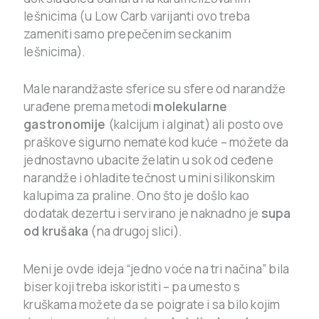
lešnicima (u Low Carb varijanti ovo treba
zameniti samo prepečenim seckanim
lešnicima).
Male narandžaste sferice su sfere od narandže
urađene prema metodi
molekularne
gastronomije
(kalcijum i alginat) ali posto ove
praškove sigurno nemate kod kuće – možete da
jednostavno ubacite želatin u sok od ceđene
narandže i ohladite tečnost u mini silikonskim
kalupima za praline. Ono što je došlo kao
dodatak dezertu i servirano je naknadno je
supa
od krušaka
(na drugoj slici).
Meni je ovde ideja “jedno voće na tri načina” bila
biser koji treba iskoristiti – pa umesto s
kruškama možete da se poigrate i sa bilo kojim