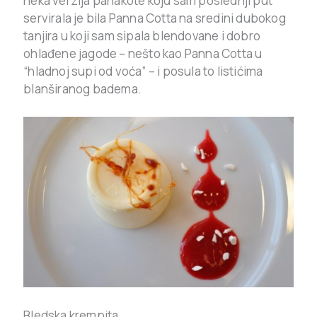
neka verzija panakote koju sam poslednji put
servirala je bila Panna Cotta na sredini dubokog
tanjira u koji sam sipala blendovane i dobro
ohlađene jagode – nešto kao Panna Cotta u
“hladnoj supi od voća” – i posula to listićima
blanširanog badema.
Bledska krempita