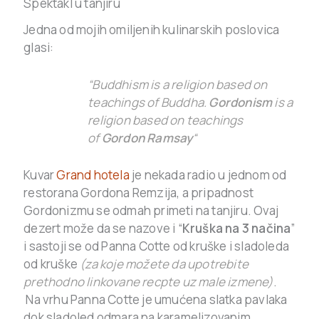
Spektakl u tanjiru
Jedna od mojih omiljenih kulinarskih poslovica
glasi:
“Buddhism is a religion based on
teachings of Buddha.
Gordonism
is a
religion based on teachings
of
Gordon Ramsay
“
Kuvar
Grand hotela
je nekada radio u jednom od
restorana Gordona Remzija, a pripadnost
Gordonizmu se odmah primeti na tanjiru. Ovaj
dezert može da se nazove i “
Kruška na 3 načina
”
i sastoji se od Panna Cotte od kruške i sladoleda
od kruške
(za koje možete da upotrebite
prethodno linkovane recpte uz male izmene)
.
Na vrhu Panna Cotte je umućena slatka pavlaka
dok sladoled odmara na karamelizovanim