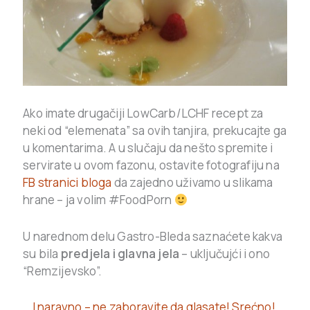
Ako imate drugačiji LowCarb/LCHF recept za
neki od “elemenata” sa ovih tanjira, prekucajte ga
u komentarima. A u slučaju da nešto spremite i
servirate u ovom fazonu, ostavite fotografiju na
FB stranici bloga
da zajedno uživamo u slikama
hrane – ja volim #FoodPorn
U narednom delu Gastro-Bleda saznaćete kakva
su bila
predjela i glavna jela
– uključujći i ono
“Remzijevsko”.
I naravno – ne zaboravite da glasate! Srećno!