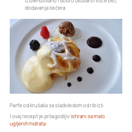
izblendovano i dobro ukuvano voće bez
dodavanja šečera
Parfe od krušaka sa sladoledom od ribizli
I ovaj recept je prilagodljiv
ishrani sa malo
ugljenih hidrata: