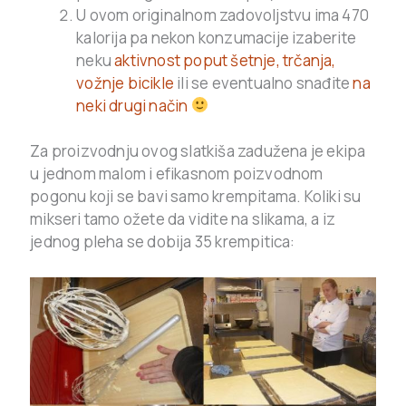
U ovom originalnom zadovoljstvu ima 470
kalorija pa nekon konzumacije izaberite
neku
aktivnost poput šetnje, trčanja,
vožnje bicikle
ili se eventualno snađite
na
neki drugi način
Za proizvodnju ovog slatkiša zadužena je ekipa
u jednom malom i efikasnom poizvodnom
pogonu koji se bavi samo krempitama. Koliki su
mikseri tamo ožete da vidite na slikama, a iz
jednog pleha se dobija 35 krempitica: