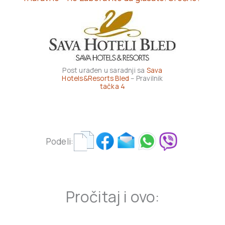
Post urađen u saradnji sa
Sava
Hotels&Resorts Bled
– Pravilnik
tačka 4
Podeli:
Pročitaj i ovo: