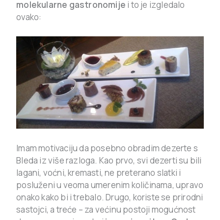
molekularne gastronomije
i to je izgledalo
ovako:
Imam motivaciju da posebno obradim dezerte s
Bleda iz više razloga. Kao prvo, svi dezerti su bili
lagani, voćni, kremasti, ne preterano slatki i
posluženi u veoma umerenim količinama, upravo
onako kako bi i trebalo. Drugo, koriste se prirodni
sastojci, a treće – za većinu postoji mogućnost