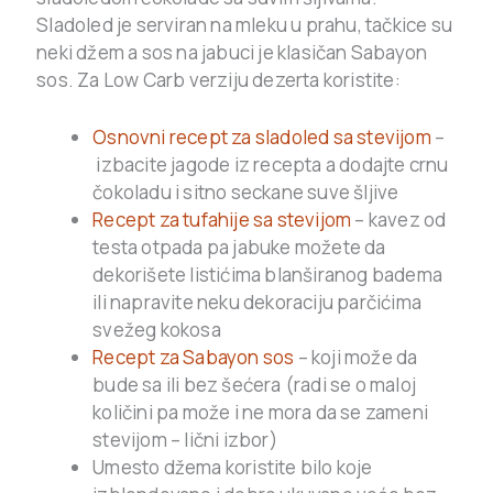
Sladoled je serviran na mleku u prahu, tačkice su
neki džem a sos na jabuci je klasičan Sabayon
sos. Za Low Carb verziju dezerta koristite:
Osnovni recept za sladoled sa stevijom
–
izbacite jagode iz recepta a dodajte crnu
čokoladu i sitno seckane suve šljive
Recept za tufahije sa stevijom
– kavez od
testa otpada pa jabuke možete da
dekorišete listićima blanširanog badema
ili napravite neku dekoraciju parčićima
svežeg kokosa
Recept za Sabayon sos
– koji može da
bude sa ili bez šećera (radi se o maloj
količini pa može i ne mora da se zameni
stevijom – lični izbor)
Umesto džema koristite bilo koje