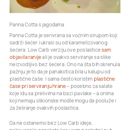
Panna Cotta s jagodama
Panna Cotta je serivrana sa voćnim sirupom koji
sadrži šećer i ukrasi su od karamelizovanog
šećera. Low Carb verziju ove poslastice
sam
objavila ranije
ali je ovakvo serviranje sa slike
neizvodljivo bez šećera. Ono na šta bih skrenula
pažnju je to da je panakotica bila u kalupu od
plastične čaše. I sama često koristim
plastične
čase pri serviranju hrane
– posebno za salate
koje idu sa prelivima na bazi pavlake – a onima
koji nemaju slikionske modle mogu da posluže i
za želiranje ovakvih poslastica.
Da ne ostanemo bez Low Carb ideje,