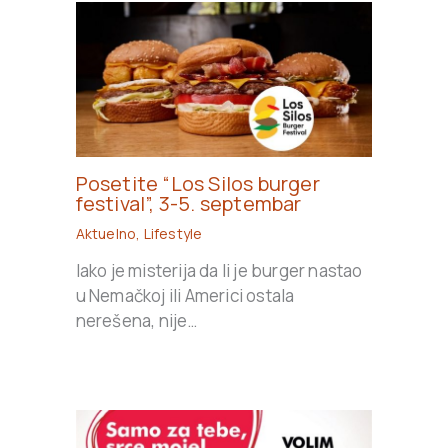
Posetite “Los Silos burger
festival”, 3-5. septembar
Aktuelno
,
Lifestyle
Iako je misterija da li je burger nastao
u Nemačkoj ili Americi ostala
nerešena, nije…