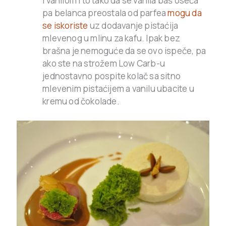
i vanilom i to tako da se vanila baš oseća
pa belanca preostala od parfea
mogu da
se iskoriste
uz dodavanje pistaćija
mlevenog u mlinu za kafu. Ipak bez
brašna je nemoguće da se ovo ispeče, pa
ako ste na strožem Low Carb-u
jednostavno pospite kolač sa sitno
mlevenim pistaćijem a vanilu ubacite u
kremu od čokolade.