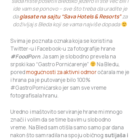
sada niste posetili Bledsko jezero ili ste već bili i
ide vam se ponovo – sve što treba da uradite je
da
glasate na sajtu “
Sava Hotels & Resorts”
za
doživljaj s Bleda koji se vama najviše dopada
Svima je poznata oznaka koja se koristi na
Twitter-u i Facebook-u za fotografije hrane
#FoodPorn
. Ja sam je slobodno prevela na
srpski kao “Gastro Pornićarenje”
Na Bledu,
pored
mogućnosti za aktivni odmor
očarala me je
i hrana pa je putovanje bilo 100%
#GastroPornićarsko jer sam sve vreme
fotografisala hranu.
Uredno i maštovito serviranje hrane mi mnogo
znači i volim da se time bavim u slobodno
vreme. Na Bled sam otišla samo samo par dana
nakon što sam radila na spoju običnog
sutijaša i