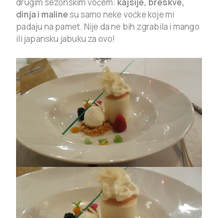
drugim sezonskim voćem:
kajsije, breskve,
dinja i maline
su samo neke voćke koje mi
padaju na pamet. Nije da ne bih zgrabila i mango
ili japansku jabuku za ovo!