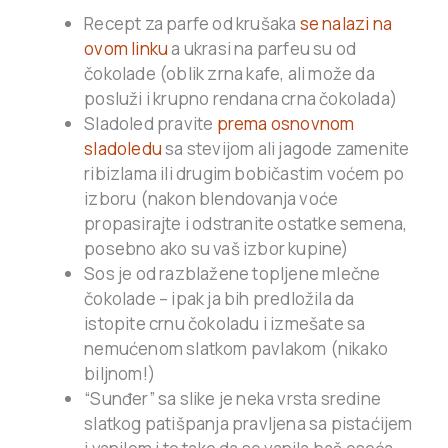
Recept za parfe od krušaka
se nalazi na
ovom linku
a ukrasi na parfeu su od
čokolade (oblik zrna kafe, ali može da
posluži i krupno rendana crna čokolada)
Sladoled pravite
prema osnovnom
sladoledu
sa stevijom ali jagode zamenite
ribizlama ili drugim bobičastim voćem po
izboru (nakon blendovanja voće
propasirajte i odstranite ostatke semena,
posebno ako su vaš izbor kupine)
Sos je od razblažene topljene mlečne
čokolade – ipak ja bih predložila da
istopite crnu čokoladu i izmešate sa
nemućenom slatkom pavlakom (nikako
biljnom!)
“Sunđer” sa slike je neka vrsta sredine
slatkog patišpanja pravljena sa pistaćijem