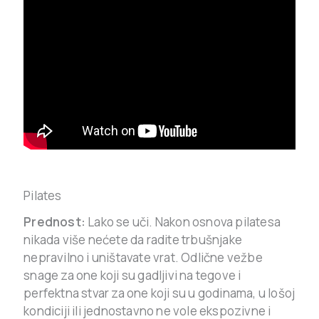
Pilates
Prednost:
Lako se uči. Nakon osnova pilatesa
nikada više nećete da radite trbušnjake
nepravilno i uništavate vrat. Odlične vežbe
snage za one koji su gadljivi na tegove i
perfektna stvar za one koji su u godinama, u lošoj
kondiciji ili jednostavno ne vole ekspozivne i