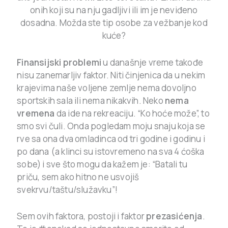
onih koji su na nju gadljivi ili im je neviđeno
dosadna. Možda ste tip osobe za vežbanje kod
kuće?
Finansijski problemi
u današnje vreme takođe
nisu zanemarljiv faktor. Niti činjenica da u nekim
krajevima naše voljene zemlje nema dovoljno
sportskih sala ili nema nikakvih. Neko
nema
vremena
da ide na rekreaciju. “Ko hoće može”, to
smo svi čuli. Onda pogledam moju snaju koja se
rve sa ona dva omladinca od tri godine i godinu i
po dana (a klinci su istovremeno na sva 4 ćoška
sobe) i sve što mogu da kažem je: “Batali tu
priču, sem ako hitno ne usvojiš
svekrvu/taštu/služavku”!
Sem ovih faktora, postoji i faktor
prezasićenja
.