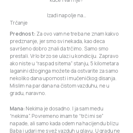
Izađi napolje na…
Trčanje
Prednost:
Za ovo vam ne treba ne znam kakvo
predznanje, jer smo svi nekada, kao deca
savršeno dobro znali da trčimo. Samo smo
prestali. Vrlo brzo se ulazi u kondiciju. Zapravo
ako niste u “raspad sitema” stanju, 5 kilometara
laganini džoginga možete da ostvarite za samo
nekoliko dana upornosti i mučeničkog disanja.
Mislim na par dana na čistom vazduhu, ne u
gradu, naravno.
Mana:
Nekima je dosadno. I ja sam među
“nekima”. Povremeno imam te “trči mi se”
napade, ali samo kada odem na hacijendu blizu
Baba i udari me svež vazduh u glavu. U gradu ne