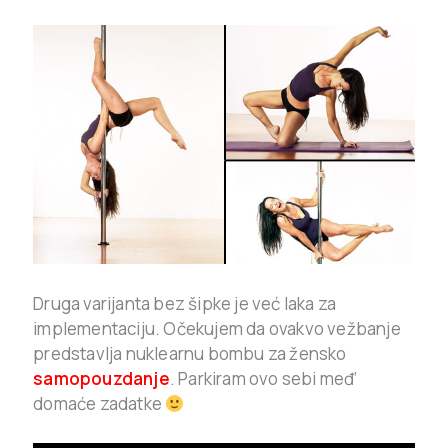
Druga varijanta bez šipke je već laka za
implementaciju. Očekujem da ovakvo vežbanje
predstavlja nuklearnu bombu za žensko
samopouzdanje
. Parkiram ovo sebi međ’
domaće zadatke