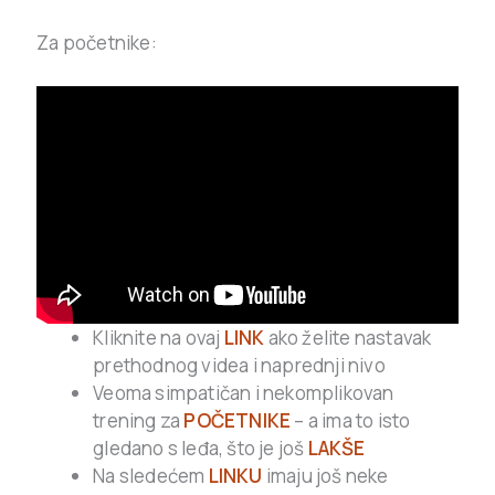
Za početnike:
Kliknite na ovaj
LINK
ako želite nastavak
prethodnog videa i naprednji nivo
Veoma simpatičan i nekomplikovan
trening za
POČETNIKE
– a ima to isto
gledano s leđa, što je još
LAKŠE
Na sledećem
LINKU
imaju još neke