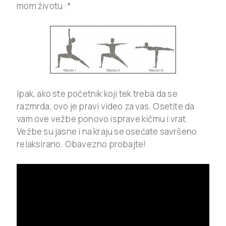
mom životu :*
Ipak, ako ste početnik koji tek treba da se
razmrda, ovo je pravi video za vas. Osetite da
vam ove vežbe ponovo isprave kičmu i vrat.
Vežbe su jasne i na kraju se osećate savršeno
relaksirano. Obavezno probajte!