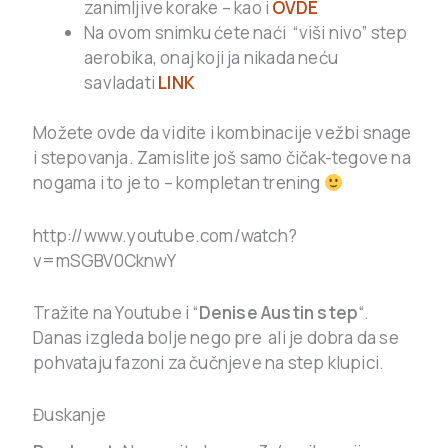
zanimljive korake – kao i
OVDE
Na ovom snimku ćete naći “viši nivo” step
aerobika, onaj koji ja nikada neću
savladati
LINK
Možete ovde da vidite i kombinacije vežbi snage
i stepovanja. Zamislite još samo čičak-tegove na
nogama i to je to – kompletan trening
http://www.youtube.com/watch?
v=mSGBV0CknwY
Tražite na Youtube i “
Denise Austin step
“.
Danas izgleda bolje nego pre ali je dobra da se
pohvataju fazoni za čučnjeve na step klupici.
Đuskanje