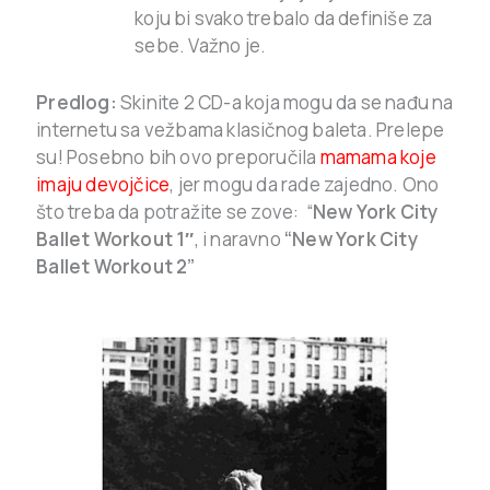
koju bi svako trebalo da definiše za
sebe. Važno je.
Predlog:
Skinite 2 CD-a koja mogu da se nađu na
internetu sa vežbama klasičnog baleta. Prelepe
su! Posebno bih ovo preporučila
mamama koje
imaju devojčice
, jer mogu da rade zajedno. Ono
što treba da potražite se zove: “
New York City
Ballet Workout 1″
, i naravno
“New York City
Ballet Workout 2”