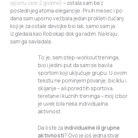
sportu cele 2 godine)
– ostala sam bez
poslednjeg atoma elegancije. Prvih mesec i po
dana sam uporno vežbala jedan prokleti čučanj
koji je za ostale devojke bio lak, samo sam ja
izgledala kao Robokap dok ga radim. Na kraju
sam ga savladala.
To je, sem step-workout treninga,
bio i jedini put da sam se bavila
sportom koji uključuje grupu. U ovom
tekstu ne pominjem plivanje, biciklu i
skijanje – ali pored tih sportova,
teretane i kućnih treninga – moj izbor
je uvek bila neka individualna
aktivnost.
Da li ste za
individualne ili grupne
aktivnosti
? Ovo je još jedna stvar