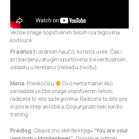
Vežbe snage sopstvenim telom i sa tegovima
kod kuće
Prednost:
Jednom naučiš, koristiš uvek. Čak i
pri bavljenju drugim sportovima ili eventualnom
odlasku u teretanu (nekad u životu).
Mana:
Preskočiću
Ovo nema mane! Ako
savladate vežbe snage sopstvenim telom,
radićete to isto sa tegovima. Radićete to isto pre
ili posle step aerobika. Dopunjavati neki kardio
trening.
Predlog:
Obavezno skinite knjigu
“You are your
own gym – Manteshwer”
. Google je odmah