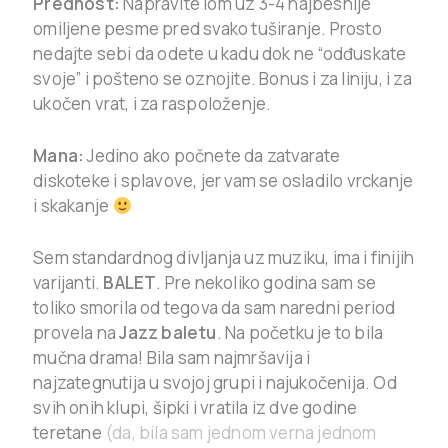
Prednost:
Napravite lom uz 3-4 najbesnije
omiljene pesme pred svako tuširanje. Prosto
nedajte sebi da odete u kadu dok ne “odđuskate
svoje” i pošteno se oznojite. Bonus i za liniju, i za
ukočen vrat, i za raspoloženje.
Mana:
Jedino ako počnete da zatvarate
diskoteke i splavove, jer vam se osladilo vrckanje
i skakanje
Sem standardnog divljanja uz muziku, ima i finijih
varijanti.
BALET
. Pre nekoliko godina sam se
toliko smorila od tegova da sam naredni period
provela na
Jazz baletu
. Na početku je to bila
mučna drama! Bila sam najmršavija i
najzategnutija u svojoj grupi i najukočenija. Od
svih onih klupi, šipki i vratila iz dve godine
teretane
(da, bila sam jednom verna jednom