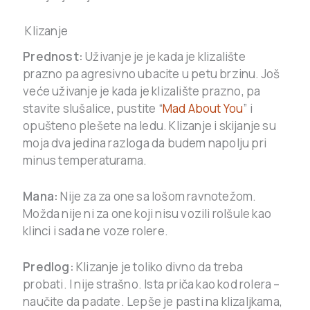
Klizanje
Prednost:
Uživanje je je kada je klizalište
prazno pa agresivno ubacite u petu brzinu. Još
veće uživanje je kada je klizalište prazno, pa
stavite slušalice, pustite “
Mad About You
” i
opušteno plešete na ledu. Klizanje i skijanje su
moja dva jedina razloga da budem napolju pri
minus temperaturama.
Mana:
Nije za za one sa lošom ravnotežom.
Možda nije ni za one koji nisu vozili rolšule kao
klinci i sada ne voze rolere.
Predlog:
Klizanje je toliko divno da treba
probati. I nije strašno. Ista priča kao kod rolera –
naučite da padate. Lepše je pasti na klizaljkama,