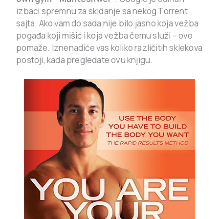
izbaci spremnu za skidanje sa nekog Torrent
sajta. Ako vam do sada nije bilo jasno koja vežba
pogađa koji mišić i koja vežba čemu služi – ovo
pomaže. Iznenadiće vas koliko različitih sklekova
postoji, kada pregledate ovu knjigu.