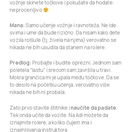
vožnje skinete točkove i pokušate da hodate:
neprocenljivo
Mana:
Samo učenje vožnje i ravnoteža. Ne ide
svima i ume da bude rizično. Da nisam kako dete
vozila rolšule (tj. živela na njima) verovatno se
nikada ne bih usudila da stanem na rolere.
Predlog:
Probajte i budite oprezni. Jednom sam
poletela “lastu” i srećom sam završila u travi.
Mokra grančica mi je upala među točkove. Da se
to desilo na početku učenja, verovatno više
nikada ne bih ni probala.
Zato prvo stavite štitnike i
naučite da padate
.
Tek onda učite da vozite. Na Adi možete da
iznajmite rolere, a koliko čujem ima i
iznajmljivanja instruktora.