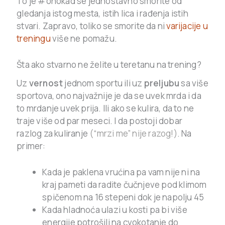
To je #onokad se jednostavno smorite od
gledanja istog mesta, istih lica i rađenja istih
stvari. Zapravo, toliko se smorite da ni
varijacije u
treningu
više ne pomažu.
Šta ako stvarno ne želite u teretanu na trening?
Uz
vernost
jednom sportu ili uz
preljubu
sa više
sportova, ono najvažnije je da se uvek mrda i da
to mrdanje uvek prija. Ili ako se kulira, da to ne
traje više od par meseci. I da postoji dobar
razlog za kuliranje
(“mrzi me” nije razog!)
. Na
primer:
Kada je paklena vrućina pa vam nije ni na
kraj pameti da radite čučnjeve pod klimom
spičenom na 16 stepeni dok je napolju 45
Kada hladnoća ulazi u kosti pa bi više
energije potrošili na cvokotanje do