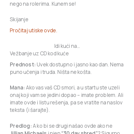
nego na rolerima. Kunem se!
Skijanje
Pročitaj utiske ovde.
Idi kući na…
Vežbanje uz CD kod kuće
Prednost:
Uvek dostupno i jasno kao dan. Nema
puno učenja i truda. Ništa ne košta.
Mana:
Ako vas vaš CD smori, a u startu ste uzeli
onaj koji vam se jedini dopao – imate problem. Ali
imate ovde i listu rešenja, pa se vratite na naslov
teksta (i šarajte).
Predlog:
A ko bi se drugi našao ovde ako ne
Jillian Michaels
i njen
“30 day shred”
? Sigurno