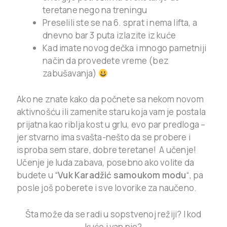
teretane nego na treningu
Preselili ste se na 6. sprat i nema lifta, a
dnevno bar 3 puta izlazite iz kuće
Kad imate novog dečka i mnogo pametniji
način da provedete vreme (bez
zabušavanja)
Ako ne znate kako da počnete sa nekom novom
aktivnošću ili zamenite staru koja vam je postala
prijatna kao riblja kost u grlu, evo par predloga –
jer stvarno ima svašta-nešto da se probere i
isproba sem stare, dobre teretane! A učenje!
Učenje je luda zabava, posebno ako volite da
budete u “
Vuk Karadžić samoukom modu
“, pa
posle još poberete i sve lovorike za naučeno.
Šta može da se radi u sopstvenoj režiji? I kod
kuće i van nje?