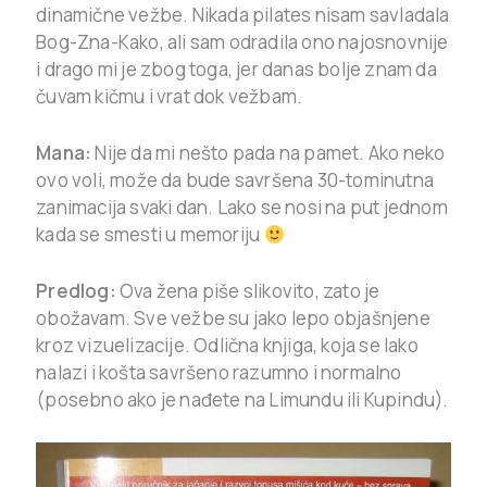
dinamične vežbe. Nikada pilates nisam savladala
Bog-Zna-Kako, ali sam odradila ono najosnovnije
i drago mi je zbog toga, jer danas bolje znam da
čuvam kičmu i vrat dok vežbam.
Mana:
Nije da mi nešto pada na pamet. Ako neko
ovo voli, može da bude savršena 30-tominutna
zanimacija svaki dan. Lako se nosi na put jednom
kada se smesti u memoriju
Predlog:
Ova žena piše slikovito, zato je
obožavam. Sve vežbe su jako lepo objašnjene
kroz vizuelizacije. Odlična knjiga, koja se lako
nalazi i košta savršeno razumno i normalno
(posebno ako je nađete na Limundu ili Kupindu).