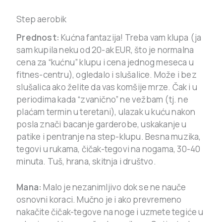
Step aerobik
Prednost:
Kućna fantazija! Treba vam klupa (ja
sam kupila neku od 20-ak EUR, što je normalna
cena za “kućnu” klupu i cena jednog meseca u
fitnes-centru), ogledalo i slušalice. Može i bez
slušalica ako želite da vas komšije mrze. Čak i u
periodima kada “zvanično” ne vežbam (tj. ne
plaćam termin u teretani), ulazak u kuću nakon
posla znači bacanje garderobe, uskakanje u
patike i pentranje na step-klupu. Besna muzika,
tegovi u rukama, čičak-tegovi na nogama, 30-40
minuta. Tuš, hrana, skitnja i društvo.
Mana:
Malo je nezanimljivo dok se ne nauče
osnovni koraci. Mučno je i ako prevremeno
nakačite čičak-tegove na noge i uzmete tegiće u