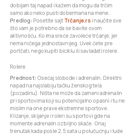
dobijam taj napad i kažem da mogu da trčim
samo ako neko pusti dobermana na mene.
Predlog:
Posetite sajt
Trčanje.rs
i naučite sve
što vam je potrebno da se bavite ovom
aktivnošću. Ko ima sreće zavoleće trčanje, jer
nema ničega jednostavnijeg. Uvek ćete pre
portčati, nego kupiti biciklu ili savladati rolere.
Rolere
Prednost:
Osećaj slobode i adrenalin. Direktni
napad na najslabiju tačku ženskog tela
(pozadinu). Ništa ne može da zameni adrenalin
pri sportovima koji su potencijalno opasni i tu ne
mislim na one prave ekstremne sportove.
Klizanje, skijanje i roleri su sportovi gde na
momente adrenalin ozbiljno skače. Onaj
trenutak kada posle 2.5 sata u polučućnju i lude