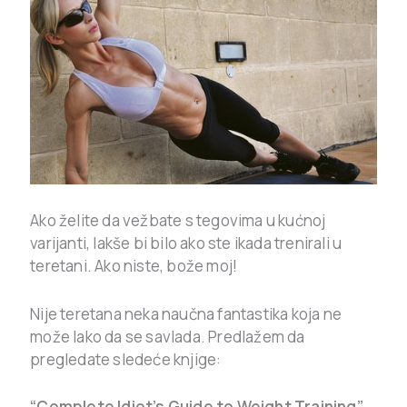
Ako želite da vežbate s tegovima u kućnoj
varijanti, lakše bi bilo ako ste ikada trenirali u
teretani. Ako niste, bože moj!
Nije teretana neka naučna fantastika koja ne
može lako da se savlada. Predlažem da
pregledate sledeće knjige:
“Complete Idiot’s Guide to Weight Training”