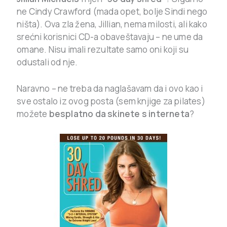
ne Cindy Crawford (mada opet, bolje Sindi nego
ništa). Ova zla žena, Jillian, nema milosti, ali kako
srećni korisnici CD-a obaveštavaju – ne ume da
omane. Nisu imali rezultate samo oni koji su
odustali od nje.
Naravno – ne treba da naglašavam da i ovo kao i
sve ostalo iz ovog posta (sem knjige za pilates)
možete
besplatno da skinete s interneta
?