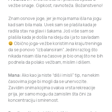
vežbe snage. Gipkost, ravnoteža. Božanstveno!
Znam osnove joge, jer je moja mama išla na jogu
kad sam bila mala. Uvek sam se plašila kada je
radila stav na glavi i šakama. Još više sam se
plašila kada je došla na ideju da i ja to savladam
Obično joga-vežbe koristim na kraju treninga
da se ponovo “izbalansiram”. Jedini razlog što
nikada nisam išla na časove je bio onaj što ne bih
podnela da polako vežbam, mislim i dišem.
Mana:
Ako kao ja niste “diši i misli” tip, na nekim
časovima joge bi mogli da se unervozite.
Zavidim onima kojima ovakva vrsta rekreacije
prija, jer samo mogu da zamislim šta čini za
koncentraciju i smirenost.