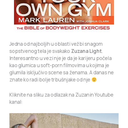
Jedna od najboljih u oblasti vežbi snagom
sopstvenog tela je svakako
Zuzana Light
.
Interesantno u vezi nje je da je karijeru počela
kao glumica u soft-porn filmovima u kojima je
glumila isključivo scene sa ženama. A danas ne
znate ko radi bolje trbušnjake od nje
Kliknite na sliku za odlazak na Zuzanin Youtube
kanal: