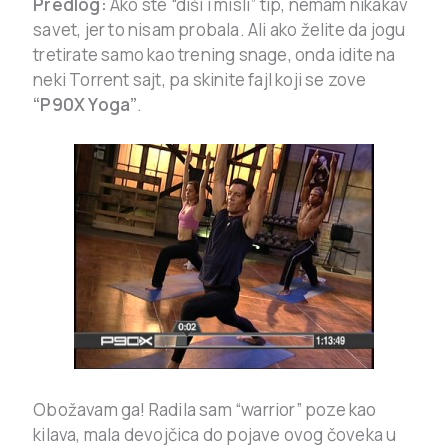
Predlog:
Ako ste “diši i misli” tip, nemam nikakav
savet, jer to nisam probala. Ali ako želite da jogu
tretirate samo kao trening snage, onda idite na
neki Torrent sajt, pa skinite fajl koji se zove
“P90X Yoga”
.
Obožavam ga! Radila sam “warrior” poze kao
kilava, mala devojčica do pojave ovog čoveka u