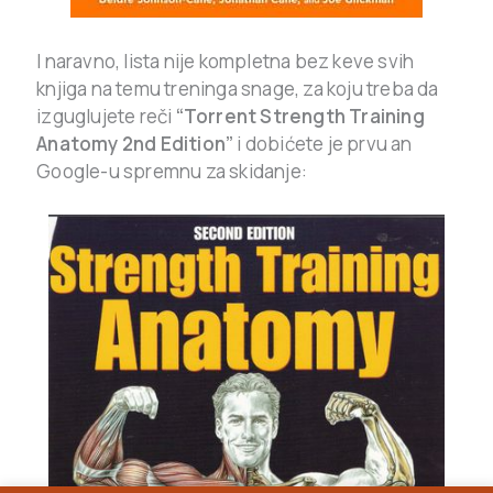
I naravno, lista nije kompletna bez keve svih
knjiga na temu treninga snage, za koju treba da
izguglujete reči
“Torrent Strength Training
Anatomy 2nd Edition”
i dobićete je prvu an
Google-u spremnu za skidanje: