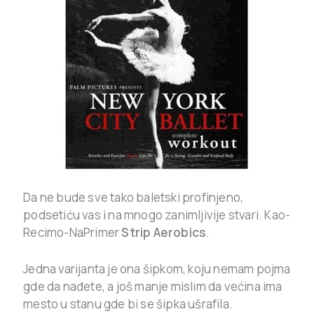
Da ne bude sve tako baletski profinjeno,
podsetiću vas i na mnogo zanimljivije stvari. Kao-
Recimo-NaPrimer
Strip Aerobics
.
Jedna varijanta je ona šipkom, koju nemam pojma
gde da nađete, a još manje mislim da većina ima
mesto u stanu gde bi se šipka ušrafila.