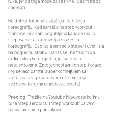
ruke, jer od toga može da se rikne. Sa tim treba
sačekati.
Neki step-tutorijali uključuju i ozbiljniju
koreografiju. Kad sam išla na step-workout
treninge, bila sam pogubljena kada se radilo
stepovanje uz kreativniju i složeniju
koreografiju. Saplitala sam se o steper i uvek išla
na pogrešnu stranu. Danas se i ne trudim da
radim takvu koreografiju, jer sam za to
netalentovana. Zato jednostavnije step-korake,
koji se lako pamte, super kombijujem sa
vežbama snage sopstvenim telom i joga
vežbama (o njima u nastavku teksta).
Predlog:
Tražite na Youtube klipove na kojima
piše “step aerobics” i “step workout”. Ja vam
ostavljam samo par linkova.